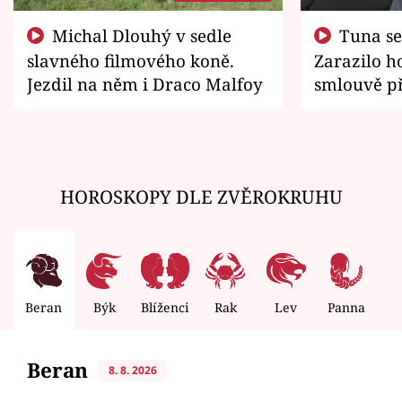
Michal Dlouhý v sedle
Tuna se chtěl vrátit domů.
slavného filmového koně.
Zarazilo ho
Jezdil na něm i Draco Malfoy
smlouvě př
zemřít
HOROSKOPY DLE ZVĚROKRUHU
Beran
Býk
Blíženci
Rak
Lev
Panna
V
Beran
8. 8. 2026