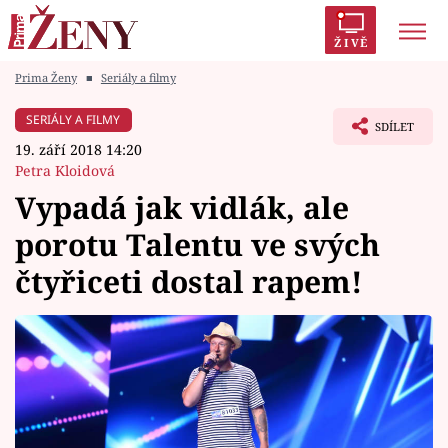
ŽIVĚ
Prima Ženy
■
Seriály a filmy
Trendy:
Polabí
Inspekce
Prostřeno!
AYTO?
SERIÁLY A FILMY
SDÍLET
Módní alarm
Zrádci
Proměny
19. září 2018 14:20
Petra Kloidová
Vypadá jak vidlák, ale
porotu Talentu ve svých
Témata
čtyřiceti dostal rapem!
Celebrity
Vztahy
Seriály