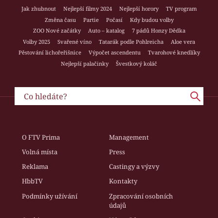
Jak zhubnout
Nejlepší filmy 2024
Nejlepší horory
TV program
Změna času
Partie
Počasí
Kdy budou volby
ZOO Nové začátky
Auto – katalog
7 pádů Honzy Dědka
Volby 2025
Svařené víno
Tatarák podle Pohlreicha
Aloe vera
Pěstování lichořeřišnice
Výpočet ascendentu
Tvarohové knedlíky
Nejlepší palačinky
Švestkový koláč
O FTV Prima
Management
Volná místa
Press
Reklama
Castingy a výzvy
HbbTV
Kontakty
Podmínky užívání
Zpracování osobních
údajů