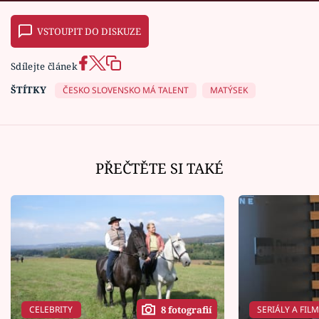
VSTOUPIT DO DISKUZE
Sdílejte článek
ŠTÍTKY
ČESKO SLOVENSKO MÁ TALENT
MATÝSEK
PŘEČTĚTE SI TAKÉ
CELEBRITY
SERIÁLY A FIL
8 fotografií