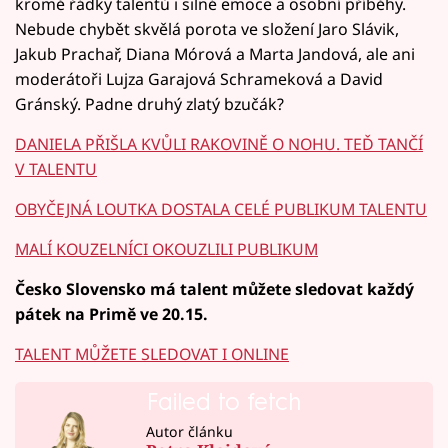
kromě řádky talentů i silné emoce a osobní příběhy.
Nebude chybět skvělá porota ve složení Jaro Slávik,
Jakub Prachař, Diana Mórová a Marta Jandová, ale ani
moderátoři Lujza Garajová Schrameková a David
Gránský. Padne druhý zlatý bzučák?
DANIELA PŘIŠLA KVŮLI RAKOVINĚ O NOHU. TEĎ TANČÍ
V TALENTU
OBYČEJNÁ LOUTKA DOSTALA CELÉ PUBLIKUM TALENTU
MALÍ KOUZELNÍCI OKOUZLILI PUBLIKUM
Česko Slovensko má talent můžete sledovat každý
pátek na Primě ve 20.15.
TALENT MŮŽETE SLEDOVAT I ONLINE
Failed to fetch
Autor článku