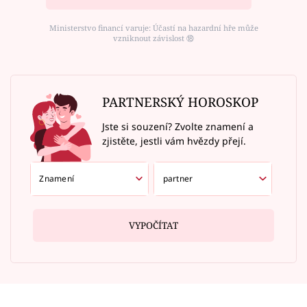
Ministerstvo financí varuje: Účastí na hazardní hře může
vzniknout závislost ⑱
PARTNERSKÝ HOROSKOP
Jste si souzení? Zvolte znamení a
zjistěte, jestli vám hvězdy přejí.
VYPOČÍTAT