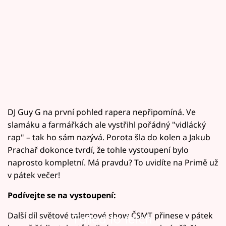
DJ Guy G na první pohled rapera nepřipomíná. Ve
slamáku a farmářkách ale vystřihl pořádný "vidlácký
rap" – tak ho sám nazývá. Porota šla do kolen a Jakub
Prachař dokonce tvrdí, že tohle vystoupení bylo
naprosto kompletní. Má pravdu? To uvidíte na Primě už
v pátek večer!
Podívejte se na vystoupení:
Další díl světové talentové show ČSMT přinese v pátek
Failed to fetch