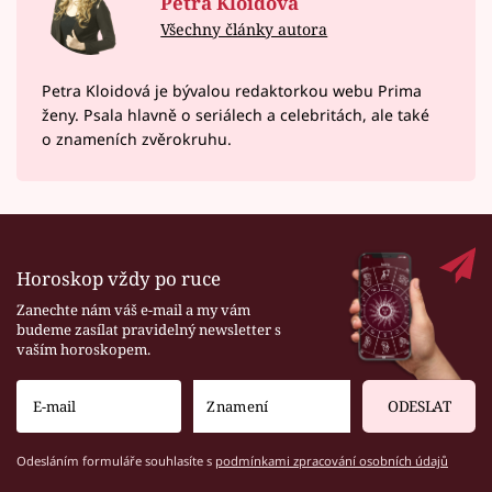
Petra Kloidová
Všechny články autora
Petra Kloidová je bývalou redaktorkou webu Prima
ženy. Psala hlavně o seriálech a celebritách, ale také
o znameních zvěrokruhu.
Horoskop vždy po ruce
Zanechte nám váš e-mail a my vám
budeme zasílat pravidelný newsletter s
vaším horoskopem.
ODESLAT
Odesláním formuláře souhlasíte s
podmínkami zpracování osobních údajů