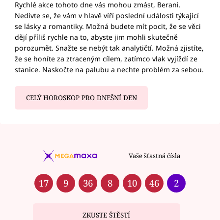
Rychlé akce tohoto dne vás mohou zmást, Berani.
Nedivte se, že vám v hlavě víří poslední události týkající
se lásky a romantiky. Možná budete mít pocit, že se věci
dějí příliš rychle na to, abyste jim mohli skutečně
porozumět. Snažte se nebýt tak analytičtí. Možná zjistíte,
že se honíte za ztraceným cílem, zatímco vlak vyjíždí ze
stanice. Naskočte na palubu a nechte problém za sebou.
CELÝ HOROSKOP PRO DNEŠNÍ DEN
Vaše šťastná čísla
17
9
36
8
10
46
2
ZKUSTE ŠTĚSTÍ