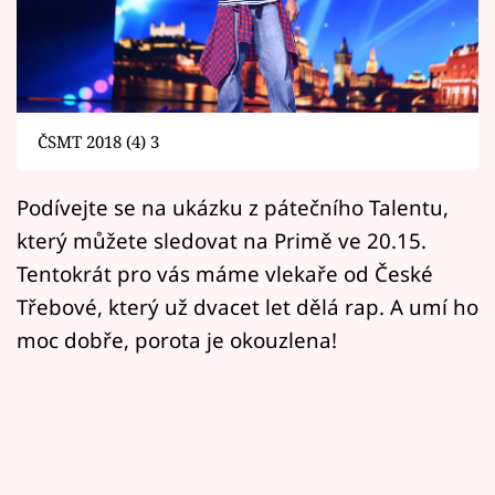
Horoskopy
Sledujte prima+
Filmový festival Karlovy Vary
ČSMT 2018 (4) 3
Pořady
Podívejte se na ukázku z pátečního Talentu,
Mámy sobě
který můžete sledovat na Primě ve 20.15.
Tentokrát pro vás máme vlekaře od České
Přihlášení
Třebové, který už dvacet let dělá rap. A umí ho
moc dobře, porota je okouzlena!
Sledujte nás