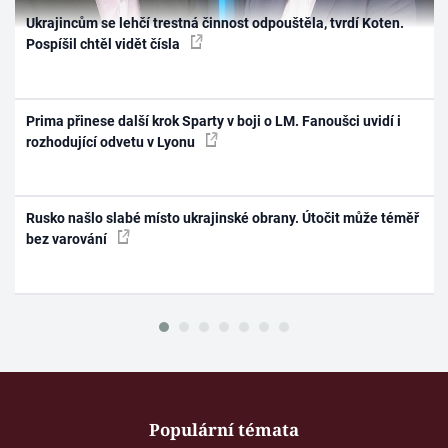
Ukrajincům se lehčí trestná činnost odpouštěla, tvrdí Koten.
Pospíšil chtěl vidět čísla
Prima přinese další krok Sparty v boji o LM. Fanoušci uvidí i
rozhodující odvetu v Lyonu
Rusko našlo slabé místo ukrajinské obrany. Útočit může téměř
bez varování
Populární témata