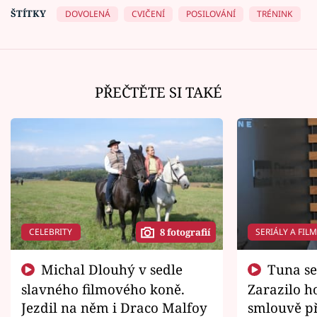
ŠTÍTKY
DOVOLENÁ
CVIČENÍ
POSILOVÁNÍ
TRÉNINK
PŘEČTĚTE SI TAKÉ
CELEBRITY
SERIÁLY A FIL
8 fotografií
Michal Dlouhý v sedle
Tuna se chtěl vrátit domů.
slavného filmového koně.
Zarazilo ho
Jezdil na něm i Draco Malfoy
smlouvě př