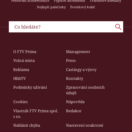
Pěstování lichořeřišnice
Výpočet ascendentu
Tvarohové knedlíky
Nejlepší palačinky
Švestkový koláč
O FTV Prima
Management
Volná místa
Press
Reklama
Castingy a výzvy
HbbTV
Kontakty
Podmínky užívání
Zpracování osobních
údajů
Cookies
Nápověda
Vlastník FTV Prima spol.
Redakce
s r.o.
Nahlásit chybu
Nastavení soukromí