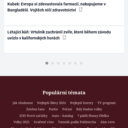
Kubek: Evropa si zdevastovala farmacii, nakupujeme v
Bangladéši. Vojtěch ničí zdravotnictví
Létající kůň: Vrtulník zachránil zvíře, které během závodu
uvízlo v kalifornských horách
Populární témata
Jak zhubnout
Nejlepší filmy 2024
Nejlepší horory
TV program
Změna času
Partie
Počasí
Kdy budou volby
ZOO Nové začátky
Auto – katalog
7 pádů Honzy Dědka
Volby 2025
Svařené víno
Tatarák podle Pohlreicha
Aloe vera