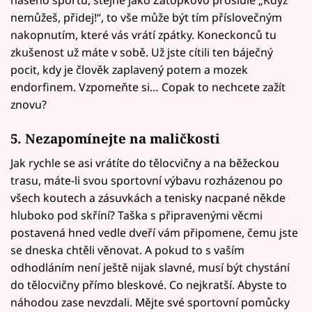
našeho sportu, stejně jako Zátopkovo proslulé „Když
nemůžeš, přidej!“, to vše může být tím příslovečným
nakopnutím, které vás vrátí zpátky. Koneckonců tu
zkušenost už máte v sobě. Už jste cítili ten báječný
pocit, kdy je člověk zaplavený potem a mozek
endorfinem. Vzpomeňte si… Copak to nechcete zažít
znovu?
5. Nezapomínejte na maličkosti
Jak rychle se asi vrátíte do tělocvičny a na běžeckou
trasu, máte-li svou sportovní výbavu rozházenou po
všech koutech a zásuvkách a tenisky nacpané někde
hluboko pod skříní? Taška s připravenými věcmi
postavená hned vedle dveří vám připomene, čemu jste
se dneska chtěli věnovat. A pokud to s vaším
odhodláním není ještě nijak slavné, musí být chystání
do tělocvičny přímo bleskové. Co nejkratší. Abyste to
náhodou zase nevzdali. Mějte své sportovní pomůcky