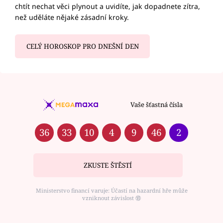
chtít nechat věci plynout a uvidíte, jak dopadnete zítra,
než uděláte nějaké zásadní kroky.
CELÝ HOROSKOP PRO DNEŠNÍ DEN
Vaše šťastná čísla
36
33
10
4
9
46
2
ZKUSTE ŠTĚSTÍ
Ministerstvo financí varuje: Účastí na hazardní hře může
vzniknout závislost ⑱