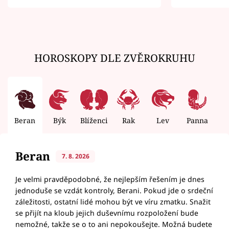
zemřít
HOROSKOPY DLE ZVĚROKRUHU
Beran
Býk
Blíženci
Rak
Lev
Panna
V
Beran
7. 8. 2026
Je velmi pravděpodobné, že nejlepším řešením je dnes
jednoduše se vzdát kontroly, Berani. Pokud jde o srdeční
záležitosti, ostatní lidé mohou být ve víru zmatku. Snažit
se přijít na kloub jejich duševnímu rozpoložení bude
nemožné, takže se o to ani nepokoušejte. Možná budete