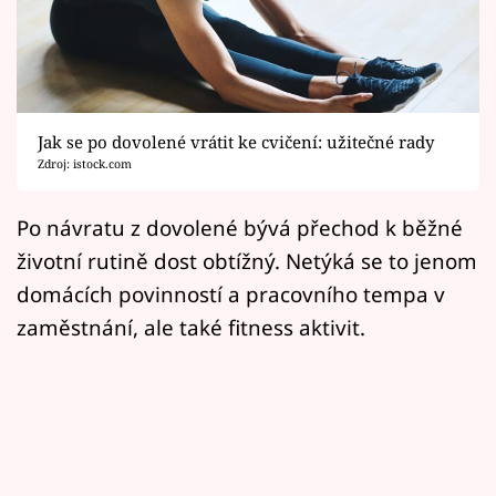
Horoskopy
Sledujte prima+
Filmový festival Karlovy Vary
Jak se po dovolené vrátit ke cvičení: užitečné rady
Pořady
Zdroj: istock.com
Mámy sobě
Po návratu z dovolené bývá přechod k běžné
životní rutině dost obtížný. Netýká se to jenom
Přihlášení
domácích povinností a pracovního tempa v
zaměstnání, ale také fitness aktivit.
Sledujte nás