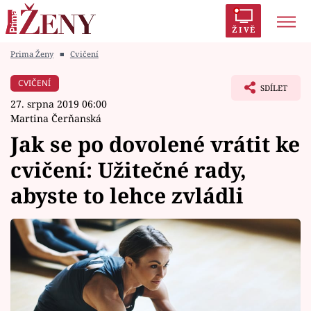
ŽIVĚ
Prima Ženy
■
Cvičení
Trendy:
Polabí
Inspekce
Prostřeno!
AYTO?
CVIČENÍ
SDÍLET
Módní alarm
Zrádci
Proměny
27. srpna 2019 06:00
Martina Čerňanská
Jak se po dovolené vrátit ke
cvičení: Užitečné rady,
Témata
abyste to lehce zvládli
Celebrity
Vztahy
Seriály