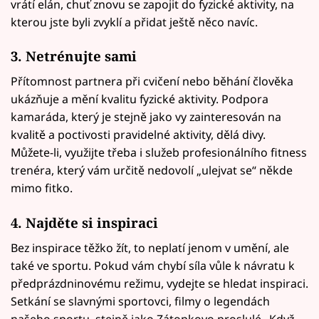
vrátí elán, chuť znovu se zapojit do fyzické aktivity, na
kterou jste byli zvyklí a přidat ještě něco navíc.
3. Netrénujte sami
Přítomnost partnera při cvičení nebo běhání člověka
ukázňuje a mění kvalitu fyzické aktivity. Podpora
kamaráda, který je stejně jako vy zainteresován na
kvalitě a poctivosti pravidelné aktivity, dělá divy.
Můžete-li, využijte třeba i služeb profesionálního fitness
trenéra, který vám určitě nedovolí „ulejvat se“ někde
mimo fitko.
4. Najděte si inspiraci
Bez inspirace těžko žít, to neplatí jenom v umění, ale
také ve sportu. Pokud vám chybí síla vůle k návratu k
předprázdninovému režimu, vydejte se hledat inspiraci.
Setkání se slavnými sportovci, filmy o legendách