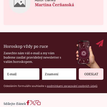
Martina Čerňanská
Horoskop vždy po ruce
Zanechte nám váš e-mail a my vám
budeme zasílat pravidelný newsletter s
vaším horoskopem.
ODESLAT
Odesláním formuláře souhlasíte s
podmínkami zpracování osobních údajů
Sdílejte článek