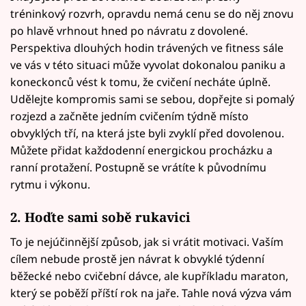
tréninkový rozvrh, opravdu nemá cenu se do něj znovu
po hlavě vrhnout hned po návratu z dovolené.
Perspektiva dlouhých hodin trávených ve fitness sále
ve vás v této situaci může vyvolat dokonalou paniku a
koneckonců vést k tomu, že cvičení necháte úplně.
Udělejte kompromis sami se sebou, dopřejte si pomalý
rozjezd a začněte jedním cvičením týdně místo
obvyklých tří, na která jste byli zvyklí před dovolenou.
Můžete přidat každodenní energickou procházku a
ranní protažení. Postupně se vrátíte k původnímu
rytmu i výkonu.
2. Hoďte sami sobě rukavici
To je nejúčinnější způsob, jak si vrátit motivaci. Vaším
cílem nebude prostě jen návrat k obvyklé týdenní
běžecké nebo cvičební dávce, ale kupříkladu maraton,
který se poběží příští rok na jaře. Tahle nová výzva vám