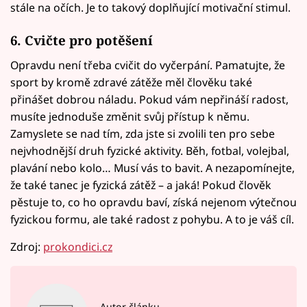
stále na očích. Je to takový doplňující motivační stimul.
6. Cvičte pro potěšení
Opravdu není třeba cvičit do vyčerpání. Pamatujte, že
sport by kromě zdravé zátěže měl člověku také
přinášet dobrou náladu. Pokud vám nepřináší radost,
musíte jednoduše změnit svůj přístup k němu.
Zamyslete se nad tím, zda jste si zvolili ten pro sebe
nejvhodnější druh fyzické aktivity. Běh, fotbal, volejbal,
plavání nebo kolo… Musí vás to bavit. A nezapomínejte,
že také tanec je fyzická zátěž – a jaká! Pokud člověk
pěstuje to, co ho opravdu baví, získá nejenom výtečnou
fyzickou formu, ale také radost z pohybu. A to je váš cíl.
Zdroj:
prokondici.cz
Autor článku