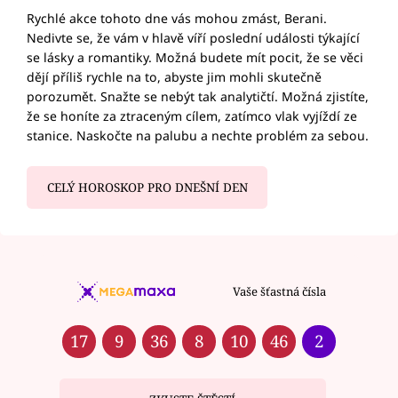
Rychlé akce tohoto dne vás mohou zmást, Berani.
Nedivte se, že vám v hlavě víří poslední události týkající
se lásky a romantiky. Možná budete mít pocit, že se věci
dějí příliš rychle na to, abyste jim mohli skutečně
porozumět. Snažte se nebýt tak analytičtí. Možná zjistíte,
že se honíte za ztraceným cílem, zatímco vlak vyjíždí ze
stanice. Naskočte na palubu a nechte problém za sebou.
CELÝ HOROSKOP PRO DNEŠNÍ DEN
Vaše šťastná čísla
17
9
36
8
10
46
2