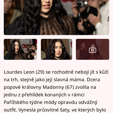
Horoskopy
Sledujte prima+
Filmový festival Karlovy Vary
Pořady
Mámy sobě
Přihlášení
Lourdes Leon (29) se rozhodně nebojí jít s kůží
na trh, stejně jako její slavná máma. Dcera
Sledujte nás
popové královny Madonny (67) zvolila na
jednu z přehlídek konaných v rámci
Pařížského týdne módy opravdu odvážný
outfit. Vynesla průsvitné šaty, ve kterých bylo