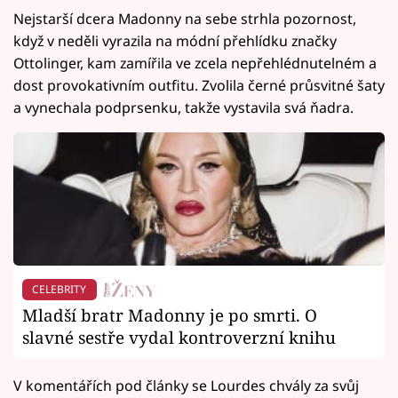
Nejstarší dcera Madonny na sebe strhla pozornost,
když v neděli vyrazila na módní přehlídku značky
Ottolinger, kam zamířila ve zcela nepřehlédnutelném a
dost provokativním outfitu. Zvolila černé průsvitné šaty
a vynechala podprsenku, takže vystavila svá ňadra.
CELEBRITY
Mladší bratr Madonny je po smrti. O
slavné sestře vydal kontroverzní knihu
V komentářích pod články se Lourdes chvály za svůj