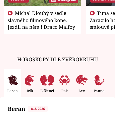
Michal Dlouhý v sedle
Tuna se chtěl vrátit domů.
slavného filmového koně.
Zarazilo ho
Jezdil na něm i Draco Malfoy
smlouvě př
zemřít
HOROSKOPY DLE ZVĚROKRUHU
Beran
Býk
Blíženci
Rak
Lev
Panna
V
Beran
8. 8. 2026