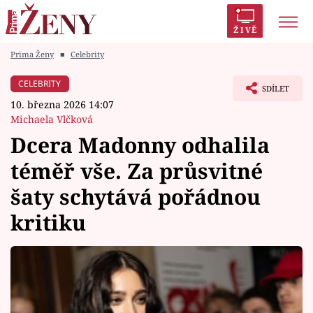
ŽIVĚ
Prima Ženy
■
Celebrity
Trendy:
Polabí
Inspekce
Prostřeno!
AYTO?
CELEBRITY
SDÍLET
Módní alarm
Zrádci
Proměny
10. března 2026 14:07
Michaela Vlčková
Dcera Madonny odhalila
téměř vše. Za průsvitné
Témata
šaty schytává pořádnou
Celebrity
kritiku
Vztahy
Seriály