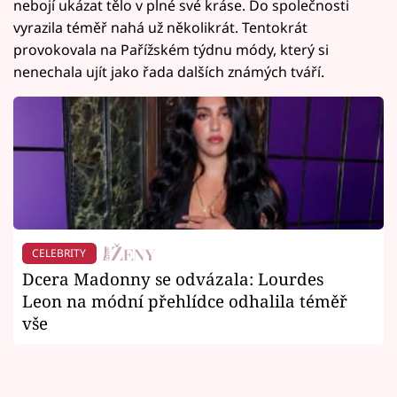
nebojí ukázat tělo v plné své kráse. Do společnosti
vyrazila téměř nahá už několikrát. Tentokrát
provokovala na Pařížském týdnu módy, který si
nenechala ujít jako řada dalších známých tváří.
CELEBRITY
Dcera Madonny se odvázala: Lourdes
Leon na módní přehlídce odhalila téměř
vše