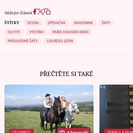
Sdílejte článek
ŠTÍTKY
DCERA
ZPĚVAČKA
MADONNA
ŠATY
OUTFIT
VÝSTŘIH
PARIS FASHION WEEK
PRŮHLEDNÉ ŠATY
LOURDES LEON
PŘEČTĚTE SI TAKÉ
CELEBRITY
SERIÁLY A FIL
8 fotografií