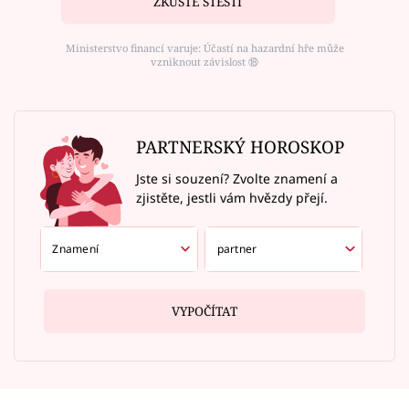
ZKUSTE ŠTĚSTÍ
Ministerstvo financí varuje: Účastí na hazardní hře může
vzniknout závislost ⑱
PARTNERSKÝ HOROSKOP
Jste si souzení? Zvolte znamení a
zjistěte, jestli vám hvězdy přejí.
VYPOČÍTAT