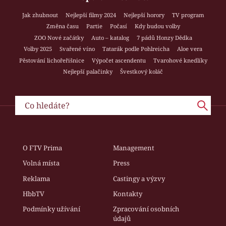
Jak zhubnout
Nejlepší filmy 2024
Nejlepší horory
TV program
Změna času
Partie
Počasí
Kdy budou volby
ZOO Nové začátky
Auto – katalog
7 pádů Honzy Dědka
Volby 2025
Svařené víno
Tatarák podle Pohlreicha
Aloe vera
Pěstování lichořeřišnice
Výpočet ascendentu
Tvarohové knedlíky
Nejlepší palačinky
Švestkový koláč
O FTV Prima
Management
Volná místa
Press
Reklama
Castingy a výzvy
HbbTV
Kontakty
Podmínky užívání
Zpracování osobních
údajů