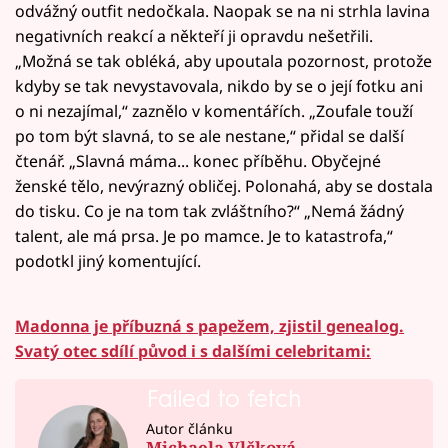
odvážný outfit nedočkala. Naopak se na ni strhla lavina
negativních reakcí a někteří ji opravdu nešetřili.
„Možná se tak obléká, aby upoutala pozornost, protože
kdyby se tak nevystavovala, nikdo by se o její fotku ani
o ni nezajímal,“ zaznělo v komentářích. „Zoufale touží
po tom být slavná, to se ale nestane,“ přidal se další
čtenář. „Slavná máma... konec příběhu. Obyčejné
ženské tělo, nevýrazný obličej. Polonahá, aby se dostala
do tisku. Co je na tom tak zvláštního?“ „Nemá žádný
talent, ale má prsa. Je po mamce. Je to katastrofa,“
podotkl jiný komentující.
Madonna je příbuzná s papežem, zjistil genealog.
Svatý otec sdílí původ i s dalšími celebritami:
Failed to fetch
Autor článku
Michaela Vlčková