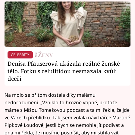
CELEBRITY
Denisa Pfauserová ukázala reálné ženské
tělo. Fotku s celulitidou nesmazala kvůli
dceři
Na molo se přitom dostala díky malému
nedorozumění. „Vzniklo to hrozně vtipně, protože
máme s Míšou Tomešovou podcast a ta mi řekla, že jde
ve Varech přehlídku. Tak jsem volala návrhářce Martině
Pipkové Loudové, jestli bych se nemohla jít podívat a
ona mi řekla, že musíme pospíšit, aby mi stihla vzít