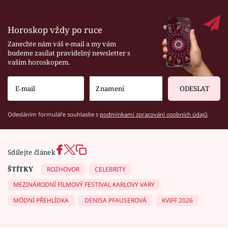
Horoskop vždy po ruce
Zanechte nám váš e-mail a my vám
budeme zasílat pravidelný newsletter s
vaším horoskopem.
ODESLAT
Odesláním formuláře souhlasíte s
podmínkami zpracování osobních údajů
Sdílejte článek
ŠTÍTKY
ROZHOVOR
CELEBRITY
MEZINÁRODNÍ FILMOVÝ FESTIVAL KARLOVY VARY
MÓDNÍ PŘEHLÍDKA
DENISA PFAUSEROVÁ
KVIFF 2026