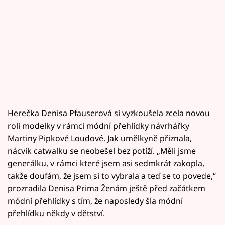
Herečka Denisa Pfauserová si vyzkoušela zcela novou
roli modelky v rámci módní přehlídky návrhářky
Martiny Pipkové Loudové. Jak umělkyně přiznala,
nácvik catwalku se neobešel bez potíží. „Měli jsme
generálku, v rámci které jsem asi sedmkrát zakopla,
takže doufám, že jsem si to vybrala a teď se to povede,“
prozradila Denisa Prima Ženám ještě před začátkem
módní přehlídky s tím, že naposledy šla módní
přehlídku někdy v dětství.