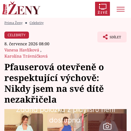
ŽIVĚ
Prima Ženy
■
Celebrity
Trendy:
Polabí
Inspekce
Prostřeno!
AYTO?
CELEBRITY
SDÍLET
Módní alarm
Zrádci
Proměny
8. července 2026 08:00
Vanesa Havlíková
,
Karolína Trávníčková
Pfauserová otevřeně o
Témata
respektující výchově:
Nikdy jsem na své dítě
Celebrity
nezakřičela
Vztahy
Žádná položka z playlistu není
Seriály
dostupná.