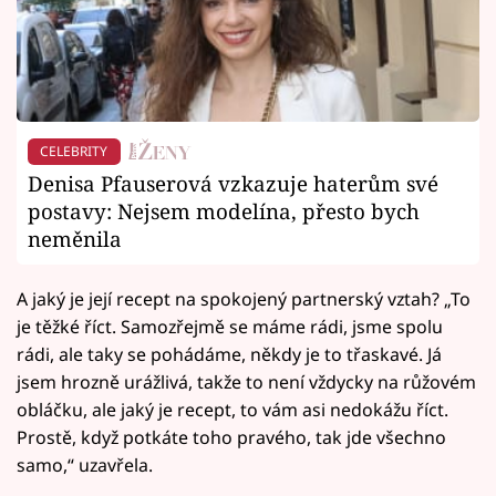
CELEBRITY
Denisa Pfauserová vzkazuje haterům své
postavy: Nejsem modelína, přesto bych
neměnila
A jaký je její recept na spokojený partnerský vztah? „To
je těžké říct. Samozřejmě se máme rádi, jsme spolu
rádi, ale taky se pohádáme, někdy je to třaskavé. Já
jsem hrozně urážlivá, takže to není vždycky na růžovém
obláčku, ale jaký je recept, to vám asi nedokážu říct.
Prostě, když potkáte toho pravého, tak jde všechno
samo,“ uzavřela.