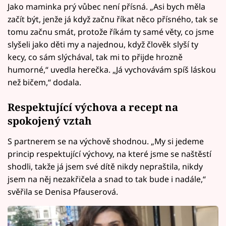
Jako maminka prý vůbec není přísná. „Asi bych měla
začít být, jenže já když začnu říkat něco přísného, tak se
tomu začnu smát, protože říkám ty samé věty, co jsme
slyšeli jako děti my a najednou, když člověk slyší ty
kecy, co sám slýchával, tak mi to přijde hrozně
humorné,“ uvedla herečka. „Já vychovávám spíš láskou
než bičem,“ dodala.
Respektující výchova a recept na
spokojený vztah
S partnerem se na výchově shodnou. „My si jedeme
princip respektující výchovy, na které jsme se naštěstí
shodli, takže já jsem své dítě nikdy nepraštila, nikdy
jsem na něj nezakřičela a snad to tak bude i nadále,“
svěřila se Denisa Pfauserová.