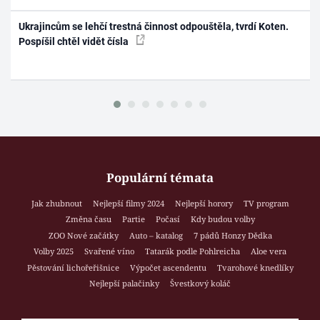
Ukrajincům se lehčí trestná činnost odpouštěla, tvrdí Koten.
Pospíšil chtěl vidět čísla
Populární témata
Jak zhubnout
Nejlepší filmy 2024
Nejlepší horory
TV program
Změna času
Partie
Počasí
Kdy budou volby
ZOO Nové začátky
Auto – katalog
7 pádů Honzy Dědka
Volby 2025
Svařené víno
Tatarák podle Pohlreicha
Aloe vera
Pěstování lichořeřišnice
Výpočet ascendentu
Tvarohové knedlíky
Nejlepší palačinky
Švestkový koláč