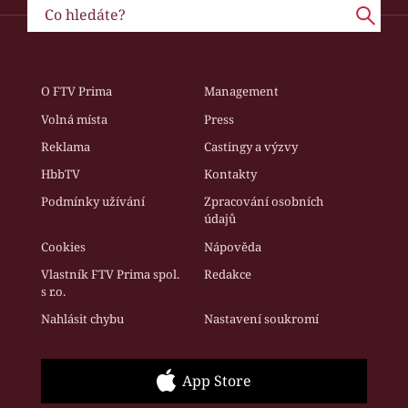
O FTV Prima
Management
Volná místa
Press
Reklama
Castingy a výzvy
HbbTV
Kontakty
Podmínky užívání
Zpracování osobních
údajů
Cookies
Nápověda
Vlastník FTV Prima spol.
Redakce
s r.o.
Nahlásit chybu
Nastavení soukromí
App Store