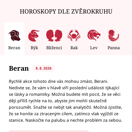
HOROSKOPY DLE ZVĚROKRUHU
Beran
Býk
Blíženci
Rak
Lev
Panna
V
Beran
8. 8. 2026
Rychlé akce tohoto dne vás mohou zmást, Berani.
Nedivte se, že vám v hlavě víří poslední události týkající
se lásky a romantiky. Možná budete mít pocit, že se věci
dějí příliš rychle na to, abyste jim mohli skutečně
porozumět. Snažte se nebýt tak analytičtí. Možná zjistíte,
že se honíte za ztraceným cílem, zatímco vlak vyjíždí ze
stanice. Naskočte na palubu a nechte problém za sebou.