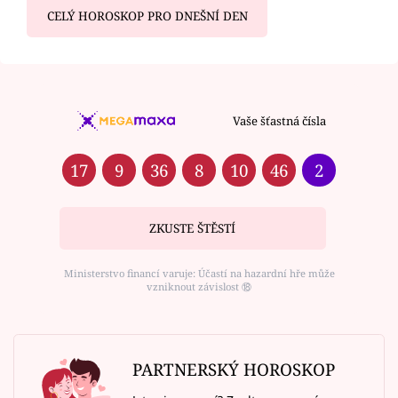
CELÝ HOROSKOP PRO DNEŠNÍ DEN
Vaše šťastná čísla
17
9
36
8
10
46
2
ZKUSTE ŠTĚSTÍ
Ministerstvo financí varuje: Účastí na hazardní hře může
vzniknout závislost ⑱
PARTNERSKÝ HOROSKOP