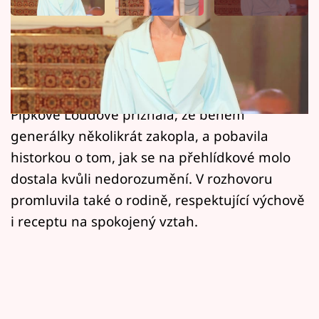
Horoskopy
Sledujte prima+
Herečka Denisa Pfauserová se na
karlovarském festivalu proměnila v modelku.
Filmový festival Karlovy Vary
Na módní přehlídce návrhářky Martiny
Pořady
Pipkové Loudové přiznala, že během
generálky několikrát zakopla, a pobavila
Mámy sobě
historkou o tom, jak se na přehlídkové molo
dostala kvůli nedorozumění. V rozhovoru
Přihlášení
promluvila také o rodině, respektující výchově
i receptu na spokojený vztah.
Sledujte nás