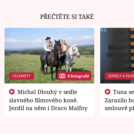
PŘEČTĚTE SI TAKÉ
CELEBRITY
SERIÁLY A FIL
8 fotografií
Michal Dlouhý v sedle
Tuna se chtěl vrátit domů.
slavného filmového koně.
Zarazilo ho
Jezdil na něm i Draco Malfoy
smlouvě př
zemřít