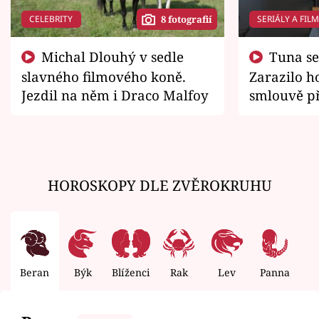
CELEBRITY
SERIÁLY A FIL
8 fotografií
Michal Dlouhý v sedle
Tuna se chtěl vrátit domů.
slavného filmového koně.
Zarazilo ho
Jezdil na něm i Draco Malfoy
smlouvě př
zemřít
HOROSKOPY DLE ZVĚROKRUHU
Beran
Býk
Blíženci
Rak
Lev
Panna
V