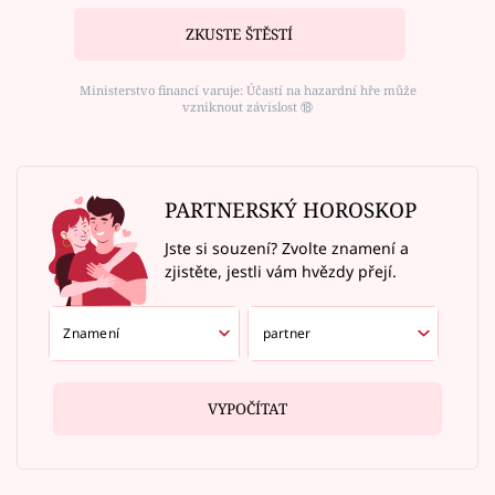
ZKUSTE ŠTĚSTÍ
Ministerstvo financí varuje: Účastí na hazardní hře může
vzniknout závislost ⑱
PARTNERSKÝ HOROSKOP
Jste si souzení? Zvolte znamení a
zjistěte, jestli vám hvězdy přejí.
VYPOČÍTAT