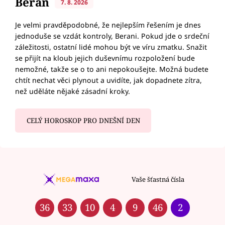
Beran
7. 8. 2026
Je velmi pravděpodobné, že nejlepším řešením je dnes
jednoduše se vzdát kontroly, Berani. Pokud jde o srdeční
záležitosti, ostatní lidé mohou být ve víru zmatku. Snažit
se přijít na kloub jejich duševnímu rozpoložení bude
nemožné, takže se o to ani nepokoušejte. Možná budete
chtít nechat věci plynout a uvidíte, jak dopadnete zítra,
než uděláte nějaké zásadní kroky.
CELÝ HOROSKOP PRO DNEŠNÍ DEN
Vaše šťastná čísla
36
33
10
4
9
46
2