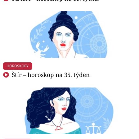
HOROSKOPY
Štír – horoskop na 35. týden