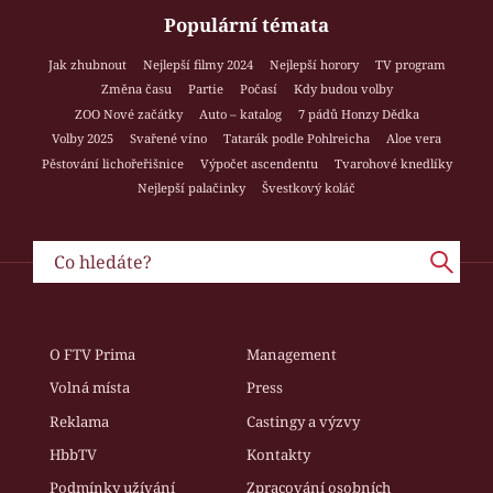
Populární témata
Jak zhubnout
Nejlepší filmy 2024
Nejlepší horory
TV program
Změna času
Partie
Počasí
Kdy budou volby
ZOO Nové začátky
Auto – katalog
7 pádů Honzy Dědka
Volby 2025
Svařené víno
Tatarák podle Pohlreicha
Aloe vera
Pěstování lichořeřišnice
Výpočet ascendentu
Tvarohové knedlíky
Nejlepší palačinky
Švestkový koláč
O FTV Prima
Management
Volná místa
Press
Reklama
Castingy a výzvy
HbbTV
Kontakty
Podmínky užívání
Zpracování osobních