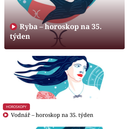
Horoskopy
Sledujte prima+
Ryba – horoskop na 35.
Filmový festival Karlovy Vary
týden
Pořady
Mámy sobě
Přihlášení
Sledujte nás
HOROSKOPY
Vodnář – horoskop na 35. týden