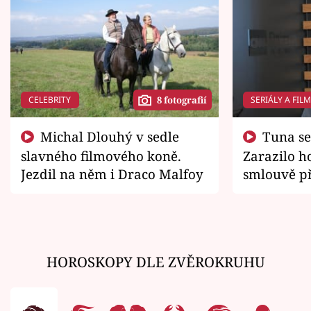
CELEBRITY
SERIÁLY A FIL
8 fotografií
Michal Dlouhý v sedle
Tuna se chtěl vrátit domů.
slavného filmového koně.
Zarazilo ho
Jezdil na něm i Draco Malfoy
smlouvě př
zemřít
HOROSKOPY DLE ZVĚROKRUHU