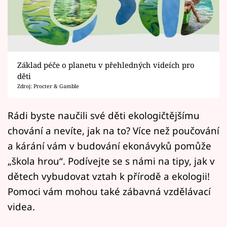
Horoskopy
Sledujte prima+
Filmový festival Karlovy Vary
Základ péče o planetu v přehledných videích pro
Pořady
děti
Zdroj: Procter & Gamble
Mámy sobě
Rádi byste naučili své děti ekologičtějšímu
chování a nevíte, jak na to? Více než poučování
Přihlášení
a kárání vám v budování ekonávyků pomůže
„škola hrou“. Podívejte se s námi na tipy, jak v
Sledujte nás
dětech vybudovat vztah k přírodě a ekologii!
Pomoci vám mohou také zábavná vzdělávací
videa.