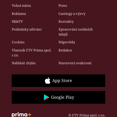
Volná místa
Press
Reklama
Castingy a výzvy
HbbTV
Kontakty
Podmínky užívání
Zpracování osobních
údajů
Cookies
Nápověda
Vlastník FTV Prima spol.
Redakce
s r.o.
Nahlásit chybu
Nastavení soukromí
App Store
Google Play
© FTV Prima spol. s r.o.