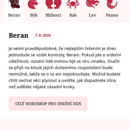
Beran
Býk
Blíženci
Rak
Lev
Panna
V
Beran
7. 8. 2026
Je velmi pravděpodobné, že nejlepším řešením je dnes
jednoduše se vzdát kontroly, Berani. Pokud jde o srdeční
záležitosti, ostatní lidé mohou být ve víru zmatku. Snažit
se přijít na kloub jejich duševnímu rozpoložení bude
nemožné, takže se o to ani nepokoušejte. Možná budete
chtít nechat věci plynout a uvidíte, jak dopadnete zítra,
než uděláte nějaké zásadní kroky.
CELÝ HOROSKOP PRO DNEŠNÍ DEN