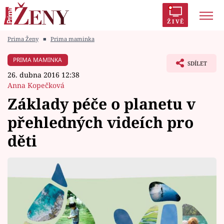
ŽIVĚ
Prima Ženy
■
Prima maminka
Trendy:
Polabí
Inspekce
Prostřeno!
AYTO?
PRIMA MAMINKA
SDÍLET
Módní alarm
Zrádci
Proměny
26. dubna 2016 12:38
Anna Kopečková
Základy péče o planetu v
přehledných videích pro
Témata
děti
Celebrity
Vztahy
Seriály