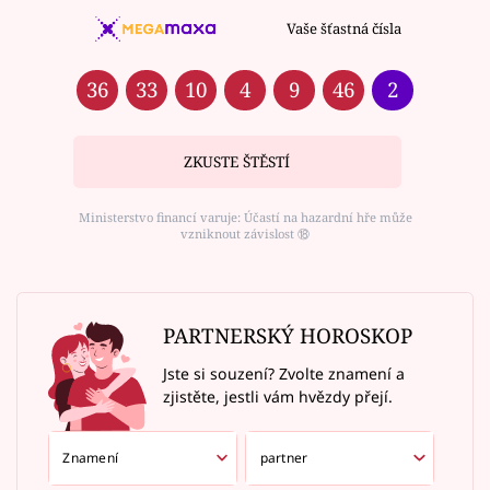
Vaše šťastná čísla
36
33
10
4
9
46
2
ZKUSTE ŠTĚSTÍ
Ministerstvo financí varuje: Účastí na hazardní hře může
vzniknout závislost ⑱
PARTNERSKÝ HOROSKOP
Jste si souzení? Zvolte znamení a
zjistěte, jestli vám hvězdy přejí.