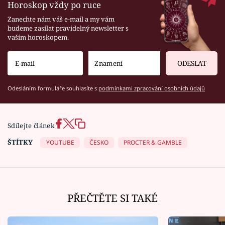
Horoskop vždy po ruce
Zanechte nám váš e-mail a my vám
budeme zasílat pravidelný newsletter s
vaším horoskopem.
ODESLAT
Odesláním formuláře souhlasíte s
podmínkami zpracování osobních údajů
Sdílejte článek
ŠTÍTKY
YOUTUBE
ČESKO
PROCTER & GAMBLE
PŘEČTĚTE SI TAKÉ