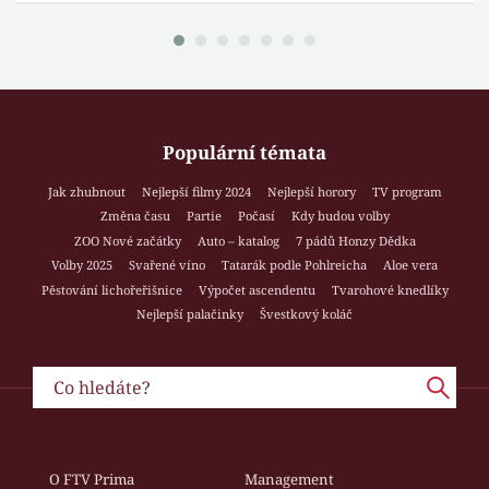
Populární témata
Jak zhubnout
Nejlepší filmy 2024
Nejlepší horory
TV program
Změna času
Partie
Počasí
Kdy budou volby
ZOO Nové začátky
Auto – katalog
7 pádů Honzy Dědka
Volby 2025
Svařené víno
Tatarák podle Pohlreicha
Aloe vera
Pěstování lichořeřišnice
Výpočet ascendentu
Tvarohové knedlíky
Nejlepší palačinky
Švestkový koláč
O FTV Prima
Management