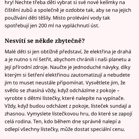
hry! Nechte třeba děti vybrat si své nové kelímky na
čištění zubů a společně je ozdobte tak, aby se na jejich
používání děti těšily. Místo prolévání vody tak
spotřebují jen 200 ml na vypláchnutí úst.
Nesvítí se někde zbytečně?
Malé děti si jen obtížně představí, že elektřina je drahá
a je nutno s ní šetřit, abychom chránili i naši planetu a
její přírodní zdroje. Naučte je jednoduché návyky, díky
kterým si šetření elektřinou zautomatizují a nebudete
jim to muset neustále připomínat. Vysvětlete jim, že
světlo se zhasíná vždy, když odcházíme z pokoje –
vyrobte s dětmi lístečky, které nalepíte na vypínače.
Vždy, když budou odcházet z pokoje, lísteček sundají a
zhasnou. Vymyslete lístečkovou hru, do které se zapojí
celá rodina. Ten, kdo během dne správně nalepí a
odlepí všechny lístečky, může dostat speciální cenu.