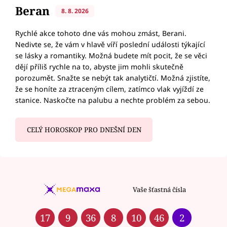
Beran
8. 8. 2026
Rychlé akce tohoto dne vás mohou zmást, Berani.
Nedivte se, že vám v hlavě víří poslední události týkající
se lásky a romantiky. Možná budete mít pocit, že se věci
dějí příliš rychle na to, abyste jim mohli skutečně
porozumět. Snažte se nebýt tak analytičtí. Možná zjistíte,
že se honíte za ztraceným cílem, zatímco vlak vyjíždí ze
stanice. Naskočte na palubu a nechte problém za sebou.
CELÝ HOROSKOP PRO DNEŠNÍ DEN
Vaše šťastná čísla
17
9
36
8
10
46
2