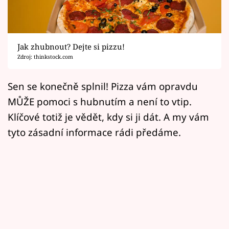
Horoskopy
Sledujte prima+
Jak zhubnout? Dejte si pizzu!
Filmový festival Karlovy Vary
Zdroj: thinkstock.com
Pořady
Sen se konečně splnil! Pizza vám opravdu
MŮŽE pomoci s hubnutím a není to vtip.
Mámy sobě
Klíčové totiž je vědět, kdy si ji dát. A my vám
tyto zásadní informace rádi předáme.
Přihlášení
Sledujte nás