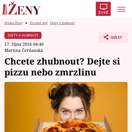
ŽIVĚ
Prima Ženy
■
Životní styl
Diety a hubnutí
Trendy:
Polabí
Inspekce
Prostřeno!
AYTO?
DIETY A HUBNUTÍ
SDÍLET
Módní alarm
Zrádci
Proměny
17. října 2016 04:40
Martina Čerňanská
Chcete zhubnout? Dejte si
pizzu nebo zmrzlinu
Témata
Celebrity
Vztahy
Seriály