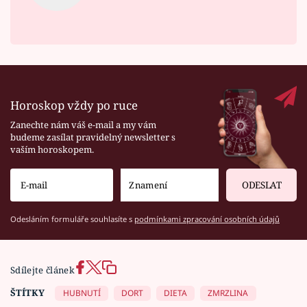
Horoskop vždy po ruce
Zanechte nám váš e-mail a my vám
budeme zasílat pravidelný newsletter s
vaším horoskopem.
ODESLAT
Odesláním formuláře souhlasíte s
podmínkami zpracování osobních údajů
Sdílejte článek
ŠTÍTKY
HUBNUTÍ
DORT
DIETA
ZMRZLINA