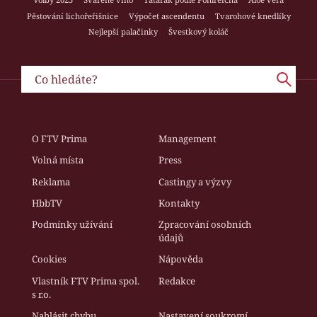
Pěstování lichořeřišnice
Výpočet ascendentu
Tvarohové knedlíky
Nejlepší palačinky
Švestkový koláč
O FTV Prima
Management
Volná místa
Press
Reklama
Castingy a výzvy
HbbTV
Kontakty
Podmínky užívání
Zpracování osobních
údajů
Cookies
Nápověda
Vlastník FTV Prima spol.
Redakce
s r.o.
Nahlásit chybu
Nastavení soukromí