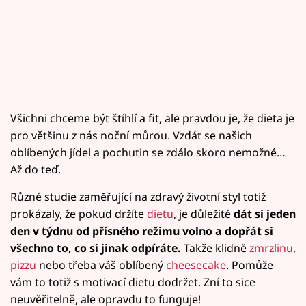
Všichni chceme být štíhlí a fit, ale pravdou je, že dieta je
pro většinu z nás noční můrou. Vzdát se našich
oblíbených jídel a pochutin se zdálo skoro nemožné…
Až do teď.
Různé studie zaměřující na zdravý životní styl totiž
prokázaly, že pokud držíte
dietu
, je důležité
dát si jeden
den v týdnu od přísného režimu volno a dopřát si
všechno to, co si jinak odpíráte.
Takže klidně
zmrzlinu
,
pizzu
nebo třeba váš oblíbený
cheesecake
. Pomůže
vám to totiž s motivací dietu dodržet. Zní to sice
neuvěřitelně, ale opravdu to funguje!