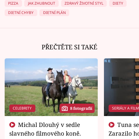
PIZZA
JAK ZHUBNOUT
ZDRAVÝ ŽIVOTNÍ STYL
DIETY
DIETNÍ CHYBY
DIETNÍ PLÁN
PŘEČTĚTE SI TAKÉ
CELEBRITY
SERIÁLY A FIL
8 fotografií
Michal Dlouhý v sedle
Tuna se chtěl vrátit domů.
slavného filmového koně.
Zarazilo ho