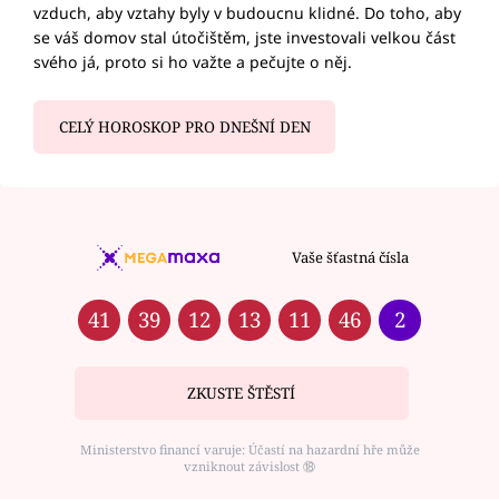
vzduch, aby vztahy byly v budoucnu klidné. Do toho, aby
se váš domov stal útočištěm, jste investovali velkou část
svého já, proto si ho važte a pečujte o něj.
CELÝ HOROSKOP PRO DNEŠNÍ DEN
Vaše šťastná čísla
41
39
12
13
11
46
2
ZKUSTE ŠTĚSTÍ
Ministerstvo financí varuje: Účastí na hazardní hře může
vzniknout závislost ⑱