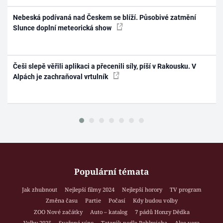
Nebeská podívaná nad Českem se blíží. Působivé zatmění
Slunce doplní meteorická show
Češi slepě věřili aplikaci a přecenili síly, píší v Rakousku. V
Alpách je zachraňoval vrtulník
Populární témata
Jak zhubnout
Nejlepší filmy 2024
Nejlepší horory
TV program
Změna času
Partie
Počasí
Kdy budou volby
ZOO Nové začátky
Auto – katalog
7 pádů Honzy Dědka
Volby 2025
Svařené víno
Tatarák podle Pohlreicha
Aloe vera