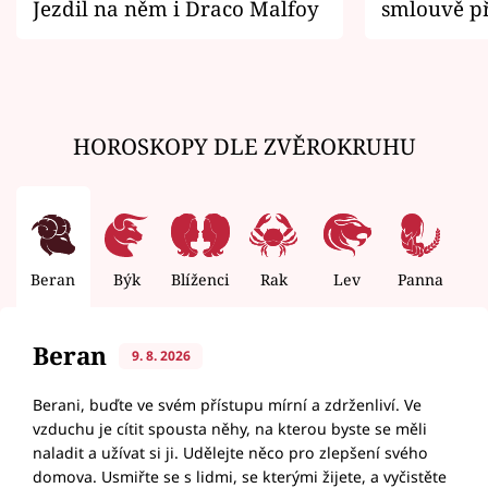
Jezdil na něm i Draco Malfoy
smlouvě př
zemřít
HOROSKOPY DLE ZVĚROKRUHU
Beran
Býk
Blíženci
Rak
Lev
Panna
V
Beran
9. 8. 2026
Berani, buďte ve svém přístupu mírní a zdrženliví. Ve
vzduchu je cítit spousta něhy, na kterou byste se měli
naladit a užívat si ji. Udělejte něco pro zlepšení svého
domova. Usmiřte se s lidmi, se kterými žijete, a vyčistěte