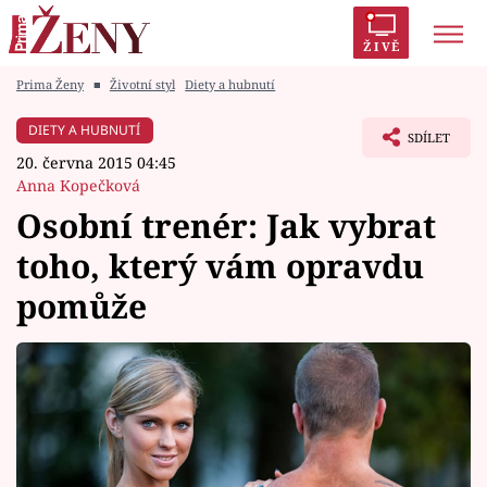
ŽIVĚ
Prima Ženy
■
Životní styl
Diety a hubnutí
Trendy:
Polabí
Inspekce
Prostřeno!
AYTO?
DIETY A HUBNUTÍ
SDÍLET
Módní alarm
Zrádci
Proměny
20. června 2015 04:45
Anna Kopečková
Osobní trenér: Jak vybrat
toho, který vám opravdu
Témata
pomůže
Celebrity
Vztahy
Seriály