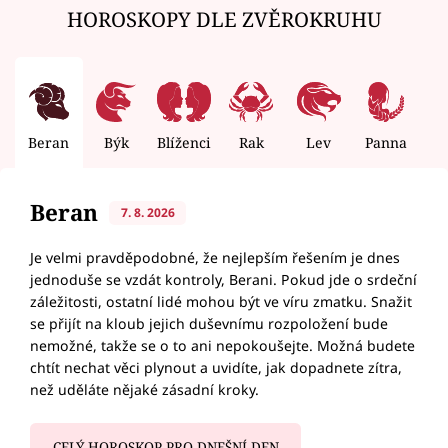
HOROSKOPY DLE ZVĚROKRUHU
Beran
Býk
Blíženci
Rak
Lev
Panna
V
Beran
7. 8. 2026
Je velmi pravděpodobné, že nejlepším řešením je dnes
jednoduše se vzdát kontroly, Berani. Pokud jde o srdeční
záležitosti, ostatní lidé mohou být ve víru zmatku. Snažit
se přijít na kloub jejich duševnímu rozpoložení bude
nemožné, takže se o to ani nepokoušejte. Možná budete
chtít nechat věci plynout a uvidíte, jak dopadnete zítra,
než uděláte nějaké zásadní kroky.
CELÝ HOROSKOP PRO DNEŠNÍ DEN