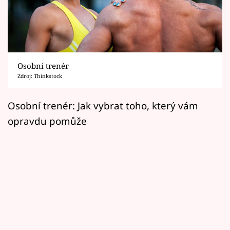
Horoskopy
Sledujte prima+
Filmový festival Karlovy Vary
Osobní trenér
Pořady
Zdroj: Thinkstock
Mámy sobě
Osobní trenér: Jak vybrat toho, který vám
opravdu pomůže
Přihlášení
Sledujte nás