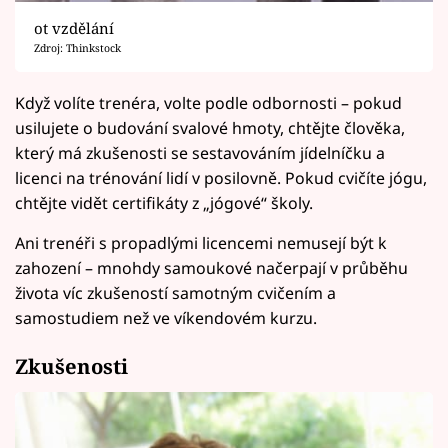
ot vzdělání
Zdroj: Thinkstock
Když volíte trenéra, volte podle odbornosti – pokud
usilujete o budování svalové hmoty, chtějte člověka,
který má zkušenosti se sestavováním jídelníčku a
licenci na trénování lidí v posilovně. Pokud cvičíte jógu,
chtějte vidět certifikáty z „jógové“ školy.
Ani trenéři s propadlými licencemi nemusejí být k
zahození – mnohdy samoukové načerpají v průběhu
života víc zkušeností samotným cvičením a
samostudiem než ve víkendovém kurzu.
Zkušenosti