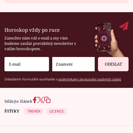
Horoskop vždy po ruce
Zanechte nám váš e-mail a my vám
budeme zasílat pravidelný newsletter s
vaším horoskopem.
ODESLAT
Odesláním formuláře souhlasíte s
podmínkami zpracování osobních údajů
Sdílejte článek
ŠTÍTKY
TRENÉR
LICENCE