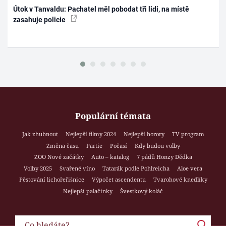
Útok v Tanvaldu: Pachatel měl pobodat tři lidi, na místě
zasahuje policie
Populární témata
Jak zhubnout
Nejlepší filmy 2024
Nejlepší horory
TV program
Změna času
Partie
Počasí
Kdy budou volby
ZOO Nové začátky
Auto – katalog
7 pádů Honzy Dědka
Volby 2025
Svařené víno
Tatarák podle Pohlreicha
Aloe vera
Pěstování lichořeřišnice
Výpočet ascendentu
Tvarohové knedlíky
Nejlepší palačinky
Švestkový koláč