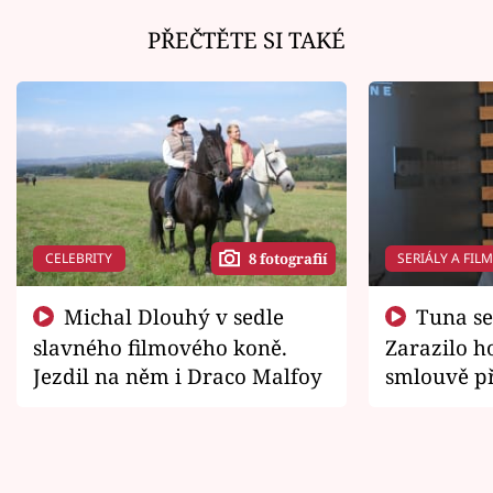
PŘEČTĚTE SI TAKÉ
CELEBRITY
SERIÁLY A FIL
8 fotografií
Michal Dlouhý v sedle
Tuna se chtěl vrátit domů.
slavného filmového koně.
Zarazilo ho
Jezdil na něm i Draco Malfoy
smlouvě př
zemřít