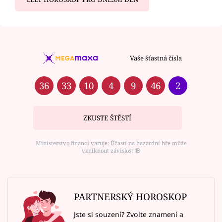
Vaše šťastná čísla
36
33
10
4
9
46
2
ZKUSTE ŠTĚSTÍ
Ministerstvo financí varuje: Účastí na hazardní hře může
vzniknout závislost ⑱
PARTNERSKÝ HOROSKOP
Jste si souzení? Zvolte znamení a