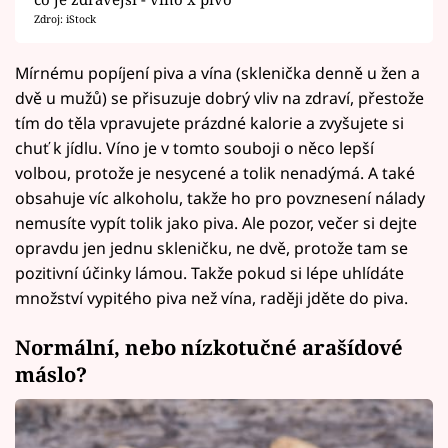
Zdroj: iStock
Mírnému popíjení piva a vína (sklenička denně u žen a
dvě u mužů) se přisuzuje dobrý vliv na zdraví, přestože
tím do těla vpravujete prázdné kalorie a zvyšujete si
chuť k jídlu. Víno je v tomto souboji o něco lepší
volbou, protože je nesycené a tolik nenadýmá. A také
obsahuje víc alkoholu, takže ho pro povznesení nálady
nemusíte vypít tolik jako piva. Ale pozor, večer si dejte
opravdu jen jednu skleničku, ne dvě, protože tam se
pozitivní účinky lámou. Takže pokud si lépe uhlídáte
množství vypitého piva než vína, raději jděte do piva.
Normální, nebo nízkotučné arašídové
máslo?