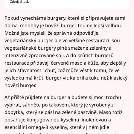
Zdroj: iStock
Pokud vynecháme burgery, které si připravujete sami
doma, mnohdy je hovězí burger tou nejlepší volbou.
Možná jste mysleli, že správná odpověď je
vegetariánský burger, ale ve většině restaurací jsou
vegetariánské burgery plné smažené zeleniny a
intenzivně zpracované sóji. A do krůtích burgerů
restaurace přidávají červené maso a kůže, aby zlepšily
jejich šťavnatost i chuť, což může vést k tomu, že ve
výsledku má krůtí burger víc kalorií a tuku než klasický
hovězí burger.
Až příště půjdete na burger a budete si moci trochu
vybírat, sáhněte po takovém, který je vyrobený z
dobytka, který se pásl na zelené pastvině. Maso totiž
obsahuje konjugovanou kyselinu linolenovou a
esenciální omega-3 kyseliny, které v jiném jídle