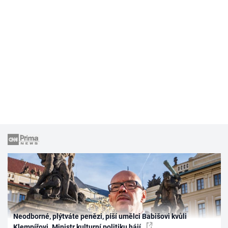
Neodborné, plýtváte penězi, píší umělci Babišovi kvůli
Klempířovi. Ministr kulturní politiku hájí