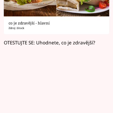
Horoskopy
Sledujte prima+
co je zdravější - hlavní
Filmový festival Karlovy Vary
Zdroj: iStock
Pořady
OTESTUJTE SE: Uhodnete, co je zdravější?
Mámy sobě
Přihlášení
Sledujte nás