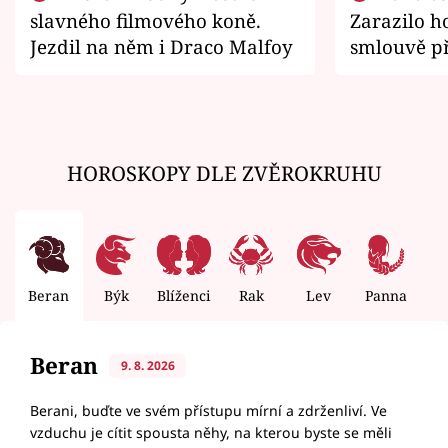
slavného filmového koně.
Zarazilo ho
Jezdil na něm i Draco Malfoy
smlouvě př
zemřít
HOROSKOPY DLE ZVĚROKRUHU
Beran
Býk
Blíženci
Rak
Lev
Panna
V
Beran
9. 8. 2026
Berani, buďte ve svém přístupu mírní a zdrženliví. Ve
vzduchu je cítit spousta něhy, na kterou byste se měli