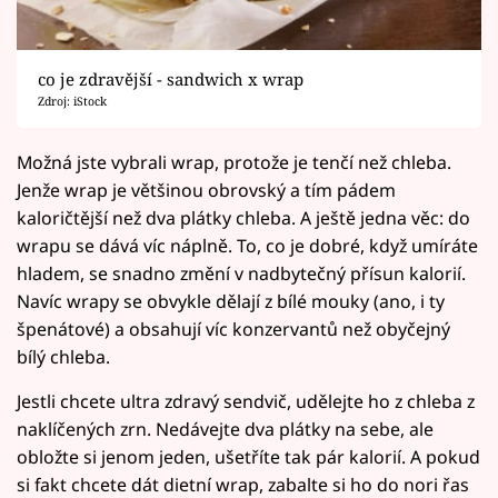
co je zdravější - sandwich x wrap
Zdroj: iStock
Možná jste vybrali wrap, protože je tenčí než chleba.
Jenže wrap je většinou obrovský a tím pádem
kaloričtější než dva plátky chleba. A ještě jedna věc: do
wrapu se dává víc náplně. To, co je dobré, když umíráte
hladem, se snadno změní v nadbytečný přísun kalorií.
Navíc wrapy se obvykle dělají z bílé mouky (ano, i ty
špenátové) a obsahují víc konzervantů než obyčejný
bílý chleba.
Jestli chcete ultra zdravý sendvič, udělejte ho z chleba z
naklíčených zrn. Nedávejte dva plátky na sebe, ale
obložte si jenom jeden, ušetříte tak pár kalorií. A pokud
si fakt chcete dát dietní wrap, zabalte si ho do nori řas