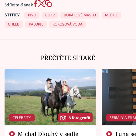
Sdílejte článek
ŠTÍTKY
PIVO
CUKR
BURÁKOVÉ MÁSLO
MLÉKO
CHLÉB
KALORIE
KOKOSOVÁ VODA
PŘEČTĚTE SI TAKÉ
CELEBRITY
SERIÁLY A FIL
8 fotografií
Michal Dlouhý v sedle
Tuna se chtěl vrátit domů.