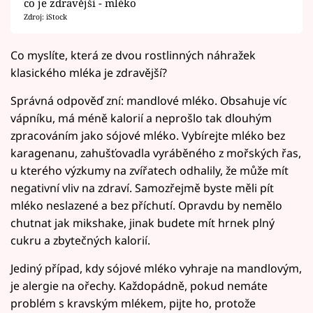
co je zdravější - mléko
Zdroj: iStock
Co myslíte, která ze dvou rostlinných náhražek
klasického mléka je zdravější?
Správná odpověď zní: mandlové mléko. Obsahuje víc
vápníku, má méně kalorií a neprošlo tak dlouhým
zpracováním jako sójové mléko. Vybírejte mléko bez
karagenanu, zahušťovadla vyráběného z mořských řas,
u kterého výzkumy na zvířatech odhalily, že může mít
negativní vliv na zdraví. Samozřejmě byste měli pít
mléko neslazené a bez příchutí. Opravdu by nemělo
chutnat jak mikshake, jinak budete mít hrnek plný
cukru a zbytečných kalorií.
Jediný případ, kdy sójové mléko vyhraje na mandlovým,
je alergie na ořechy. Každopádně, pokud nemáte
problém s kravským mlékem, pijte ho, protože