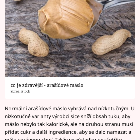
co je zdravější - arašídové máslo
Zdroj: iStock
Normální arašídové máslo vyhrává nad nízkotučným. U
nízkotučné varianty výrobci sice sníží obsah tuku, aby
máslo nebylo tak kalorické, ale na druhou stranu musí
přidat cukr a další ingredience, aby se dalo namazat a
mělo správnou chuť. Takže ve výsledku neušetříte