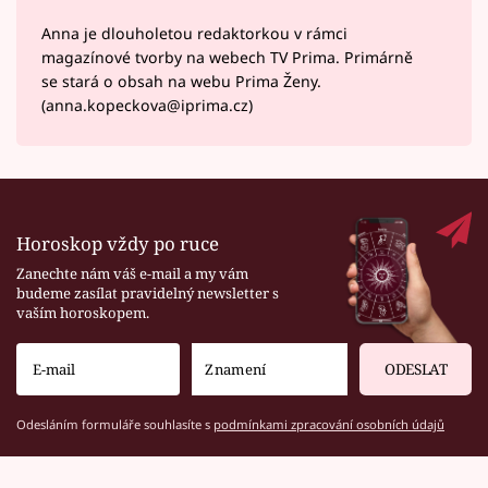
Anna je dlouholetou redaktorkou v rámci
magazínové tvorby na webech TV Prima. Primárně
se stará o obsah na webu Prima Ženy.
(anna.kopeckova@iprima.cz)
Horoskop vždy po ruce
Zanechte nám váš e-mail a my vám
budeme zasílat pravidelný newsletter s
vaším horoskopem.
ODESLAT
Odesláním formuláře souhlasíte s
podmínkami zpracování osobních údajů