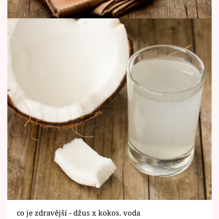
co je zdravější - džus x kokos. voda