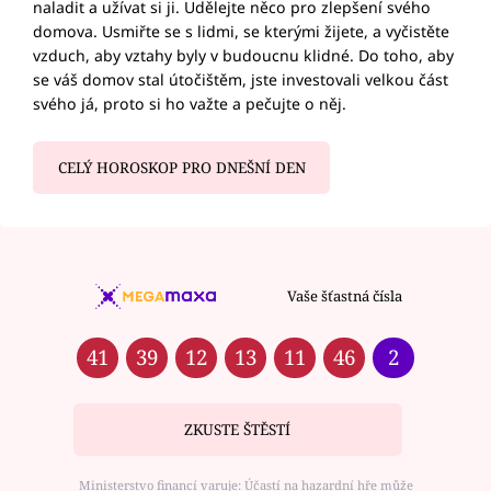
naladit a užívat si ji. Udělejte něco pro zlepšení svého
domova. Usmiřte se s lidmi, se kterými žijete, a vyčistěte
vzduch, aby vztahy byly v budoucnu klidné. Do toho, aby
se váš domov stal útočištěm, jste investovali velkou část
svého já, proto si ho važte a pečujte o něj.
CELÝ HOROSKOP PRO DNEŠNÍ DEN
Vaše šťastná čísla
41
39
12
13
11
46
2
ZKUSTE ŠTĚSTÍ
Ministerstvo financí varuje: Účastí na hazardní hře může