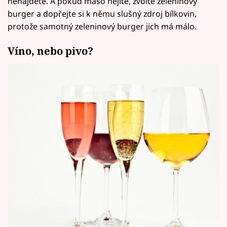
nenajdete. A pokud maso nejíte, zvolte zeleninový
burger a dopřejte si k němu slušný zdroj bílkovin,
protože samotný zeleninový burger jich má málo.
Víno, nebo pivo?