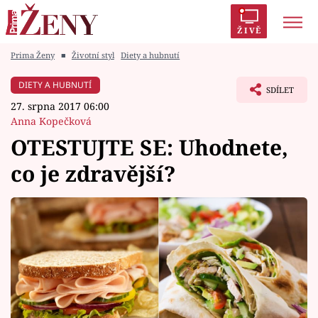
ŽIVĚ
Prima Ženy
■
Životní styl
Diety a hubnutí
Trendy:
Polabí
Inspekce
Prostřeno!
AYTO?
DIETY A HUBNUTÍ
SDÍLET
Módní alarm
Zrádci
Proměny
27. srpna 2017 06:00
Anna Kopečková
OTESTUJTE SE: Uhodnete,
co je zdravější?
Témata
Celebrity
Vztahy
Seriály