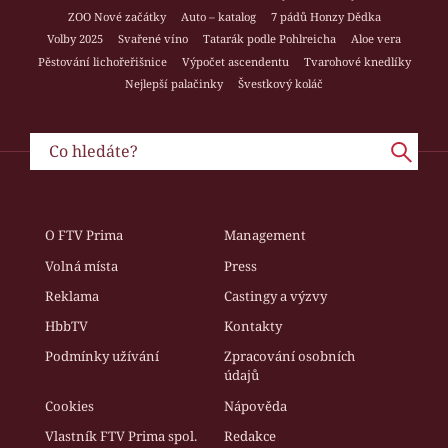
ZOO Nové začátky
Auto – katalog
7 pádů Honzy Dědka
Volby 2025
Svařené víno
Tatarák podle Pohlreicha
Aloe vera
Pěstování lichořeřišnice
Výpočet ascendentu
Tvarohové knedlíky
Nejlepší palačinky
Švestkový koláč
O FTV Prima
Management
Volná místa
Press
Reklama
Castingy a výzvy
HbbTV
Kontakty
Podmínky užívání
Zpracování osobních
údajů
Cookies
Nápověda
Vlastník FTV Prima spol.
Redakce