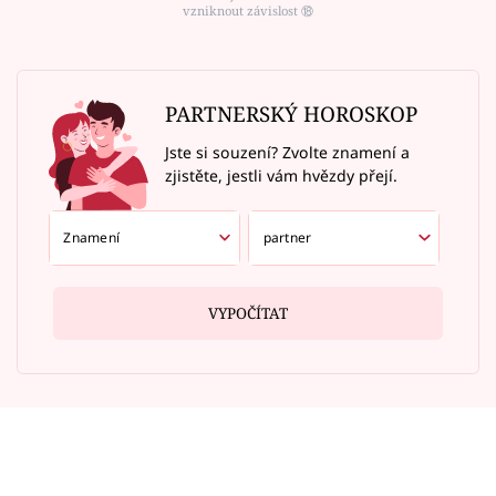
vzniknout závislost ⑱
PARTNERSKÝ HOROSKOP
Jste si souzení? Zvolte znamení a
zjistěte, jestli vám hvězdy přejí.
VYPOČÍTAT