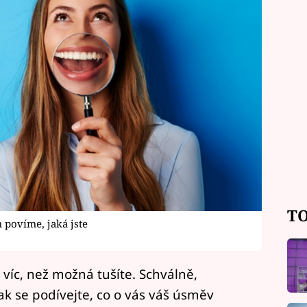
TO
 povíme, jaká jste
víc, než možná tušíte. Schválně,
k se podívejte, co o vás váš úsměv