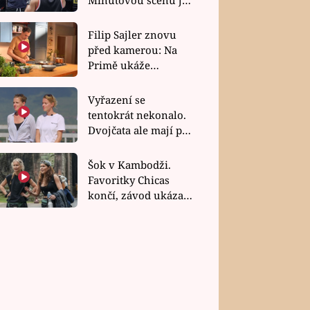
bez dubla
Filip Sajler znovu
před kamerou: Na
Primě ukáže
poctivou kuchyni i
rychlé recepty
Vyřazení se
tentokrát nekonalo.
Dvojčata ale mají po
uzavření třetí etapy
závodu nůž na krku
Šok v Kambodži.
Favoritky Chicas
končí, závod ukázal
svou nejtvrdší tvář