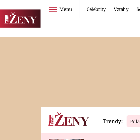
Menu
Celebrity
Vztahy
S
Seriály
Životní styl
ZOO
DIETY A HUBNUTÍ
PROSTŘENO!
CESTOVÁNÍ A
DOVOLENÁ
DUCH
ZDRAVÍ
Trendy:
Pola
Horoskopy
Video
ASTROČLÁNKY
SERIÁLY