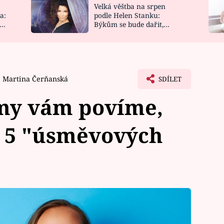
Velká věštba na srpen
NOVINKY
ZAHRADA
a:
podle Helen Stanku:
y
Býkům se bude dařit,
VIDEORECEPTY
DESIGN
Vodnáře čeká jízda
Martina Čerňanská
SDÍLET
 my vám povíme,
b 5 "úsměvových