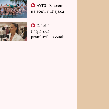
AYTO - Za scénou
natáčení v Thajsku
Gabriela
Gášpárová
promluvila o vztahu
a zakládání rodiny