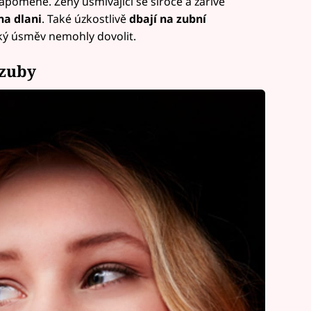
zapomene. Ženy usmívající se široce a zářivě
na dlani
. Také úzkostlivě
dbají na zubní
oký úsměv nemohly dovolit.
 zuby