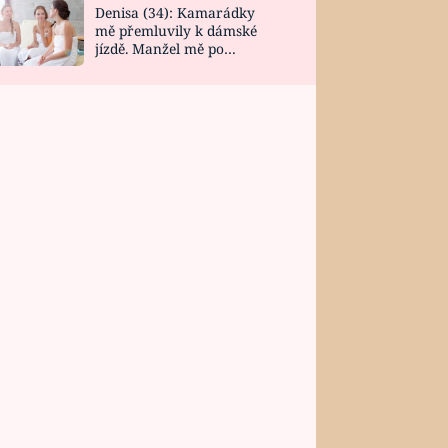
Denisa (34): Kamarádky
mě přemluvily k dámské
jízdě. Manžel mě po
návratu zaskočil