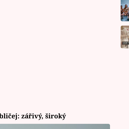
ičej: zářivý, široký