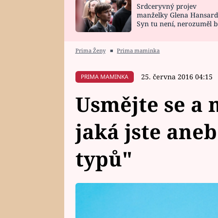
Srdceryvný projev
SNÁŘ
CELEBRITY
manželky Glena Hansard
Syn tu není, nerozuměl b
HOROSKOP NA
VAŘENÍ
tomu, vysvětlila
ROK 2023
Prima Ženy
■
Prima maminka
25. června 2016 04:15
PRIMA MAMINKA
Usmějte se a
jaká jste ane
typů"