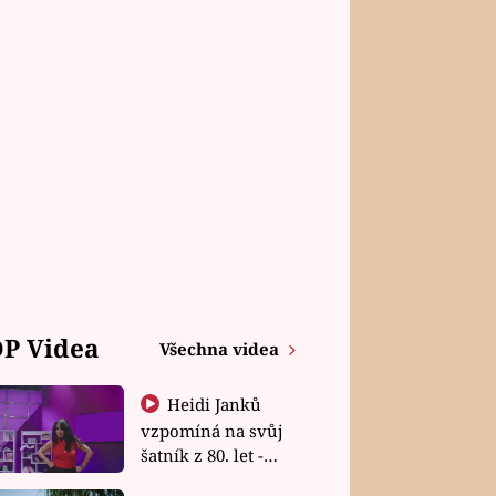
P Videa
Všechna videa
Heidi Janků
vzpomíná na svůj
šatník z 80. let -
Shopaholičky