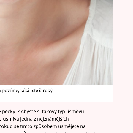
povíme, jaká jste široký
 pecky"? Abyste si takový typ úsměvu
se usmívá jedna z nejznámějších
 Pokud se tímto způsobem usmějete na