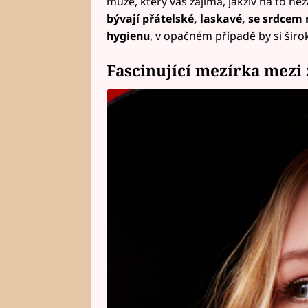
muže, který vás zajímá, jakživ na to ne
bývají přátelské, laskavé, se srdcem 
hygienu
, v opačném případě by si šir
Fascinující mezírka mezi