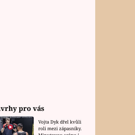
vrhy pro vás
Vojta Dyk dřel kvůli
roli mezi zápasníky.
Minutovou scénu jel