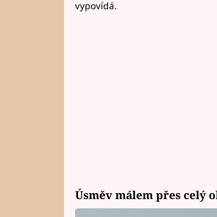
vypovídá.
Úsměv málem přes celý obl