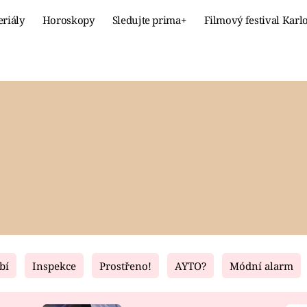
eriály
Horoskopy
Sledujte prima+
Filmový festival Karl
Celebrity
Recept
MÓDA A KRÁSA
HLAVNÍ JÍ
VZTAHY A SEX
SLADKÉ
PRIMA MAMINKA
ZDRAVÉ
bí
Inspekce
Prostřeno!
AYTO?
Módní alarm
Fresh
Living
RECEPTY
BYDLENÍ