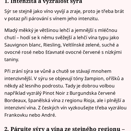
1. Intenzita a vyzrálost sýra
Sýr se stejně jako víno vyvíjí a zraje, proto je třeba brát
v potaz při párování s vínem jeho intenzitu.
Mladý měkký je většinou lehčí a jemnější s mléčnou
chutí – hodí se k němu svěžejší a lehčí vína typu jako
Sauvignon blanc, Riesling, Veltlínské zelené, suché a
ovocné rosé nebo šťavnaté ovocné červené s nízkými
taniny.
Při zrání sýra se vůně a chutě se stávají mnohem
intenzivnější. V sýru se objevují tóny žampion, oříšků a
někdy až lesního podrostu. Tady je dobrou volbou
například vyzrálý Pinot Noir z Burgundska červené
Bordeaux, španělská vína z regionu Rioja, ale i plnější a
intenzivní vína. Z českých vín vyzkoušejte třeba vyzrálou
Frankovku nebo André.
2. Párujte sýry a vína ze stejného regionu –