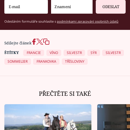
ODESLAT
Odesláním formuláře souhlasíte s
podmínkami zpracování osobních údajů
Sdílejte článek
ŠTÍTKY
FRANCIE
VÍNO
SILVESTR
SÝR
SILVESTR
SOMMELIER
FRANKOVKA
TŘÍSLOVINY
PŘEČTĚTE SI TAKÉ