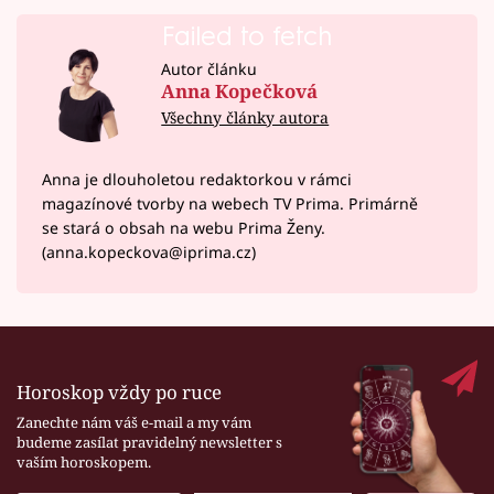
Failed to fetch
Autor článku
Anna Kopečková
Všechny články autora
Anna je dlouholetou redaktorkou v rámci
magazínové tvorby na webech TV Prima. Primárně
se stará o obsah na webu Prima Ženy.
(anna.kopeckova@iprima.cz)
Horoskop vždy po ruce
Zanechte nám váš e-mail a my vám
budeme zasílat pravidelný newsletter s
vaším horoskopem.