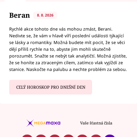
Beran
8. 8. 2026
Rychlé akce tohoto dne vás mohou zmást, Berani.
Nedivte se, že vám v hlavě víří poslední události týkající
se lásky a romantiky. Možná budete mít pocit, že se věci
dějí příliš rychle na to, abyste jim mohli skutečně
porozumět. Snažte se nebýt tak analytičtí. Možná zjistíte,
že se honíte za ztraceným cílem, zatímco vlak vyjíždí ze
stanice. Naskočte na palubu a nechte problém za sebou.
CELÝ HOROSKOP PRO DNEŠNÍ DEN
Vaše šťastná čísla