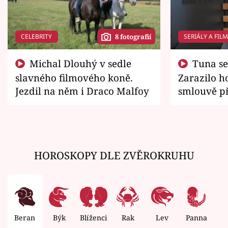
CELEBRITY
SERIÁLY A FIL
8 fotografií
Michal Dlouhý v sedle
Tuna se chtěl vrátit domů.
slavného filmového koně.
Zarazilo ho
Jezdil na něm i Draco Malfoy
smlouvě př
zemřít
HOROSKOPY DLE ZVĚROKRUHU
Beran
Býk
Blíženci
Rak
Lev
Panna
V