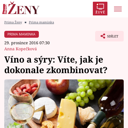
ŽIVĚ
Prima Ženy
■
Prima maminka
Trendy:
Polabí
Inspekce
Prostřeno!
AYTO?
PRIMA MAMINKA
SDÍLET
Módní alarm
Zrádci
Proměny
29. prosince 2016 07:30
Anna Kopečková
Víno a sýry: Víte, jak je
dokonale zkombinovat?
Témata
Celebrity
Vztahy
Seriály