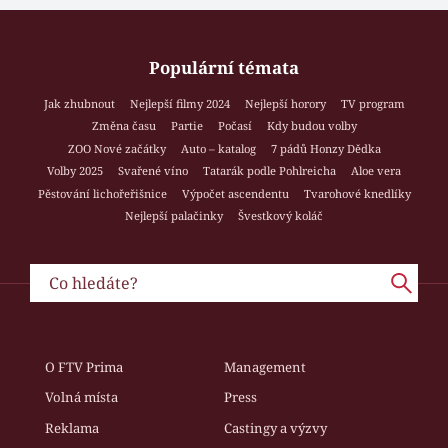
Populární témata
Jak zhubnout
Nejlepší filmy 2024
Nejlepší horory
TV program
Změna času
Partie
Počasí
Kdy budou volby
ZOO Nové začátky
Auto – katalog
7 pádů Honzy Dědka
Volby 2025
Svařené víno
Tatarák podle Pohlreicha
Aloe vera
Pěstování lichořeřišnice
Výpočet ascendentu
Tvarohové knedlíky
Nejlepší palačinky
Švestkový koláč
O FTV Prima
Management
Volná místa
Press
Reklama
Castingy a výzvy