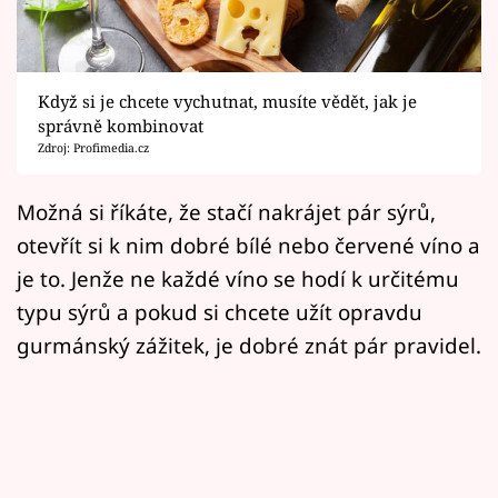
Horoskopy
Sledujte prima+
Když si je chcete vychutnat, musíte vědět, jak je
Filmový festival Karlovy Vary
správně kombinovat
Zdroj: Profimedia.cz
Pořady
Možná si říkáte, že stačí nakrájet pár sýrů,
Mámy sobě
otevřít si k nim dobré bílé nebo červené víno a
je to. Jenže ne každé víno se hodí k určitému
Přihlášení
typu sýrů a pokud si chcete užít opravdu
gurmánský zážitek, je dobré znát pár pravidel.
Sledujte nás