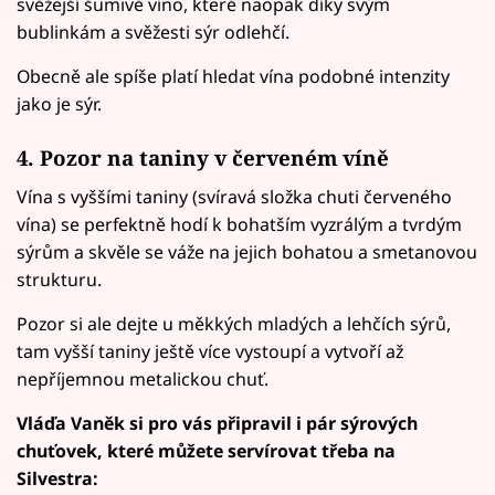
svěžejší šumivé víno, které naopak díky svým
bublinkám a svěžesti sýr odlehčí.
Obecně ale spíše platí hledat vína podobné intenzity
jako je sýr.
4. Pozor na taniny v červeném víně
Vína s vyššími taniny (svíravá složka chuti červeného
vína) se perfektně hodí k bohatším vyzrálým a tvrdým
sýrům a skvěle se váže na jejich bohatou a smetanovou
strukturu.
Pozor si ale dejte u měkkých mladých a lehčích sýrů,
tam vyšší taniny ještě více vystoupí a vytvoří až
nepříjemnou metalickou chuť.
Vláďa Vaněk si pro vás připravil i pár sýrových
chuťovek, které můžete servírovat třeba na
Silvestra: