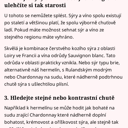
ulehčíte si tak starosti
U tohoto se nemůžete splést. Sýry a víno spolu existují
po staletí a většinou platí, že spolu výborně chuťově
ladí. Pokud máte možnost sehnat sýr a víno ze
stejného regionu máte vyhráno.
Skvělá je kombinace čerstvého kozího sýra z oblasti
Loiry ve Francii a vína odrůdy Sauvignon blanc. Tato
odrůda v oblasti prakticky vznikla. Nebo sýr typu brie,
alternativně náš hermelín, s Rulandským modrým
nebo Chardonnay na sudu, které nádherně podtrhnou
chutě sýra s ušlechtilou plísní.
3. Hledejte stejné nebo kontrastní chutě
Například k hermelínu se může hodit jak bohaté na
sudu zrající Chardonnay které nádherně doplní
bohatost, krémovost a oříškovost sýra, ale stejně tak