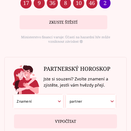
17
9
36
8
10
46
2
ZKUSTE ŠTĚSTÍ
Ministerstvo financí varuje: Účastí na hazardní hře může
vzniknout závislost ⑱
PARTNERSKÝ HOROSKOP
Jste si souzení? Zvolte znamení a
zjistěte, jestli vám hvězdy přejí.
VYPOČÍTAT