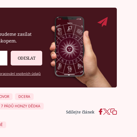
budeme zasílat
oskopem.
ODESLAT
racování osobních údajů
OVOR
DCERA
7 PÁDŮ HONZY DĚDKA
Sdílejte článek
NĚ