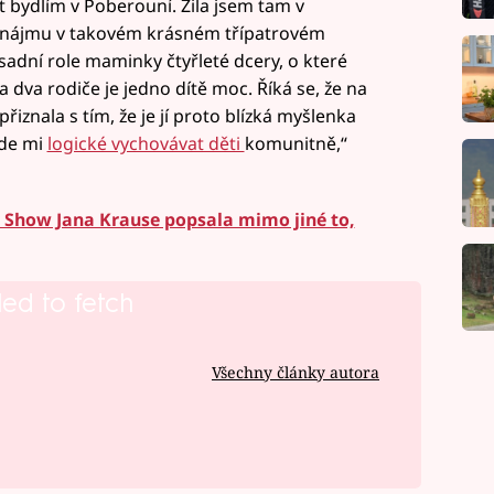
et bydlím v Poberouní. Žila jsem tam v
dnájmu v takovém krásném třípatrovém
sadní role maminky čtyřleté dcery, o které
a dva rodiče je jedno dítě moc. Říká se, že na
řiznala s tím, že je jí proto blízká myšlenka
jde mi
logické vychovávat děti
komunitně,“
 Show Jana Krause popsala mimo jiné to,
led to fetch
Všechny články autora