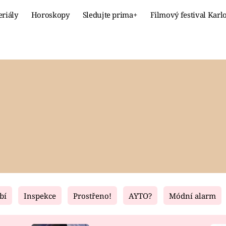
eriály
Horoskopy
Sledujte prima+
Filmový festival Karl
Celebrity
Recept
MÓDA A KRÁSA
HLAVNÍ JÍ
VZTAHY A SEX
SLADKÉ
PRIMA MAMINKA
ZDRAVÉ
bí
Inspekce
Prostřeno!
AYTO?
Módní alarm
Fresh
Living
RECEPTY
BYDLENÍ