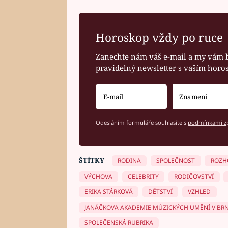
Horoskop vždy po ruce
Zanechte nám váš e-mail a my vám 
pravidelný newsletter s vaším hor
Odesláním formuláře souhlasíte s
podmínkami zp
ŠTÍTKY
RODINA
SPOLEČNOST
ROZH
VÝCHOVA
CELEBRITY
RODIČOVSTVÍ
ERIKA STÁRKOVÁ
DĚTSTVÍ
VZHLED
JANÁČKOVA AKADEMIE MÚZICKÝCH UMĚNÍ V BR
SPOLEČENSKÁ RUBRIKA