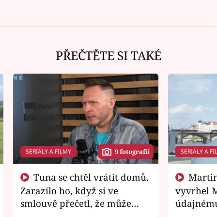
PŘEČTĚTE SI TAKÉ
SERIÁLY A FILMY
SERIÁLY A FI
9 fotografií
Tuna se chtěl vrátit domů.
Martin Písařík jako
Zarazilo ho, když si ve
vyvrhel 
smlouvě přečetl, že může
údajnému
zemřít
je v nemil