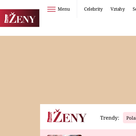
Menu
Celebrity
Vztahy
S
Seriály
Životní styl
ZOO
DIETY A HUBNUTÍ
PROSTŘENO!
CESTOVÁNÍ A
DOVOLENÁ
DUCH
ZDRAVÍ
Trendy:
Pola
Horoskopy
Video
ASTROČLÁNKY
SERIÁLY