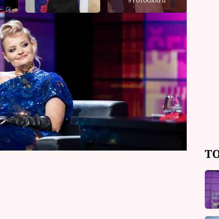
9 FOTOGRAFIÍ
tíhá naplno věnovat jak své malé
ejí život mnohem klidnější než dřív,
 nechybí. V oblíbené talkshow nyní
promluvila o rodičovství, komunitním
ůsobuje podobnost se sestrou Lenkou.
TO