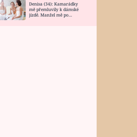
Denisa (34): Kamarádky
mě přemluvily k dámské
jízdě. Manžel mě po
návratu zaskočil