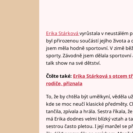
Erika Stárková
vyrůstala v neustálém po
byl přirozenou součástí jejího života a 
jsem měla hodně sportovní. V zimě běž
sporty. Závodně jsem dělala sportovní
talk show na své dětství.
Čtěte také:
Erika Stárková s otcem tř
rodiče, přiznala
To, že by chtěla být umělkyní, věděla už
kde se moc neučí klasické předměty. C
tančila, zpívala a hrála. Sestra říkala, 
má Erika dodnes velmi blízký vztah a t
sestrou často pletou. I její manžel se 