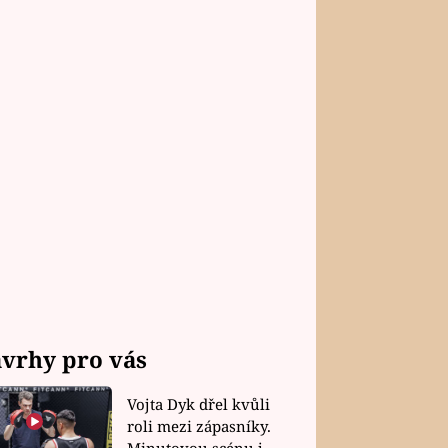
vrhy pro vás
Vojta Dyk dřel kvůli
roli mezi zápasníky.
Minutovou scénu jel