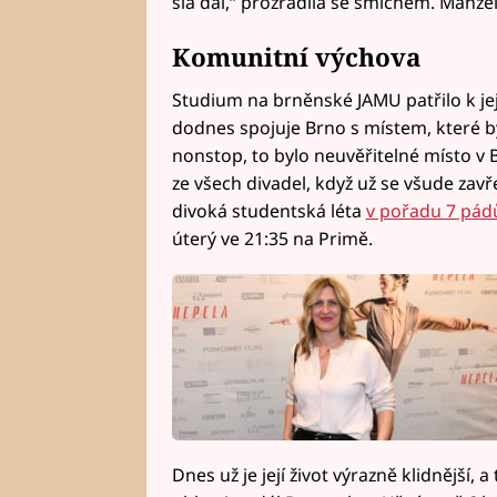
šla dál,“ prozradila se smíchem. Manžel
Komunitní výchova
Studium na brněnské JAMU patřilo k je
dodnes spojuje Brno s místem, které b
nonstop, to bylo neuvěřitelné místo v B
ze všech divadel, když už se všude zavř
divoká studentská léta
v pořadu 7 pád
úterý ve 21:35 na Primě.
Dnes už je její život výrazně klidnější, a