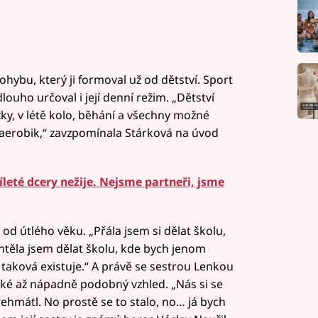
hybu, který ji formoval už od dětství. Sport
dlouho určoval i její denní režim. „Dětství
ky, v létě kolo, běhání a všechny možné
 aerobik,“ zavzpomínala Stárková na úvod
íleté dcery nežije. Nejsme partneři, jsme
 od útlého věku. „Přála jsem si dělat školu,
htěla jsem dělat školu, kde bych jenom
že taková existuje.“ A právě se sestrou Lenkou
aké až nápadně podobný vzhled. „Nás si se
přehmátl. No prostě se to stalo, no… já bych