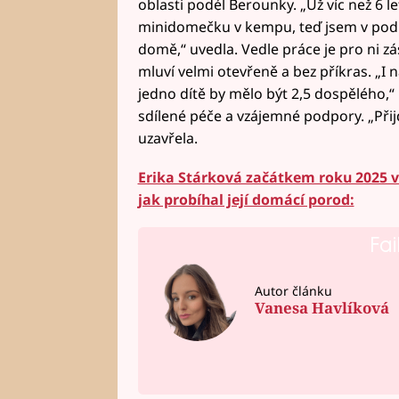
oblasti podél Berounky. „Už víc než 6 l
minidomečku v kempu, teď jsem v po
domě,“ uvedla. Vedle práce je pro ni zá
mluví velmi otevřeně a bez příkras. „I n
jedno dítě by mělo být 2,5 dospělého,“ p
sdílené péče a vzájemné podpory. „Při
uzavřela.
Erika Stárková začátkem roku 2025 v
jak probíhal její domácí porod:
Fai
Autor článku
Vanesa Havlíková