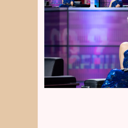
Herečka Erika Stárková (41) se s
dcerce, tak kariéře. Přestože je j
energie a otevřenost jí rozhodně
zavzpomínala na divoká studia, 
životě i o přehmatech, které zp