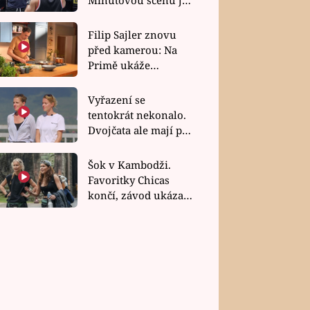
bez dubla
Filip Sajler znovu
před kamerou: Na
Primě ukáže
poctivou kuchyni i
rychlé recepty
Vyřazení se
tentokrát nekonalo.
Dvojčata ale mají po
uzavření třetí etapy
závodu nůž na krku
Šok v Kambodži.
Favoritky Chicas
končí, závod ukázal
svou nejtvrdší tvář