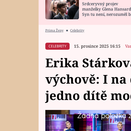
Srdceryvný projev
SNÁŘ
CELEBRITY
manželky Glena Hansard
Syn tu není, nerozuměl b
HOROSKOP NA
VAŘENÍ
tomu, vysvětlila
ROK 2023
Prima Ženy
■
Celebrity
15. prosince 2025 16:15
Va
CELEBRITY
Erika Stárkov
výchově: I na 
jedno dítě mo
Žádná položka z 