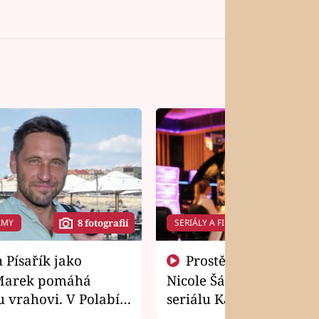
LMY
SERIÁLY A FILMY
8 fotografií
14 f
Prostě si o to řekla! Takhle
Marek pomáhá
Nicole Šáchová získala r
 vrahovi. V Polabí
seriálu Kamarádi
osti