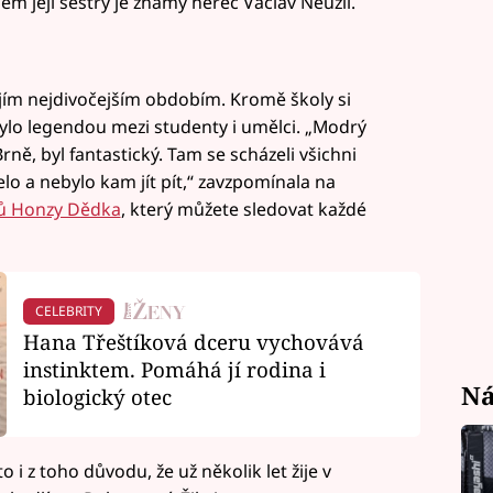
em její sestry je známý herec Václav Neužil.
jím nejdivočejším obdobím. Kromě školy si
ylo legendou mezi studenty i umělci. „Modrý
rně, byl fantastický. Tam se scházeli všichni
elo a nebylo kam jít pít,“ zavzpomínala na
ů Honzy Dědka
, který můžete sledovat každé
CELEBRITY
Hana Třeštíková dceru vychovává
instinktem. Pomáhá jí rodina i
Ná
biologický otec
 to i z toho důvodu, že už několik let žije v