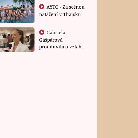
AYTO - Za scénou
natáčení v Thajsku
Gabriela
Gášpárová
promluvila o vztahu
a zakládání rodiny