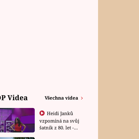
P Videa
Všechna videa
Heidi Janků
vzpomíná na svůj
šatník z 80. let -
Shopaholičky