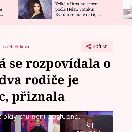
Velká věštba na srpen
NOVINKY
ZAHRADA
a:
podle Helen Stanku:
y
Býkům se bude dařit,
VIDEORECEPTY
DESIGN
Vodnáře čeká jízda
nesa Havlíková
SDÍLET
á se rozpovídala o
dva rodiče je
c, přiznala
playlistu není dostupná.