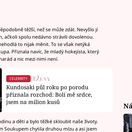
ěpodobně těžší, než se může zdát. Nevyšlo jí
 ačkoli spolu nedávno strávili dovolenou.
ehodlá to nijak měnit. To se však netýká
pa. Přiznala navíc, že mladý hokejista, který
marád a nic mezi nimi není.
CELEBRITY
Kundosaki půl roku po porodu
přiznala rozchod: Bolí mě srdce,
jsem na milion kusů
Ná
dinu a děti a bylo těžké skloubit naše životy.
rem Soukupem chytila druhou mízu a asi jsem