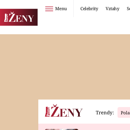
Menu
Celebrity
Vztahy
S
Seriály
Životní styl
ZOO
DIETY A HUBNUTÍ
PROSTŘENO!
CESTOVÁNÍ A
DOVOLENÁ
DUCH
ZDRAVÍ
Trendy:
Pola
Horoskopy
Video
ASTROČLÁNKY
SERIÁLY