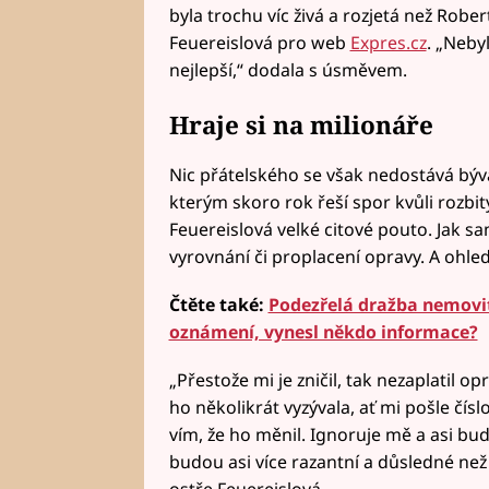
byla trochu víc živá a rozjetá než Robert
Feuereislová pro web
Expres.cz
. „Neby
nejlepší,“ dodala s úsměvem.
Hraje si na milionáře
Nic přátelského se však nedostává býv
kterým skoro rok řeší spor kvůli rozb
Feuereislová velké citové pouto. Jak sa
vyrovnání či proplacení opravy. A ohle
Čtěte také:
Podezřelá dražba nemovit
oznámení, vynesl někdo informace?
„Přestože mi je zničil, tak nezaplatil 
ho několikrát vyzývala, ať mi pošle čís
vím, že ho měnil. Ignoruje mě a asi bu
budou asi více razantní a důsledné než
ostře Feuereislová.