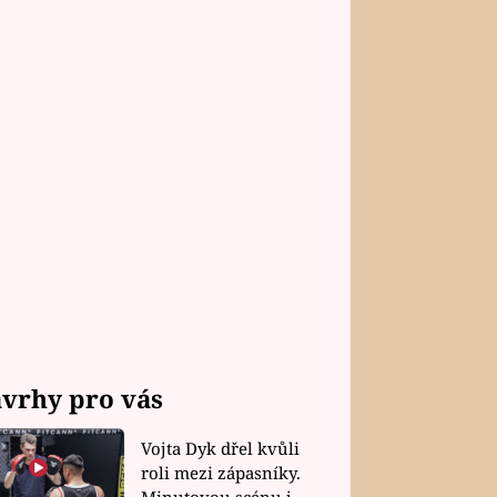
vrhy pro vás
Vojta Dyk dřel kvůli
roli mezi zápasníky.
Minutovou scénu jel