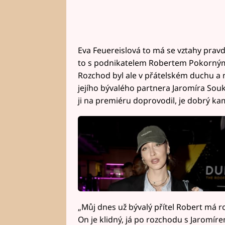
Eva Feuereislová to má se vztahy pravd
to s podnikatelem Robertem Pokorným,
Rozchod byl ale v přátelském duchu a n
jejího bývalého partnera Jaromíra Souku
ji na premiéru doprovodil, je dobrý ka
„Můj dnes už bývalý přítel Robert má ro
On je klidný, já po rozchodu s Jaromí