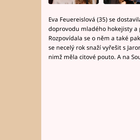
Eva Feuereislová (35) se dostavi
doprovodu mladého hokejisty a p
Rozpovídala se o něm a také pak 
se necelý rok snaží vyřešit s Ja
nimž měla citové pouto. A na So