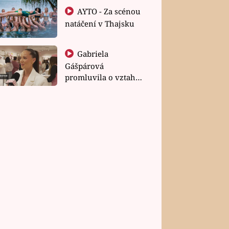
AYTO - Za scénou
natáčení v Thajsku
Gabriela
Gášpárová
promluvila o vztahu
a zakládání rodiny