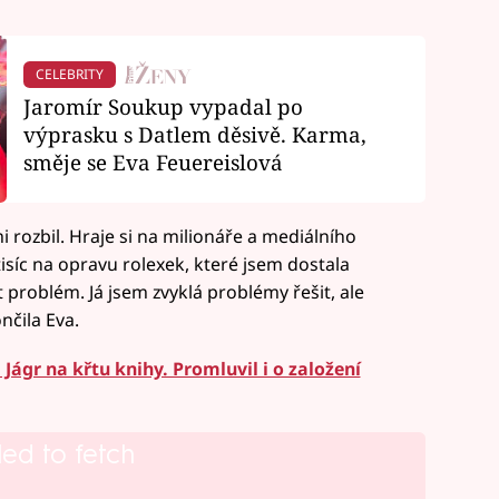
CELEBRITY
Jaromír Soukup vypadal po
výprasku s Datlem děsivě. Karma,
směje se Eva Feuereislová
 rozbil. Hraje si na milionáře a mediálního
isíc na opravu rolexek, které jsem dostala
 problém. Já jsem zvyklá problémy řešit, ale
čila Eva.
Jágr na křtu knihy. Promluvil i o založení
led to fetch