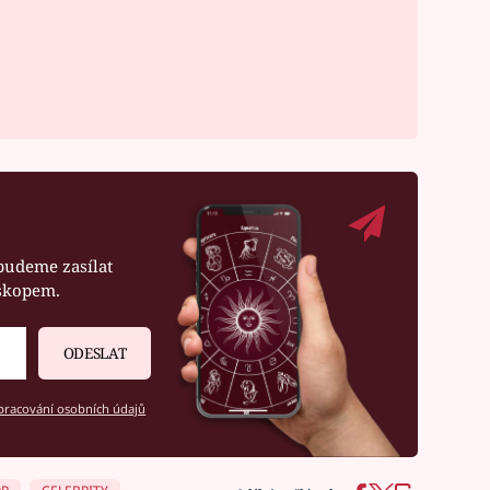
budeme zasílat
oskopem.
ODESLAT
racování osobních údajů