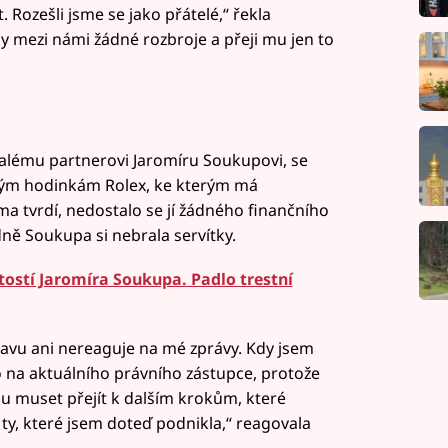
. Rozešli jsme se jako přátelé,“ řekla
ly mezi námi žádné rozbroje a přeji mu jen to
alému partnerovi Jaromíru Soukupovi, se
itým hodinkám Rolex, ke kterým má
ma tvrdí, nedostalo se jí žádného finančního
dně Soukupa si nebrala servítky.
ostí Jaromíra Soukupa. Padlo trestní
opravu ani nereaguje na mé zprávy. Kdy jsem
lo na aktuálního právního zástupce, protože
du muset přejít k dalším krokům, které
 ty, které jsem doteď podnikla,“ reagovala