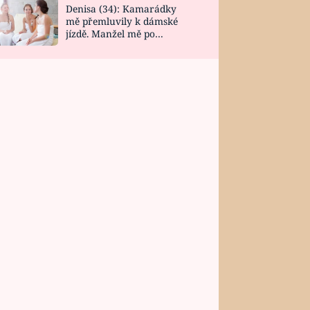
Denisa (34): Kamarádky
mě přemluvily k dámské
jízdě. Manžel mě po
návratu zaskočil