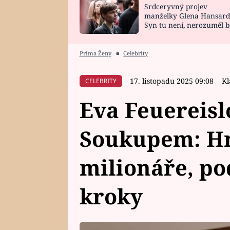
Srdceryvný projev
SNÁŘ
CELEBRITY
manželky Glena Hansard
Syn tu není, nerozuměl b
HOROSKOP NA
VAŘENÍ
tomu, vysvětlila
ROK 2023
Prima Ženy
■
Celebrity
17. listopadu 2025 09:08
Kl
CELEBRITY
Eva Feuereislo
Soukupem: Hr
milionáře, po
kroky