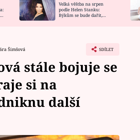
Velká věštba na srpen
NOVINKY
ZAHRADA
a:
podle Helen Stanku:
y
Býkům se bude dařit,
VIDEORECEPTY
DESIGN
Vodnáře čeká jízda
ára Šimšová
SDÍLET
vá stále bojuje se
aje si na
dniknu další