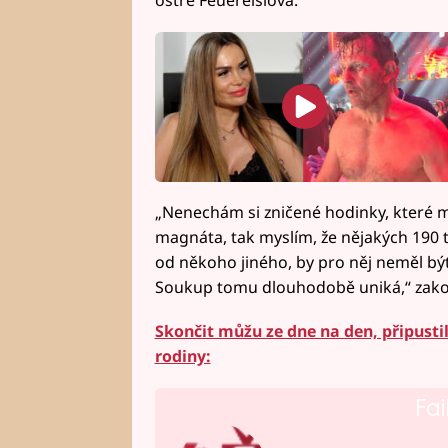
„Nenechám si zničené hodinky, které mi
magnáta, tak myslím, že nějakých 190 t
od někoho jiného, by pro něj neměl být
Soukup tomu dlouhodobě uniká,“ zakon
Skončit můžu ze dne na den, připustil 
rodiny:
Fai