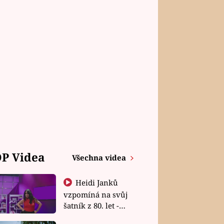
P Videa
Všechna videa
Heidi Janků
vzpomíná na svůj
šatník z 80. let -
Shopaholičky