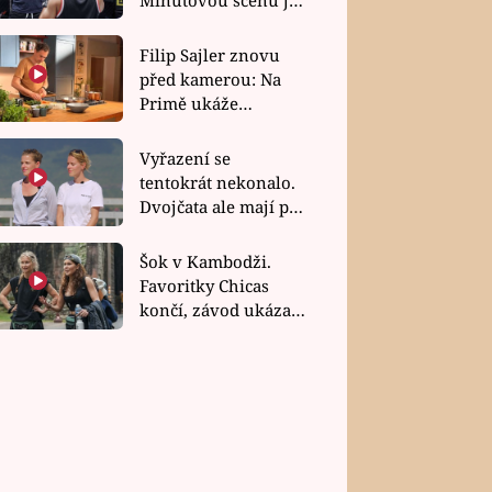
bez dubla
Filip Sajler znovu
před kamerou: Na
Primě ukáže
poctivou kuchyni i
rychlé recepty
Vyřazení se
tentokrát nekonalo.
Dvojčata ale mají po
uzavření třetí etapy
závodu nůž na krku
Šok v Kambodži.
Favoritky Chicas
končí, závod ukázal
svou nejtvrdší tvář