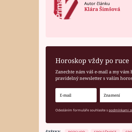
Autor článku
Klára Šimšová
Horoskop vždy po ruce
Zanechte nám váš e-mail a my vám 
pravidelný newsletter s vaším hor
Odesláním formuláře souhlasíte s
podmínkami zp
ŠTÍTKY