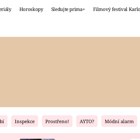
eriály
Horoskopy
Sledujte prima+
Filmový festival Karl
Celebrity
Recept
MÓDA A KRÁSA
HLAVNÍ JÍ
VZTAHY A SEX
SLADKÉ
PRIMA MAMINKA
ZDRAVÉ
bí
Inspekce
Prostřeno!
AYTO?
Módní alarm
Fresh
Living
RECEPTY
BYDLENÍ