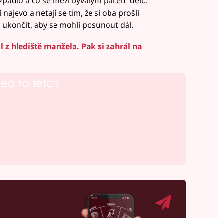
zpadlo a co se mezi bývalým párem dělo.
 najevo a netají se tím, že si oba prošli
to ukončit, aby se mohli posunout dál.
l z hlediště manžela. Pak si zahrál na
led to fetch