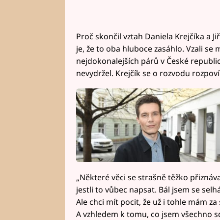
Proč skončil vztah Daniela Krejčíka a J
je, že to oba hluboce zasáhlo. Vzali se 
nejdokonalejších párů v České republic
nevydržel. Krejčík se o rozvodu rozpovíd
„Některé věci se strašně těžko přiznáva
jestli to vůbec napsat. Bál jsem se selhá
Ale chci mít pocit, že už i tohle mám 
A vzhledem k tomu, co jsem všechno sdí