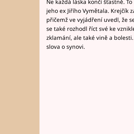
Ne každá láska končí šťastně. To 
jeho ex Jiřího Vymětala. Krejčík
přičemž ve vyjádření uvedl, že s
se také rozhodl říct své ke vznikl
zklamání, ale také vině a bolest
slova o synovi.