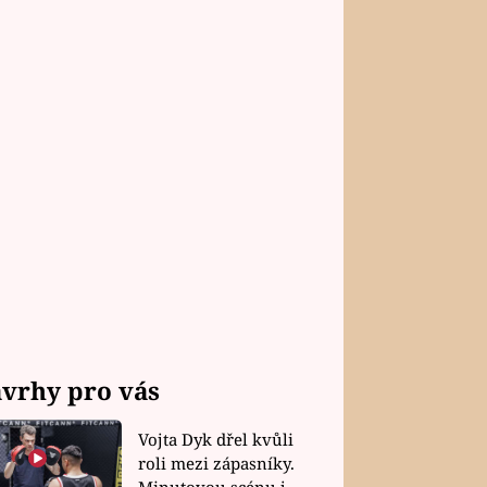
vrhy pro vás
Vojta Dyk dřel kvůli
roli mezi zápasníky.
Minutovou scénu jel