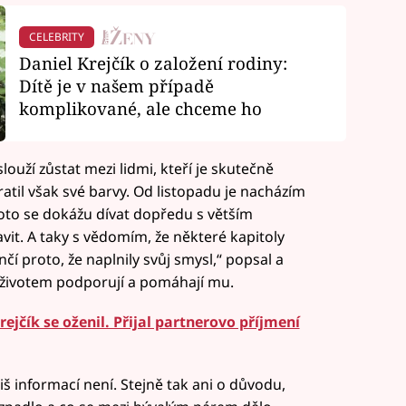
CELEBRITY
Daniel Krejčík o založení rodiny:
Dítě je v našem případě
komplikované, ale chceme ho
ouží zůstat mezi lidmi, kteří je skutečně
tratil však své barvy. Od listopadu je nacházím
roto se dokážu dívat dopředu s větším
vit. A taky s vědomím, že některé kapitoly
čí proto, že naplnily svůj smysl,“ popsal a
 životem podporují a pomáhají mu.
ejčík se oženil. Přijal partnerovo příjmení
iš informací není. Stejně tak ani o důvodu,