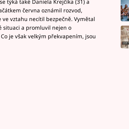
se týká také Daniela Krejčíka (31) a
 začátkem června oznámil rozvod,
e ve vztahu necítil bezpečně. Vymětal
é situaci a promluvil nejen o
i. Co je však velkým překvapením, jsou