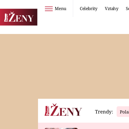
Menu
Celebrity
Vztahy
S
Seriály
Životní styl
ZOO
DIETY A HUBNUTÍ
PROSTŘENO!
CESTOVÁNÍ A
DOVOLENÁ
DUCH
ZDRAVÍ
Trendy:
Pola
Horoskopy
Video
ASTROČLÁNKY
SERIÁLY