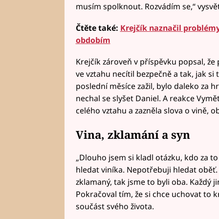
musím spolknout. Rozvádím se,“ vysvět
Čtěte také:
Krejčík naznačil problém
obdobím
Krejčík zároveň v příspěvku popsal, že
ve vztahu necítil bezpečně a tak, jak si
poslední měsíce zažil, bylo daleko za hr
nechal se slyšet Daniel. A reakce Vyměta
celého vztahu a zazněla slova o vině, ob
Vina, zklamání a syn
„Dlouho jsem si kladl otázku, kdo za to
hledat viníka. Nepotřebuji hledat oběť
zklamaný, tak jsme to byli oba. Každý jin
Pokračoval tím, že si chce uchovat to k
součást svého života.