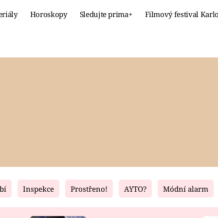
eriály
Horoskopy
Sledujte prima+
Filmový festival Karl
Celebrity
Recept
MÓDA A KRÁSA
HLAVNÍ JÍ
VZTAHY A SEX
SLADKÉ
PRIMA MAMINKA
ZDRAVÉ
bí
Inspekce
Prostřeno!
AYTO?
Módní alarm
Fresh
Living
RECEPTY
BYDLENÍ