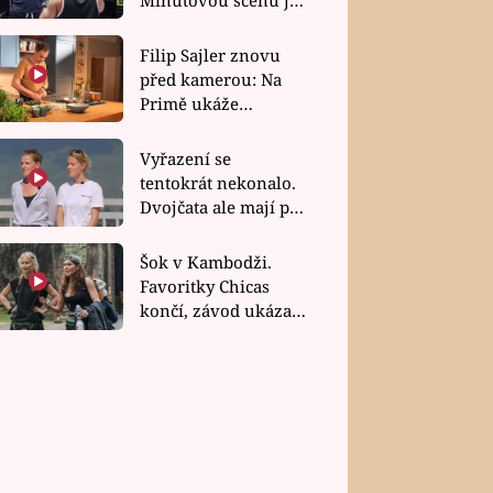
bez dubla
Filip Sajler znovu
před kamerou: Na
Primě ukáže
poctivou kuchyni i
rychlé recepty
Vyřazení se
tentokrát nekonalo.
Dvojčata ale mají po
uzavření třetí etapy
závodu nůž na krku
Šok v Kambodži.
Favoritky Chicas
končí, závod ukázal
svou nejtvrdší tvář