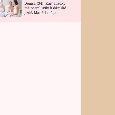
Denisa (34): Kamarádky
mě přemluvily k dámské
jízdě. Manžel mě po
návratu zaskočil