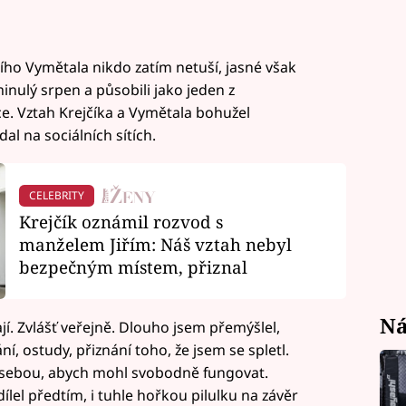
iřího Vymětala nikdo zatím netuší, jasné však
minulý srpen a působili jako jeden z
e. Vztah Krejčíka a Vymětala bohužel
al na sociálních sítích.
CELEBRITY
Krejčík oznámil rozvod s
manželem Jiřím: Náš vztah nebyl
bezpečným místem, přiznal
Ná
jí. Zvlášť veřejně. Dlouho jsem přemýšlel,
ní, ostudy, přiznání toho, že jsem se spletl.
za sebou, abych mohl svobodně fungovat.
lel předtím, i tuhle hořkou pilulku na závěr