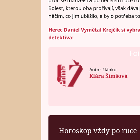
proč se manželství po necelém roce ro
Bolest, kterou oba prožívají, však dávají
něčím, co jim ublížilo, a bylo potřeba 
Herec Daniel Vymětal Krejčík si vybra
detektiva:
Fai
Autor článku
Klára Šimšová
Horoskop vždy po ruce