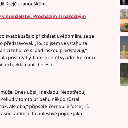
lil Krejčík fanouškům.
y v manželství. Procházím si náročným
 po svatbě začalo přicházet uvědomění, že se
 to představoval. „To, co jsem ve vztahu za
anicí toho, co si pod láskou představuji,“
la přišla záhy. I on se chtěl vyjádřit ke konci
ětech, zklamání i bolesti.
 může. Dnes už si ji nekladu. Nepotřebuji
. Pokud v tomto příběhu někdo zůstal
ak. Ale oba,“ připsal k černobílé fotce Jiří.
rásné, zatímco to bolestivé přijme jako