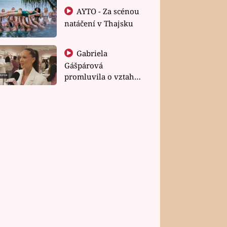
AYTO - Za scénou
natáčení v Thajsku
Gabriela
Gášpárová
promluvila o vztahu
a zakládání rodiny