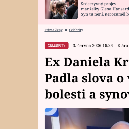
Srdceryvný projev
SNÁŘ
CELEBRITY
manželky Glena Hansard
Syn tu není, nerozuměl b
HOROSKOP NA
VAŘENÍ
tomu, vysvětlila
ROK 2023
Prima Ženy
■
Celebrity
3. června 2026 16:25
Klára
CELEBRITY
Ex Daniela Kr
Padla slova o
bolesti a syno