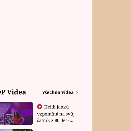
P Videa
Všechna videa
Heidi Janků
vzpomíná na svůj
šatník z 80. let -
Shopaholičky