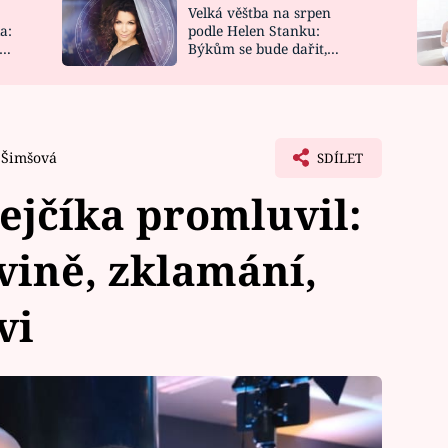
Velká věštba na srpen
NOVINKY
ZAHRADA
a:
podle Helen Stanku:
y
Býkům se bude dařit,
VIDEORECEPTY
DESIGN
Vodnáře čeká jízda
 Šimšová
SDÍLET
ejčíka promluvil:
 vině, zklamání,
vi