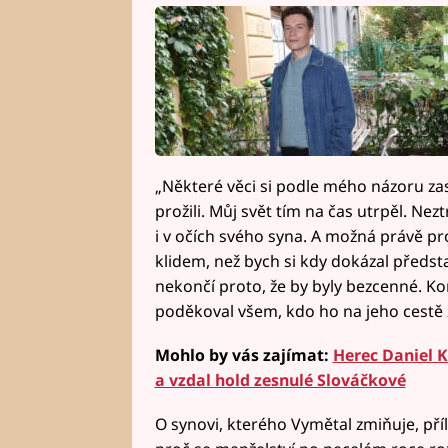
„Některé věci si podle mého názoru zasl
prožili. Můj svět tím na čas utrpěl. Nez
i v očích svého syna. A možná právě p
klidem, než bych si kdy dokázal předsta
nekončí proto, že by byly bezcenné. Kon
poděkoval všem, kdo ho na jeho cestě
Mohlo by vás zajímat:
Herec Daniel Kr
a vzdal hold zesnulé Slováčkové
O synovi, kterého Vymětal zmiňuje, příl