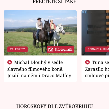
PŘEČTĚTE SI TAKÉ
CELEBRITY
SERIÁLY A FIL
8 fotografií
Michal Dlouhý v sedle
Tuna se chtěl vrátit domů.
slavného filmového koně.
Zarazilo ho
Jezdil na něm i Draco Malfoy
smlouvě př
zemřít
HOROSKOPY DLE ZVĚROKRUHU