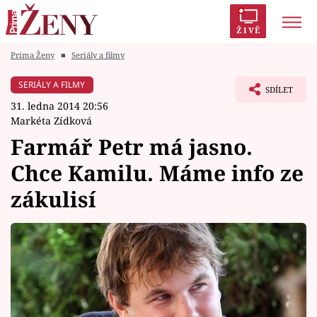
ŽIVĚ
Prima Ženy
■
Seriály a filmy
Trendy:
Polabí
Inspekce
Prostřeno!
AYTO?
SERIÁLY A FILMY
SDÍLET
Módní alarm
Zrádci
Proměny
31. ledna 2014 20:56
Markéta Zídková
Farmář Petr má jasno.
Chce Kamilu. Máme info ze
Témata
zákulisí
Celebrity
Vztahy
Seriály