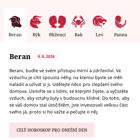
Beran
Býk
Blíženci
Rak
Lev
Panna
V
Beran
9. 8. 2026
Berani, buďte ve svém přístupu mírní a zdrženliví. Ve
vzduchu je cítit spousta něhy, na kterou byste se měli
naladit a užívat si ji. Udělejte něco pro zlepšení svého
domova. Usmiřte se s lidmi, se kterými žijete, a vyčistěte
vzduch, aby vztahy byly v budoucnu klidné. Do toho, aby
se váš domov stal útočištěm, jste investovali velkou část
svého já, proto si ho važte a pečujte o něj.
CELÝ HOROSKOP PRO DNEŠNÍ DEN