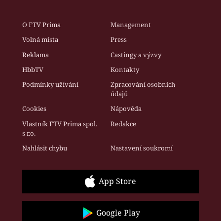
O FTV Prima
Management
Volná místa
Press
Reklama
Castingy a výzvy
HbbTV
Kontakty
Podmínky užívání
Zpracování osobních
údajů
Cookies
Nápověda
Vlastník FTV Prima spol.
Redakce
s r.o.
Nahlásit chybu
Nastavení soukromí
App Store
Google Play