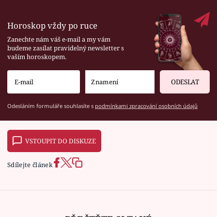
Horoskop vždy po ruce
Zanechte nám váš e-mail a my vám
budeme zasílat pravidelný newsletter s
vaším horoskopem.
ODESLAT
Odesláním formuláře souhlasíte s
podmínkami zpracování osobních údajů
VSTOUPIT DO DISKUZE
Sdílejte článek