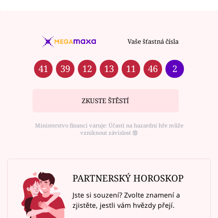
Vaše šťastná čísla
41
39
12
13
11
46
2
ZKUSTE ŠTĚSTÍ
Ministerstvo financí varuje: Účastí na hazardní hře může
vzniknout závislost ⑱
PARTNERSKÝ HOROSKOP
Jste si souzení? Zvolte znamení a
zjistěte, jestli vám hvězdy přejí.