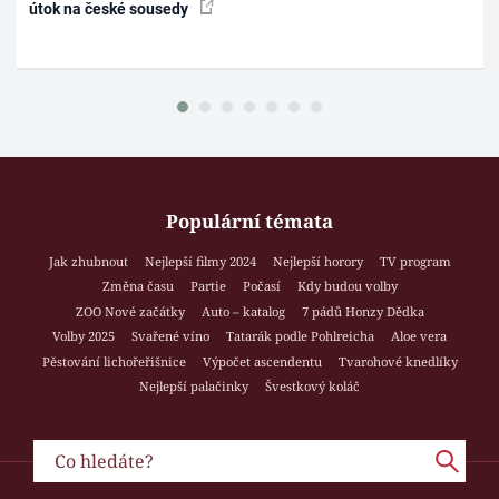
útok na české sousedy
Populární témata
Jak zhubnout
Nejlepší filmy 2024
Nejlepší horory
TV program
Změna času
Partie
Počasí
Kdy budou volby
ZOO Nové začátky
Auto – katalog
7 pádů Honzy Dědka
Volby 2025
Svařené víno
Tatarák podle Pohlreicha
Aloe vera
Pěstování lichořeřišnice
Výpočet ascendentu
Tvarohové knedlíky
Nejlepší palačinky
Švestkový koláč