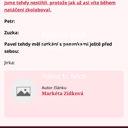
jsme tehdy nestihli, protože jak už asi víte během
natáčení zkolaboval.
Petr:
Zuzka:
Failed to fetch
Pavel tehdy měl setkání s panenkami ještě před
Failed to fetch
sebou:
Jirka:
Failed to fetch
Autor článku
Markéta Zídková