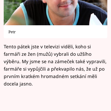
Horoskopy
Sledujte prima+
Filmový festival Karlovy Vary
Petr
Pořady
Tento pátek jste v televizi viděli, koho si
Mámy sobě
farmáři ze žen (mužů) vybrali do užšího
výběru. My jsme se na zámeček také vypravili,
Přihlášení
farmáře si vypůjčili a překvapilo nás, že už po
prvním kratkém hromadném setkání měli
docela jasno.
Sledujte nás