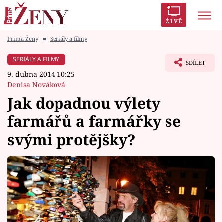
ŽIVĚ
Prima Ženy
■
Seriály a filmy
Trendy:
Polabí
Inspekce
Prostřeno!
AYTO?
SERIÁLY A FILMY
SDÍLET
Módní alarm
Zrádci
Proměny
9. dubna 2014 10:25
Denisa Nováková
Jak dopadnou výlety
farmářů a farmářky se
Témata
svými protějšky?
Celebrity
Vztahy
Seriály