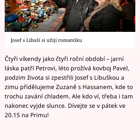
Horoskopy
Sledujte prima+
Filmový festival Karlovy Vary
Josef s Libuší si užijí romantiku
Pořady
Čtyři víkendy jako čtyři roční období – jarní
Mámy sobě
láska patří Petrovi, léto prožívá kovboj Pavel,
podzim života si zpestřili Josef s Libuškou a
Přihlášení
zimu přidělujeme Zuzaně s Hassanem, kde to
trochu zavání chladem. Ale kdo ví, třeba i tam
nakonec vyjde slunce. Dívejte se v pátek ve
Sledujte nás
20.15 na Primu!