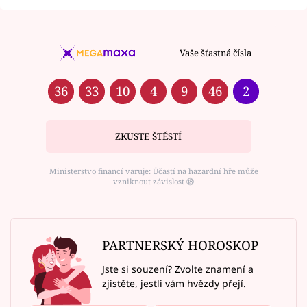
Vaše šťastná čísla
36
33
10
4
9
46
2
ZKUSTE ŠTĚSTÍ
Ministerstvo financí varuje: Účastí na hazardní hře může
vzniknout závislost ⑱
PARTNERSKÝ HOROSKOP
Jste si souzení? Zvolte znamení a
zjistěte, jestli vám hvězdy přejí.