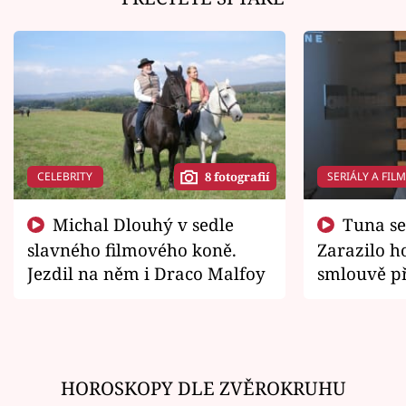
CELEBRITY
SERIÁLY A FIL
8 fotografií
Michal Dlouhý v sedle
Tuna se chtěl vrátit domů.
slavného filmového koně.
Zarazilo ho
Jezdil na něm i Draco Malfoy
smlouvě př
zemřít
HOROSKOPY DLE ZVĚROKRUHU