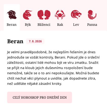
Beran
Býk
Blíženci
Rak
Lev
Panna
V
Beran
7. 8. 2026
Je velmi pravděpodobné, že nejlepším řešením je dnes
jednoduše se vzdát kontroly, Berani. Pokud jde o srdeční
záležitosti, ostatní lidé mohou být ve víru zmatku. Snažit
se přijít na kloub jejich duševnímu rozpoložení bude
nemožné, takže se o to ani nepokoušejte. Možná budete
chtít nechat věci plynout a uvidíte, jak dopadnete zítra,
než uděláte nějaké zásadní kroky.
CELÝ HOROSKOP PRO DNEŠNÍ DEN