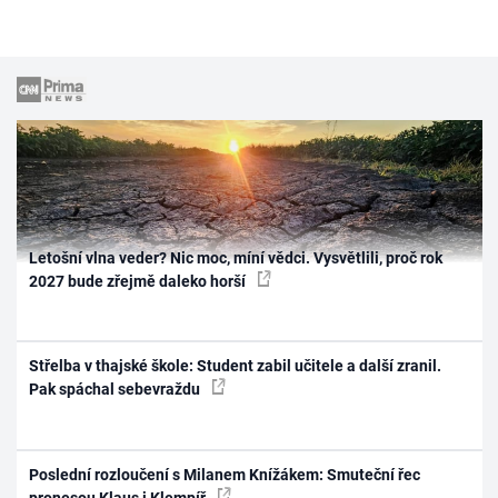
Letošní vlna veder? Nic moc, míní vědci. Vysvětlili, proč rok
2027 bude zřejmě daleko horší
Střelba v thajské škole: Student zabil učitele a další zranil.
Pak spáchal sebevraždu
Poslední rozloučení s Milanem Knížákem: Smuteční řec
pronesou Klaus i Klempíř