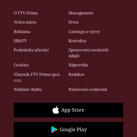
O FTV Prima
Management
Volná místa
Press
Reklama
Castingy a výzvy
HbbTV
Kontakty
Podmínky užívání
Zpracování osobních
údajů
Cookies
Nápověda
Vlastník FTV Prima spol.
Redakce
s r.o.
Nahlásit chybu
Nastavení soukromí
App Store
Google Play