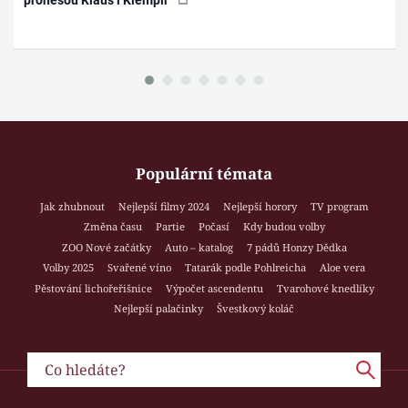
Populární témata
Jak zhubnout
Nejlepší filmy 2024
Nejlepší horory
TV program
Změna času
Partie
Počasí
Kdy budou volby
ZOO Nové začátky
Auto – katalog
7 pádů Honzy Dědka
Volby 2025
Svařené víno
Tatarák podle Pohlreicha
Aloe vera
Pěstování lichořeřišnice
Výpočet ascendentu
Tvarohové knedlíky
Nejlepší palačinky
Švestkový koláč