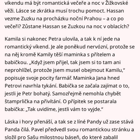
víkendu má být romantická večeře a noc v Žižkovské
věži. Lásce se zkrátka musí trochu pomoct. Hassan
vezme Zuzku na procházku noční Prahou – a co po
večeři? Zůstane Hassan se Zuzkou na noc v oblacích?
Kamila si nakonec Petra ulovila, a tak k ní jede na
romantický víkend. Je ale poněkud nervózní, protože se
na něj kromě Kamily těší maminka s přítelem a
babičkou. „Když jsem přijel, tak jsem si to tam ani
neprohlížel, protože jsem musel obejmout Kamilu,“
popisuje svoje pocity farmář. Maminka Jana hned
Petrovi navrhla tykání. Babička se začala zajímat o to,
jestli je Petr bohatý. Samozřejmě nemohla chybět
štamprlička na přivítání. O přípitek se postarala
babička: „Tak uvidíme, jestli vám to vyjde.“
Láska i hory přenáší, a tak se z líné Pandy už zase stává
Panda čilá. Pavel předvedl svou romantickou stránku a
složil pro Sašu milostnou báseň, do které zabalil