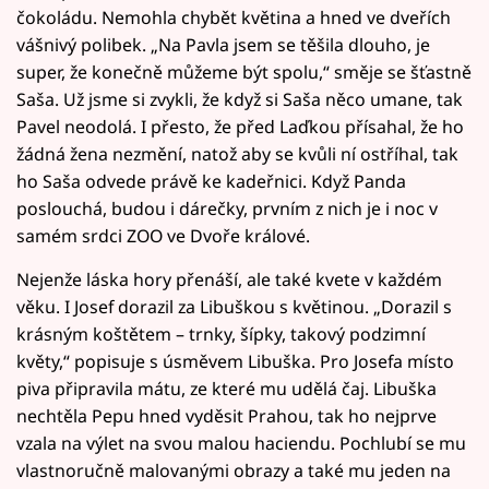
čokoládu. Nemohla chybět květina a hned ve dveřích
vášnivý polibek. „Na Pavla jsem se těšila dlouho, je
super, že konečně můžeme být spolu,“ směje se šťastně
Saša. Už jsme si zvykli, že když si Saša něco umane, tak
Pavel neodolá. I přesto, že před Laďkou přísahal, že ho
žádná žena nezmění, natož aby se kvůli ní ostříhal, tak
ho Saša odvede právě ke kadeřnici. Když Panda
poslouchá, budou i dárečky, prvním z nich je i noc v
samém srdci ZOO ve Dvoře králové.
Nejenže láska hory přenáší, ale také kvete v každém
věku. I Josef dorazil za Libuškou s květinou. „Dorazil s
krásným koštětem – trnky, šípky, takový podzimní
květy,“ popisuje s úsměvem Libuška. Pro Josefa místo
piva připravila mátu, ze které mu udělá čaj. Libuška
nechtěla Pepu hned vyděsit Prahou, tak ho nejprve
vzala na výlet na svou malou haciendu. Pochlubí se mu
vlastnoručně malovanými obrazy a také mu jeden na