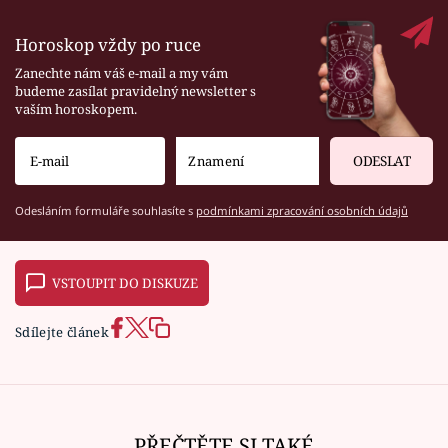
Horoskop vždy po ruce
Zanechte nám váš e-mail a my vám
budeme zasílat pravidelný newsletter s
vaším horoskopem.
ODESLAT
Odesláním formuláře souhlasíte s
podmínkami zpracování osobních údajů
VSTOUPIT DO DISKUZE
Sdílejte článek
PŘEČTĚTE SI TAKÉ