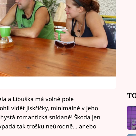
TO
jela a Libuška má volné pole
hli vidět jiskřičky, minimálně v jeho
 chystá romantická snídaně! Škoda jen
vypadá tak trošku neúrodně… anebo