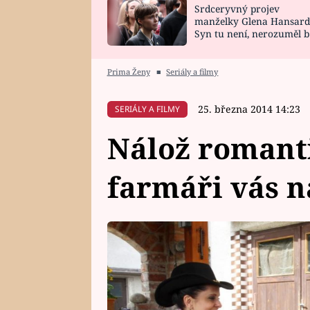
Srdceryvný projev
SNÁŘ
CELEBRITY
manželky Glena Hansard
Syn tu není, nerozuměl b
HOROSKOP NA
VAŘENÍ
tomu, vysvětlila
ROK 2023
Prima Ženy
■
Seriály a filmy
25. března 2014 14:23
SERIÁLY A FILMY
Nálož romant
farmáři vás 