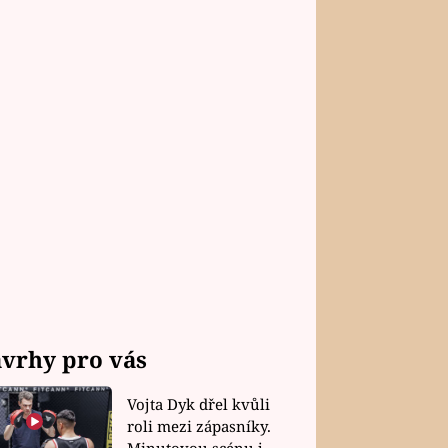
vrhy pro vás
Vojta Dyk dřel kvůli
roli mezi zápasníky.
Minutovou scénu jel