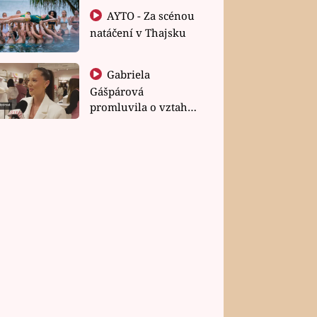
AYTO - Za scénou
natáčení v Thajsku
Gabriela
Gášpárová
promluvila o vztahu
a zakládání rodiny