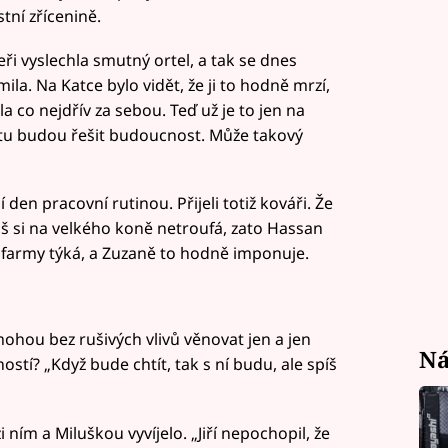
tní zřícenině.
eři vyslechla smutný ortel, a tak se dnes
a. Na Katce bylo vidět, že ji to hodně mrzí,
la co nejdřív za sebou. Teď už je to jen na
bytu budou řešit budoucnost. Může takový
den pracovní rutinou. Přijeli totiž kováři. Že
 si na velkého koně netroufá, zato Hassan
e farmy týká, a Zuzaně to hodně imponuje.
 mohou bez rušivých vlivů věnovat jen a jen
Ná
ností? „Když bude chtít, tak s ní budu, ale spíš
i ním a Miluškou vyvíjelo. „Jiří nepochopil, že