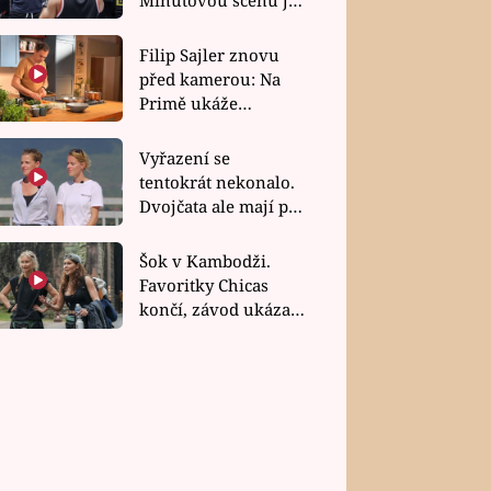
bez dubla
Filip Sajler znovu
před kamerou: Na
Primě ukáže
poctivou kuchyni i
rychlé recepty
Vyřazení se
tentokrát nekonalo.
Dvojčata ale mají po
uzavření třetí etapy
závodu nůž na krku
Šok v Kambodži.
Favoritky Chicas
končí, závod ukázal
svou nejtvrdší tvář