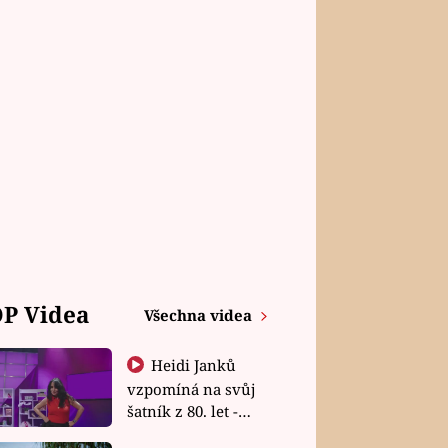
P Videa
Všechna videa
Heidi Janků
vzpomíná na svůj
šatník z 80. let -
Shopaholičky