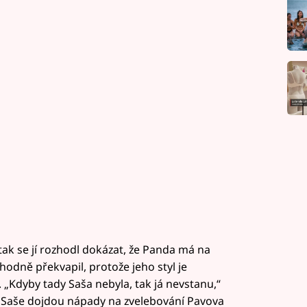
a tak se jí rozhodl dokázat, že Panda má na
u hodně překvapil, protože jeho styl je
 „Kdyby tady Saša nebyla, tak já nevstanu,“
ž Saše dojdou nápady na zvelebování Pavova