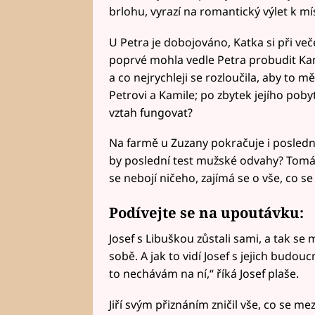
brlohu, vyrazí na romantický výlet k mís
U Petra je dobojováno, Katka si při več
poprvé mohla vedle Petra probudit Kamil
a co nejrychleji se rozloučila, aby to mě
Petrovi a Kamile; po zbytek jejího po
vztah fungovat?
Na farmě u Zuzany pokračuje i poslední 
by poslední test mužské odvahy? Tomáš
se nebojí ničeho, zajímá se o vše, co s
Podívejte se na upoutávku:
Josef s Libuškou zůstali sami, a tak se
sobě. A jak to vidí Josef s jejich budouc
to nechávám na ní,“ říká Josef plaše.
Jiří svým přiznáním zničil vše, co se mez