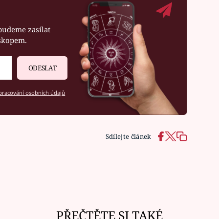
budeme zasílat
oskopem.
ODESLAT
racování osobních údajů
Sdílejte článek
PŘEČTĚTE SI TAKÉ