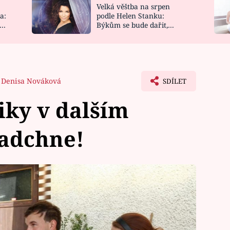
Velká věštba na srpen
NOVINKY
ZAHRADA
a:
podle Helen Stanku:
y
Býkům se bude dařit,
VIDEORECEPTY
DESIGN
Vodnáře čeká jízda
Denisa Nováková
SDÍLET
iky v dalším
nadchne!