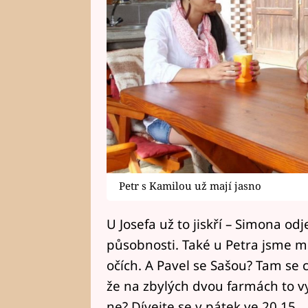
Petr s Kamilou už mají jasno
U Josefa už to jiskří – Simona od
působnosti. Také u Petra jsme mo
očích. A Pavel se Sašou? Tam se
že na zbylých dvou farmách to 
ne? Dívejte se v pátek ve 20.15.