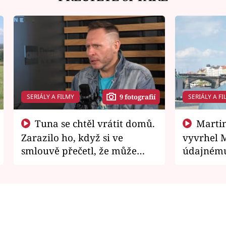
SERIÁLY A FILMY
SERIÁLY A FI
9 fotografií
Tuna se chtěl vrátit domů.
Martin Písařík jako
Zarazilo ho, když si ve
vyvrhel 
smlouvě přečetl, že může
údajnému
zemřít
je v nemil