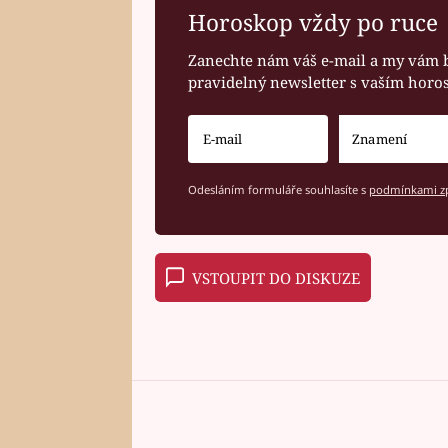
Horoskop vždy po ruce
Zanechte nám váš e-mail a my vám 
pravidelný newsletter s vaším hor
Odesláním formuláře souhlasíte s
podmínkami zp
VSTOUPIT DO DISKUZE