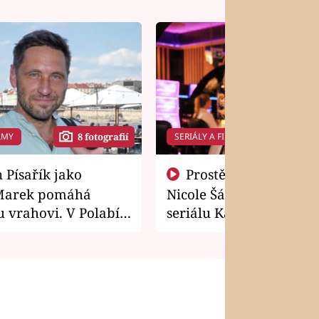
LMY
SERIÁLY A FILMY
8 fotografií
14 f
Prostě si o to řekla! Takhle
Marek pomáhá
Nicole Šáchová získala r
 vrahovi. V Polabí
seriálu Kamarádi
osti