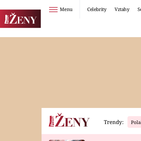
Menu
Celebrity
Vztahy
S
Seriály
Životní styl
ZOO
DIETY A HUBNUTÍ
PROSTŘENO!
CESTOVÁNÍ A
DOVOLENÁ
DUCH
ZDRAVÍ
Trendy:
Pola
Horoskopy
Video
ASTROČLÁNKY
SERIÁLY