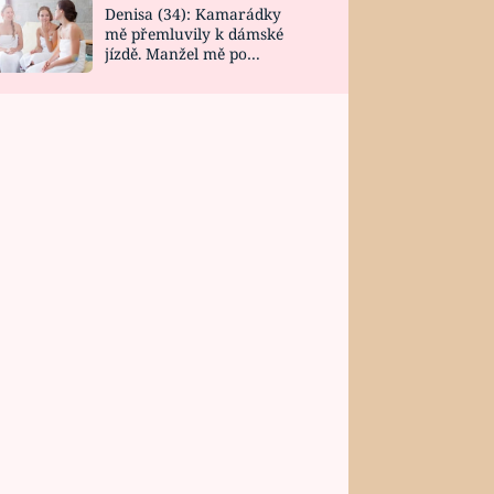
Denisa (34): Kamarádky
mě přemluvily k dámské
jízdě. Manžel mě po
návratu zaskočil