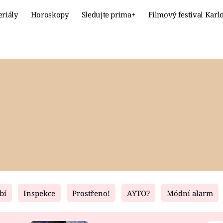
eriály
Horoskopy
Sledujte prima+
Filmový festival Karl
Celebrity
Recept
MÓDA A KRÁSA
HLAVNÍ JÍ
VZTAHY A SEX
SLADKÉ
PRIMA MAMINKA
ZDRAVÉ
bí
Inspekce
Prostřeno!
AYTO?
Módní alarm
Fresh
Living
RECEPTY
BYDLENÍ