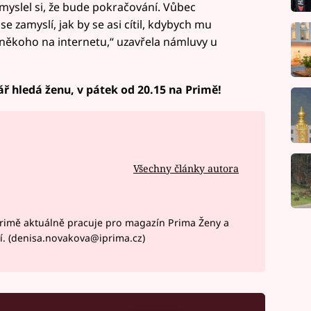
 myslel si, že bude pokračování. Vůbec
e zamyslí, jak by se asi cítil, kdybych mu
i někoho na internetu,“ uzavřela námluvy u
ř hledá ženu, v pátek od 20.15 na Primě!
Všechny články autora
rimě aktuálně pracuje pro magazín Prima Ženy a
í. (denisa.novakova@iprima.cz)