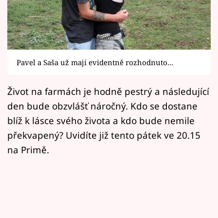
Horoskopy
Sledujte prima+
Filmový festival Karlovy Vary
Pavel a Saša už mají evidentně rozhodnuto...
Pořady
Život na farmách je hodně pestrý a následující
Mámy sobě
den bude obzvlášť náročný. Kdo se dostane
blíž k lásce svého života a kdo bude nemile
Přihlášení
překvapený? Uvidíte již tento pátek ve 20.15
na Primě.
Sledujte nás