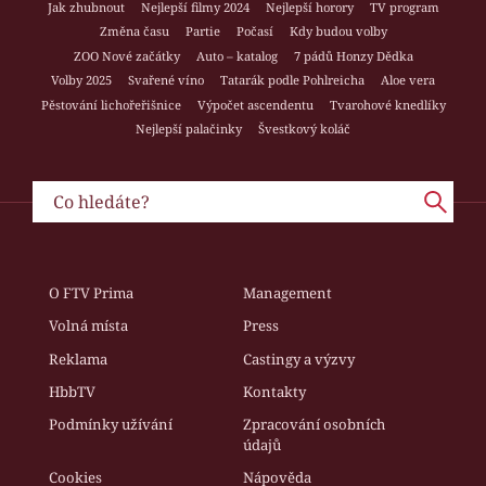
Jak zhubnout
Nejlepší filmy 2024
Nejlepší horory
TV program
Změna času
Partie
Počasí
Kdy budou volby
ZOO Nové začátky
Auto – katalog
7 pádů Honzy Dědka
Volby 2025
Svařené víno
Tatarák podle Pohlreicha
Aloe vera
Pěstování lichořeřišnice
Výpočet ascendentu
Tvarohové knedlíky
Nejlepší palačinky
Švestkový koláč
O FTV Prima
Management
Volná místa
Press
Reklama
Castingy a výzvy
HbbTV
Kontakty
Podmínky užívání
Zpracování osobních
údajů
Cookies
Nápověda