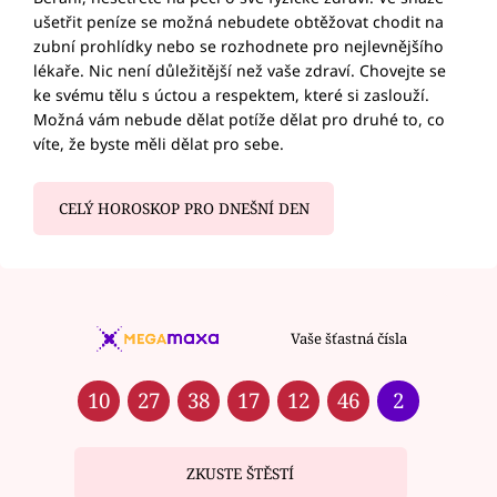
ušetřit peníze se možná nebudete obtěžovat chodit na
zubní prohlídky nebo se rozhodnete pro nejlevnějšího
lékaře. Nic není důležitější než vaše zdraví. Chovejte se
ke svému tělu s úctou a respektem, které si zaslouží.
Možná vám nebude dělat potíže dělat pro druhé to, co
víte, že byste měli dělat pro sebe.
CELÝ HOROSKOP PRO DNEŠNÍ DEN
Vaše šťastná čísla
10
27
38
17
12
46
2
ZKUSTE ŠTĚSTÍ