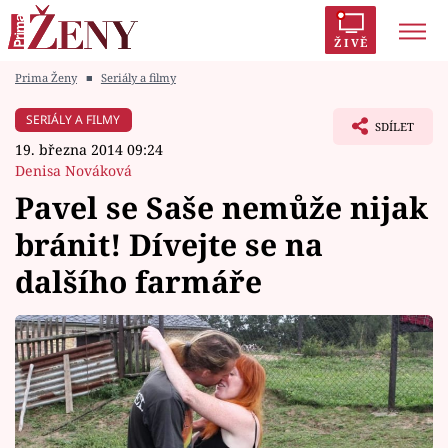
ŽIVĚ
Prima Ženy
■
Seriály a filmy
Trendy:
Polabí
Inspekce
Prostřeno!
AYTO?
SERIÁLY A FILMY
SDÍLET
Módní alarm
Zrádci
Proměny
19. března 2014 09:24
Denisa Nováková
Pavel se Saše nemůže nijak
bránit! Dívejte se na
Témata
dalšího farmáře
Celebrity
Vztahy
Seriály