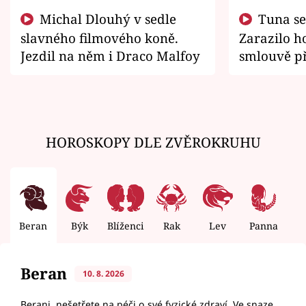
Michal Dlouhý v sedle
Tuna se chtěl vrátit domů.
slavného filmového koně.
Zarazilo ho
Jezdil na něm i Draco Malfoy
smlouvě př
zemřít
HOROSKOPY DLE ZVĚROKRUHU
Beran
Býk
Blíženci
Rak
Lev
Panna
V
Beran
10. 8. 2026
Berani, nešetřete na péči o své fyzické zdraví. Ve snaze