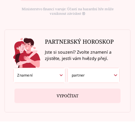
Ministerstvo financí varuje: Účastí na hazardní hře může
vzniknout závislost ⑱
PARTNERSKÝ HOROSKOP
Jste si souzení? Zvolte znamení a
zjistěte, jestli vám hvězdy přejí.
VYPOČÍTAT