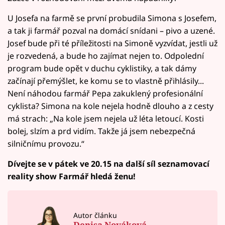
U Josefa na farmě se první probudila Simona s Josefem,
a tak ji farmář pozval na domácí snídani – pivo a uzené.
Josef bude při té příležitosti na Simoně vyzvídat, jestli už
je rozvedená, a bude ho zajímat nejen to. Odpolední
program bude opět v duchu cyklistiky, a tak dámy
začínají přemýšlet, ke komu se to vlastně přihlásily...
Není náhodou farmář Pepa zakuklený profesionální
cyklista? Simona na kole nejela hodně dlouho a z cesty
má strach: „Na kole jsem nejela už léta letoucí. Kosti
bolej, slzím a prd vidím. Takže já jsem nebezpečná
silničnímu provozu.“
Dívejte se v pátek ve 20.15 na další síl seznamovací
reality show Farmář hledá ženu!
Autor článku
Denisa Nováková