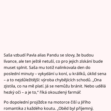
Saša vzbudí Pavla alias Pandu se slovy, že budou
lívance, ale ten ještě netuší, co pro jejich získání bude
muset splnit. Saša mu totiž nalinkovala den do
poslední minuty – vykydání u koní, u králíků, úklid sena
– a to nejdůležitější: výroba chybějících schodů. „Ona
zjistila, co na mě platí. Já se nemůžu bránit. Nebo udělá
hezký oči – a je to,“ říká okouzlený farmář.
Po dopolední projížďce na motorce čiší u Jiřího
romantika z každého koutu. „Oběd byl příjemný,