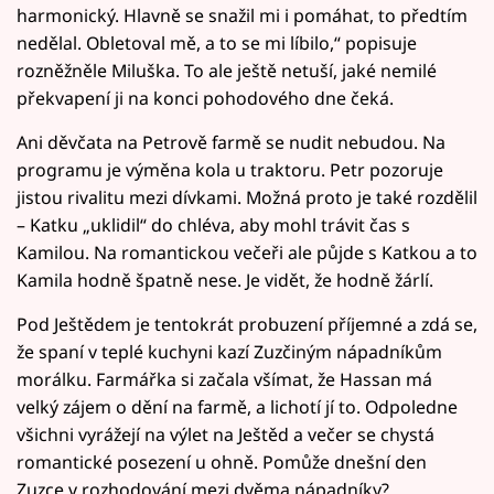
harmonický. Hlavně se snažil mi i pomáhat, to předtím
nedělal. Obletoval mě, a to se mi líbilo,“ popisuje
rozněžněle Miluška. To ale ještě netuší, jaké nemilé
překvapení ji na konci pohodového dne čeká.
Ani děvčata na Petrově farmě se nudit nebudou. Na
programu je výměna kola u traktoru. Petr pozoruje
jistou rivalitu mezi dívkami. Možná proto je také rozdělil
– Katku „uklidil“ do chléva, aby mohl trávit čas s
Kamilou. Na romantickou večeři ale půjde s Katkou a to
Kamila hodně špatně nese. Je vidět, že hodně žárlí.
Pod Ještědem je tentokrát probuzení příjemné a zdá se,
že spaní v teplé kuchyni kazí Zuzčiným nápadníkům
morálku. Farmářka si začala všímat, že Hassan má
velký zájem o dění na farmě, a lichotí jí to. Odpoledne
všichni vyrážejí na výlet na Ještěd a večer se chystá
romantické posezení u ohně. Pomůže dnešní den
Zuzce v rozhodování mezi dvěma nápadníky?