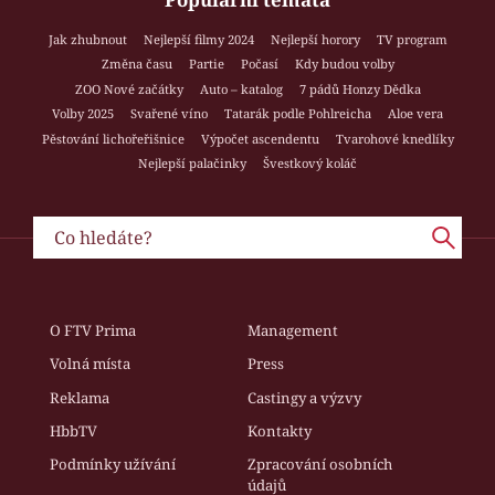
Jak zhubnout
Nejlepší filmy 2024
Nejlepší horory
TV program
Změna času
Partie
Počasí
Kdy budou volby
ZOO Nové začátky
Auto – katalog
7 pádů Honzy Dědka
Volby 2025
Svařené víno
Tatarák podle Pohlreicha
Aloe vera
Pěstování lichořeřišnice
Výpočet ascendentu
Tvarohové knedlíky
Nejlepší palačinky
Švestkový koláč
O FTV Prima
Management
Volná místa
Press
Reklama
Castingy a výzvy
HbbTV
Kontakty
Podmínky užívání
Zpracování osobních
údajů