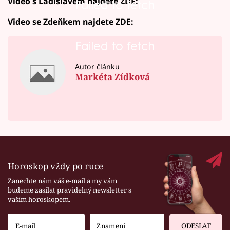
Video s Ladislavem najdete ZDE:
Failed to fetch
Video se Zdeňkem najdete ZDE:
Failed to fetch
Autor článku
Markéta Zídková
Horoskop vždy po ruce
Zanechte nám váš e-mail a my vám
budeme zasílat pravidelný newsletter s
vaším horoskopem.
ODESLAT