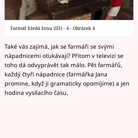
Horoskopy
Sledujte prima+
Farmář hledá ženu (III) - 4 - Obrázek 4
Filmový festival Karlovy Vary
Také vás zajímá, jak se farmáři se svými
Pořady
nápadnicemi oťukávají? Přitom v televizi se
Mámy sobě
toho dá odvyprávět tak málo. Pět farmářů,
každý čtyři nápadnice (farmářka Jana
Přihlášení
promine, když ji gramaticky opomíjíme) a jen
hodina vysílacího času.
Sledujte nás