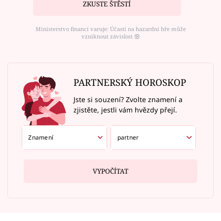
ZKUSTE ŠTĚSTÍ
Ministerstvo financí varuje: Účastí na hazardní hře může
vzniknout závislost ⑱
PARTNERSKÝ HOROSKOP
Jste si souzení? Zvolte znamení a
zjistěte, jestli vám hvězdy přejí.
VYPOČÍTAT