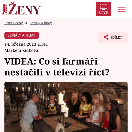
ŽIVĚ
Prima Ženy
■
Seriály a filmy
Trendy:
Polabí
Inspekce
Prostřeno!
AYTO?
SERIÁLY A FILMY
SDÍLET
Módní alarm
Zrádci
Proměny
14. března 2013 21:41
Markéta Zídková
VIDEA: Co si farmáři
nestačili v televizi říct?
Témata
Celebrity
Vztahy
Seriály