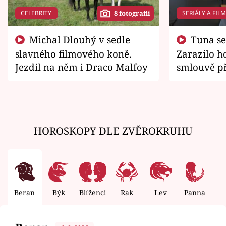
CELEBRITY
SERIÁLY A FIL
8 fotografií
Michal Dlouhý v sedle
Tuna se chtěl vrátit domů.
slavného filmového koně.
Zarazilo ho
Jezdil na něm i Draco Malfoy
smlouvě př
zemřít
HOROSKOPY DLE ZVĚROKRUHU
Beran
Býk
Blíženci
Rak
Lev
Panna
V