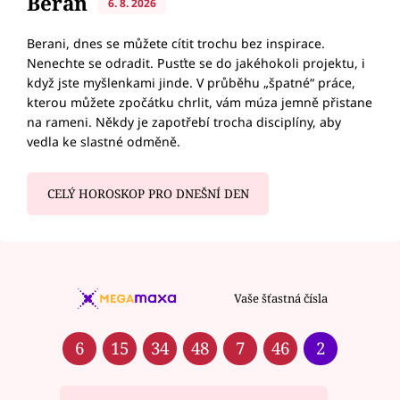
Beran
6. 8. 2026
Berani, dnes se můžete cítit trochu bez inspirace.
Nenechte se odradit. Pusťte se do jakéhokoli projektu, i
když jste myšlenkami jinde. V průběhu „špatné“ práce,
kterou můžete zpočátku chrlit, vám múza jemně přistane
na rameni. Někdy je zapotřebí trocha disciplíny, aby
vedla ke slastné odměně.
CELÝ HOROSKOP PRO DNEŠNÍ DEN
Vaše šťastná čísla
6
15
34
48
7
46
2