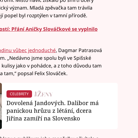
kromí. Místo navíc získalo po smrti dcery
lický význam. Mladá zpěvačka tam trávila
ejí popel byl rozptýlen v tamní přírodě.
ostí: Přání Aničky Slováčkové se vyplnilo
rodinu vůbec jednoduché
, Dagmar Patrasová
kum. „Nedávno jsme spolu byli ve Spišské
am kulisy jako v pohádce, a z toho důvodu tam
a tam,“ popsal Felix Slováček.
CELEBRITY
Dovolená Jandových. Dalibor má
panickou hrůzu z létání, dcera
Jiřina zamíří na Slovensko