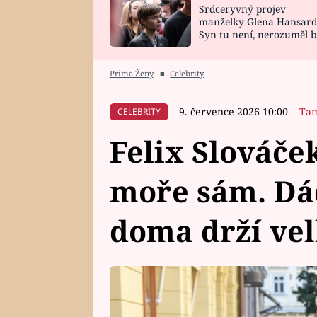
Srdceryvný projev
SNÁŘ
CELEBRITY
manželky Glena Hansard
Syn tu není, nerozuměl b
HOROSKOP NA
VAŘENÍ
tomu, vysvětlila
ROK 2023
Prima Ženy
■
Celebrity
9. července 2026 10:00
Tam
CELEBRITY
Felix Slováče
moře sám. Dá
doma drží vel