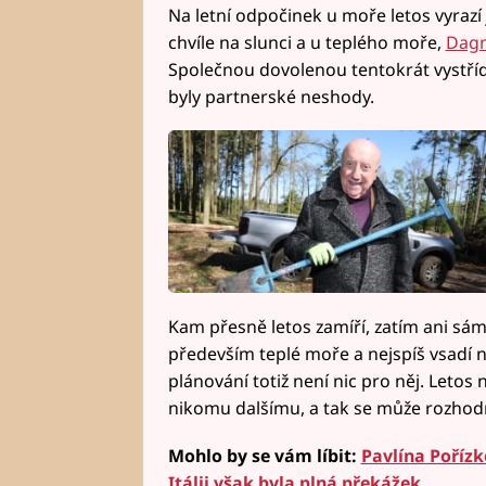
Na letní odpočinek u moře letos vyrazí
chvíle na slunci a u teplého moře,
Dagm
Společnou dovolenou tentokrát vystřída
byly partnerské neshody.
Kam přesně letos zamíří, zatím ani sám 
především teplé moře a nejspíš vsadí 
plánování totiž není nic pro něj. Letos
nikomu dalšímu, a tak se může rozhod
Mohlo by se vám líbit:
Pavlína Pořízk
Itálii však byla plná překážek