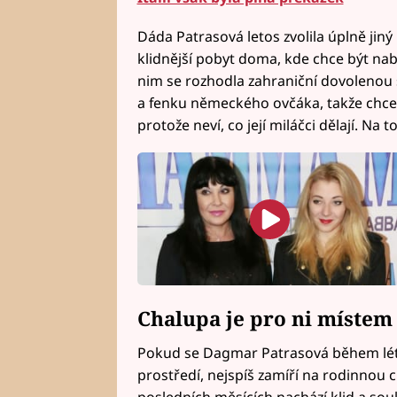
Dáda Patrasová letos zvolila úplně jin
klidnější pobyt doma, kde chce být nab
nim se rozhodla zahraniční dovolenou
a fenku německého ovčáka, takže chce 
protože neví, co její miláčci dělají. Na t
Chalupa je pro ni místem
Pokud se Dagmar Patrasová během léta
prostředí, nejspíš zamíří na rodinnou 