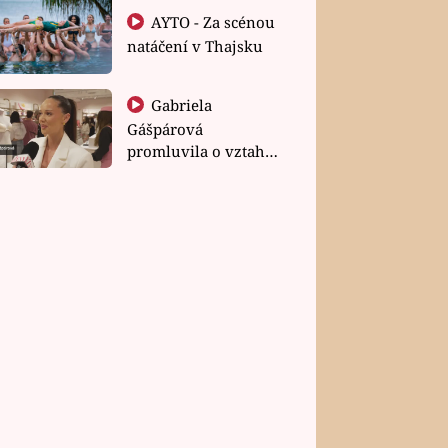
AYTO - Za scénou
natáčení v Thajsku
Gabriela
Gášpárová
promluvila o vztahu
a zakládání rodiny