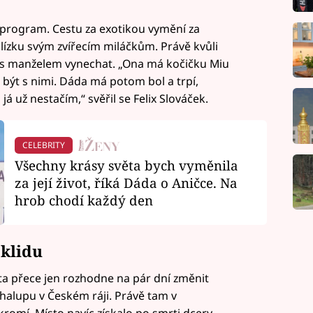
ý program. Cestu za exotikou vymění za
lízku svým zvířecím miláčkům. Právě kvůli
 s manželem vynechat. „Ona má kočičku Miu
být s nimi. Dáda má potom bol a trpí,
o já už nestačím,“ svěřil se Felix Slováček.
CELEBRITY
Všechny krásy světa bych vyměnila
za její život, říká Dáda o Aničce. Na
hrob chodí každý den
 klidu
 přece jen rozhodne na pár dní změnit
chalupu v Českém ráji. Právě tam v