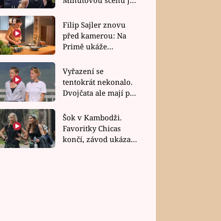
bez dubla
Filip Sajler znovu
před kamerou: Na
Primě ukáže
poctivou kuchyni i
rychlé recepty
Vyřazení se
tentokrát nekonalo.
Dvojčata ale mají po
uzavření třetí etapy
závodu nůž na krku
Šok v Kambodži.
Favoritky Chicas
končí, závod ukázal
svou nejtvrdší tvář