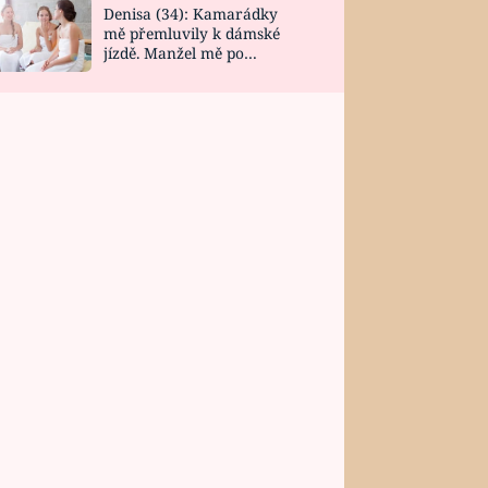
Denisa (34): Kamarádky
mě přemluvily k dámské
jízdě. Manžel mě po
návratu zaskočil