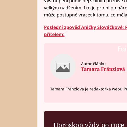
Vystoupení podle něj sklidilo příznivé 
velkým nadšením. I to je pro ni po ná
může postupně vracet k tomu, co měla
Poslední zpověď Aničky Slováčkové: P
přítelem:
Fai
Autor článku
Tamara Fränzlová
Tamara Fränzlová je redaktorka webu Pr
Horoskop vždy po ruce