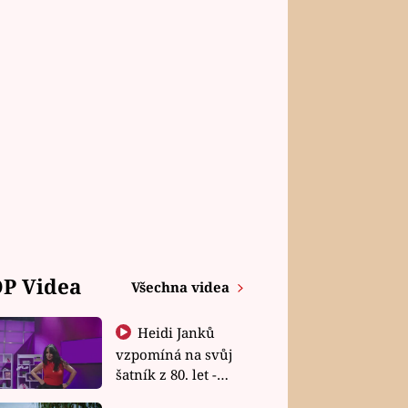
P Videa
Všechna videa
Heidi Janků
vzpomíná na svůj
šatník z 80. let -
Shopaholičky