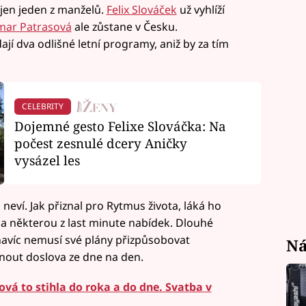
 jen jeden z manželů.
Felix Slováček
už vyhlíží
ar Patrasová
ale zůstane v Česku.
jí dva odlišné letní programy, aniž by za tím
CELEBRITY
Dojemné gesto Felixe Slováčka: Na
počest zesnulé dcery Aničky
vysázel les
neví. Jak přiznal pro Rytmus života, láká ho
na některou z last minute nabídek. Dlouhé
 navíc nemusí své plány přizpůsobovat
Ná
nout doslova ze dne na den.
ová to stihla do roka a do dne. Svatba v