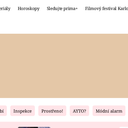
eriály
Horoskopy
Sledujte prima+
Filmový festival Karl
Celebrity
Recept
MÓDA A KRÁSA
HLAVNÍ JÍ
VZTAHY A SEX
SLADKÉ
PRIMA MAMINKA
ZDRAVÉ
bí
Inspekce
Prostřeno!
AYTO?
Módní alarm
Fresh
Living
RECEPTY
BYDLENÍ