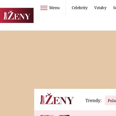
Menu
Celebrity
Vztahy
S
Seriály
Životní styl
ZOO
DIETY A HUBNUTÍ
PROSTŘENO!
CESTOVÁNÍ A
DOVOLENÁ
DUCH
ZDRAVÍ
Trendy:
Pola
Horoskopy
Video
ASTROČLÁNKY
SERIÁLY