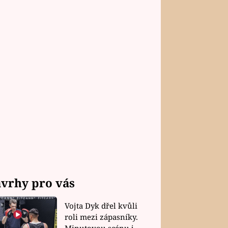
vrhy pro vás
Vojta Dyk dřel kvůli
roli mezi zápasníky.
Minutovou scénu jel