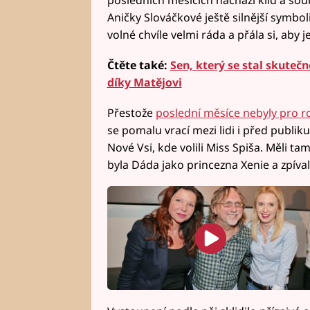
posledních měsících nachází klid a sou
Aničky Slováčkové ještě silnější symbo
volné chvíle velmi ráda a přála si, aby j
Čtěte také:
Sen, který se stal skutečn
díky Matějovi
Přestože
poslední měsíce nebyly pro 
se pomalu vrací mezi lidi i před publi
Nové Vsi, kde volili Miss Spiša. Měli t
byla Dáda jako princezna Xenie a zpíval