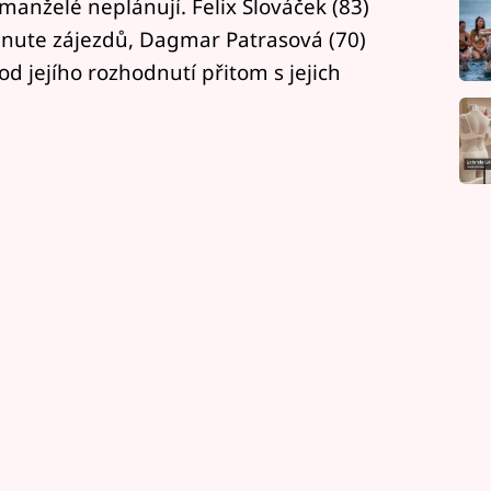
manželé neplánují. Felix Slováček (83)
minute zájezdů, Dagmar Patrasová (70)
d jejího rozhodnutí přitom s jejich