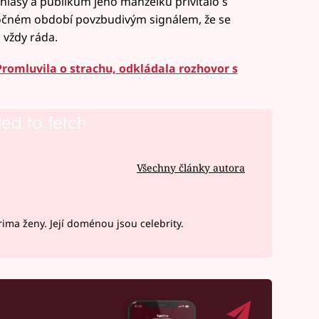
ohlasy a publikum jeho manželku přivítalo s
ročném období povzbudivým signálem, že se
 vždy ráda.
romluvila o strachu, odkládala rozhovor s
led to fetch
Všechny články autora
ima ženy. Její doménou jsou celebrity.