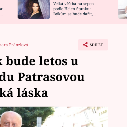
Velká věštba na srpen
NOVINKY
ZAHRADA
a:
podle Helen Stanku:
y
Býkům se bude dařit,
VIDEORECEPTY
DESIGN
Vodnáře čeká jízda
ara Fränzlová
SDÍLET
k bude letos u
du Patrasovou
ká láska