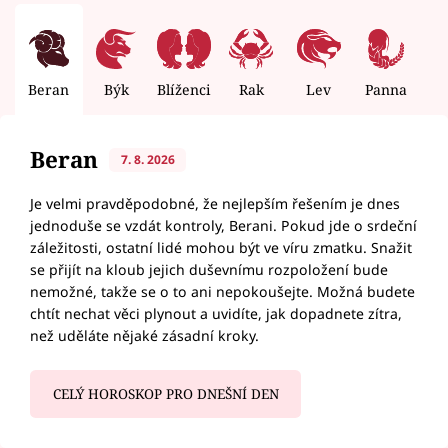
Beran
Býk
Blíženci
Rak
Lev
Panna
V
Beran
7. 8. 2026
Je velmi pravděpodobné, že nejlepším řešením je dnes
jednoduše se vzdát kontroly, Berani. Pokud jde o srdeční
záležitosti, ostatní lidé mohou být ve víru zmatku. Snažit
se přijít na kloub jejich duševnímu rozpoložení bude
nemožné, takže se o to ani nepokoušejte. Možná budete
chtít nechat věci plynout a uvidíte, jak dopadnete zítra,
než uděláte nějaké zásadní kroky.
CELÝ HOROSKOP PRO DNEŠNÍ DEN