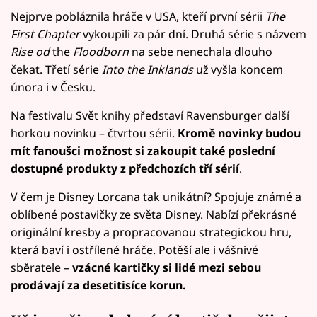
Nejprve pobláznila hráče v USA, kteří první sérii
The
First Chapter
vykoupili za pár dní. Druhá série s názvem
Rise od
the
Floodborn
na sebe nenechala dlouho
čekat. Třetí série
Into the Inklands
už vyšla koncem
února i v Česku.
Na festivalu Svět knihy představí Ravensburger další
horkou novinku – čtvrtou sérii.
Kromě novinky budou
mít fanoušci možnost si zakoupit také poslední
dostupné produkty z předchozích tří sérií
.
V čem je Disney Lorcana tak unikátní? Spojuje známé a
oblíbené postavičky ze světa Disney. Nabízí překrásné
originální kresby a propracovanou strategickou hru,
která baví i ostřílené hráče. Potěší ale i vášnivé
sběratele –
vzácné kartičky si lidé mezi sebou
prodávají za desetitisíce korun.