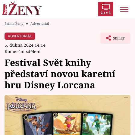
ŽIVĚ
Prima Ženy
■
Advertoriál
Trendy:
Polabí
Inspekce
Prostřeno!
AYTO?
ADVERTORIÁL
SDÍLET
Módní alarm
Zrádci
Proměny
5. dubna 2024 14:14
Komerční sdělení
Festival Svět knihy
představí novou karetní
Témata
hru Disney Lorcana
Celebrity
Vztahy
Seriály