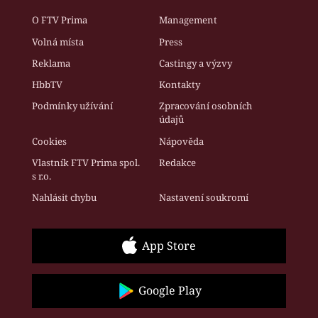
O FTV Prima
Management
Volná místa
Press
Reklama
Castingy a výzvy
HbbTV
Kontakty
Podmínky užívání
Zpracování osobních
údajů
Cookies
Nápověda
Vlastník FTV Prima spol.
Redakce
s r.o.
Nahlásit chybu
Nastavení soukromí
App Store
Google Play