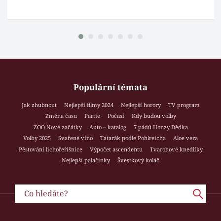
Populární témata
Jak zhubnout
Nejlepší filmy 2024
Nejlepší horory
TV program
Změna času
Partie
Počasí
Kdy budou volby
ZOO Nové začátky
Auto – katalog
7 pádů Honzy Dědka
Volby 2025
Svařené víno
Tatarák podle Pohlreicha
Aloe vera
Pěstování lichořeřišnice
Výpočet ascendentu
Tvarohové knedlíky
Nejlepší palačinky
Švestkový koláč