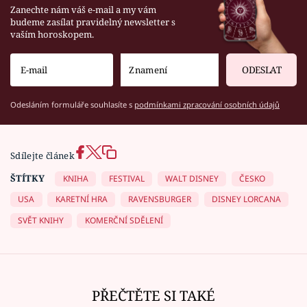
Zanechte nám váš e-mail a my vám
budeme zasílat pravidelný newsletter s
vaším horoskopem.
ODESLAT
Odesláním formuláře souhlasíte s
podmínkami zpracování osobních údajů
Sdílejte článek
ŠTÍTKY
KNIHA
FESTIVAL
WALT DISNEY
ČESKO
USA
KARETNÍ HRA
RAVENSBURGER
DISNEY LORCANA
SVĚT KNIHY
KOMERČNÍ SDĚLENÍ
PŘEČTĚTE SI TAKÉ