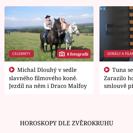
CELEBRITY
SERIÁLY A FIL
8 fotografií
Michal Dlouhý v sedle
Tuna se chtěl vrátit domů.
slavného filmového koně.
Zarazilo ho
Jezdil na něm i Draco Malfoy
smlouvě př
zemřít
HOROSKOPY DLE ZVĚROKRUHU