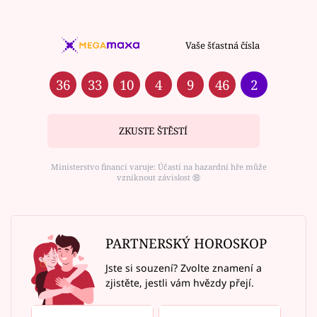
Vaše šťastná čísla
36
33
10
4
9
46
2
ZKUSTE ŠTĚSTÍ
Ministerstvo financí varuje: Účastí na hazardní hře může
vzniknout závislost ⑱
PARTNERSKÝ HOROSKOP
Jste si souzení? Zvolte znamení a
zjistěte, jestli vám hvězdy přejí.