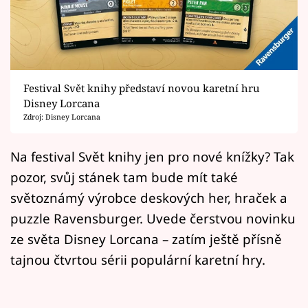
Horoskopy
Sledujte prima+
Filmový festival Karlovy Vary
Festival Svět knihy představí novou karetní hru
Pořady
Disney Lorcana
Zdroj: Disney Lorcana
Mámy sobě
Na festival Svět knihy jen pro nové knížky? Tak
pozor, svůj stánek tam bude mít také
Přihlášení
světoznámý výrobce deskových her, hraček a
puzzle Ravensburger. Uvede čerstvou novinku
Sledujte nás
ze světa Disney Lorcana – zatím ještě přísně
tajnou čtvrtou sérii populární karetní hry.