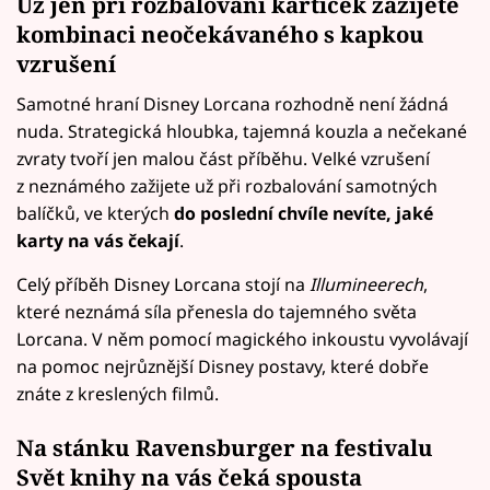
Už jen při rozbalování kartiček zažijete
kombinaci neočekávaného s kapkou
vzrušení
Samotné hraní Disney Lorcana rozhodně není žádná
nuda. Strategická hloubka, tajemná kouzla a nečekané
zvraty tvoří jen malou část příběhu. Velké vzrušení
z neznámého zažijete už při rozbalování samotných
balíčků, ve kterých
do poslední chvíle nevíte, jaké
karty na vás čekají
.
Celý příběh Disney Lorcana stojí na
Illumineerech
,
které neznámá síla přenesla do tajemného světa
Lorcana. V něm pomocí magického inkoustu vyvolávají
na pomoc nejrůznější Disney postavy, které dobře
znáte z kreslených filmů.
Na stánku Ravensburger na festivalu
Svět knihy na vás čeká spousta