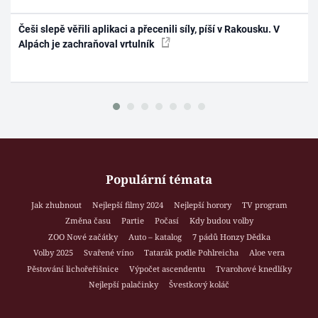
Češi slepě věřili aplikaci a přecenili síly, píší v Rakousku. V
Alpách je zachraňoval vrtulník
Populární témata
Jak zhubnout
Nejlepší filmy 2024
Nejlepší horory
TV program
Změna času
Partie
Počasí
Kdy budou volby
ZOO Nové začátky
Auto – katalog
7 pádů Honzy Dědka
Volby 2025
Svařené víno
Tatarák podle Pohlreicha
Aloe vera
Pěstování lichořeřišnice
Výpočet ascendentu
Tvarohové knedlíky
Nejlepší palačinky
Švestkový koláč