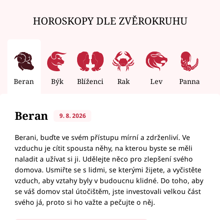
HOROSKOPY DLE ZVĚROKRUHU
Beran
Býk
Blíženci
Rak
Lev
Panna
V
Beran
9. 8. 2026
Berani, buďte ve svém přístupu mírní a zdrženliví. Ve
vzduchu je cítit spousta něhy, na kterou byste se měli
naladit a užívat si ji. Udělejte něco pro zlepšení svého
domova. Usmiřte se s lidmi, se kterými žijete, a vyčistěte
vzduch, aby vztahy byly v budoucnu klidné. Do toho, aby
se váš domov stal útočištěm, jste investovali velkou část
svého já, proto si ho važte a pečujte o něj.