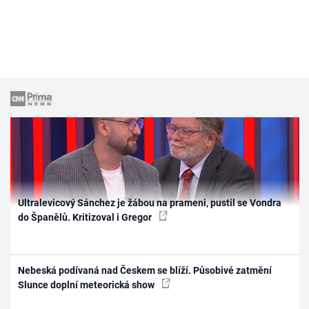
Ultralevicový Sánchez je žábou na prameni, pustil se Vondra
do Španělů. Kritizoval i Gregor
Nebeská podívaná nad Českem se blíží. Působivé zatmění
Slunce doplní meteorická show