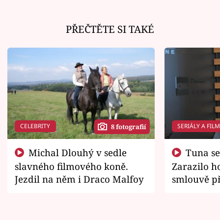
PŘEČTĚTE SI TAKÉ
CELEBRITY
SERIÁLY A FIL
8 fotografií
Michal Dlouhý v sedle
Tuna se chtěl vrátit domů.
slavného filmového koně.
Zarazilo ho
Jezdil na něm i Draco Malfoy
smlouvě př
zemřít