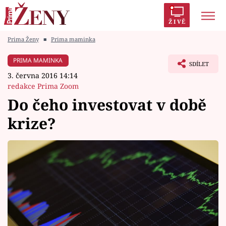
ŽIVĚ
Prima Ženy
■
Prima maminka
Trendy:
Polabí
Inspekce
Prostřeno!
AYTO?
PRIMA MAMINKA
SDÍLET
Módní alarm
Zrádci
Proměny
3. června 2016 14:14
redakce Prima Zoom
Do čeho investovat v době
krize?
Témata
Celebrity
Vztahy
Seriály