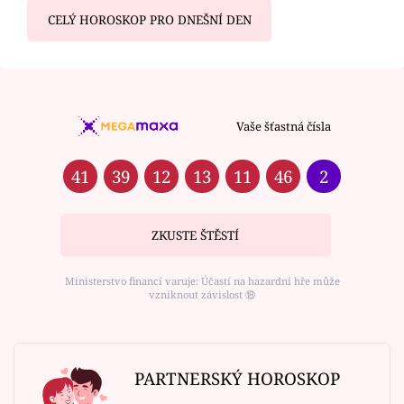
CELÝ HOROSKOP PRO DNEŠNÍ DEN
Vaše šťastná čísla
41
39
12
13
11
46
2
ZKUSTE ŠTĚSTÍ
Ministerstvo financí varuje: Účastí na hazardní hře může
vzniknout závislost ⑱
PARTNERSKÝ HOROSKOP