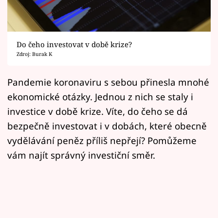
Horoskopy
Sledujte prima+
Do čeho investovat v době krize?
Filmový festival Karlovy Vary
Zdroj: Burak K
Pořady
Pandemie koronaviru s sebou přinesla mnohé
ekonomické otázky. Jednou z nich se staly i
Mámy sobě
investice v době krize. Víte, do čeho se dá
bezpečně investovat i v dobách, které obecně
Přihlášení
vydělávání peněz příliš nepřejí? Pomůžeme
vám najít správný investiční směr.
Sledujte nás