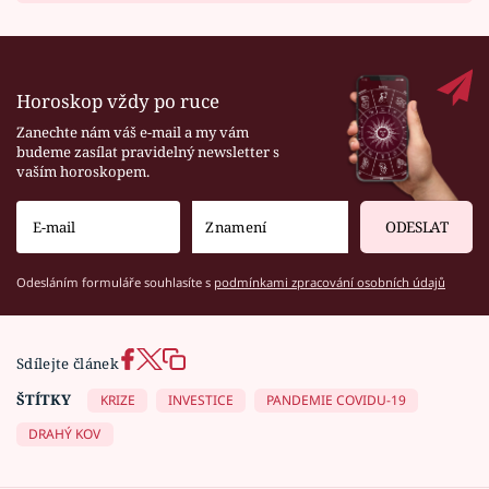
Horoskop vždy po ruce
Zanechte nám váš e-mail a my vám
budeme zasílat pravidelný newsletter s
vaším horoskopem.
ODESLAT
Odesláním formuláře souhlasíte s
podmínkami zpracování osobních údajů
Sdílejte článek
ŠTÍTKY
KRIZE
INVESTICE
PANDEMIE COVIDU-19
DRAHÝ KOV