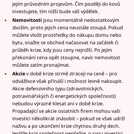
jejím průvodním projevům. Čím později do kovů
investujete, tím nižší bude váš výdělek.
Nemovitosti
jsou momentálně nedostatkovým
zbožím, proto jejich cena neustále stoupá. Pokud
můžete vložit prostředky do nákupu domu nebo
bytu, snažte se obchod načasovat na začátek či
průběh krize, kdy jsou ceny nejnižší. Po jejím
překonání cena opět stoupne, navíc nemovitost
můžete zatím pronajímat.
Akcie
v době krize strmě ztrácejí na ceně – pro
odvážlivce však přináší i možnost levně nakoupit.
Akcie defenzivního typu (zdravotnických,
potravinářských či energetických společností)
nebudou výrazně klesat ani v době krize.
Propadající se akcie ostatních firem mohou vaši
investici několikrát znásobit – pokud se však udrží
naživu a po ukončení krize chytnou druhý dech.
Jestliže krizi společnost nepřežije, o svou investici