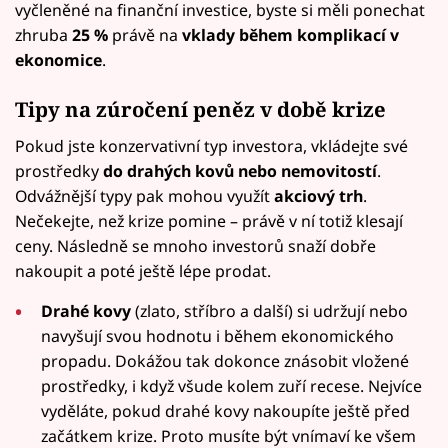
vyčleněné na finanční investice, byste si měli ponechat
zhruba
25 %
právě na
vklady během komplikací v
ekonomice
.
Tipy na zúročení peněz v době krize
Pokud jste konzervativní typ investora, vkládejte své
prostředky
do drahých kovů nebo nemovitostí
.
Odvážnější typy pak mohou využít
akciový trh
.
Nečekejte, než krize pomine – právě v ní totiž klesají
ceny. Následně se mnoho investorů snaží dobře
nakoupit a poté ještě lépe prodat.
Drahé kovy
(zlato, stříbro a další) si udržují nebo
navyšují svou hodnotu i během ekonomického
propadu. Dokážou tak dokonce znásobit vložené
prostředky, i když všude kolem zuří recese. Nejvíce
vyděláte, pokud drahé kovy nakoupíte ještě před
začátkem krize. Proto musíte být vnímaví ke všem