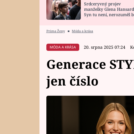
Srdceryvný projev
SNÁŘ
CELEBRITY
manželky Glena Hansard
Syn tu není, nerozuměl b
HOROSKOP NA
VAŘENÍ
tomu, vysvětlila
ROK 2023
Prima Ženy
■
Móda a krása
20. srpna 2025 07:24
K
MÓDA A KRÁSA
Generace STYL
jen číslo