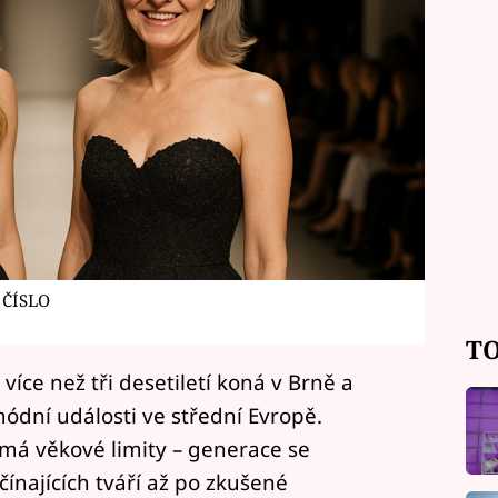
 ČÍSLO
TO
íce než tři desetiletí koná v Brně a
ódní události ve střední Evropě.
emá věkové limity – generace se
ínajících tváří až po zkušené