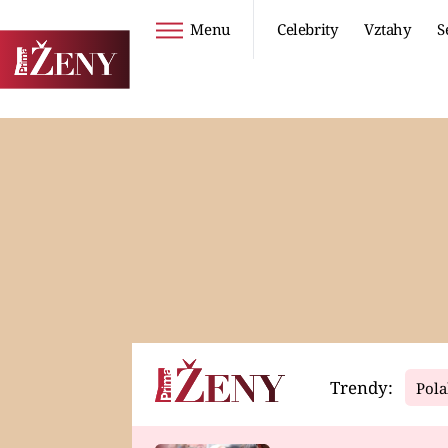
Menu
Celebrity
Vztahy
S
Seriály
Životní styl
ZOO
DIETY A HUBNUTÍ
PROSTŘENO!
CESTOVÁNÍ A
DOVOLENÁ
DUCH
ZDRAVÍ
Trendy:
Pola
Horoskopy
Video
ASTROČLÁNKY
SERIÁLY