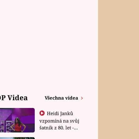
P Videa
Všechna videa
Heidi Janků
vzpomíná na svůj
šatník z 80. let -
Shopaholičky