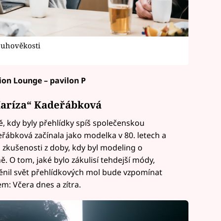
ouhověkosti
ion Lounge – pavilon P
Maríza“ Kadeřábková
, kdy byly přehlídky spíš společenskou
řábková začínala jako modelka v 80. letech a
 zkušenosti z doby, kdy byl modeling o
. O tom, jaké bylo zákulisí tehdejší módy,
měnil svět přehlídkových mol bude vzpomínat
m: Včera dnes a zítra.