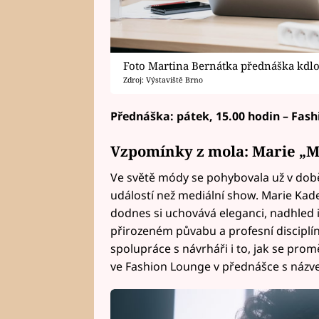
Foto Martina Bernátka přednáška kdl
Zdroj: Výstaviště Brno
Přednáška: pátek, 15.00 hodin – Fash
Vzpomínky z mola: Marie „
Ve světě módy se pohybovala už v době
událostí než mediální show. Marie Kade
dodnes si uchovává eleganci, nadhled i
přirozeném půvabu a profesní disciplíně
spolupráce s návrháři i to, jak se pro
ve Fashion Lounge v přednášce s názve