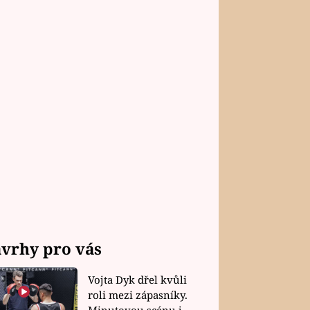
vrhy pro vás
Vojta Dyk dřel kvůli
roli mezi zápasníky.
Minutovou scénu jel