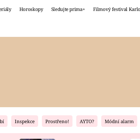
eriály
Horoskopy
Sledujte prima+
Filmový festival Karl
Celebrity
Recept
MÓDA A KRÁSA
HLAVNÍ JÍ
VZTAHY A SEX
SLADKÉ
PRIMA MAMINKA
ZDRAVÉ
bí
Inspekce
Prostřeno!
AYTO?
Módní alarm
Fresh
Living
RECEPTY
BYDLENÍ