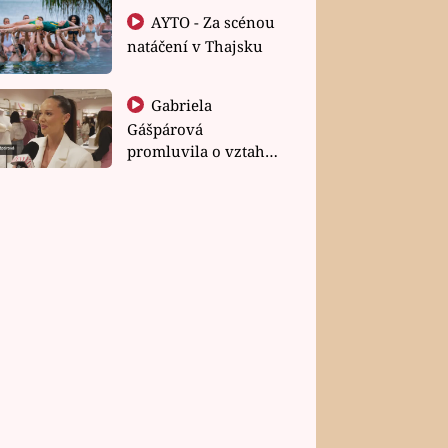
AYTO - Za scénou
natáčení v Thajsku
Gabriela
Gášpárová
promluvila o vztahu
a zakládání rodiny