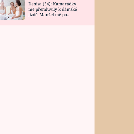
Denisa (34): Kamarádky
mě přemluvily k dámské
jízdě. Manžel mě po
návratu zaskočil