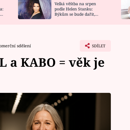
Velká věštba na srpen
NOVINKY
ZAHRADA
a:
podle Helen Stanku:
y
Býkům se bude dařit,
VIDEORECEPTY
DESIGN
Vodnáře čeká jízda
omerční sdělení
SDÍLET
 a KABO = věk je