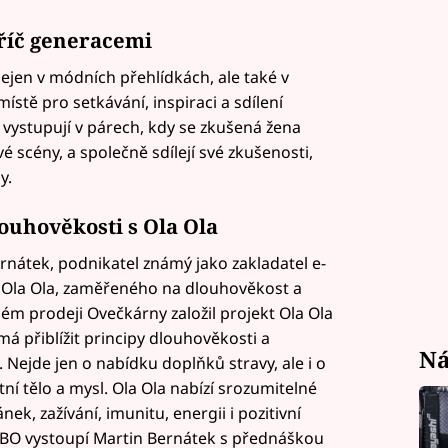
říč generacemi
 nejen v módních přehlídkách, ale také v
stě pro setkávání, inspiraci a sdílení
vystupují v párech, kdy se zkušená žena
 scény, a společně sdílejí své zkušenosti,
y.
ouhověkosti s Ola Ola
rnátek, podnikatel známý jako zakladatel e-
 Ola Ola, zaměřeného na dlouhověkost a
m prodeji Ovečkárny založil projekt Ola Ola
má přiblížit principy dlouhověkosti a
Ná
 Nejde jen o nabídku doplňků stravy, ale i o
tní tělo a mysl. Ola Ola nabízí srozumitelné
, zažívání, imunitu, energii i pozitivní
KABO vystoupí Martin Bernátek s přednáškou