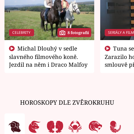
CELEBRITY
SERIÁLY A FIL
8 fotografií
Michal Dlouhý v sedle
Tuna se chtěl vrátit domů.
slavného filmového koně.
Zarazilo ho
Jezdil na něm i Draco Malfoy
smlouvě př
zemřít
HOROSKOPY DLE ZVĚROKRUHU