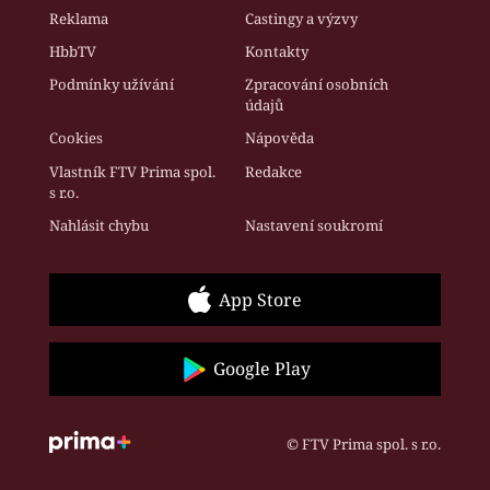
Reklama
Castingy a výzvy
HbbTV
Kontakty
Podmínky užívání
Zpracování osobních
údajů
Cookies
Nápověda
Vlastník FTV Prima spol.
Redakce
s r.o.
Nahlásit chybu
Nastavení soukromí
App Store
Google Play
© FTV Prima spol. s r.o.