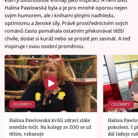
Halina Pawlowská byla a je pro mnohé oporou nejen
svým humorem, ale i knihami plnými nadhledu,
optimismu a ženské síly. Právě prostřednictvím svých
románů často pomáhala ostatním překonávat těžší
chvíle, dodat si kuráž nebo se prostě jen zasmát. A teď
inspiruje i svou osobní proměnou.
CELEBRITY
CELEBRITY
Halina Pawlowská kvůli zdraví stále
Halina Pawlo
nemůže točit. Na kolegy ze ZOO se už
pokušení. I p
těším, vzkazuje
dál láduje c