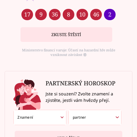
17
9
36
8
10
46
2
ZKUSTE ŠTĚSTÍ
Ministerstvo financí varuje: Účastí na hazardní hře může
vzniknout závislost ⑱
PARTNERSKÝ HOROSKOP
Jste si souzení? Zvolte znamení a
zjistěte, jestli vám hvězdy přejí.