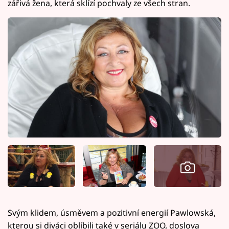
zářivá žena, která sklízí pochvaly ze všech stran.
Svým klidem, úsměvem a pozitivní energií Pawlowská,
kterou si diváci oblíbili také v seriálu ZOO, doslova