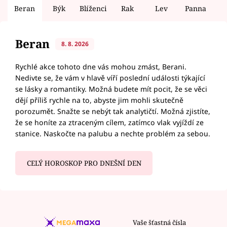
Beran
Býk
Blíženci
Rak
Lev
Panna
V
Beran
8. 8. 2026
Rychlé akce tohoto dne vás mohou zmást, Berani.
Nedivte se, že vám v hlavě víří poslední události týkající
se lásky a romantiky. Možná budete mít pocit, že se věci
dějí příliš rychle na to, abyste jim mohli skutečně
porozumět. Snažte se nebýt tak analytičtí. Možná zjistíte,
že se honíte za ztraceným cílem, zatímco vlak vyjíždí ze
stanice. Naskočte na palubu a nechte problém za sebou.
CELÝ HOROSKOP PRO DNEŠNÍ DEN
Vaše šťastná čísla