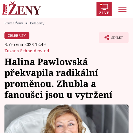
ŽIVĚ
Prima Ženy
■
Celebrity
Trendy:
Polabí
Inspekce
Prostřeno!
AYTO?
CELEBRITY
SDÍLET
Módní alarm
Zrádci
Proměny
6. června 2025 12:49
Zuzana Schneidewind
Halina Pawlowská
překvapila radikální
Témata
proměnou. Zhubla a
Celebrity
fanoušci jsou u vytržení
Vztahy
Seriály