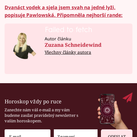
Dvanáct vodek a sjela jsem svah na jedné lyži,
popisuje Pawlowská. Připomněla nejhorší rande:
Failed to fetch
Autor článku
Zuzana Schneidewind
Všechny články autora
Horoskop vždy po ruce
Zanechte nám váš e-mail a my vám
budeme zasílat pravidelný newsletter s
vaším horoskopem.
ODESLAT