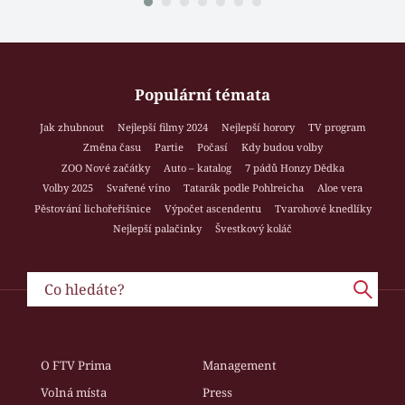
Populární témata
Jak zhubnout
Nejlepší filmy 2024
Nejlepší horory
TV program
Změna času
Partie
Počasí
Kdy budou volby
ZOO Nové začátky
Auto – katalog
7 pádů Honzy Dědka
Volby 2025
Svařené víno
Tatarák podle Pohlreicha
Aloe vera
Pěstování lichořeřišnice
Výpočet ascendentu
Tvarohové knedlíky
Nejlepší palačinky
Švestkový koláč
O FTV Prima
Management
Volná místa
Press