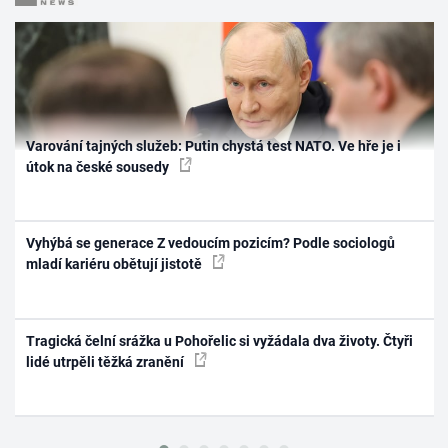
Varování tajných služeb: Putin chystá test NATO. Ve hře je i
útok na české sousedy
Vyhýbá se generace Z vedoucím pozicím? Podle sociologů
mladí kariéru obětují jistotě
Tragická čelní srážka u Pohořelic si vyžádala dva životy. Čtyři
lidé utrpěli těžká zranění