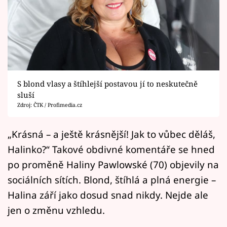
Horoskopy
Sledujte prima+
Filmový festival Karlovy Vary
Pořady
S blond vlasy a štíhlejší postavou jí to neskutečně
sluší
Mámy sobě
Zdroj: ČTK / Profimedia.cz
Přihlášení
„Krásná – a ještě krásnější! Jak to vůbec děláš,
Halinko?“ Takové obdivné komentáře se hned
po proměně Haliny Pawlowské (70) objevily na
Sledujte nás
sociálních sítích. Blond, štíhlá a plná energie –
Halina září jako dosud snad nikdy. Nejde ale
jen o změnu vzhledu.