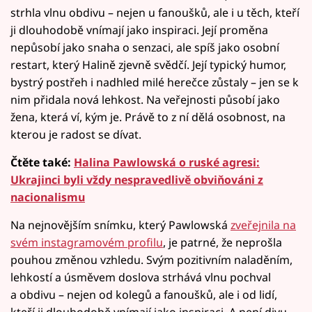
strhla vlnu obdivu – nejen u fanoušků, ale i u těch, kteří
ji dlouhodobě vnímají jako inspiraci. Její proměna
nepůsobí jako snaha o senzaci, ale spíš jako osobní
restart, který Halině zjevně svědčí. Její typický humor,
bystrý postřeh i nadhled milé herečce zůstaly – jen se k
nim přidala nová lehkost. Na veřejnosti působí jako
žena, která ví, kým je. Právě to z ní dělá osobnost, na
kterou je radost se dívat.
Čtěte také:
Halina Pawlowská o ruské agresi:
Ukrajinci byli vždy nespravedlivě obviňováni z
nacionalismu
Na nejnovějším snímku, který Pawlowská
zveřejnila na
svém instagramovém profilu
, je patrné, že neprošla
pouhou změnou vzhledu. Svým pozitivním naladěním,
lehkostí a úsměvem doslova strhává vlnu pochval
a obdivu – nejen od kolegů a fanoušků, ale i od lidí,
kteří ji dlouhodobě vnímají jako inspiraci. A není divu.