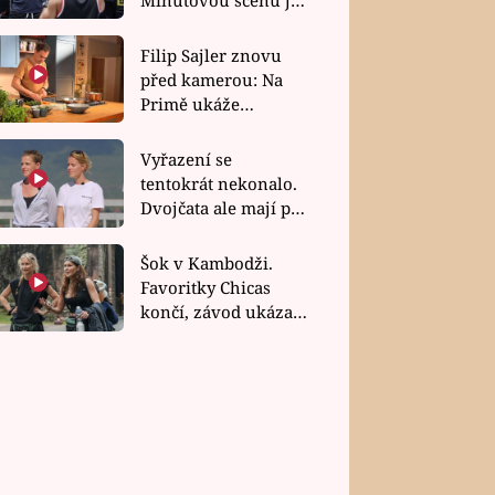
bez dubla
Filip Sajler znovu
před kamerou: Na
Primě ukáže
poctivou kuchyni i
rychlé recepty
Vyřazení se
tentokrát nekonalo.
Dvojčata ale mají po
uzavření třetí etapy
závodu nůž na krku
Šok v Kambodži.
Favoritky Chicas
končí, závod ukázal
svou nejtvrdší tvář