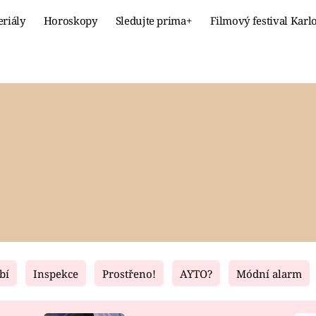
eriály
Horoskopy
Sledujte prima+
Filmový festival Karl
Celebrity
Recept
MÓDA A KRÁSA
HLAVNÍ JÍ
VZTAHY A SEX
SLADKÉ
PRIMA MAMINKA
ZDRAVÉ
bí
Inspekce
Prostřeno!
AYTO?
Módní alarm
Fresh
Living
RECEPTY
BYDLENÍ