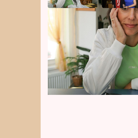
Zpěvačka Heidi Janků, která 23. l
důkazem toho, že věk je pouze čís
půvab a šarm. Pro web Prima Žen
narozeninový den stráví, ale také
příchodu nového roku.