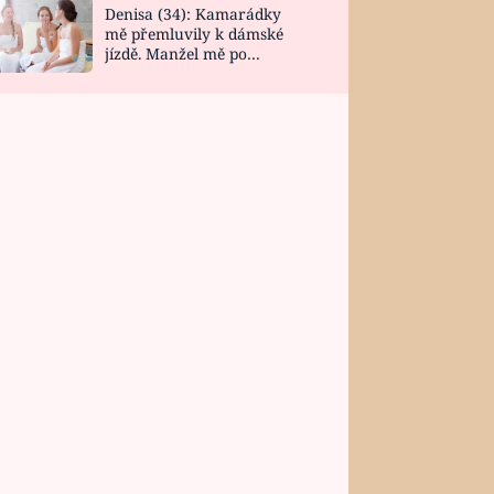
Denisa (34): Kamarádky
mě přemluvily k dámské
jízdě. Manžel mě po
návratu zaskočil