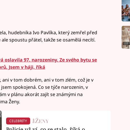
la, hudebníka Ivo Pavlíka, který zemřel před
 ale spoustu přátel, takže se osamělá necítí.
 oslavila 97. narozeniny. Ze svého bytu se
ů. Jsem v háji, říká
 ani v tom dobrém, ani v tom zlém, což je v
jsem spokojená. Co se týče narozenin, v
ám v plánu akorát zajít se známými na
ima Ženy.
CELEBRITY
Policie už ví, co se stalo, říká o