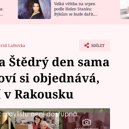
Velká věštba na srpen
NOVINKY
ZAHRADA
a:
podle Helen Stanku:
y
Býkům se bude dařit,
VIDEORECEPTY
DESIGN
Vodnáře čeká jízda
vid Laštovka
SDÍLET
a Štědrý den sama
ví si objednává,
ví v Rakousku
playlistu není dostupná.