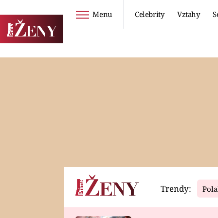
Menu
Celebrity
Vztahy
S
Seriály
Životní styl
ZOO
DIETY A HUBNUTÍ
PROSTŘENO!
CESTOVÁNÍ A
DOVOLENÁ
DUCH
ZDRAVÍ
Trendy:
Pola
Horoskopy
Video
ASTROČLÁNKY
SERIÁLY