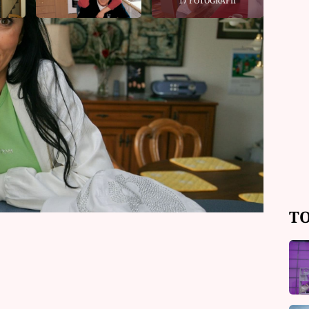
17 FOTOGRAFIÍ
istopadu oslavila 63. narozeniny, je
lo. Stárne s grácií a stále si udržuje
y promluvila nejen o tom, jak svůj
 o blížících se vánočních svátcích a
TO