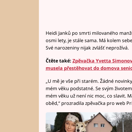
Heidi Janků po smrti milovaného manže
osmi lety, je stále sama. Má kolem sebe
Své narozeniny nijak zvlášť neprožívá.
Čtěte také:
Zpěvačka Yvetta Simonová
musela přestěhovat do domova senior
„U mě je vše při starém. Žádné novinky,
mém věku podstatné. Se svým životem 
mém věku už není nic moc, co slavit. M
oběd,“ prozradila zpěvačka pro web Pr