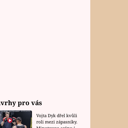
vrhy pro vás
Vojta Dyk dřel kvůli
roli mezi zápasníky.
Minutovou scénu jel