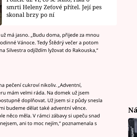
smrti Heleny Zeťové přítel. Její pes
skonal brzy po ní
y, už má jasno. „Budu doma, přijede za mnou
rodinné Vánoce. Tedy Štědrý večer a potom
na Silvestra odjíždím lyžovat do Rakouska,“
a pečení cukroví nikoliv. „Adventní,
éru mám velmi ráda. Na domek už jsem
postupně doplňovat. Už jsem si z půdy snesla
mi budeme dělat také adventní věnce.
Ná
ole něco měla. V rámci zábavy si upeču snad
oc nejsem, ani to moc nejím,“ poznamenala s