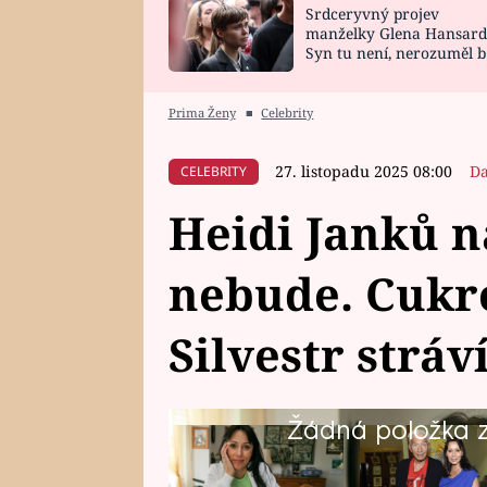
Srdceryvný projev
SNÁŘ
CELEBRITY
manželky Glena Hansard
Syn tu není, nerozuměl b
HOROSKOP NA
VAŘENÍ
tomu, vysvětlila
ROK 2023
Prima Ženy
■
Celebrity
27. listopadu 2025 08:00
Da
CELEBRITY
Heidi Janků n
nebude. Cukro
Silvestr strá
Žádná položka z 