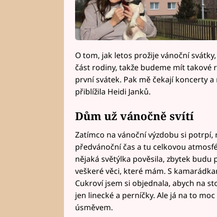
O tom, jak letos prožije vánoční svátk
část rodiny, takže budeme mít takové 
první svátek. Pak mě čekají koncerty a 
přiblížila Heidi Janků.
Dům už vánočně svítí
Zatímco na vánoční výzdobu si potrpí, n
předvánoční čas a tu celkovou atmosf
nějaká světýlka pověsila, zbytek budu 
veškeré věci, které mám. S kamarádka
Cukroví jsem si objednala, abych na st
jen linecké a perníčky. Ale já na to m
úsměvem.