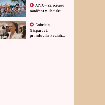
AYTO - Za scénou
natáčení v Thajsku
Gabriela
Gášpárová
promluvila o vztahu
a zakládání rodiny