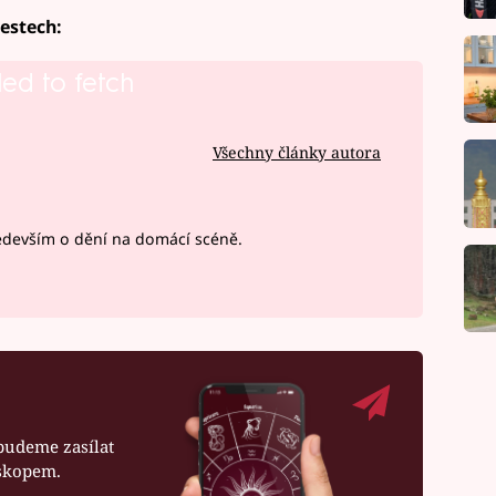
lestech:
led to fetch
Všechny články autora
devším o dění na domácí scéně.
budeme zasílat
oskopem.