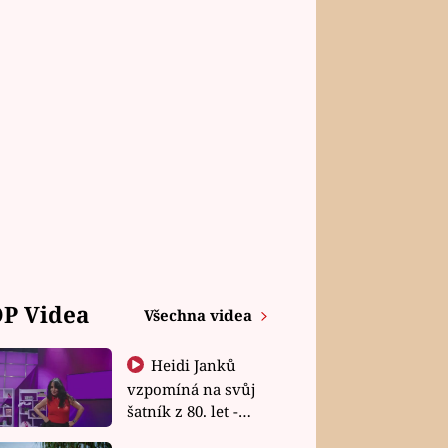
P Videa
Všechna videa
Heidi Janků
vzpomíná na svůj
šatník z 80. let -
Shopaholičky