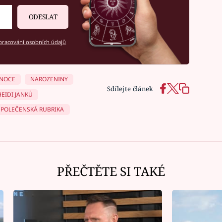
ODESLAT
racování osobních údajů
NOCE
NAROZENINY
Sdílejte článek
HEIDI JANKŮ
SPOLEČENSKÁ RUBRIKA
PŘEČTĚTE SI TAKÉ