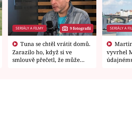
SERIÁLY A FILMY
SERIÁLY A FI
9 fotografií
Tuna se chtěl vrátit domů.
Martin Písařík jako
Zarazilo ho, když si ve
vyvrhel 
smlouvě přečetl, že může
údajnému
zemřít
je v nemil