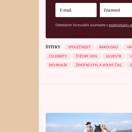
Odesláním formuláře souhlasíte s
podmínkami zp
ŠTÍTKY
SPOLEČNOST
RAKOUSKO
VÁ
CELEBRITY
ŠTĚDRÝ DEN
SILVESTR
IVO PAVLÍK
ŽIVOTNÍ STYL A VOLNÝ ČAS