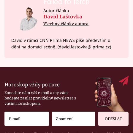
Failed to fetch
Autor článku
David Laštovka
Všechny články autora
David v rámci CNN Prima NEWS píše především o
dění na domácí scéně. (david.lastovka@iprima.cz)
Horoskop vždy po ruce
Zanechte nám váš e-mail a my vám
budeme zasílat pravidelný newsletter s
vaším horoskopem.
ODESLAT