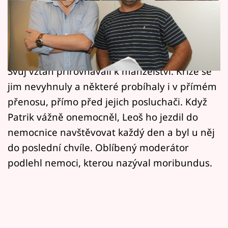
Horoskopy
Patrik Hezucký s Leošem Marešem vytvořili
Sledujte prima+
nerozlučnou moderátorskou dvojici. Společně
Filmový festival Karlovy Vary
uváděli v rádiu ranní show osmadvacet let.
Svůj vztah přirovnávali k manželství. Krize se
Pořady
jim nevyhnuly a některé probíhaly i v přímém
přenosu, přímo před jejich posluchači. Když
Mámy sobě
Patrik vážně onemocněl, Leoš ho jezdil do
nemocnice navštěvovat každý den a byl u něj
Přihlášení
do poslední chvíle. Oblíbený moderátor
podlehl nemoci, kterou nazýval moribundus.
Sledujte nás