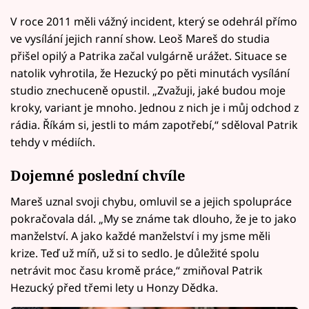
V roce 2011 měli vážný incident, který se odehrál přímo
ve vysílání jejich ranní show. Leoš Mareš do studia
přišel opilý a Patrika začal vulgárně urážet. Situace se
natolik vyhrotila, že Hezucký po pěti minutách vysílání
studio znechuceně opustil. „Zvažuji, jaké budou moje
kroky, variant je mnoho. Jednou z nich je i můj odchod z
rádia. Říkám si, jestli to mám zapotřebí,“ sděloval Patrik
tehdy v médiích.
Dojemné poslední chvíle
Mareš uznal svoji chybu, omluvil se a jejich spolupráce
pokračovala dál. „My se známe tak dlouho, že je to jako
manželství. A jako každé manželství i my jsme měli
krize. Teď už míň, už si to sedlo. Je důležité spolu
netrávit moc času kromě práce,“ zmiňoval Patrik
Hezucký před třemi lety u Honzy Dědka.