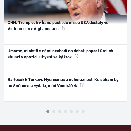
CNN: Trump čelí v Íránu pasti, do níž se USA dostaly ve
Vietnamu či v Afghánistánu
Úmorné, ministři s námi nechodí do debat, popsal Grolich
situaci v opozici. Chystá velký krok
Bartošek k Turkovi: Hyenismus a nehoráznost. Ke stíhání by
ho Sněmovna vydala, míní Vondráček