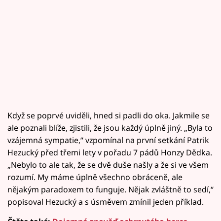
Když se poprvé uviděli, hned si padli do oka. Jakmile se
ale poznali blíže, zjistili, že jsou každý úplně jiný. „Byla to
vzájemná sympatie,“ vzpomínal na první setkání Patrik
Hezucký před třemi lety v pořadu 7 pádů Honzy Dědka.
„Nebylo to ale tak, že se dvě duše našly a že si ve všem
rozumí. My máme úplně všechno obráceně, ale
nějakým paradoxem to funguje. Nějak zvláštně to sedí,“
popisoval Hezucký a s úsměvem zmínil jeden příklad.