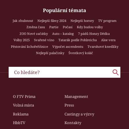
Populární témata
Jak zhubnout
Nejlepší filmy 2024
Nejlepší horory
TV program
Změna času
Partie
Počasí
Kdy budou volby
ZOO Nové začátky
Auto – katalog
7 pádů Honzy Dědka
Volby 2025
Svařené víno
Tatarák podle Pohlreicha
Aloe vera
Pěstování lichořeřišnice
Výpočet ascendentu
Tvarohové knedlíky
Nejlepší palačinky
Švestkový koláč
O FTV Prima
Management
Volná místa
Press
Reklama
Castingy a výzvy
HbbTV
Kontakty