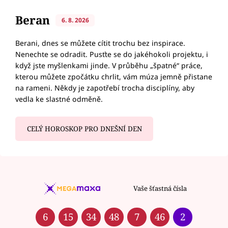
Beran
6. 8. 2026
Berani, dnes se můžete cítit trochu bez inspirace.
Nenechte se odradit. Pusťte se do jakéhokoli projektu, i
když jste myšlenkami jinde. V průběhu „špatné“ práce,
kterou můžete zpočátku chrlit, vám múza jemně přistane
na rameni. Někdy je zapotřebí trocha disciplíny, aby
vedla ke slastné odměně.
CELÝ HOROSKOP PRO DNEŠNÍ DEN
Vaše šťastná čísla
6
15
34
48
7
46
2