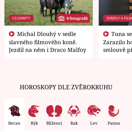
CELEBRITY
SERIÁLY A FIL
8 fotografií
Michal Dlouhý v sedle
Tuna se chtěl vrátit domů.
slavného filmového koně.
Zarazilo ho
Jezdil na něm i Draco Malfoy
smlouvě př
zemřít
HOROSKOPY DLE ZVĚROKRUHU
Beran
Býk
Blíženci
Rak
Lev
Panna
V