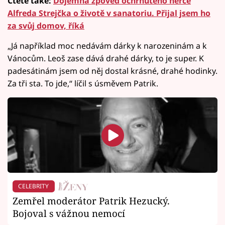
Čtěte také:
Dojemná zpověď ochrnutého herce
Alfreda Strejčka o životě v sanatoriu. Přijal jsem ho
za svůj domov, říká
„Já například moc nedávám dárky k narozeninám a k
Vánocům. Leoš zase dává drahé dárky, to je super. K
padesátinám jsem od něj dostal krásné, drahé hodinky.
Za tři sta. To jde,“ líčil s úsměvem Patrik.
CELEBRITY
Zemřel moderátor Patrik Hezucký.
Bojoval s vážnou nemocí