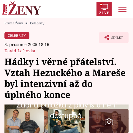
ŽIVĚ
Prima Ženy
■
Celebrity
Trendy:
Polabí
Inspekce
Prostřeno!
AYTO?
CELEBRITY
SDÍLET
Módní alarm
Zrádci
Proměny
5. prosince 2025 18:16
David Laštovka
Hádky i věrné přátelství.
Vztah Hezuckého a Mareše
Témata
byl intenzivní až do
Celebrity
úplného konce
Žádná položka z playlistu není
Vztahy
dostupná.
Seriály