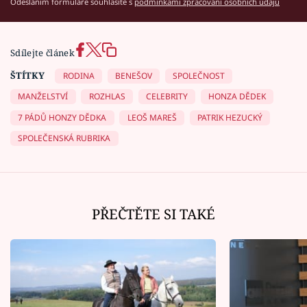
Odesláním formuláře souhlasíte s
podmínkami zpracování osobních údajů
Sdílejte článek
ŠTÍTKY
RODINA
BENEŠOV
SPOLEČNOST
MANŽELSTVÍ
ROZHLAS
CELEBRITY
HONZA DĚDEK
7 PÁDŮ HONZY DĚDKA
LEOŠ MAREŠ
PATRIK HEZUCKÝ
SPOLEČENSKÁ RUBRIKA
PŘEČTĚTE SI TAKÉ