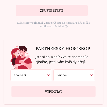
ZKUSTE ŠTĚSTÍ
Ministerstvo financí varuje: Účastí na hazardní hře může
vzniknout závislost ⑱
PARTNERSKÝ HOROSKOP
Jste si souzení? Zvolte znamení a
zjistěte, jestli vám hvězdy přejí.
VYPOČÍTAT