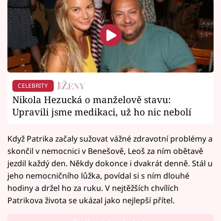
CELEBRITY
Nikola Hezucká o manželově stavu:
Upravili jsme medikaci, už ho nic nebolí
Když Patrika začaly sužovat vážné zdravotní problémy a
skončil v nemocnici v Benešově, Leoš za ním obětavě
jezdil každý den. Někdy dokonce i dvakrát denně. Stál u
jeho nemocničního lůžka, povídal si s ním dlouhé
hodiny a držel ho za ruku. V nejtěžších chvílích
Patrikova života se ukázal jako nejlepší přítel.