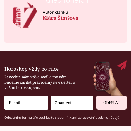
Failed to fetch
Autor článku
Klára Šimšová
Horoskop vždy po ruce
Zanechte nám váš e-mail a my vám
budeme zasílat pravidelný newsletter s
vaším horoskopem.
ODESLAT
Odesláním formuláře souhlasíte s
podmínkami zpracování osobních údajů