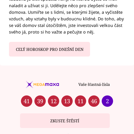
naladit a užívat si ji. Udělejte něco pro zlepšení svého
domova. Usmiřte se s lidmi, se kterými žijete, a vyčistěte
vzduch, aby vztahy byly v budoucnu klidné. Do toho, aby
se váš domov stal útočištěm, jste investovali velkou část
svého já, proto si ho važte a pečujte o něj.
CELÝ HOROSKOP PRO DNEŠNÍ DEN
Vaše šťastná čísla
41
39
12
13
11
46
2
ZKUSTE ŠTĚSTÍ