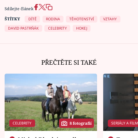
Sdílejte článek
ŠTÍTKY
DÍTĚ
RODINA
TĚHOTENSTVÍ
VZTAHY
DAVID PASTRŇÁK
CELEBRITY
HOKEJ
PŘEČTĚTE SI TAKÉ
CELEBRITY
SERIÁLY A FIL
8 fotografií