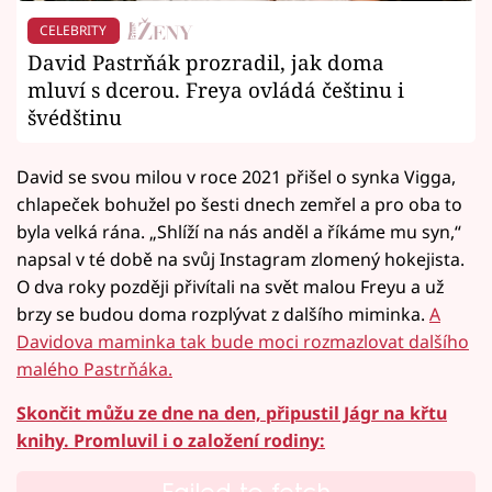
CELEBRITY
David Pastrňák prozradil, jak doma
mluví s dcerou. Freya ovládá češtinu i
švédštinu
David se svou milou v roce 2021 přišel o synka Vigga,
chlapeček bohužel po šesti dnech zemřel a pro oba to
byla velká rána. „Shlíží na nás anděl a říkáme mu syn,“
napsal v té době na svůj Instagram zlomený hokejista.
O dva roky později přivítali na svět malou Freyu a už
brzy se budou doma rozplývat z dalšího miminka.
A
Davidova maminka tak bude moci rozmazlovat dalšího
malého Pastrňáka.
Skončit můžu ze dne na den, připustil Jágr na křtu
knihy. Promluvil i o založení rodiny: