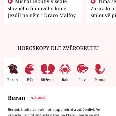
Michal Dlouhý v sedle
Tuna se chtěl vrátit domů.
slavného filmového koně.
Zarazilo ho
Jezdil na něm i Draco Malfoy
smlouvě př
zemřít
HOROSKOPY DLE ZVĚROKRUHU
Beran
Býk
Blíženci
Rak
Lev
Panna
V
Beran
9. 8. 2026
Berani, buďte ve svém přístupu mírní a zdrženliví. Ve
vzduchu je cítit spousta něhy, na kterou byste se měli