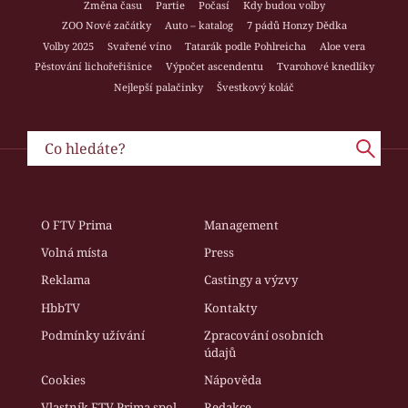
Změna času
Partie
Počasí
Kdy budou volby
ZOO Nové začátky
Auto – katalog
7 pádů Honzy Dědka
Volby 2025
Svařené víno
Tatarák podle Pohlreicha
Aloe vera
Pěstování lichořeřišnice
Výpočet ascendentu
Tvarohové knedlíky
Nejlepší palačinky
Švestkový koláč
O FTV Prima
Management
Volná místa
Press
Reklama
Castingy a výzvy
HbbTV
Kontakty
Podmínky užívání
Zpracování osobních
údajů
Cookies
Nápověda
Vlastník FTV Prima spol.
Redakce