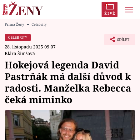
ŽIVĚ
Prima Ženy
■
Celebrity
Trendy:
Polabí
Inspekce
Prostřeno!
AYTO?
CELEBRITY
SDÍLET
Módní alarm
Zrádci
Proměny
28. listopadu 2025 09:07
Klára Šimšová
Hokejová legenda David
Pastrňák má další důvod k
Témata
radosti. Manželka Rebecca
Celebrity
čeká miminko
Vztahy
Seriály