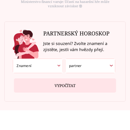
Ministerstvo financí varuje: Účastí na hazardní hře může
vzniknout závislost ⑱
PARTNERSKÝ HOROSKOP
Jste si souzení? Zvolte znamení a
zjistěte, jestli vám hvězdy přejí.
VYPOČÍTAT