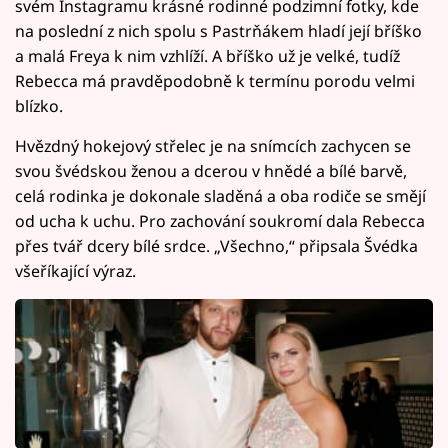
svém Instagramu krásné rodinné podzimní fotky, kde
na poslední z nich spolu s Pastrňákem hladí její bříško
a malá Freya k nim vzhlíží. A bříško už je velké, tudíž
Rebecca má pravděpodobně k termínu porodu velmi
blízko.
Hvězdný hokejový střelec je na snímcích zachycen se
svou švédskou ženou a dcerou v hnědé a bílé barvě,
celá rodinka je dokonale sladěná a oba rodiče se smějí
od ucha k uchu. Pro zachování soukromí dala Rebecca
přes tvář dcery bílé srdce. „Všechno,“ připsala Švédka
všeříkající výraz.