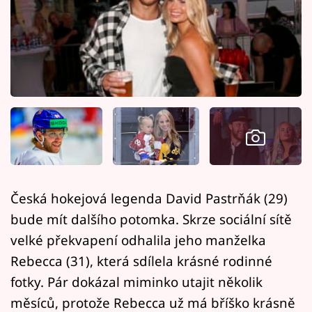
Horoskopy
Sledujte prima+
Filmový festival Karlovy Vary
Pořady
Mámy sobě
Přihlášení
Česká hokejová legenda David Pastrňák (29)
bude mít dalšího potomka. Skrze sociální sítě
Sledujte nás
velké překvapení odhalila jeho manželka
Rebecca (31), která sdílela krásné rodinné
fotky. Pár dokázal miminko utajit několik
měsíců, protože Rebecca už má bříško krásně