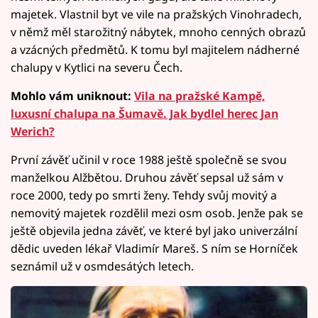
majetek. Vlastnil byt ve vile na pražských Vinohradech,
v němž měl starožitný nábytek, mnoho cenných obrazů
a vzácných předmětů. K tomu byl majitelem nádherné
chalupy v Kytlici na severu Čech.
Mohlo vám uniknout:
Vila na pražské Kampě,
luxusní chalupa na Šumavě. Jak bydlel herec Jan
Werich?
První závěť učinil v roce 1988 ještě společně se svou
manželkou Alžbětou. Druhou závěť sepsal už sám v
roce 2000, tedy po smrti ženy. Tehdy svůj movitý a
nemovitý majetek rozdělil mezi osm osob. Jenže pak se
ještě objevila jedna závěť, ve které byl jako univerzální
dědic uveden lékař Vladimír Mareš. S ním se Horníček
seznámil už v osmdesátých letech.