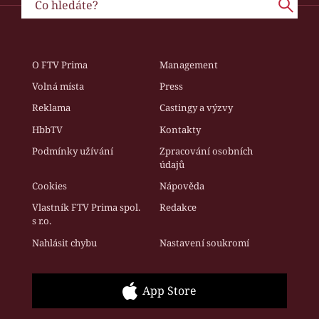
O FTV Prima
Management
Volná místa
Press
Reklama
Castingy a výzvy
HbbTV
Kontakty
Podmínky užívání
Zpracování osobních
údajů
Cookies
Nápověda
Vlastník FTV Prima spol.
Redakce
s r.o.
Nahlásit chybu
Nastavení soukromí
App Store