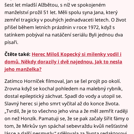
šest let mladší Alžbětou, s níž ve spokojeném
manželství prožil 51 let. Měli spolu syna Jana, který
zemřel tragicky v pouhých jednadvaceti letech. O život
přišel během letních prázdnin v roce 1972, když s
tatínkem pobýval na natáčení seriálu Byli jednou dva
písaři.
Čtěte také:
Herec Miloš Kopecký si milenky vodil i
domů. Někdy dorazily i dvě najednou. Jak to nesla
jeho manželka?
Zatímco Horníček filmoval, Jan se šel projít po okolí.
Zrovna když se kochal pohledem na malebný rybník,
dostal epileptický záchvat. Spadl do vody a utopil se.
Slavný herec si jeho smrt vyčítal až do konce života.
„Tvrdil, že je to všechno jeho vina a že měl zemřít raději
on než Honzík. Pamatuji se, že se pak začaly šířit fámy o
tom, že Mirkův syn spáchal sebevraždu kvůli nešťastné
lásce a další nesmysly,“ sdělovala za života redaktorovi