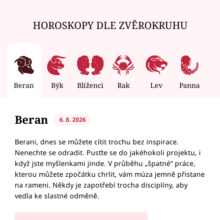
HOROSKOPY DLE ZVĚROKRUHU
Beran
Býk
Blíženci
Rak
Lev
Panna
V
Beran
6. 8. 2026
Berani, dnes se můžete cítit trochu bez inspirace.
Nenechte se odradit. Pusťte se do jakéhokoli projektu, i
když jste myšlenkami jinde. V průběhu „špatné“ práce,
kterou můžete zpočátku chrlit, vám múza jemně přistane
na rameni. Někdy je zapotřebí trocha disciplíny, aby
vedla ke slastné odměně.