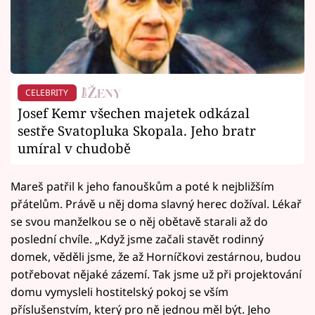
CELEBRITY
Josef Kemr všechen majetek odkázal
sestře Svatopluka Skopala. Jeho bratr
umíral v chudobě
Mareš patřil k jeho fanouškům a poté k nejbližším
přátelům. Právě u něj doma slavný herec dožíval. Lékař
se svou manželkou se o něj obětavě starali až do
poslední chvíle. „Když jsme začali stavět rodinný
domek, věděli jsme, že až Horníčkovi zestárnou, budou
potřebovat nějaké zázemí. Tak jsme už při projektování
domu vymysleli hostitelský pokoj se vším
příslušenstvím, který pro ně jednou měl být. Jeho