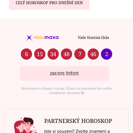
CELÝ HOROSKOP PRO DNEŠNÍ DEN
Vaše šťastná čísla
6
15
34
48
7
46
2
ZKUSTE ŠTĚSTÍ
Ministerstvo financí varuje: Účastí na hazardní hře může
vzniknout závislost ⑱
PARTNERSKÝ HOROSKOP
Jste si souzení? Zvolte znamení a