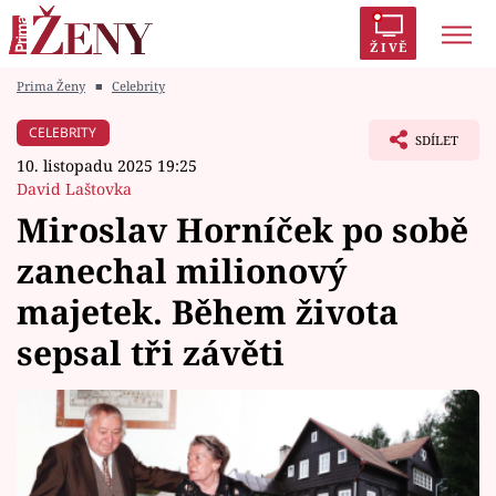
ŽIVĚ
Prima Ženy
■
Celebrity
Trendy:
Polabí
Inspekce
Prostřeno!
AYTO?
CELEBRITY
SDÍLET
Módní alarm
Zrádci
Proměny
10. listopadu 2025 19:25
David Laštovka
Miroslav Horníček po sobě
zanechal milionový
Témata
majetek. Během života
Celebrity
sepsal tři závěti
Vztahy
Seriály