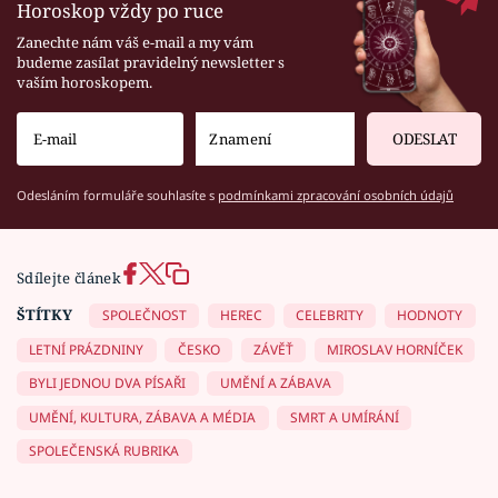
Horoskop vždy po ruce
Zanechte nám váš e-mail a my vám
budeme zasílat pravidelný newsletter s
vaším horoskopem.
ODESLAT
Odesláním formuláře souhlasíte s
podmínkami zpracování osobních údajů
Sdílejte článek
ŠTÍTKY
SPOLEČNOST
HEREC
CELEBRITY
HODNOTY
LETNÍ PRÁZDNINY
ČESKO
ZÁVĚŤ
MIROSLAV HORNÍČEK
BYLI JEDNOU DVA PÍSAŘI
UMĚNÍ A ZÁBAVA
UMĚNÍ, KULTURA, ZÁBAVA A MÉDIA
SMRT A UMÍRÁNÍ
SPOLEČENSKÁ RUBRIKA