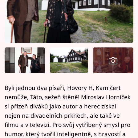
Horoskopy
Sledujte prima+
Filmový festival Karlovy Vary
Pořady
Mámy sobě
Přihlášení
Byli jednou dva písaři, Hovory H, Kam čert
nemůže, Táto, sežeň štěně! Miroslav Horníček
Sledujte nás
si přízeň diváků jako autor a herec získal
nejen na divadelních prknech, ale také ve
filmu a v televizi. Pro svůj vytříbený smysl pro
humor, který tvořil inteligentně, s hravostí a