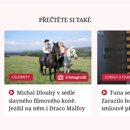
PŘEČTĚTE SI TAKÉ
CELEBRITY
SERIÁLY A FIL
8 fotografií
Michal Dlouhý v sedle
Tuna se chtěl vrátit domů.
slavného filmového koně.
Zarazilo ho
Jezdil na něm i Draco Malfoy
smlouvě př
zemřít