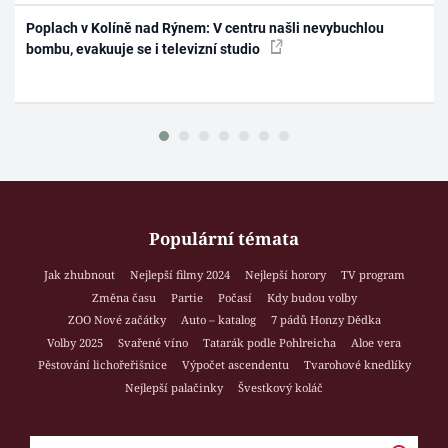
Poplach v Kolíně nad Rýnem: V centru našli nevybuchlou
bombu, evakuuje se i televizní studio
Populární témata
Jak zhubnout
Nejlepší filmy 2024
Nejlepší horory
TV program
Změna času
Partie
Počasí
Kdy budou volby
ZOO Nové začátky
Auto – katalog
7 pádů Honzy Dědka
Volby 2025
Svařené víno
Tatarák podle Pohlreicha
Aloe vera
Pěstování lichořeřišnice
Výpočet ascendentu
Tvarohové knedlíky
Nejlepší palačinky
Švestkový koláč