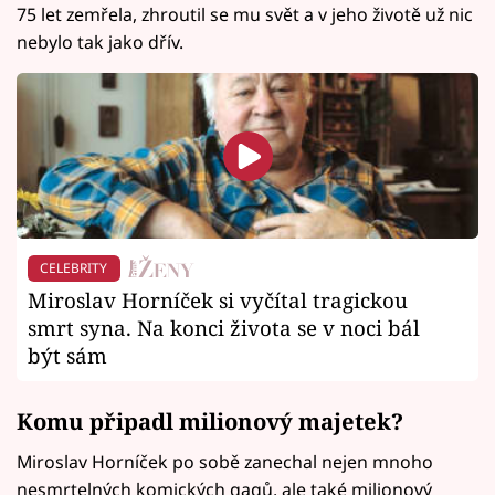
75 let zemřela, zhroutil se mu svět a v jeho životě už nic
nebylo tak jako dřív.
CELEBRITY
Miroslav Horníček si vyčítal tragickou
smrt syna. Na konci života se v noci bál
být sám
Komu připadl milionový majetek?
Miroslav Horníček po sobě zanechal nejen mnoho
nesmrtelných komických gagů, ale také milionový