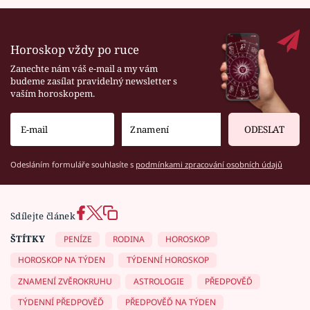
Horoskop vždy po ruce
Zanechte nám váš e-mail a my vám
budeme zasílat pravidelný newsletter s
vaším horoskopem.
ODESLAT
Odesláním formuláře souhlasíte s
podmínkami zpracování osobních údajů
Sdílejte článek
ŠTÍTKY
PENÍZE
RODINA
HOROSKOP
HOROSKOP NA TÝDEN
TÝDENNÍ HOROSKOP
ZNAMENÍ ZVĚROKRUHU
ASTROLOGIE
PŘEDPOVĚĎ
TÝDENNÍ PŘEDPOVĚĎ
PŘEDPOVĚĎ NA TÝDEN