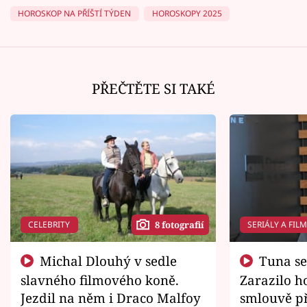
HOROSKOP NA PŘÍŠTÍ TÝDEN
HOROSKOPY 2025
PŘEČTĚTE SI TAKÉ
CELEBRITY
SERIÁLY A FIL
8 fotografií
Michal Dlouhý v sedle
Tuna se chtěl vrátit domů.
slavného filmového koně.
Zarazilo ho
Jezdil na něm i Draco Malfoy
smlouvě př