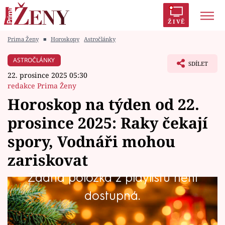
ŽIVĚ
Prima Ženy
■
Horoskopy
Astročlánky
Trendy:
Polabí
Inspekce
Prostřeno!
AYTO?
ASTROČLÁNKY
SDÍLET
Módní alarm
Zrádci
Proměny
22. prosince 2025 05:30
redakce Prima Ženy
Horoskop na týden od 22.
prosince 2025: Raky čekají
Témata
spory, Vodnáři mohou
Celebrity
zariskovat
Žádná položka z playlistu není
Vztahy
Kdo by měl tento týden doma méně mluvit a
dostupná.
Seriály
více naslouchat, kdo by se měl poučit z
minulosti a neopakovat staré chyby, koho