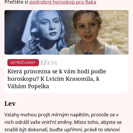
Přečtěte si
podrobný horoskop pro Raka
ASTROČLÁNKY
Která princezna se k vám hodí podle
horoskopu? K Lvicím Krasomila, k
Váhám Popelka
Lev
Vztahy mohou projít mírným napětím, protože se v
nich odráží vaše vnitřní změny. Místo toho, abyste se
snažili být dokonalí, buďte upřímní, právě to obnoví