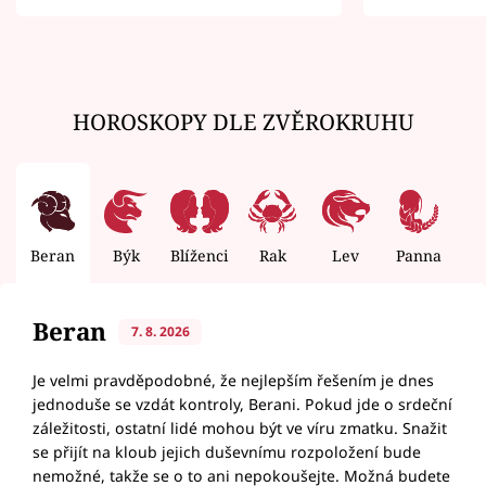
zemřít
HOROSKOPY DLE ZVĚROKRUHU
Beran
Býk
Blíženci
Rak
Lev
Panna
V
Beran
7. 8. 2026
Je velmi pravděpodobné, že nejlepším řešením je dnes
jednoduše se vzdát kontroly, Berani. Pokud jde o srdeční
záležitosti, ostatní lidé mohou být ve víru zmatku. Snažit
se přijít na kloub jejich duševnímu rozpoložení bude
nemožné, takže se o to ani nepokoušejte. Možná budete