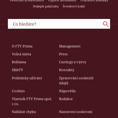
Pěstování lichořeřišnice
Výpočet ascendentu
Tvarohové knedlíky
Nejlepší palačinky
Švestkový koláč
O FTV Prima
Management
Volná místa
Press
Reklama
Castingy a výzvy
HbbTV
Kontakty
Podmínky užívání
Zpracování osobních
údajů
Cookies
Nápověda
Vlastník FTV Prima spol.
Redakce
s r.o.
Nahlásit chybu
Nastavení soukromí