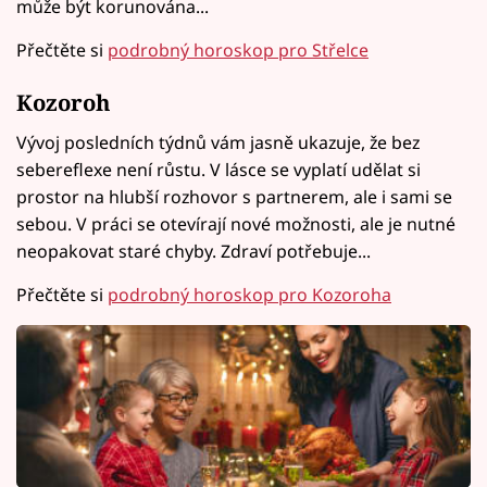
může být korunována...
Přečtěte si
podrobný horoskop pro Střelce
Kozoroh
Vývoj posledních týdnů vám jasně ukazuje, že bez
sebereflexe není růstu. V lásce se vyplatí udělat si
prostor na hlubší rozhovor s partnerem, ale i sami se
sebou. V práci se otevírají nové možnosti, ale je nutné
neopakovat staré chyby. Zdraví potřebuje...
Přečtěte si
podrobný horoskop pro Kozoroha