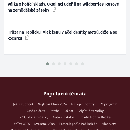
Válka o hořící sklady. Ukrajinci udeřili na Wildberries, Rusové
na zemědělské zásoby
Hrůza na Teplicku: Vlak ženu vláčel desítky metrů, držela se
kočárku
Populární témata
Jak zhubnout
Nejlepší filmy 2024
Nejlepší horory
TV program
Změna času
Partie
Počasí
Kdy budou volby
ZOO Nové začátky
Auto – katalog
7 pádů Honzy Dědka
Volby 2025
Svařené víno
Tatarák podle Pohlreicha
Aloe vera