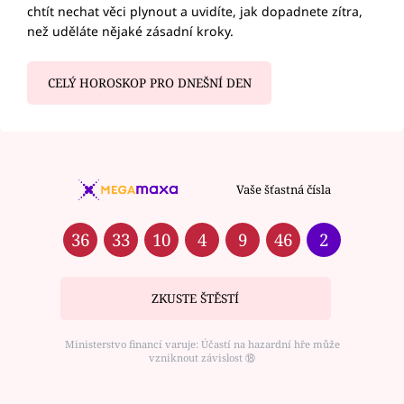
chtít nechat věci plynout a uvidíte, jak dopadnete zítra,
než uděláte nějaké zásadní kroky.
CELÝ HOROSKOP PRO DNEŠNÍ DEN
Vaše šťastná čísla
36
33
10
4
9
46
2
ZKUSTE ŠTĚSTÍ
Ministerstvo financí varuje: Účastí na hazardní hře může
vzniknout závislost ⑱