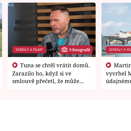
SERIÁLY A FILMY
SERIÁLY A FI
9 fotografií
Tuna se chtěl vrátit domů.
Martin Písařík jako
Zarazilo ho, když si ve
vyvrhel 
smlouvě přečetl, že může
údajnému
zemřít
je v nemil