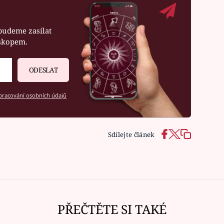
budeme zasílat
oskopem.
ODESLAT
racování osobních údajů
Sdílejte článek
PŘEČTĚTE SI TAKÉ