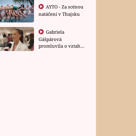
AYTO - Za scénou
natáčení v Thajsku
Gabriela
Gášpárová
promluvila o vztahu
a zakládání rodiny