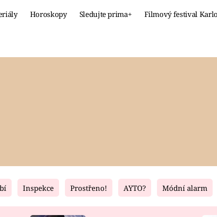
eriály
Horoskopy
Sledujte prima+
Filmový festival Karl
Celebrity
Recept
MÓDA A KRÁSA
HLAVNÍ JÍ
VZTAHY A SEX
SLADKÉ
PRIMA MAMINKA
ZDRAVÉ
bí
Inspekce
Prostřeno!
AYTO?
Módní alarm
Fresh
Living
RECEPTY
BYDLENÍ