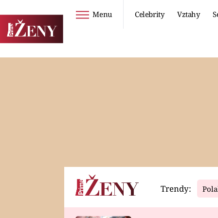
Menu
Celebrity
Vztahy
S
Seriály
Životní styl
ZOO
DIETY A HUBNUTÍ
PROSTŘENO!
CESTOVÁNÍ A
DOVOLENÁ
DUCH
ZDRAVÍ
Trendy:
Pola
Horoskopy
Video
ASTROČLÁNKY
SERIÁLY