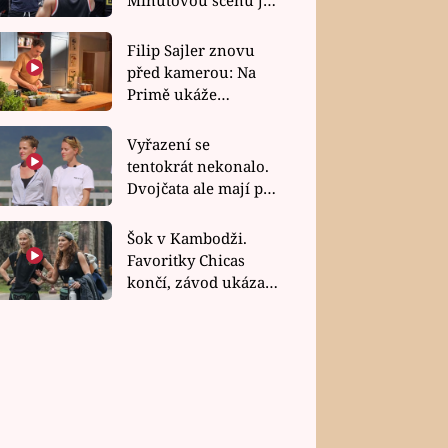
bez dubla
Filip Sajler znovu
před kamerou: Na
Primě ukáže
poctivou kuchyni i
rychlé recepty
Vyřazení se
tentokrát nekonalo.
Dvojčata ale mají po
uzavření třetí etapy
závodu nůž na krku
Šok v Kambodži.
Favoritky Chicas
končí, závod ukázal
svou nejtvrdší tvář