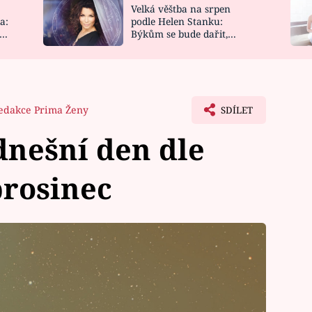
Velká věštba na srpen
NOVINKY
ZAHRADA
a:
podle Helen Stanku:
y
Býkům se bude dařit,
VIDEORECEPTY
DESIGN
Vodnáře čeká jízda
edakce Prima Ženy
SDÍLET
nešní den dle
prosinec