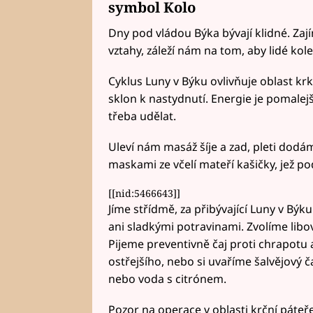
symbol Kolo
Dny pod vládou Býka bývají klidné. Za
vztahy, záleží nám na tom, aby lidé kol
Cyklus Luny v Býku ovlivňuje oblast krku,
sklon k nastydnutí. Energie je pomalejš
třeba udělat.
Uleví nám masáž šíje a zad, pleti dodá
maskami ze včelí mateří kašičky, jež po
[[nid:5466643]]
Jíme střídmě, za přibývající Luny v Býk
ani sladkými potravinami. Zvolíme libo
Pijeme preventivně čaj proti chrapotu 
ostřejšího, nebo si uvaříme šalvějový č
nebo voda s citrónem.
Pozor na operace v oblasti krční páteře,