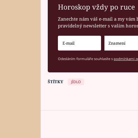
Horoskop vždy po ruce
Zanechte nám váš e-mail a my vám 
pravidelný newsletter s vaším hor
Odesláním formuláře souhlasíte s
podmínkami zp
ŠTÍTKY
JÍDLO