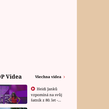
P Videa
Všechna videa
Heidi Janků
vzpomíná na svůj
šatník z 80. let -
Shopaholičky