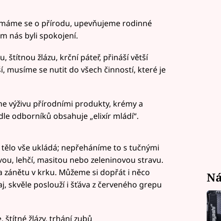
jímáme se o přírodu, upevňujeme rodinné
em nás byli spokojení.
 štítnou žlázu, krční páteř, přináší větší
í, musíme se nutit do všech činností, které je
me výživu přírodními produkty, krémy a
dle odborníků obsahuje „elixír mládí“.
u tělo vše ukládá; nepřeháníme to s tučnými
vou, lehčí, masitou nebo zeleninovou stravu.
a zánětu v krku. Můžeme si dopřát i něco
Ná
aj, skvěle poslouží i šťáva z červeného grepu
 štítné žlázy, trhání zubů