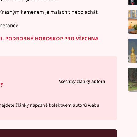
 Krásným kamenem je malachit nebo achát.
meranče.
INCI. PODROBNÝ HOROSKOP PRO VŠECHNA
Všechny články autora
ny
ajdete články napsané kolektivem autorů webu.