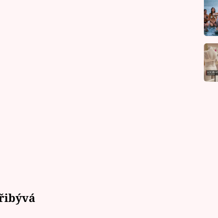
řibývá