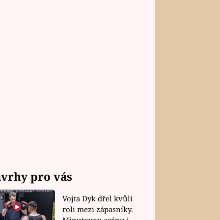
vrhy pro vás
Vojta Dyk dřel kvůli
roli mezi zápasníky.
Minutovou scénu jel