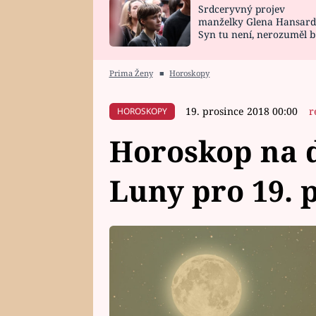
Srdceryvný projev
SNÁŘ
CELEBRITY
manželky Glena Hansard
Syn tu není, nerozuměl b
HOROSKOP NA
VAŘENÍ
tomu, vysvětlila
ROK 2023
Prima Ženy
■
Horoskopy
19. prosince 2018 00:00
r
HOROSKOPY
Horoskop na d
Luny pro 19. 