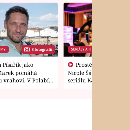
LMY
SERIÁLY A FILMY
8 fotografií
14 f
Prostě si o to řekla! Takhle
Marek pomáhá
Nicole Šáchová získala r
 vrahovi. V Polabí
seriálu Kamarádi
osti