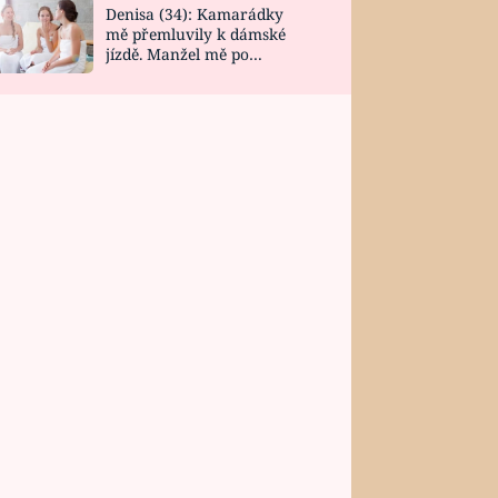
Denisa (34): Kamarádky
mě přemluvily k dámské
jízdě. Manžel mě po
návratu zaskočil