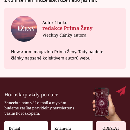
Autor článku
redakce Prima Ženy
Všechny články autora
Newsroom magazínu Prima Ženy. Tady najdete
články napsané kolektivem autorů webu.
Horoskop vždy po ruce
Zanechte nám váš e-mail a my vám
budeme zasílat pravidelný newsletter s
vaším horoskopem.
ODESLAT