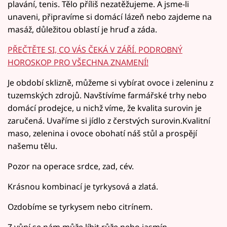
plavání, tenis. Tělo příliš nezatěžujeme. A jsme-li
unaveni, připravíme si domácí lázeň nebo zajdeme na
masáž, důležitou oblastí je hruď a záda.
PŘEČTĚTE SI, CO VÁS ČEKÁ V ZÁŘÍ. PODROBNÝ
HOROSKOP PRO VŠECHNA ZNAMENÍ!
Je období sklizně, můžeme si vybírat ovoce i zeleninu z
tuzemských zdrojů. Navštívíme farmářské trhy nebo
domácí prodejce, u nichž víme, že kvalita surovin je
zaručená. Uvaříme si jídlo z čerstvých surovin.Kvalitní
maso, zelenina i ovoce obohatí náš stůl a prospějí
našemu tělu.
Pozor na operace srdce, zad, cév.
Krásnou kombinací je tyrkysová a zlatá.
Ozdobíme se tyrkysem nebo citrínem.
Z vůní se nám může líbit růže nebo jasmín.