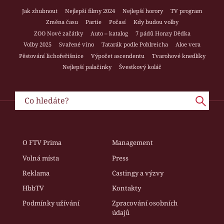
Jak zhubnout
Nejlepší filmy 2024
Nejlepší horory
TV program
Změna času
Partie
Počasí
Kdy budou volby
ZOO Nové začátky
Auto – katalog
7 pádů Honzy Dědka
Volby 2025
Svařené víno
Tatarák podle Pohlreicha
Aloe vera
Pěstování lichořeřišnice
Výpočet ascendentu
Tvarohové knedlíky
Nejlepší palačinky
Švestkový koláč
O FTV Prima
Management
Volná místa
Press
Reklama
Castingy a výzvy
HbbTV
Kontakty
Podmínky užívání
Zpracování osobních
údajů