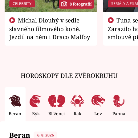
CELEBRITY
SERIÁLY A FIL
8 fotografií
Michal Dlouhý v sedle
Tuna se chtěl vrátit domů.
slavného filmového koně.
Zarazilo ho
Jezdil na něm i Draco Malfoy
smlouvě př
zemřít
HOROSKOPY DLE ZVĚROKRUHU
Beran
Býk
Blíženci
Rak
Lev
Panna
V
Beran
6. 8. 2026