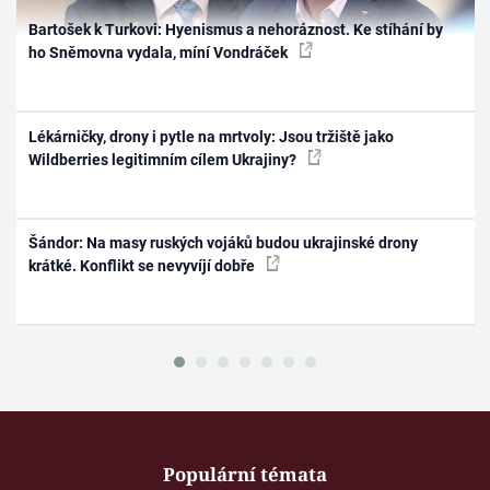
Bartošek k Turkovi: Hyenismus a nehoráznost. Ke stíhání by
ho Sněmovna vydala, míní Vondráček
Lékárničky, drony i pytle na mrtvoly: Jsou tržiště jako
Wildberries legitimním cílem Ukrajiny?
Šándor: Na masy ruských vojáků budou ukrajinské drony
krátké. Konflikt se nevyvíjí dobře
Populární témata