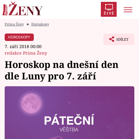
ŽIVĚ
Prima Ženy
■
Horoskopy
Trendy:
Polabí
Inspekce
Prostřeno!
AYTO?
HOROSKOPY
SDÍLET
Módní alarm
Zrádci
Proměny
7. září 2018 00:00
redakce Prima Ženy
Horoskop na dnešní den
dle Luny pro 7. září
Témata
Celebrity
Vztahy
Seriály