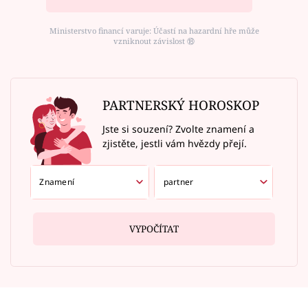
Ministerstvo financí varuje: Účastí na hazardní hře může
vzniknout závislost ⑱
PARTNERSKÝ HOROSKOP
Jste si souzení? Zvolte znamení a
zjistěte, jestli vám hvězdy přejí.
VYPOČÍTAT