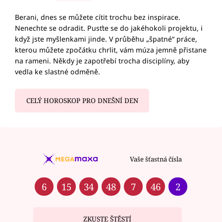
Berani, dnes se můžete cítit trochu bez inspirace.
Nenechte se odradit. Pusťte se do jakéhokoli projektu, i
když jste myšlenkami jinde. V průběhu „špatné“ práce,
kterou můžete zpočátku chrlit, vám múza jemně přistane
na rameni. Někdy je zapotřebí trocha disciplíny, aby
vedla ke slastné odměně.
CELÝ HOROSKOP PRO DNEŠNÍ DEN
Vaše šťastná čísla
6
15
34
48
7
46
2
ZKUSTE ŠTĚSTÍ