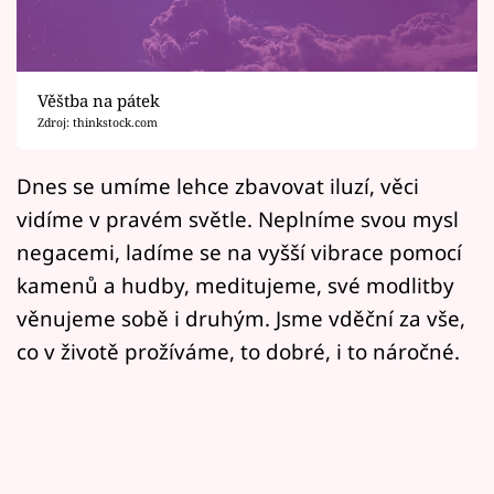
Horoskopy
Sledujte prima+
Věštba na pátek
Filmový festival Karlovy Vary
Zdroj: thinkstock.com
Pořady
Dnes se umíme lehce zbavovat iluzí, věci
vidíme v pravém světle. Neplníme svou mysl
Mámy sobě
negacemi, ladíme se na vyšší vibrace pomocí
kamenů a hudby, meditujeme, své modlitby
Přihlášení
věnujeme sobě i druhým. Jsme vděční za vše,
co v životě prožíváme, to dobré, i to náročné.
Sledujte nás