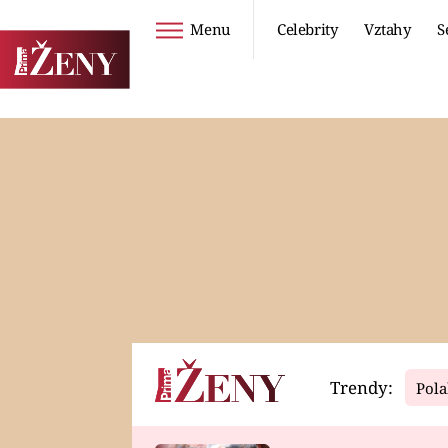
Menu
Celebrity
Vztahy
S
Seriály
Životní styl
ZOO
DIETY A HUBNUTÍ
PROSTŘENO!
CESTOVÁNÍ A
DOVOLENÁ
DUCH
ZDRAVÍ
Trendy:
Pola
Horoskopy
Video
ASTROČLÁNKY
SERIÁLY