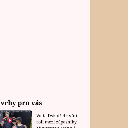
vrhy pro vás
Vojta Dyk dřel kvůli
roli mezi zápasníky.
Minutovou scénu jel