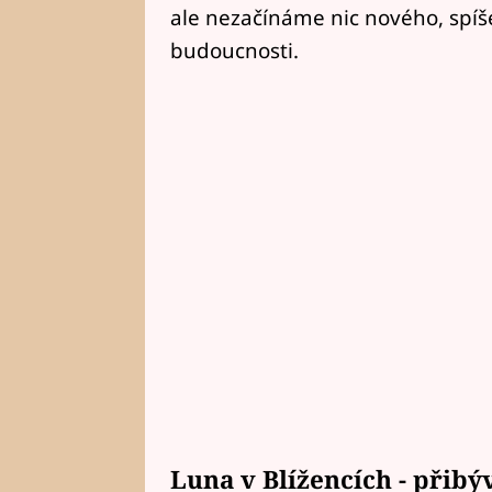
ale nezačínáme nic nového, spí
budoucnosti.
Luna v Blížencích - přibý