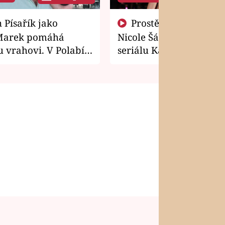
Prostě si o to řekla! Takhle
Marek pomáhá
Nicole Šáchová získala r
 vrahovi. V Polabí
seriálu Kamarádi
osti