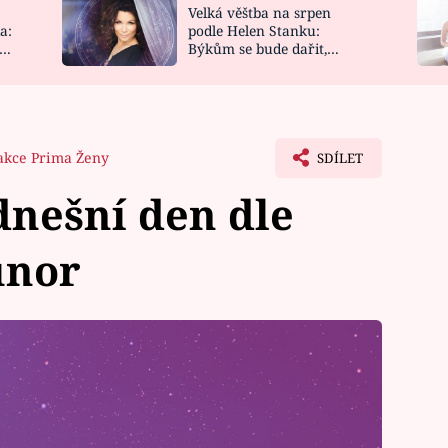
Velká věštba na srpen
NOVINKY
ZAHRADA
a:
podle Helen Stanku:
y
Býkům se bude dařit,
VIDEORECEPTY
DESIGN
Vodnáře čeká jízda
akce Prima Ženy
SDÍLET
nešní den dle
únor