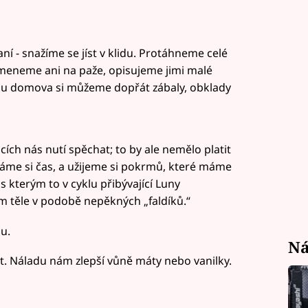
í - snažíme se jíst v klidu. Protáhneme celé
omeneme ani na paže, opisujeme jimi malé
klidu domova si můžeme dopřát zábaly, obklady
ích nás nutí spěchat; to by ale nemělo platit
ěláme si čas, a užijeme si pokrmů, které máme
 s kterým to v cyklu přibývající Luny
 těle v podobě nepěkných „faldíků.“
u.
Ná
. Náladu nám zlepší vůně máty nebo vanilky.