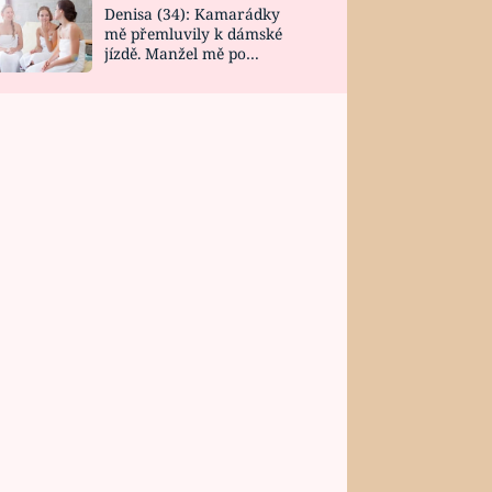
Denisa (34): Kamarádky
mě přemluvily k dámské
jízdě. Manžel mě po
návratu zaskočil