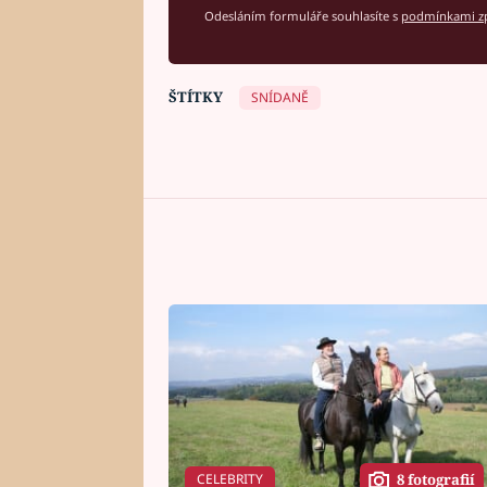
Odesláním formuláře souhlasíte s
podmínkami zp
ŠTÍTKY
SNÍDANĚ
CELEBRITY
8 fotografií