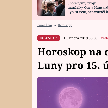
Srdceryvný projev
SNÁŘ
CELEBRITY
manželky Glena Hansard
Syn tu není, nerozuměl b
HOROSKOP NA
VAŘENÍ
tomu, vysvětlila
ROK 2023
Prima Ženy
■
Horoskopy
15. února 2019 00:00
red
HOROSKOPY
Horoskop na d
Luny pro 15. 