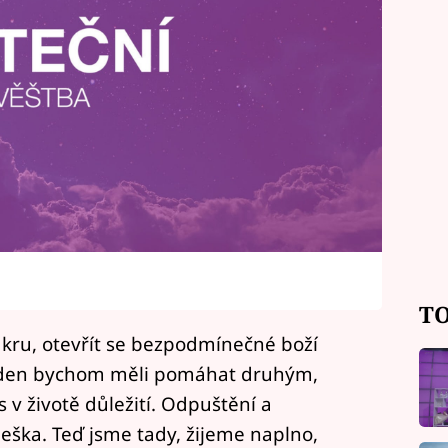
TO
čakru, otevřít se bezpodmínečné boží
to den bychom měli pomáhat druhým,
s v životě důležití. Odpuštění a
ška. Teď jsme tady, žijeme naplno,