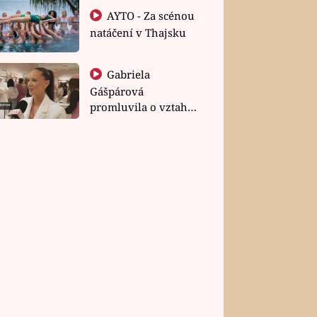
AYTO - Za scénou
natáčení v Thajsku
Gabriela
Gášpárová
promluvila o vztahu
a zakládání rodiny