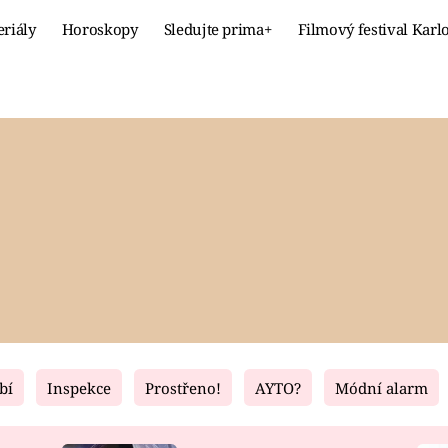
eriály
Horoskopy
Sledujte prima+
Filmový festival Karl
Celebrity
Recept
MÓDA A KRÁSA
HLAVNÍ JÍ
VZTAHY A SEX
SLADKÉ
PRIMA MAMINKA
ZDRAVÉ
bí
Inspekce
Prostřeno!
AYTO?
Módní alarm
Fresh
Living
RECEPTY
BYDLENÍ