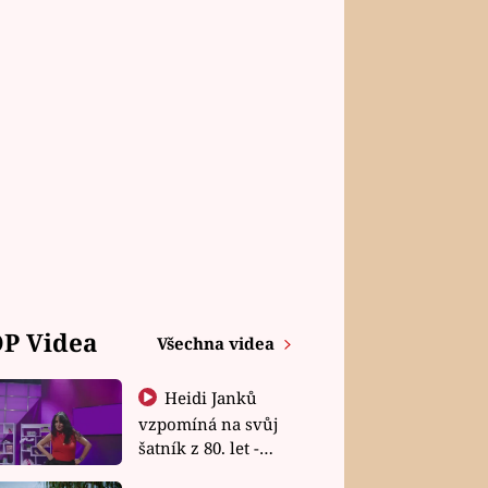
P Videa
Všechna videa
Heidi Janků
vzpomíná na svůj
šatník z 80. let -
Shopaholičky