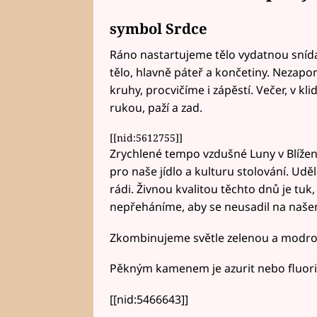
symbol Srdce
Ráno nastartujeme tělo vydatnou snídan
tělo, hlavně páteř a končetiny. Nezap
kruhy, procvičíme i zápěstí. Večer, v 
rukou, paží a zad.
[[nid:5612755]]
Zrychlené tempo vzdušné Luny v Blíženc
pro naše jídlo a kulturu stolování. Ud
rádi. Živnou kvalitou těchto dnů je tuk,
nepřeháníme, aby se neusadil na našem
Zkombinujeme světle zelenou a modro
Pěkným kamenem je azurit nebo fluorit
[[nid:5466643]]