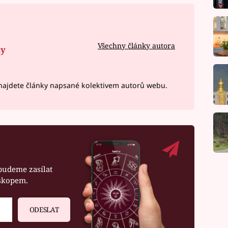
Všechny články autora
ny
ajdete články napsané kolektivem autorů webu.
budeme zasílat
oskopem.
ODESLAT