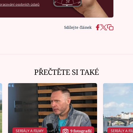
racování osobních údajů
Sdílejte článek
PŘEČTĚTE SI TAKÉ
SERIÁLY A FILMY
SERIÁLY A FI
9 fotografií