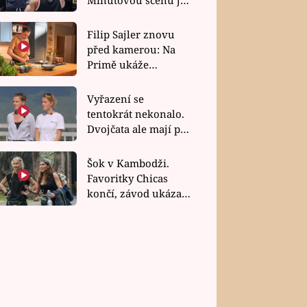
bez dubla
Filip Sajler znovu
před kamerou: Na
Primě ukáže
poctivou kuchyni i
rychlé recepty
Vyřazení se
tentokrát nekonalo.
Dvojčata ale mají po
uzavření třetí etapy
závodu nůž na krku
Šok v Kambodži.
Favoritky Chicas
končí, závod ukázal
svou nejtvrdší tvář