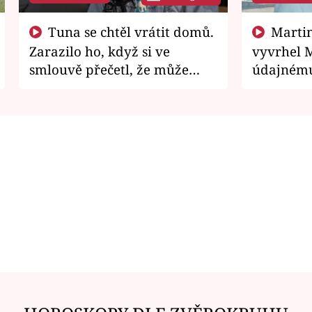
Tuna se chtěl vrátit domů.
Martin Písařík jako
Zarazilo ho, když si ve
vyvrhel 
smlouvě přečetl, že může
údajnému
zemřít
je v nemil