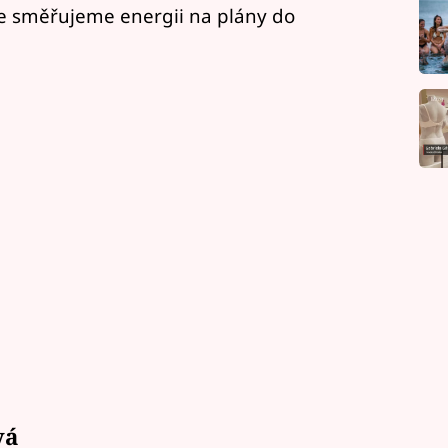
še směřujeme energii na plány do
vá