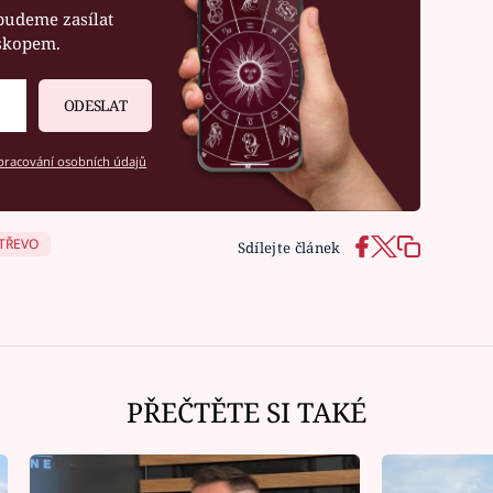
budeme zasílat
oskopem.
ODESLAT
racování osobních údajů
TŘEVO
Sdílejte článek
PŘEČTĚTE SI TAKÉ