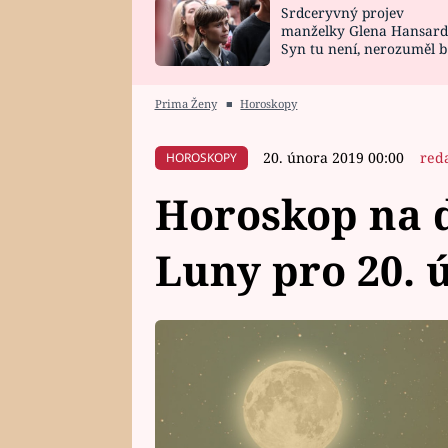
Srdceryvný projev
SNÁŘ
CELEBRITY
manželky Glena Hansard
Syn tu není, nerozuměl b
HOROSKOP NA
VAŘENÍ
tomu, vysvětlila
ROK 2023
Prima Ženy
■
Horoskopy
20. února 2019 00:00
red
HOROSKOPY
Horoskop na d
Luny pro 20. 