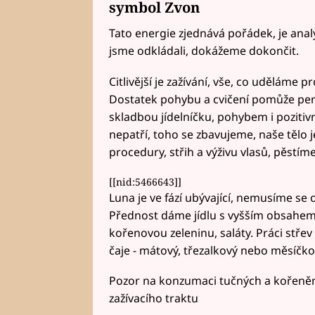
symbol Zvon
Tato energie zjednává pořádek, je analy
jsme odkládali, dokážeme dokončit.
Citlivější je zažívání, vše, co uděláme 
Dostatek pohybu a cvičení pomůže peri
skladbou jídelníčku, pohybem i poziti
nepatří, toho se zbavujeme, naše tělo j
procedury, střih a výživu vlasů, pěstím
[[nid:5466643]]
Luna je ve fází ubývající, nemusíme se o
Přednost dáme jídlu s vyšším obsahem 
kořenovou zeleninu, saláty. Práci stře
čaje - mátový, třezalkový nebo měsíčko
Pozor na konzumaci tučných a kořeněnýc
zažívacího traktu