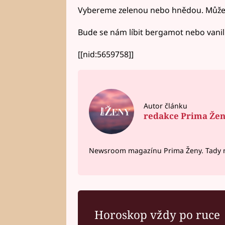
Vybereme zelenou nebo hnědou. Může 
Bude se nám líbit bergamot nebo vanil
[[nid:5659758]]
Autor článku
redakce Prima Že
Newsroom magazínu Prima Ženy. Tady n
Horoskop vždy po ruce