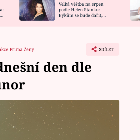
Velká věštba na srpen
NOVINKY
ZAHRADA
a:
podle Helen Stanku:
y
Býkům se bude dařit,
VIDEORECEPTY
DESIGN
Vodnáře čeká jízda
akce Prima Ženy
SDÍLET
nešní den dle
únor