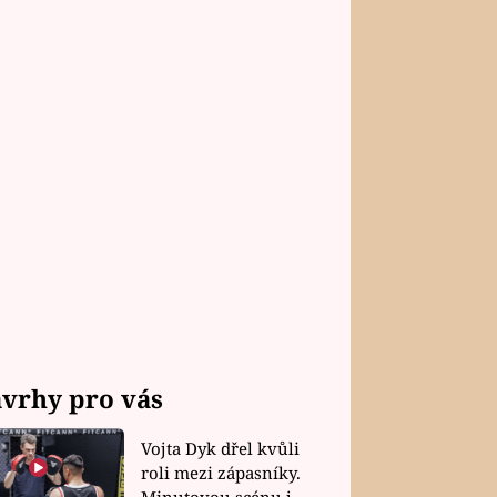
vrhy pro vás
Vojta Dyk dřel kvůli
roli mezi zápasníky.
Minutovou scénu jel