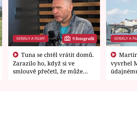
SERIÁLY A FILMY
SERIÁLY A FI
9 fotografií
Tuna se chtěl vrátit domů.
Martin Písařík jako
Zarazilo ho, když si ve
vyvrhel 
smlouvě přečetl, že může
údajnému
zemřít
je v nemil