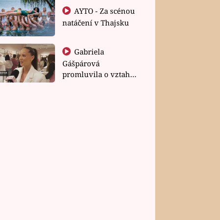
AYTO - Za scénou
natáčení v Thajsku
Gabriela
Gášpárová
promluvila o vztahu
a zakládání rodiny