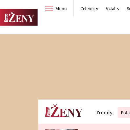
Menu
Celebrity
Vztahy
S
Seriály
Životní styl
ZOO
DIETY A HUBNUTÍ
PROSTŘENO!
CESTOVÁNÍ A
DOVOLENÁ
DUCH
ZDRAVÍ
Trendy:
Pola
Horoskopy
Video
ASTROČLÁNKY
SERIÁLY