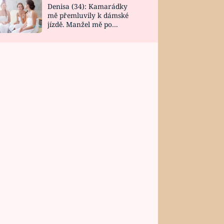
Denisa (34): Kamarádky
mě přemluvily k dámské
jízdě. Manžel mě po
návratu zaskočil