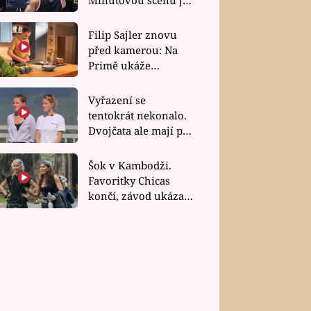
bez dubla
Filip Sajler znovu
před kamerou: Na
Primě ukáže
poctivou kuchyni i
rychlé recepty
Vyřazení se
tentokrát nekonalo.
Dvojčata ale mají po
uzavření třetí etapy
závodu nůž na krku
Šok v Kambodži.
Favoritky Chicas
končí, závod ukázal
svou nejtvrdší tvář