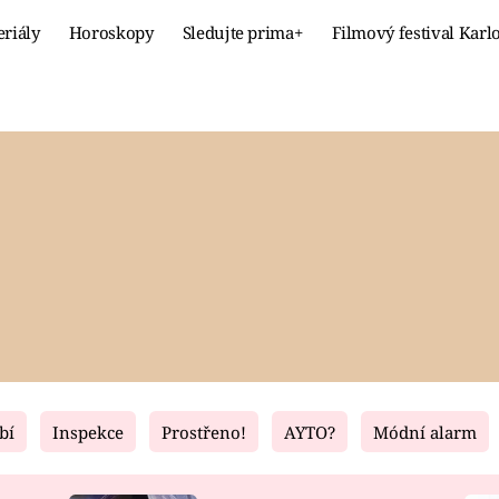
eriály
Horoskopy
Sledujte prima+
Filmový festival Karl
Celebrity
Recept
MÓDA A KRÁSA
HLAVNÍ JÍ
VZTAHY A SEX
SLADKÉ
PRIMA MAMINKA
ZDRAVÉ
bí
Inspekce
Prostřeno!
AYTO?
Módní alarm
Fresh
Living
RECEPTY
BYDLENÍ