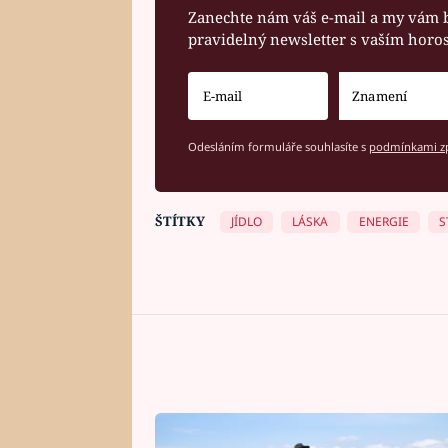
Zanechte nám váš e-mail a my vám 
pravidelný newsletter s vaším hor
Odesláním formuláře souhlasíte s
podmínkami zp
ŠTÍTKY
JÍDLO
LÁSKA
ENERGIE
S