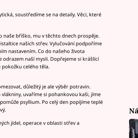
tická, soustředíme se na detaily. Věci, které
pro naše bříško, mu v těchto dnech prospěje.
staltice našich střev. Vylučování podpoříme
vním nastavením. Co do našeho života
e odrazem naší mysli. Dopřejeme si krášlící
e pokožku celého těla.
mezovat, důležitý je ale výběr potravin.
vlákniny, uvaříme si pohankovou kaši, jíme
v pomůže psyllium. Po celý den popíjíme teplé
Ná
vý.
h jídel, operace v oblasti střev a