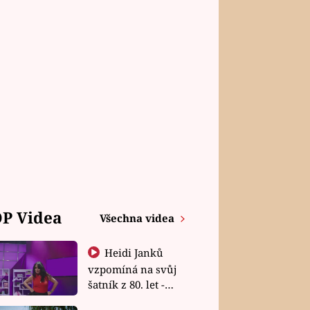
P Videa
Všechna videa
Heidi Janků
vzpomíná na svůj
šatník z 80. let -
Shopaholičky