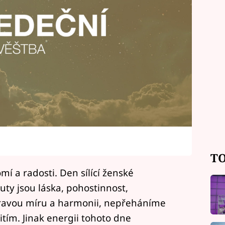
TO
í a radosti. Den sílící ženské
uty jsou láska, pohostinnost,
pravou míru a harmonii, nepřeháníme
pitím. Jinak energii tohoto dne