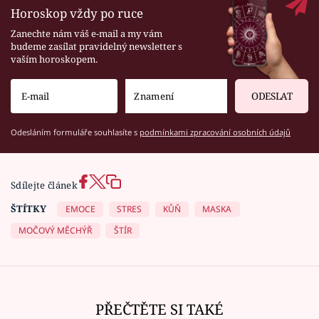
Horoskop vždy po ruce
Zanechte nám váš e-mail a my vám
budeme zasílat pravidelný newsletter s
vaším horoskopem.
ODESLAT
Odesláním formuláře souhlasíte s
podmínkami zpracování osobních údajů
Sdílejte článek
ŠTÍTKY
EMOCE
STRES
KŮŇ
MASKA
MOČOVÝ MĚCHÝŘ
ŠTÍR
PŘEČTĚTE SI TAKÉ