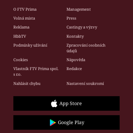
O FTV Prima
Management
Volná místa
Press
Reklama
Castingy a výzvy
HbbTV
Kontakty
Podmínky užívání
Zpracování osobních
údajů
Cookies
Nápověda
Vlastník FTV Prima spol.
Redakce
s r.o.
Nahlásit chybu
Nastavení soukromí
App Store
Google Play