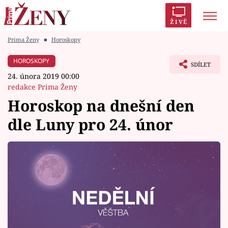
ŽIVĚ
Prima Ženy
■
Horoskopy
Trendy:
Polabí
Inspekce
Prostřeno!
AYTO?
HOROSKOPY
SDÍLET
Módní alarm
Zrádci
Proměny
24. února 2019 00:00
redakce Prima Ženy
Horoskop na dnešní den
dle Luny pro 24. únor
Témata
Celebrity
Vztahy
Seriály