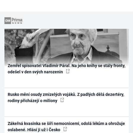
Zemřel spisovatel Vladimír Páral. Na jeho knihy se stály fronty,
odešel v den svých narozenin
Rusko mění osudy zmizelých vojáků. Z padlých dělá dezertéry,
rodiny přicházejí o miliony
Zákeřná kvasinka se šíří nemocnicemi, odolá lékům a ohrožuje
oslabené. Hlásí ji už i Česko