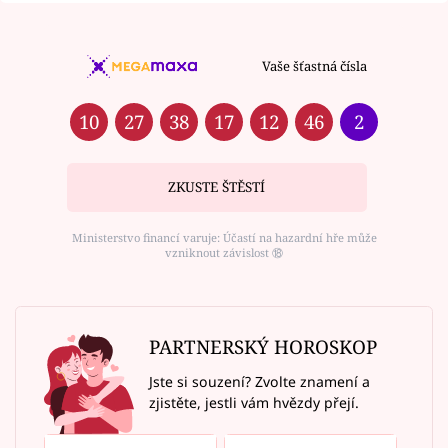
Vaše šťastná čísla
10
27
38
17
12
46
2
ZKUSTE ŠTĚSTÍ
Ministerstvo financí varuje: Účastí na hazardní hře může
vzniknout závislost ⑱
PARTNERSKÝ HOROSKOP
Jste si souzení? Zvolte znamení a
zjistěte, jestli vám hvězdy přejí.