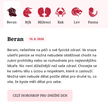
Beran
Býk
Blíženci
Rak
Lev
Panna
V
Beran
10. 8. 2026
Berani, nešetřete na péči o své fyzické zdraví. Ve snaze
ušetřit peníze se možná nebudete obtěžovat chodit na
zubní prohlídky nebo se rozhodnete pro nejlevnějšího
lékaře. Nic není důležitější než vaše zdraví. Chovejte se
ke svému tělu s úctou a respektem, které si zaslouží.
Možná vám nebude dělat potíže dělat pro druhé to, co
víte, že byste měli dělat pro sebe.
CELÝ HOROSKOP PRO DNEŠNÍ DEN