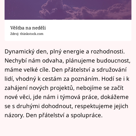
Horoskopy
Sledujte prima+
Věštba na neděli
Filmový festival Karlovy Vary
Zdroj: thinkstock.com
Pořady
Dynamický den, plný energie a rozhodnosti.
Nechybí nám odvaha, plánujeme budoucnost,
Mámy sobě
máme velké cíle. Den přátelství a sdružování
lidí, vhodný k cestám za poznáním. Hodí se i k
Přihlášení
zahájení nových projektů, nebojíme se začít
nové věci, jde nám i týmová práce, dokážeme
Sledujte nás
se s druhými dohodnout, respektujeme jejich
názory. Den přátelství a spolupráce.