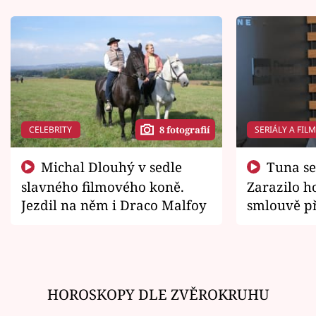
CELEBRITY
SERIÁLY A FIL
8 fotografií
Michal Dlouhý v sedle
Tuna se chtěl vrátit domů.
slavného filmového koně.
Zarazilo ho
Jezdil na něm i Draco Malfoy
smlouvě př
zemřít
HOROSKOPY DLE ZVĚROKRUHU