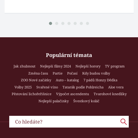
Populární témata
Jak zhubnout
Nejlepší filmy 2024
Nejlepší horory
TV program
Změna času
Partie
Počasí
Kdy budou volby
ZOO Nové začátky
Auto – katalog
7 pádů Honzy Dědka
Volby 2025
Svařené víno
Tatarák podle Pohlreicha
Aloe vera
Pěstování lichořeřišnice
Výpočet ascendentu
Tvarohové knedlíky
Nejlepší palačinky
Švestkový koláč