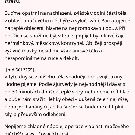
stresu.
Buďme opatrní na nachlazení, zvláště v dolní části těla,
v oblasti močového měchýře a vylučování. Pamatujeme
na teplé oblečení, hlavně na nepromokavou obuv. Při
potížích se snažíme být v teple, popíjet bylinkové čaje -
heřmánkový, měsíčkový, kontryhel. Obličeji prospějí
výživné masky, nešidíme však ani své tělo a
nezapomínáme na ruce a dekolt.
[[nid:5612755]]
V tyto dny se z našeho těla snadněji odplavují toxiny.
Hodně pijeme. Podle ájurvedy je nejvhodnější dávat si
po 30 minutách doušek teplé vody, nebudeme mít hlad
a bude nám stačit i lehký oběd – dušená zelenina, rýže,
nebo jen banány či jablka. Večer se budeme cítit plní
síly, a především odlehčeni.
Nepijeme chladné nápoje, operace v oblasti močového
měchýře a vylučovacích cest.