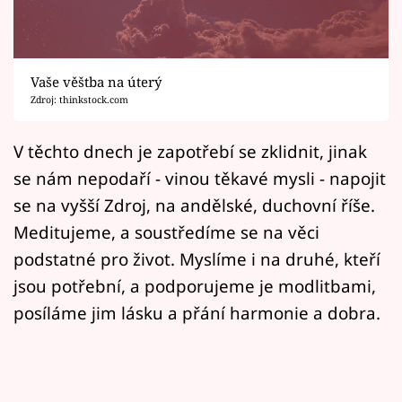
Horoskopy
Sledujte prima+
Vaše věštba na úterý
Filmový festival Karlovy Vary
Zdroj: thinkstock.com
Pořady
V těchto dnech je zapotřebí se zklidnit, jinak
se nám nepodaří - vinou těkavé mysli - napojit
Mámy sobě
se na vyšší Zdroj, na andělské, duchovní říše.
Meditujeme, a soustředíme se na věci
Přihlášení
podstatné pro život. Myslíme i na druhé, kteří
jsou potřební, a podporujeme je modlitbami,
Sledujte nás
posíláme jim lásku a přání harmonie a dobra.