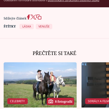
Odesláním formuláře souhlasíte s
podmínkami zpracování osobních údajů
Sdílejte článek
ŠTÍTKY
LÁSKA
VENUŠE
PŘEČTĚTE SI TAKÉ
CELEBRITY
SERIÁLY A FIL
8 fotografií