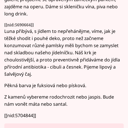
zajděme na operu. Dáme si skleničku vína, piva nebo
long drink.
[[nid:5690664]]
Luna přibývá, s jídlem to nepřehánějme, víme, jak je
těžké shodit i pouhé deko, proto než začneme
konzumovat různé pamlsky měli bychom se zamyslet
nad skladbou našeho jídelníčku. Náš krk je
choulostivější, a proto preventivně přidáváme do jídla
přírodní antibiotika - cibuli a česnek. Pijeme lipový a
šalvějový čaj.
Pěkná barva je fuksiová nebo písková.
Z kamenů vybereme rodochrozit nebo jaspis. Bude
nám vonět máta nebo santal.
[[nid:5704844]]