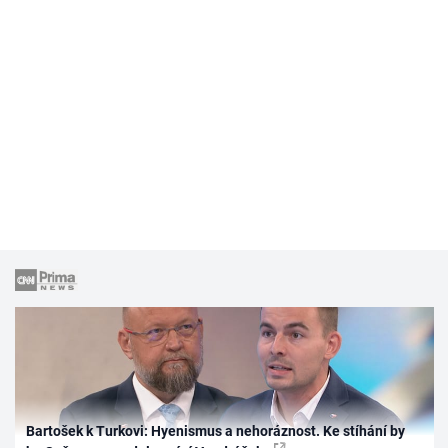
Bartošek k Turkovi: Hyenismus a nehoráznost. Ke stíhání by