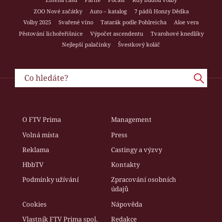
ZOO Nové začátky
Auto – katalog
7 pádů Honzy Dědka
Volby 2025
Svařené víno
Tatarák podle Pohlreicha
Aloe vera
Pěstování lichořeřišnice
Výpočet ascendentu
Tvarohové knedlíky
Nejlepší palačinky
Švestkový koláč
O FTV Prima
Management
Volná místa
Press
Reklama
Castingy a výzvy
HbbTV
Kontakty
Podmínky užívání
Zpracování osobních
údajů
Cookies
Nápověda
Vlastník FTV Prima spol.
Redakce