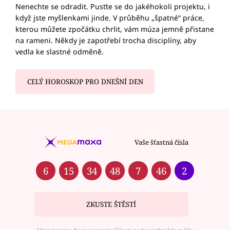
Nenechte se odradit. Pusťte se do jakéhokoli projektu, i
když jste myšlenkami jinde. V průběhu „špatné“ práce,
kterou můžete zpočátku chrlit, vám múza jemně přistane
na rameni. Někdy je zapotřebí trocha disciplíny, aby
vedla ke slastné odměně.
CELÝ HOROSKOP PRO DNEŠNÍ DEN
Vaše šťastná čísla
6
15
34
48
7
46
2
ZKUSTE ŠTĚSTÍ