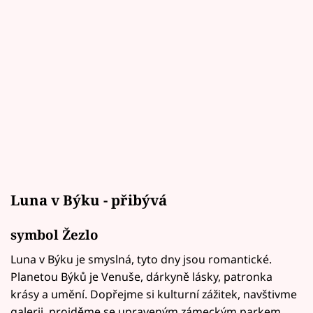
Luna v Býku - přibývá
symbol Žezlo
Luna v Býku je smyslná, tyto dny jsou romantické.
Planetou Býků je Venuše, dárkyně lásky, patronka
krásy a umění. Dopřejme si kulturní zážitek, navštivme
galerii, projděme se upraveným zámeckým parkem,