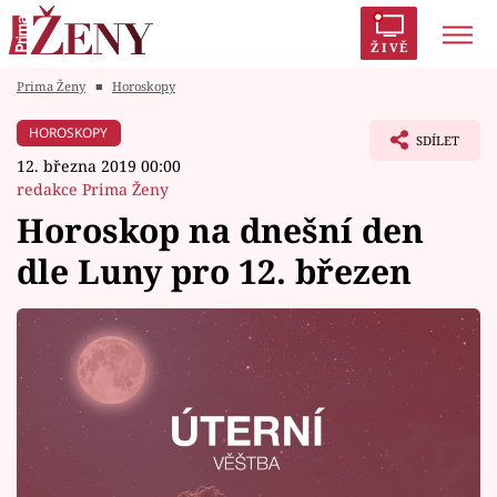
ŽIVĚ
Prima Ženy
■
Horoskopy
Trendy:
Polabí
Inspekce
Prostřeno!
AYTO?
HOROSKOPY
SDÍLET
Módní alarm
Zrádci
Proměny
12. března 2019 00:00
redakce Prima Ženy
Horoskop na dnešní den
dle Luny pro 12. březen
Témata
Celebrity
Vztahy
Seriály