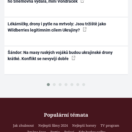
ho Sněmovna vydala, míní Vondráček
Lékárničky, drony i pytle na mrtvoly: Jsou tržiště jako
Wildberries legitimním cílem Ukrajiny?
Šándor: Na masy ruských vojáků budou ukrajinské drony
krátké. Konflikt se nevyvíjí dobře
Populární témata
Jak zhubnout
Nejlepší filmy 2024
Nejlepší horory
TV program
Změna času
Partie
Počasí
Kdy budou volby