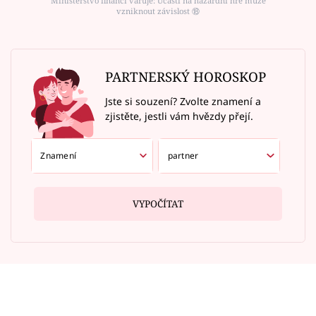
Ministerstvo financí varuje: Účastí na hazardní hře může
vzniknout závislost ⑱
PARTNERSKÝ HOROSKOP
Jste si souzení? Zvolte znamení a
zjistěte, jestli vám hvězdy přejí.
VYPOČÍTAT