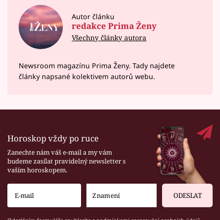
Autor článku
redakce Prima Ženy
Všechny články autora
Newsroom magazínu Prima Ženy. Tady najdete
články napsané kolektivem autorů webu.
Horoskop vždy po ruce
Zanechte nám váš e-mail a my vám
budeme zasílat pravidelný newsletter s
vaším horoskopem.
ODESLAT