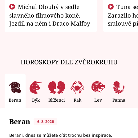
Michal Dlouhý v sedle
Tuna se chtěl vrátit domů.
slavného filmového koně.
Zarazilo ho
Jezdil na něm i Draco Malfoy
smlouvě př
zemřít
HOROSKOPY DLE ZVĚROKRUHU
Beran
Býk
Blíženci
Rak
Lev
Panna
V
Beran
6. 8. 2026
Berani, dnes se můžete cítit trochu bez inspirace.