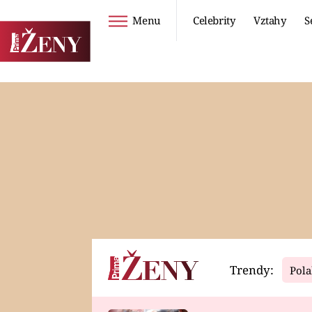
Menu
Celebrity
Vztahy
S
Seriály
Životní styl
ZOO
DIETY A HUBNUTÍ
PROSTŘENO!
CESTOVÁNÍ A
DOVOLENÁ
DUCH
ZDRAVÍ
Trendy:
Pola
Horoskopy
Video
ASTROČLÁNKY
SERIÁLY