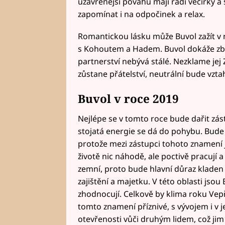
uzavřenější povahu mají rádi večírky a 
zapomínat i na odpočinek a relax.
Romantickou lásku může Buvol zažít v 
s Kohoutem a Hadem. Buvol dokáže zbo
partnerství nebývá stálé. Nezklame jej Za
zůstane přátelství, neutrální bude vzt
Buvol v roce 2019
Nejlépe se v tomto roce bude dařit zá
stojatá energie se dá do pohybu. Bude 
protože mezi zástupci tohoto znamení j
životě nic náhodě, ale poctivě pracují a
zemní, proto bude hlavní důraz kladen 
zajištění a majetku. V této oblasti jsou 
zhodnocují. Celkově by klima roku Vepř
tomto znamení příznivé, s vývojem i v 
otevřenosti vůči druhým lidem, což jim