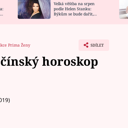
Velká věštba na srpen
NOVINKY
ZAHRADA
a:
podle Helen Stanku:
y
Býkům se bude dařit,
VIDEORECEPTY
DESIGN
Vodnáře čeká jízda
kce Prima Ženy
SDÍLET
 čínský horoskop
019)