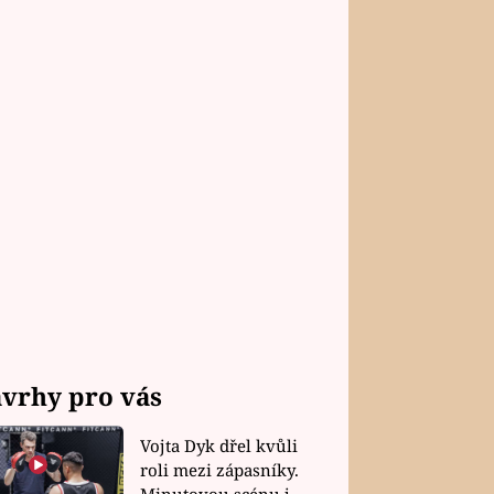
vrhy pro vás
Vojta Dyk dřel kvůli
roli mezi zápasníky.
Minutovou scénu jel