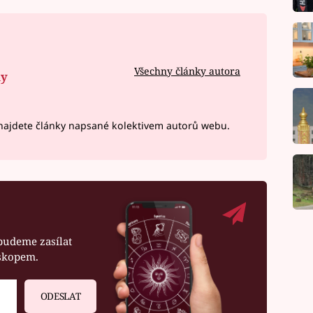
Všechny články autora
ny
ajdete články napsané kolektivem autorů webu.
budeme zasílat
oskopem.
ODESLAT