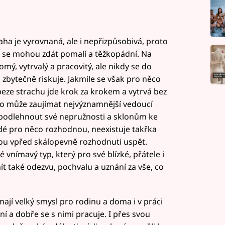
ovaha je vyrovnaná, ale i nepřizpůsobivá, proto
 se mohou zdát pomalí a těžkopádní. Na
mý, vytrvalý a pracovitý, ale nikdy se do
zbytečně riskuje. Jakmile se však pro něco
 beze strachu jde krok za krokem a vytrvá bez
to může zaujímat nejvýznamnější vedoucí
 podlehnout své nepružnosti a sklonům ke
lidé pro něco rozhodnou, neexistuje takřka
jdou vpřed skálopevně rozhodnuti uspět.
 vnímavý typ, který pro své blízké, přátele i
t také odezvu, pochvalu a uznání za vše, co
 mají velký smysl pro rodinu a doma i v práci
vní a dobře se s nimi pracuje. I přes svou