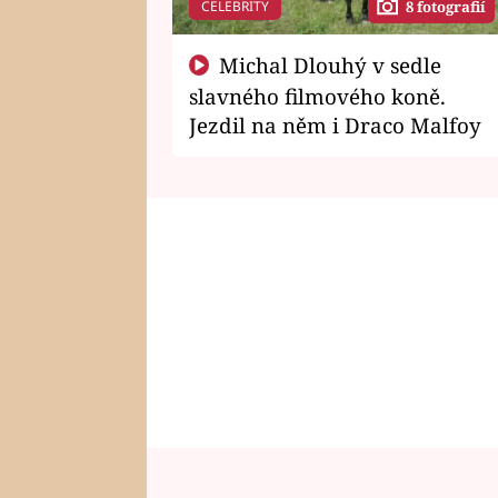
CELEBRITY
8 fotografií
Michal Dlouhý v sedle
slavného filmového koně.
Jezdil na něm i Draco Malfoy