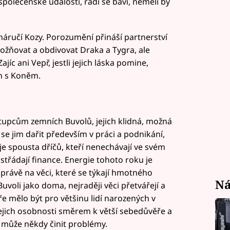
společenské události, rádi se baví, neměli by
náručí Kozy. Porozumění přináší partnerství
žňovat a obdivovat Draka a Tygra, ale
jíc ani Vepř, jestli jejich láska pomine,
ah s Koněm.
stupcům zemních Buvolů, jejich klidná, možná
se jim dařit především v práci a podnikání,
e spousta dříčů, kteří nenechávají ve svém
 střádají finance. Energie tohoto roku je
právě na věci, které se týkají hmotného
Ná
Buvoli jako doma, nejraději věci přetvářejí a
e mělo být pro většinu lidí narozených v
jejich osobnosti směrem k větší sebedůvěře a
 může někdy činit problémy.