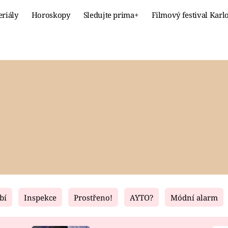
eriály
Horoskopy
Sledujte prima+
Filmový festival Karl
Celebrity
Recept
MÓDA A KRÁSA
HLAVNÍ JÍ
VZTAHY A SEX
SLADKÉ
PRIMA MAMINKA
ZDRAVÉ
bí
Inspekce
Prostřeno!
AYTO?
Módní alarm
Fresh
Living
RECEPTY
BYDLENÍ