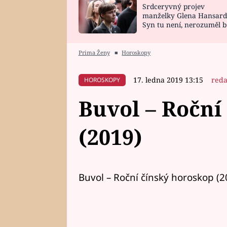
Srdceryvný projev
SNÁŘ
CELEBRITY
manželky Glena Hansard
Syn tu není, nerozuměl b
HOROSKOP NA
VAŘENÍ
tomu, vysvětlila
ROK 2023
Prima Ženy
■
Horoskopy
17. ledna 2019 13:15
reda
HOROSKOPY
Buvol – Roční
(2019)
Buvol – Roční čínský horoskop (2