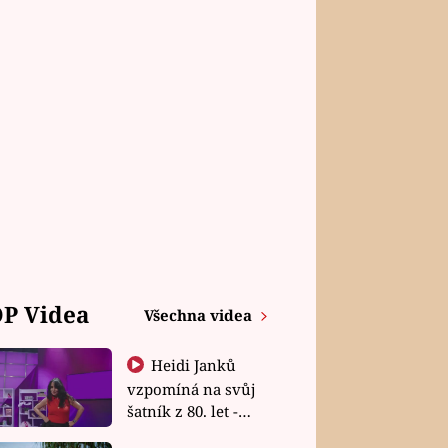
P Videa
Všechna videa
Heidi Janků
vzpomíná na svůj
šatník z 80. let -
Shopaholičky