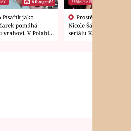
LMY
SERIÁLY A FILMY
8 fotografií
14 f
Prostě si o to řekla! Takhle
Marek pomáhá
Nicole Šáchová získala r
 vrahovi. V Polabí
seriálu Kamarádi
osti