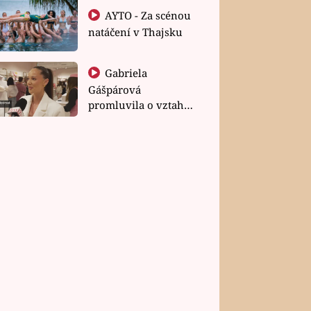
AYTO - Za scénou
natáčení v Thajsku
Gabriela
Gášpárová
promluvila o vztahu
a zakládání rodiny