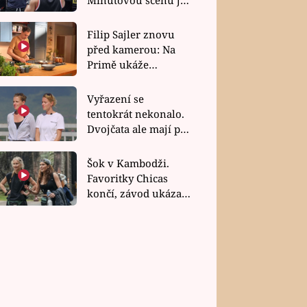
bez dubla
Filip Sajler znovu
před kamerou: Na
Primě ukáže
poctivou kuchyni i
rychlé recepty
Vyřazení se
tentokrát nekonalo.
Dvojčata ale mají po
uzavření třetí etapy
závodu nůž na krku
Šok v Kambodži.
Favoritky Chicas
končí, závod ukázal
svou nejtvrdší tvář