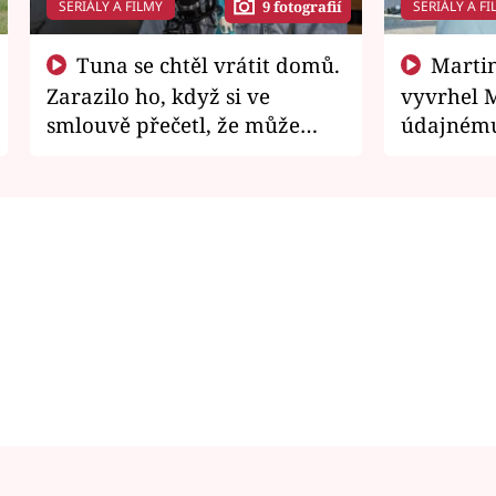
SERIÁLY A FILMY
SERIÁLY A FI
9 fotografií
Tuna se chtěl vrátit domů.
Martin Písařík jako
Zarazilo ho, když si ve
vyvrhel 
smlouvě přečetl, že může
údajnému
zemřít
je v nemil