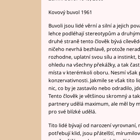
Kovový buvol 1961
Buvoli jsou lidé věrní a silní a jejich p
lehce podléhají stereotypům a druhým
druhé straně tento člověk bývá cílevědo
ničeho nevrhá bezhlavě, protože nerad 
rozhodne, uplatní svou sílu a instinkt,
ohledu na všechny překážky, a tak čas
místa v kterémkoli oboru. Nesmí však
konzervativnosti. Jakmile se však tito 
nic, co by je zastavilo nebo odradilo, 
Tento člověk je většinou skromný a také
partnery udělá maximum, ale měl by mí
pro své blízké udělá.
Tito lidé bývají od narození vyrovnaní,
potřebují klid, jsou přátelští, mírumilo