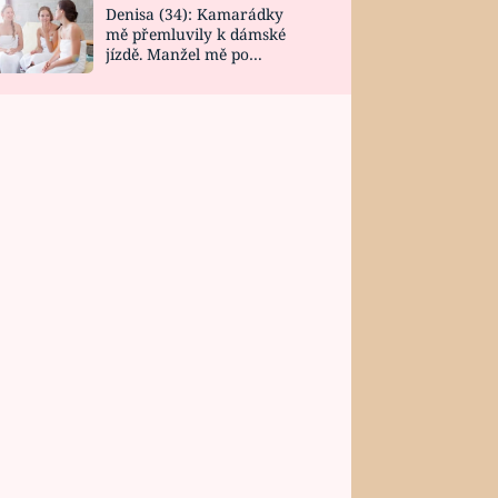
Denisa (34): Kamarádky
mě přemluvily k dámské
jízdě. Manžel mě po
návratu zaskočil