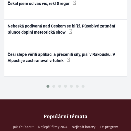
Čekal jsem od vás víc, řekl Gregor
Nebeská podívaná nad Českem se blíží. Působivé zatmění
Slunce doplní meteorická show
Češi slepě věřili aplikaci a přecenili síly, píší v Rakousku. V
Alpách je zachraňoval vrtulník
Populární témata
Jak zhubnout
Nejlepší filmy 2024
Nejlepší horory
TV program