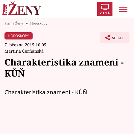
ŽIVĚ
Prima Ženy
■
Horoskopy
Trendy:
Polabí
Inspekce
Prostřeno!
AYTO?
HOROSKOPY
SDÍLET
Módní alarm
Zrádci
Proměny
7. března 2015 10:05
Martina Čerňanská
Charakteristika znamení -
KŮŇ
Témata
Celebrity
Charakteristika znamení - KŮŇ
Vztahy
Seriály