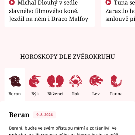
Michal Dlouhý v sedle
Tuna se chtěl vrátit domů.
slavného filmového koně.
Zarazilo ho
Jezdil na něm i Draco Malfoy
smlouvě př
zemřít
HOROSKOPY DLE ZVĚROKRUHU
Beran
Býk
Blíženci
Rak
Lev
Panna
V
Beran
9. 8. 2026
Berani, buďte ve svém přístupu mírní a zdrženliví. Ve
vzduchu je cítit spousta něhy, na kterou byste se měli