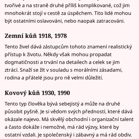
tvořivé a na straně druhé příliš komplikované, což jim
mnohokrát stojí v cestě za úspěchem. Tito lidé mohou
být ostatními oslavováni, nebo naopak zatracováni.
Zemní kůň 1918, 1978
Tento živel dává zástupcům tohoto znamení realistický
přístup k životu. Někdy však mohou propadat
dogmatičnosti a trvání na detailech a celek se jim
ztrácí. Snaží se žít v souladu s morálními zásadami,
rodina a přátelé jsou pro ně velmi důležití.
Kovový kůň 1930, 1990
Tento typ člověka bývá sebejistý a může na druhé
působit pyšně. Je si vědom svých předností, které dává
okázale najevo. Má skvělý obchodní i organizační talent
a často dokáže i nemožné, má rád výzvy, které by
ostatní vzdali. Je společenský i zábavný a má rád obdiv.