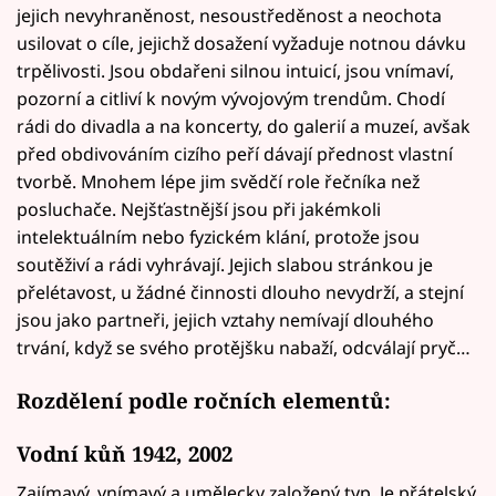
jejich nevyhraněnost, nesoustředěnost a neochota
usilovat o cíle, jejichž dosažení vyžaduje notnou dávku
trpělivosti. Jsou obdařeni silnou intuicí, jsou vnímaví,
pozorní a citliví k novým vývojovým trendům. Chodí
rádi do divadla a na koncerty, do galerií a muzeí, avšak
před obdivováním cizího peří dávají přednost vlastní
tvorbě. Mnohem lépe jim svědčí role řečníka než
posluchače. Nejšťastnější jsou při jakémkoli
intelektuálním nebo fyzickém klání, protože jsou
soutěživí a rádi vyhrávají. Jejich slabou stránkou je
přelétavost, u žádné činnosti dlouho nevydrží, a stejní
jsou jako partneři, jejich vztahy nemívají dlouhého
trvání, když se svého protějšku nabaží, odcválají pryč…
Rozdělení podle ročních elementů:
Vodní kůň 1942, 2002
Zajímavý, vnímavý a umělecky založený typ. Je přátelský