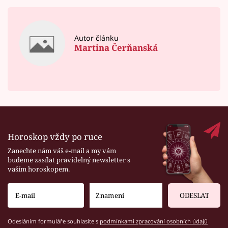
Autor článku
Martina Čerňanská
Horoskop vždy po ruce
Zanechte nám váš e-mail a my vám
budeme zasílat pravidelný newsletter s
vaším horoskopem.
ODESLAT
Odesláním formuláře souhlasíte s
podmínkami zpracování osobních údajů