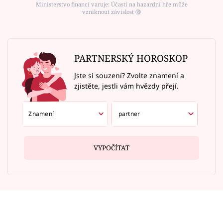
Ministerstvo financí varuje: Účastí na hazardní hře může
vzniknout závislost ⑱
PARTNERSKÝ HOROSKOP
Jste si souzení? Zvolte znamení a
zjistěte, jestli vám hvězdy přejí.
VYPOČÍTAT