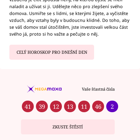
naladit a užívat si ji. Udělejte něco pro zlepšení svého
domova. Usmiřte se s lidmi, se kterými žijete, a vyčistěte
vzduch, aby vztahy byly v budoucnu klidné. Do toho, aby
se váš domov stal útočištěm, jste investovali velkou část
svého já, proto si ho važte a pečujte o něj.
CELÝ HOROSKOP PRO DNEŠNÍ DEN
Vaše šťastná čísla
41
39
12
13
11
46
2
ZKUSTE ŠTĚSTÍ