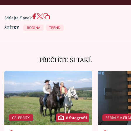
Sdílejte článek
ŠTÍTKY
RODINA
TREND
PŘEČTĚTE SI TAKÉ
CELEBRITY
SERIÁLY A FIL
8 fotografií