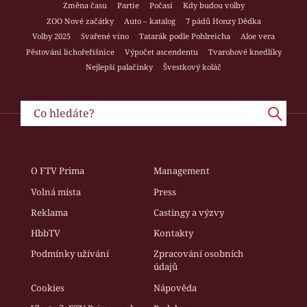
Změna času
Partie
Počasí
Kdy budou volby
ZOO Nové začátky
Auto – katalog
7 pádů Honzy Dědka
Volby 2025
Svařené víno
Tatarák podle Pohlreicha
Aloe vera
Pěstování lichořeřišnice
Výpočet ascendentu
Tvarohové knedlíky
Nejlepší palačinky
Švestkový koláč
O FTV Prima
Management
Volná místa
Press
Reklama
Castingy a výzvy
HbbTV
Kontakty
Podmínky užívání
Zpracování osobních
údajů
Cookies
Nápověda