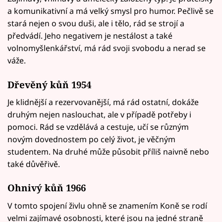
a komunikativní a má velký smysl pro humor. Pečlivě se
stará nejen o svou duši, ale i tělo, rád se strojí a
předvádí. Jeho negativem je nestálost a také
volnomyšlenkářství, má rád svoji svobodu a nerad se
váže.
Dřevěný kůň 1954
Je klidnější a rezervovanější, má rád ostatní, dokáže
druhým nejen naslouchat, ale v případě potřeby i
pomoci. Rád se vzdělává a cestuje, učí se různým
novým dovednostem po celý život, je věčným
studentem. Na druhé může působit příliš naivně nebo
také důvěřivě.
Ohnivý kůň 1966
V tomto spojení živlu ohně se znamením Koně se rodí
velmi zajímavé osobnosti, které jsou na jedné straně