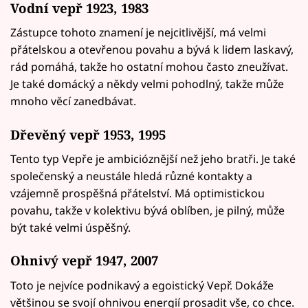
Vodní vepř 1923, 1983
Zástupce tohoto znamení je nejcitlivější, má velmi
přátelskou a otevřenou povahu a bývá k lidem laskavý,
rád pomáhá, takže ho ostatní mohou často zneužívat.
Je také domácký a někdy velmi pohodlný, takže může
mnoho věcí zanedbávat.
Dřevěný vepř 1953, 1995
Tento typ Vepře je ambicióznější než jeho bratři. Je také
společenský a neustále hledá různé kontakty a
vzájemně prospěšná přátelství. Má optimistickou
povahu, takže v kolektivu bývá oblíben, je pilný, může
být také velmi úspěšný.
Ohnivý vepř 1947, 2007
Toto je nejvíce podnikavý a egoistický Vepř. Dokáže
většinou se svojí ohnivou energií prosadit vše, co chce.