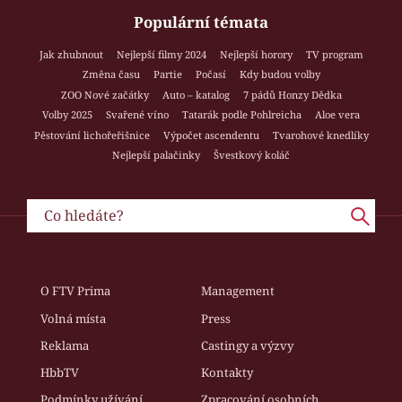
Populární témata
Jak zhubnout
Nejlepší filmy 2024
Nejlepší horory
TV program
Změna času
Partie
Počasí
Kdy budou volby
ZOO Nové začátky
Auto – katalog
7 pádů Honzy Dědka
Volby 2025
Svařené víno
Tatarák podle Pohlreicha
Aloe vera
Pěstování lichořeřišnice
Výpočet ascendentu
Tvarohové knedlíky
Nejlepší palačinky
Švestkový koláč
O FTV Prima
Management
Volná místa
Press
Reklama
Castingy a výzvy
HbbTV
Kontakty
Podmínky užívání
Zpracování osobních