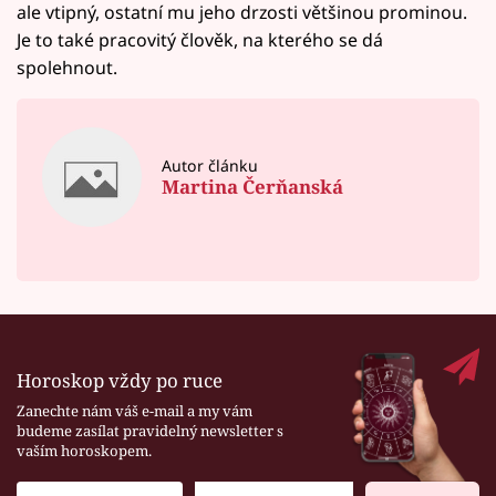
ale vtipný, ostatní mu jeho drzosti většinou prominou.
Je to také pracovitý člověk, na kterého se dá
spolehnout.
Autor článku
Martina Čerňanská
Horoskop vždy po ruce
Zanechte nám váš e-mail a my vám
budeme zasílat pravidelný newsletter s
vaším horoskopem.