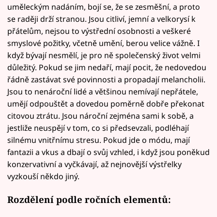
uměleckým nadáním, bojí se, že se zesměšní, a proto
se raději drží stranou. Jsou citliví, jemní a velkorysí k
přátelům, nejsou to výstřední osobnosti a veškeré
smyslové požitky, včetně umění, berou velice vážně. I
když bývají nesmělí, je pro ně společenský život velmi
důležitý. Pokud se jim nedaří, mají pocit, že nedovedou
řádně zastávat své povinnosti a propadají melancholii.
Jsou to nenároční lidé a většinou nemívají nepřátele,
umějí odpouštět a dovedou poměrně dobře překonat
citovou ztrátu. Jsou nároční zejména sami k sobě, a
jestliže neuspějí v tom, co si předsevzali, podléhají
silnému vnitřnímu stresu. Pokud jde o módu, mají
fantazii a vkus a dbají o svůj vzhled, i když jsou poněkud
konzervativní a vyčkávají, až nejnovější výstřelky
vyzkouší někdo jiný.
Rozdělení podle ročních elementů: