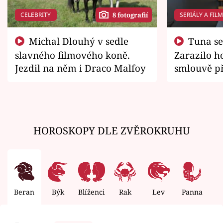
CELEBRITY
SERIÁLY A FIL
8 fotografií
Michal Dlouhý v sedle
Tuna se chtěl vrátit domů.
slavného filmového koně.
Zarazilo ho
Jezdil na něm i Draco Malfoy
smlouvě př
zemřít
HOROSKOPY DLE ZVĚROKRUHU
Beran
Býk
Blíženci
Rak
Lev
Panna
V