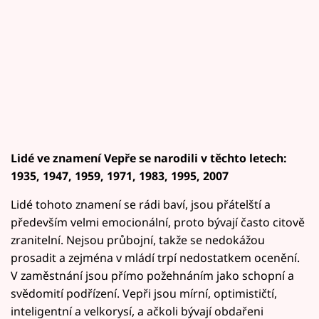
Horoskopy
Sledujte prima+
Filmový festival Karlovy Vary
Pořady
Mámy sobě
Lidé ve znamení Vepře se narodili v těchto letech:
1935, 1947, 1959, 1971, 1983, 1995, 2007
Přihlášení
Lidé tohoto znamení se rádi baví, jsou přátelští a
především velmi emocionální, proto bývají často citově
zranitelní. Nejsou průbojní, takže se nedokážou
Sledujte nás
prosadit a zejména v mládí trpí nedostatkem ocenění.
V zaměstnání jsou přímo požehnáním jako schopní a
svědomití podřízení. Vepři jsou mírní, optimističtí,
inteligentní a velkorysí, a ačkoli bývají obdařeni