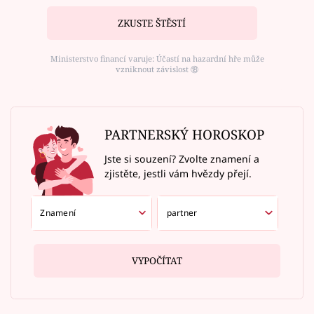
ZKUSTE ŠTĚSTÍ
Ministerstvo financí varuje: Účastí na hazardní hře může
vzniknout závislost ⑱
PARTNERSKÝ HOROSKOP
Jste si souzení? Zvolte znamení a
zjistěte, jestli vám hvězdy přejí.
VYPOČÍTAT