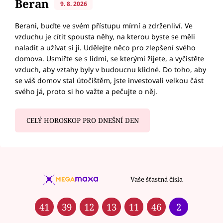
Beran
9. 8. 2026
Berani, buďte ve svém přístupu mírní a zdrženliví. Ve
vzduchu je cítit spousta něhy, na kterou byste se měli
naladit a užívat si ji. Udělejte něco pro zlepšení svého
domova. Usmiřte se s lidmi, se kterými žijete, a vyčistěte
vzduch, aby vztahy byly v budoucnu klidné. Do toho, aby
se váš domov stal útočištěm, jste investovali velkou část
svého já, proto si ho važte a pečujte o něj.
CELÝ HOROSKOP PRO DNEŠNÍ DEN
Vaše šťastná čísla
41
39
12
13
11
46
2