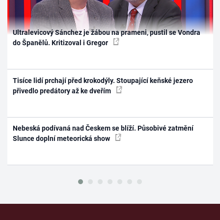
Ultralevicový Sánchez je žábou na prameni, pustil se Vondra
do Španělů. Kritizoval i Gregor
Tisíce lidí prchají před krokodýly. Stoupající keňské jezero
přivedlo predátory až ke dveřím
Nebeská podívaná nad Českem se blíží. Působivé zatmění
Slunce doplní meteorická show