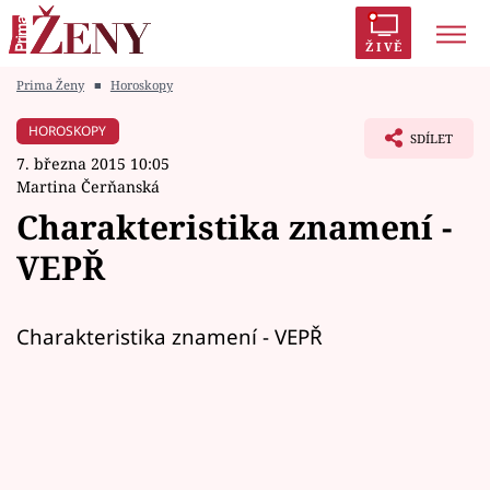
ŽIVĚ
Prima Ženy
■
Horoskopy
Trendy:
Polabí
Inspekce
Prostřeno!
AYTO?
HOROSKOPY
SDÍLET
Módní alarm
Zrádci
Proměny
7. března 2015 10:05
Martina Čerňanská
Charakteristika znamení -
VEPŘ
Témata
Celebrity
Charakteristika znamení - VEPŘ
Vztahy
Seriály