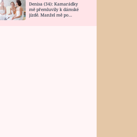
Denisa (34): Kamarádky
mě přemluvily k dámské
jízdě. Manžel mě po
návratu zaskočil