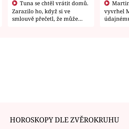
Tuna se chtěl vrátit domů.
Martin Písařík jako
Zarazilo ho, když si ve
vyvrhel 
smlouvě přečetl, že může
údajnému
zemřít
je v nemil
HOROSKOPY DLE ZVĚROKRUHU