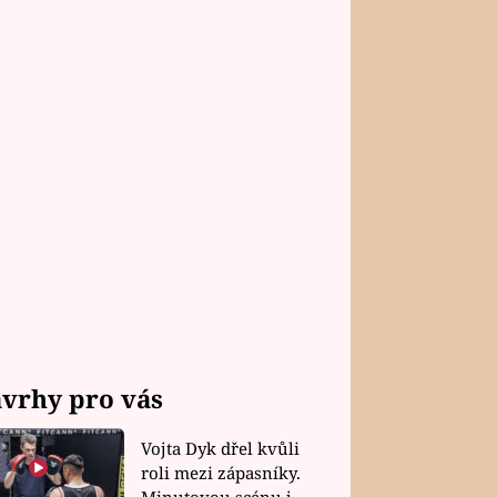
vrhy pro vás
Vojta Dyk dřel kvůli
roli mezi zápasníky.
Minutovou scénu jel