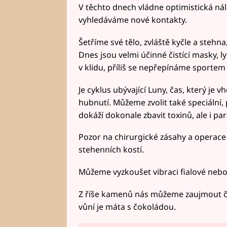
V těchto dnech vládne optimistická ná
vyhledáváme nové kontakty.
Šetříme své tělo, zvláště kyčle a stehn
Dnes jsou velmi účinné čistící masky, 
v klidu, příliš se nepřepínáme sportem 
Je cyklus ubývající Luny, čas, který je
hubnutí. Můžeme zvolit také speciální,
dokáží dokonale zbavit toxinů, ale i pa
Pozor na chirurgické zásahy a operace v
stehenních kostí.
Můžeme vyzkoušet vibraci fialové nebo
Z říše kamenů nás můžeme zaujmout čar
vůní je máta s čokoládou.