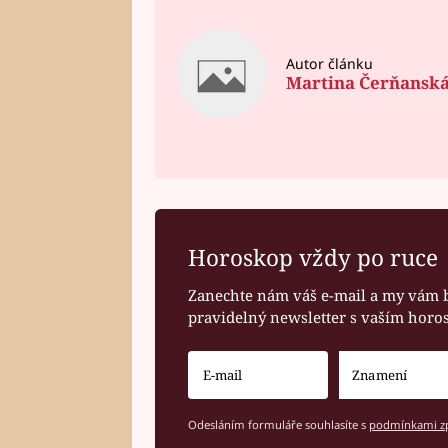
Autor článku
Martina Čerňansk
Horoskop vždy po ruce
Zanechte nám váš e-mail a my vám 
pravidelný newsletter s vaším hor
Odesláním formuláře souhlasíte s
podmínkami zp