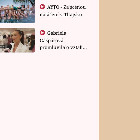
AYTO - Za scénou
natáčení v Thajsku
Gabriela
Gášpárová
promluvila o vztahu
a zakládání rodiny