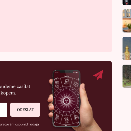
á
budeme zasílat
oskopem.
ODESLAT
racování osobních údajů