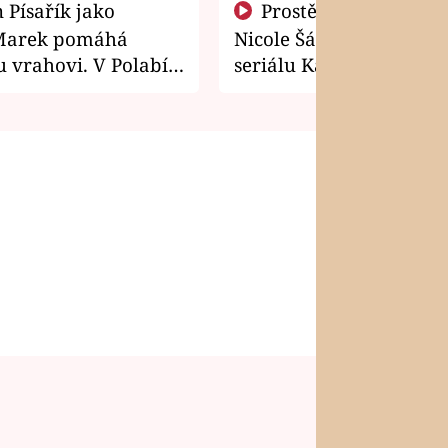
Prostě si o to řekla! Takhle
Marek pomáhá
Nicole Šáchová získala r
 vrahovi. V Polabí
seriálu Kamarádi
osti