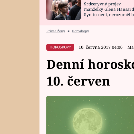
Srdceryvný projev
SNÁŘ
CELEBRITY
manželky Glena Hansard
Syn tu není, nerozuměl b
HOROSKOP NA
VAŘENÍ
tomu, vysvětlila
ROK 2023
Prima Ženy
■
Horoskopy
10. června 2017 04:00
Ma
HOROSKOPY
Denní horosko
10. červen