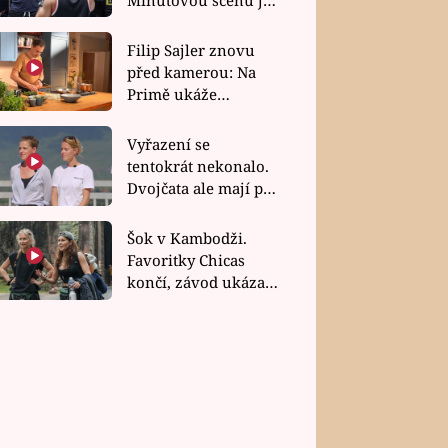
bez dubla
Filip Sajler znovu
před kamerou: Na
Primě ukáže
poctivou kuchyni i
rychlé recepty
Vyřazení se
tentokrát nekonalo.
Dvojčata ale mají po
uzavření třetí etapy
závodu nůž na krku
Šok v Kambodži.
Favoritky Chicas
končí, závod ukázal
svou nejtvrdší tvář