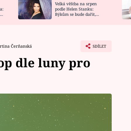
Velká věštba na srpen
NOVINKY
ZAHRADA
a:
podle Helen Stanku:
y
Býkům se bude dařit,
VIDEORECEPTY
DESIGN
Vodnáře čeká jízda
rtina Čerňanská
SDÍLET
p dle luny pro