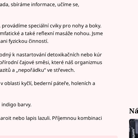
lada, sbíráme informace, učíme se,
a, provádíme speciální cviky pro nohy a boky.
lymfatické a také reflexní masáže nohou. Jsme
ani fyzickou činností.
 vhodný k nastartování detoxikačních nebo kúr
 přírodní čajové směsi, které náš organizmus
razitů a „nepořádku“ ve střevech.
 oblasti kyčlí, bederní páteře, holeních a
 indigo barvy.
Ná
oit nebo lapis lazuli. Příjemnou kombinaci