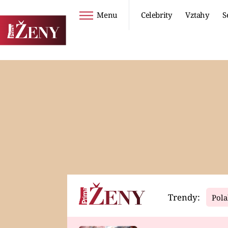
Menu
Celebrity
Vztahy
S
Seriály
Životní styl
ZOO
DIETY A HUBNUTÍ
PROSTŘENO!
CESTOVÁNÍ A
DOVOLENÁ
DUCH
ZDRAVÍ
Trendy:
Pola
Horoskopy
Video
ASTROČLÁNKY
SERIÁLY