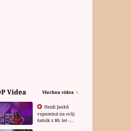
P Videa
Všechna videa
Heidi Janků
vzpomíná na svůj
šatník z 80. let -
Shopaholičky