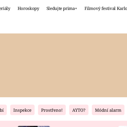
eriály
Horoskopy
Sledujte prima+
Filmový festival Karl
Celebrity
Recept
MÓDA A KRÁSA
HLAVNÍ JÍ
VZTAHY A SEX
SLADKÉ
PRIMA MAMINKA
ZDRAVÉ
bí
Inspekce
Prostřeno!
AYTO?
Módní alarm
Fresh
Living
RECEPTY
BYDLENÍ