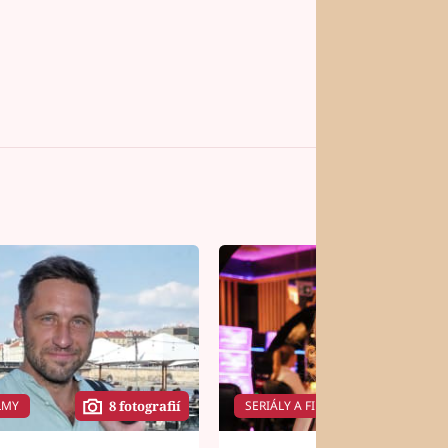
LMY
SERIÁLY A FILMY
8 fotografií
14 f