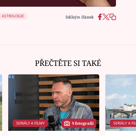
ASTROLOGIE
Sdílejte článek
PŘEČTĚTE SI TAKÉ
SERIÁLY A FILMY
SERIÁLY A FI
9 fotografií