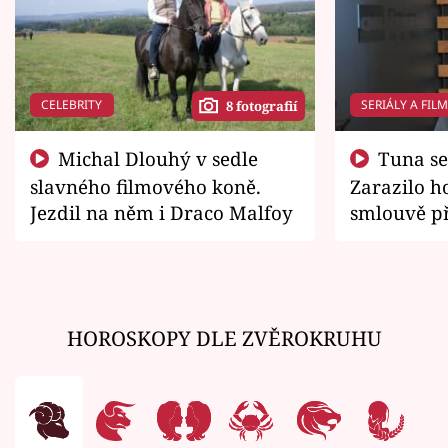
CELEBRITY
SERIÁLY A FIL
8 fotografií
Michal Dlouhý v sedle
Tuna se chtěl vrátit domů.
slavného filmového koně.
Zarazilo ho
Jezdil na něm i Draco Malfoy
smlouvě př
zemřít
HOROSKOPY DLE ZVĚROKRUHU