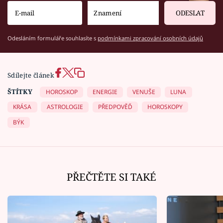
ODESLAT
Odesláním formuláře souhlasíte s
podmínkami zpracování osobních údajů
Sdílejte článek
ŠTÍTKY
HOROSKOP
ENERGIE
VENUŠE
LUNA
KRÁSA
ASTROLOGIE
PŘEDPOVĚĎ
HOROSKOPY
BÝK
PŘEČTĚTE SI TAKÉ