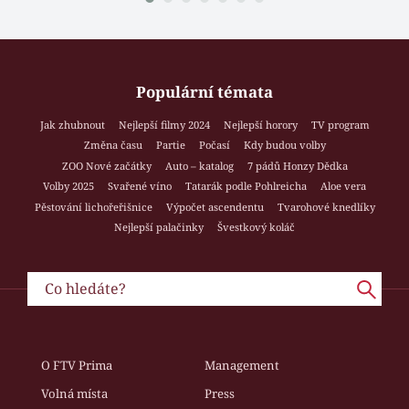
Populární témata
Jak zhubnout
Nejlepší filmy 2024
Nejlepší horory
TV program
Změna času
Partie
Počasí
Kdy budou volby
ZOO Nové začátky
Auto – katalog
7 pádů Honzy Dědka
Volby 2025
Svařené víno
Tatarák podle Pohlreicha
Aloe vera
Pěstování lichořeřišnice
Výpočet ascendentu
Tvarohové knedlíky
Nejlepší palačinky
Švestkový koláč
O FTV Prima
Management
Volná místa
Press