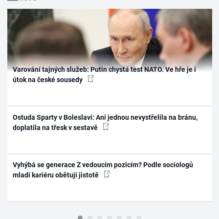
Varování tajných služeb: Putin chystá test NATO. Ve hře je i
útok na české sousedy
Ostuda Sparty v Boleslavi: Ani jednou nevystřelila na bránu,
doplatila na třesk v sestavě
Vyhýbá se generace Z vedoucím pozicím? Podle sociologů
mladí kariéru obětují jistotě