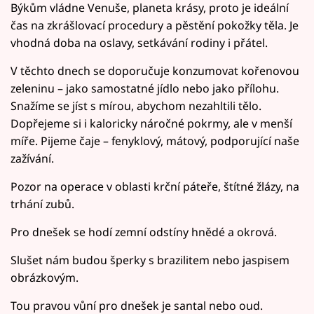
Býkům vládne Venuše, planeta krásy, proto je ideální
čas na zkrášlovací procedury
a pěstění pokožky těla. Je
vhodná doba na oslavy, setkávání rodiny i přátel.
V těchto dnech se doporučuje konzumovat kořenovou
zeleninu – jako samostatné jídlo nebo jako přílohu.
Snažíme se jíst s mírou, abychom nezahltili tělo.
Dopřejeme si i kaloricky náročné pokrmy, ale v menší
míře. Pijeme čaje – fenyklový, mátový, podporující naše
zažívání.
Pozor na operace v oblasti krční páteře, štítné žlázy, na
trhání zubů.
Pro dnešek se hodí zemní odstíny hnědé a okrová.
Slušet nám budou šperky s brazilitem nebo jaspisem
obrázkovým.
Tou pravou vůní pro dnešek je santal nebo oud.