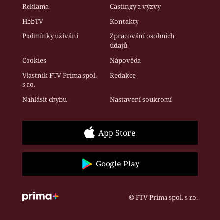
Reklama
Castingy a výzvy
HbbTV
Kontakty
Podmínky užívání
Zpracování osobních
údajů
Cookies
Nápověda
Vlastník FTV Prima spol.
Redakce
s r.o.
Nahlásit chybu
Nastavení soukromí
App Store
Google Play
© FTV Prima spol. s r.o.