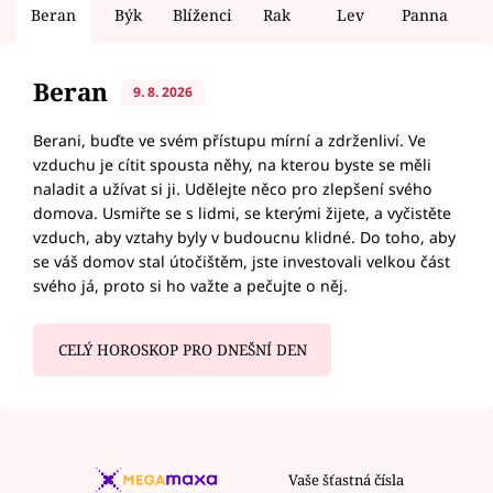
Beran
Býk
Blíženci
Rak
Lev
Panna
V
Beran
9. 8. 2026
Berani, buďte ve svém přístupu mírní a zdrženliví. Ve
vzduchu je cítit spousta něhy, na kterou byste se měli
naladit a užívat si ji. Udělejte něco pro zlepšení svého
domova. Usmiřte se s lidmi, se kterými žijete, a vyčistěte
vzduch, aby vztahy byly v budoucnu klidné. Do toho, aby
se váš domov stal útočištěm, jste investovali velkou část
svého já, proto si ho važte a pečujte o něj.
CELÝ HOROSKOP PRO DNEŠNÍ DEN
Vaše šťastná čísla