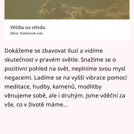
Horoskopy
Sledujte prima+
Věštba na středu
Filmový festival Karlovy Vary
Zdroj: thinkstock.com
Pořady
Dokážeme se zbavovat iluzí a vidíme
skutečnost v pravém světle. Snažíme se o
Mámy sobě
pozitivní pohled na svět, neplníme svou mysl
negacemi. Ladíme se na vyšší vibrace pomocí
Přihlášení
meditace, hudby, kamenů, modlitby
věnujeme sobě, ale i druhým. Jsme vděční za
Sledujte nás
vše, co v životě máme…