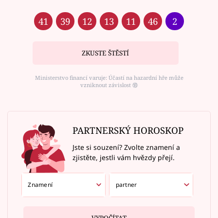
41
39
12
13
11
46
2
ZKUSTE ŠTĚSTÍ
Ministerstvo financí varuje: Účastí na hazardní hře může
vzniknout závislost ⑱
PARTNERSKÝ HOROSKOP
Jste si souzení? Zvolte znamení a
zjistěte, jestli vám hvězdy přejí.
VYPOČÍTAT