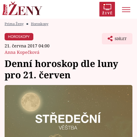
ŽIVĚ
Prima Ženy
■
Horoskopy
Trendy:
Polabí
Inspekce
Prostřeno!
AYTO?
HOROSKOPY
SDÍLET
Módní alarm
Zrádci
Proměny
21. června 2017 04:00
Anna Kopečková
Denní horoskop dle luny
pro 21. červen
Témata
Celebrity
Vztahy
Seriály