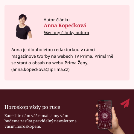
Autor článku
Anna Kopečková
Všechny články autora
Anna je dlouholetou redaktorkou v rámci
magazínové tvorby na webech TV Prima. Primárně
se stará o obsah na webu Prima Ženy.
(anna.kopeckova@iprima.cz)
Horoskop vždy po ruce
Zanechte nám váš e-mail a my vám
budeme zasílat pravidelný newsletter s
vaším horoskopem.