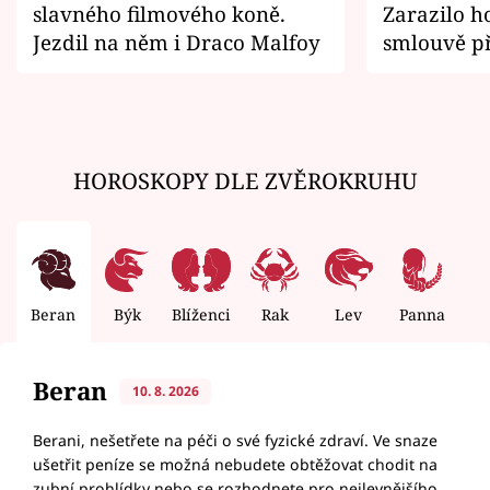
slavného filmového koně.
Zarazilo ho
Jezdil na něm i Draco Malfoy
smlouvě př
zemřít
HOROSKOPY DLE ZVĚROKRUHU
Beran
Býk
Blíženci
Rak
Lev
Panna
V
Beran
10. 8. 2026
Berani, nešetřete na péči o své fyzické zdraví. Ve snaze
ušetřit peníze se možná nebudete obtěžovat chodit na
zubní prohlídky nebo se rozhodnete pro nejlevnějšího