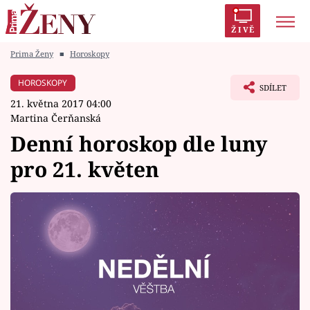
ŽIVĚ
Prima Ženy
■
Horoskopy
Trendy:
Polabí
Inspekce
Prostřeno!
AYTO?
HOROSKOPY
SDÍLET
Módní alarm
Zrádci
Proměny
21. května 2017 04:00
Martina Čerňanská
Denní horoskop dle luny
pro 21. květen
Témata
Celebrity
Vztahy
Seriály