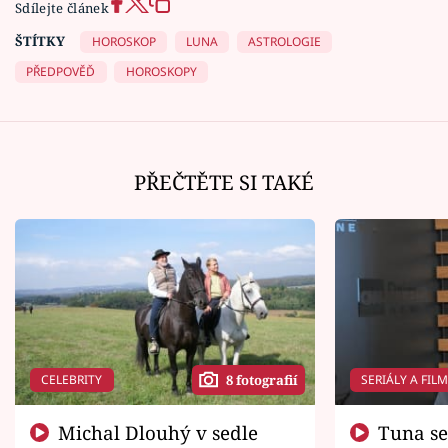
Sdílejte článek
ŠTÍTKY
HOROSKOP
LUNA
ASTROLOGIE
PŘEDPOVĚĎ
HOROSKOPY
PŘEČTĚTE SI TAKÉ
CELEBRITY
SERIÁLY A FIL
8 fotografií
Michal Dlouhý v sedle
Tuna se chtěl vrátit domů.