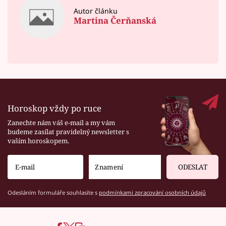
Autor článku
Martina Čerňanská
Horoskop vždy po ruce
Zanechte nám váš e-mail a my vám
budeme zasílat pravidelný newsletter s
vaším horoskopem.
ODESLAT
Odesláním formuláře souhlasíte s
podmínkami zpracování osobních údajů