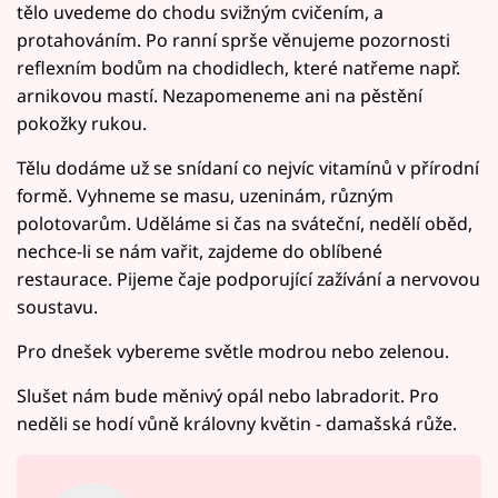
tělo uvedeme do chodu svižným cvičením, a
protahováním. Po ranní sprše věnujeme pozornosti
reflexním bodům na chodidlech, které natřeme např.
arnikovou mastí. Nezapomeneme ani na pěstění
pokožky rukou.
Tělu dodáme už se snídaní co nejvíc vitamínů v přírodní
formě. Vyhneme se masu, uzeninám, různým
polotovarům. Uděláme si čas na sváteční, nedělí oběd,
nechce-li se nám vařit, zajdeme do oblíbené
restaurace. Pijeme čaje podporující zažívání a nervovou
soustavu.
Pro dnešek vybereme světle modrou nebo zelenou.
Slušet nám bude měnivý opál nebo labradorit. Pro
neděli se hodí vůně královny květin - damašská růže.