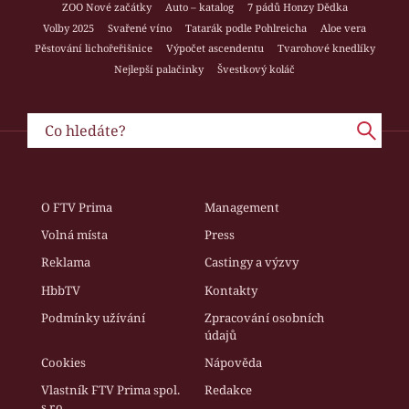
ZOO Nové začátky
Auto – katalog
7 pádů Honzy Dědka
Volby 2025
Svařené víno
Tatarák podle Pohlreicha
Aloe vera
Pěstování lichořeřišnice
Výpočet ascendentu
Tvarohové knedlíky
Nejlepší palačinky
Švestkový koláč
O FTV Prima
Management
Volná místa
Press
Reklama
Castingy a výzvy
HbbTV
Kontakty
Podmínky užívání
Zpracování osobních
údajů
Cookies
Nápověda
Vlastník FTV Prima spol.
Redakce
s r.o.