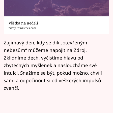
Horoskopy
Sledujte prima+
Věštba na neděli
Filmový festival Karlovy Vary
Zdroj: thinkstock.com
Pořady
Zajímavý den, kdy se dík „otevřeným
nebesům“ můžeme napojit na Zdroj.
Mámy sobě
Zklidníme dech, vyčistíme hlavu od
zbytečných myšlenek a nasloucháme své
Přihlášení
intuici. Snažíme se být, pokud možno, chvíli
sami a odpočinout si od veškerých impulsů
Sledujte nás
zvenčí.