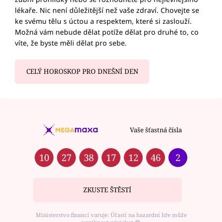
lékaře. Nic není důležitější než vaše zdraví. Chovejte se
ke svému tělu s úctou a respektem, které si zaslouží.
Možná vám nebude dělat potíže dělat pro druhé to, co
víte, že byste měli dělat pro sebe.
CELÝ HOROSKOP PRO DNEŠNÍ DEN
Vaše šťastná čísla
10
27
38
17
12
46
2
ZKUSTE ŠTĚSTÍ
Ministerstvo financí varuje: Účastí na hazardní hře může