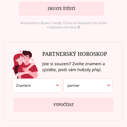
ZKUSTE ŠTĚSTÍ
Ministerstvo financí varuje: Účastí na hazardní hře může
vzniknout závislost ⑱
PARTNERSKÝ HOROSKOP
Jste si souzení? Zvolte znamení a
zjistěte, jestli vám hvězdy přejí.
VYPOČÍTAT