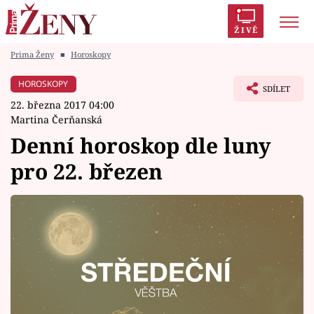
ŽIVĚ
Prima Ženy
■
Horoskopy
Trendy:
Polabí
Inspekce
Prostřeno!
AYTO?
HOROSKOPY
SDÍLET
Módní alarm
Zrádci
Proměny
22. března 2017 04:00
Martina Čerňanská
Denní horoskop dle luny
pro 22. březen
Témata
Celebrity
Vztahy
Seriály