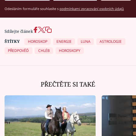
Odesláním formuláře souhlasíte s
podmínkami zpracování osobních údajů
Sdílejte článek
ŠTÍTKY
HOROSKOP
ENERGIE
LUNA
ASTROLOGIE
PŘEDPOVĚĎ
CHLÉB
HOROSKOPY
PŘEČTĚTE SI TAKÉ