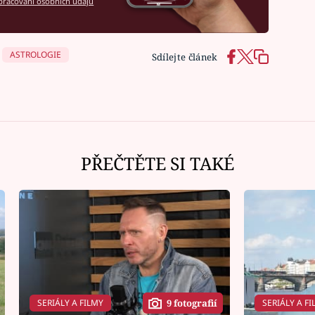
racování osobních údajů
ASTROLOGIE
Sdílejte článek
PŘEČTĚTE SI TAKÉ
SERIÁLY A FILMY
SERIÁLY A FI
9 fotografií