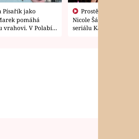
Prostě si o to řekla! Takhle
Marek pomáhá
Nicole Šáchová získala r
 vrahovi. V Polabí
seriálu Kamarádi
osti