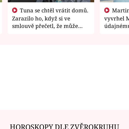
Tuna se chtěl vrátit domů.
Martin Písařík jako
Zarazilo ho, když si ve
vyvrhel 
smlouvě přečetl, že může
údajnému
zemřít
je v nemil
HOROSKOPY DLE ZVĚROKRUHU