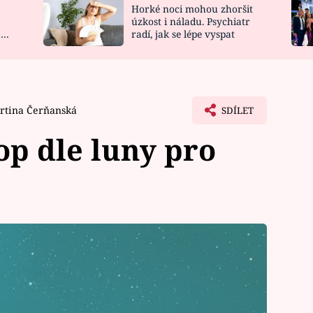
Horké noci mohou zhoršit
NOVINKY
ZAHRADA
úzkost i náladu. Psychiatr
 a
radí, jak se lépe vyspat
VIDEORECEPTY
DESIGN
rtina Čerňanská
SDÍLET
p dle luny pro