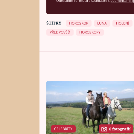
Odesláním formuláře souhlasíte s
podmínkami zp
ŠTÍTKY
HOROSKOP
LUNA
HOLENÍ
PŘEDPOVĚĎ
HOROSKOPY
CELEBRITY
8 fotografií