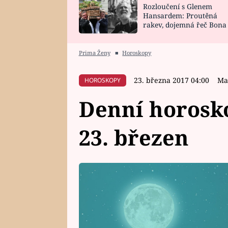
Rozloučení s Glenem
SNÁŘ
CELEBRITY
Hansardem: Proutěná
rakev, dojemná řeč Bona
HOROSKOP NA
VAŘENÍ
zpěv Irglové s Vedderem
ROK 2023
Prima Ženy
■
Horoskopy
23. března 2017 04:00
Ma
HOROSKOPY
Denní horosko
23. březen