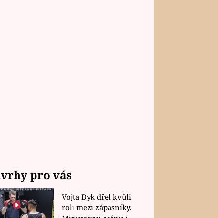
vrhy pro vás
Vojta Dyk dřel kvůli
roli mezi zápasníky.
Minutovou scénu jel