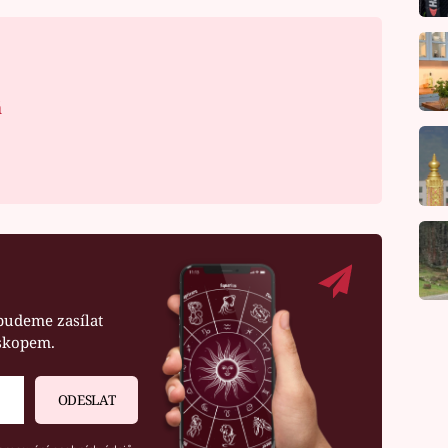
á
budeme zasílat
oskopem.
ODESLAT