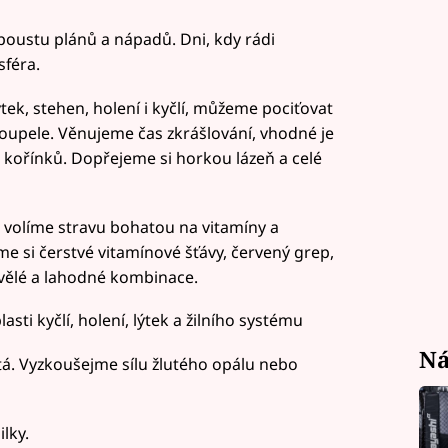
oustu plánů a nápadů. Dni, kdy rádi
féra.
ýtek, stehen, holení i kyčlí, můžeme pociťovat
oupele. Věnujeme čas zkrášlování, vhodné je
h kořínků. Dopřejeme si horkou lázeň a celé
 volíme stravu bohatou na vitamíny a
me si čerstvé vitamínové šťávy, červený grep,
vělé a lahodné kombinace.
sti kyčlí, holení, lýtek a žilního systému
Ná
á. Vyzkoušejme sílu žlutého opálu nebo
lky.