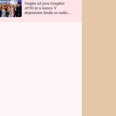
Singles už jsou Couples!
AYTO je u konce. V
dojemném finále se našlo
všech 10 Perfect Matchů