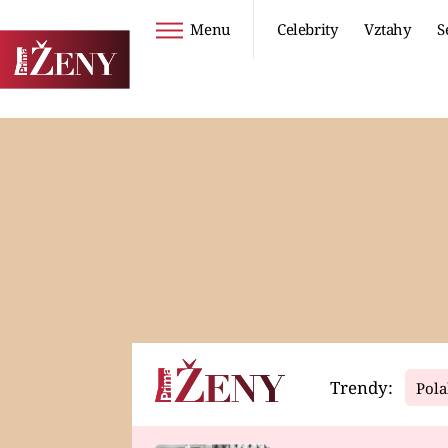
Menu
Celebrity
Vztahy
S
Seriály
Životní styl
ZOO
DIETY A HUBNUTÍ
PROSTŘENO!
CESTOVÁNÍ A
DOVOLENÁ
DUCH
ZDRAVÍ
Trendy:
Pola
Horoskopy
Video
ASTROČLÁNKY
SERIÁLY