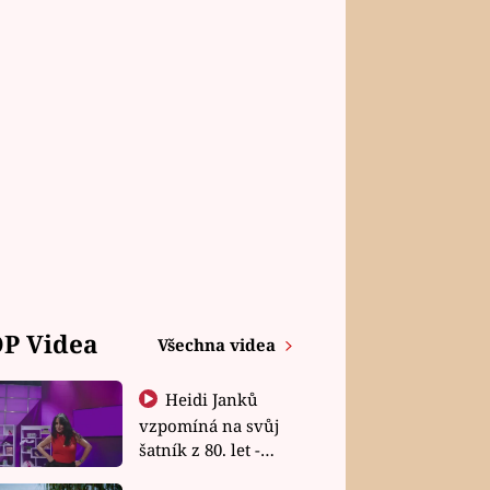
P Videa
Všechna videa
Heidi Janků
vzpomíná na svůj
šatník z 80. let -
Shopaholičky