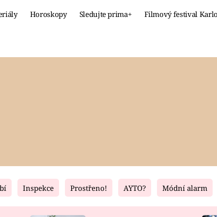
eriály
Horoskopy
Sledujte prima+
Filmový festival Karl
Celebrity
Recept
MÓDA A KRÁSA
HLAVNÍ JÍ
VZTAHY A SEX
SLADKÉ
PRIMA MAMINKA
ZDRAVÉ
bí
Inspekce
Prostřeno!
AYTO?
Módní alarm
Fresh
Living
RECEPTY
BYDLENÍ