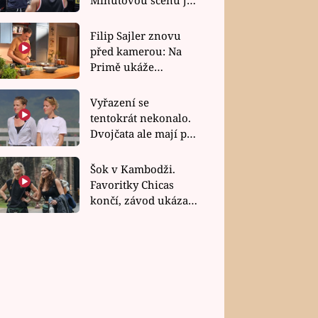
bez dubla
Filip Sajler znovu
před kamerou: Na
Primě ukáže
poctivou kuchyni i
rychlé recepty
Vyřazení se
tentokrát nekonalo.
Dvojčata ale mají po
uzavření třetí etapy
závodu nůž na krku
Šok v Kambodži.
Favoritky Chicas
končí, závod ukázal
svou nejtvrdší tvář