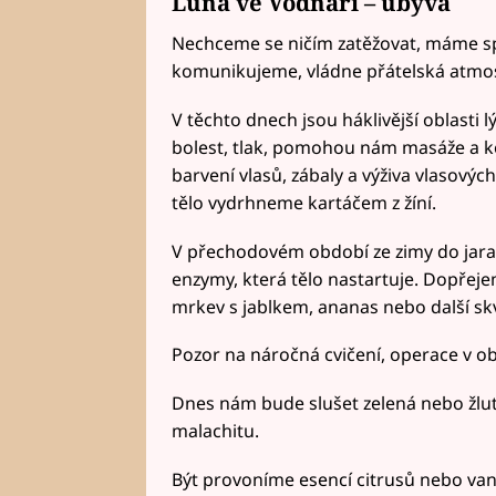
Luna ve Vodnáři – ubývá
Nechceme se ničím zatěžovat, máme sp
komunikujeme, vládne přátelská atmos
V těchto dnech jsou háklivější oblasti l
bolest, tlak, pomohou nám masáže a k
barvení vlasů, zábaly a výživa vlasovýc
tělo vydrhneme kartáčem z žíní.
V přechodovém období ze zimy do jara
enzymy, která tělo nastartuje. Dopřeje
mrkev s jablkem, ananas nebo další sk
Pozor na náročná cvičení, operace v obla
Dnes nám bude slušet zelená nebo žlut
malachitu.
Být provoníme esencí citrusů nebo vani