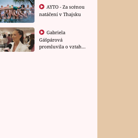
AYTO - Za scénou
natáčení v Thajsku
Gabriela
Gášpárová
promluvila o vztahu
a zakládání rodiny