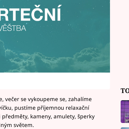
TO
e, večer se vykoupeme se, zahalíme
víčku, pustíme příjemnou relaxační
 předměty, kameny, amulety, šperky
elným světem.