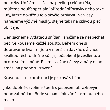
pokožky. Uděláme si čas na peeling celého těla,
můžeme použít speciální přírodní přípravky nebo také
lufy, které dokážou tělo skvěle prokrvit. Na vlasy
naneseme výživné masky, stejně tak i na citlivou pleť
obličeje.
Den začneme vydatnou snídani, snažíme se nespěchat,
pečlivě koušeme každé sousto. Během dne si
dopřáváme kvalitní jídlo v menších dávkách. Živnou
kvalitou těchto dnů je sůl; její působení je zesíleno, a
proto solíme méně. Pijeme vlažné nálevy z máty nebo
směsi na podporu trávení.
Krásnou letní kombinaci je písková s bílou.
Jako doplněk zvolíme šperk s jaspisem obrázkovým
nebo záhnědou. Bude se nám líbit vůně jasmínu nebo
malin.