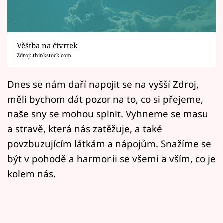
Horoskopy
Sledujte prima+
Věštba na čtvrtek
Filmový festival Karlovy Vary
Zdroj: thinkstock.com
Pořady
Dnes se nám daří napojit se na vyšší Zdroj,
měli bychom dát pozor na to, co si přejeme,
Mámy sobě
naše sny se mohou splnit. Vyhneme se masu
a stravě, která nás zatěžuje, a také
Přihlášení
povzbuzujícím látkám a nápojům. Snažíme se
být v pohodě a harmonii se všemi a vším, co je
Sledujte nás
kolem nás.