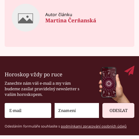
Autor článku
Martina Čerňanská
Horoskop vždy po ruce
Zanechte nám váš e-mail a my vám
budeme zasílat pravidelný newsletter s
vaším horoskopem.
ODESLAT
Odesláním formuláře souhlasíte s
podmínkami zpracování osobních údajů