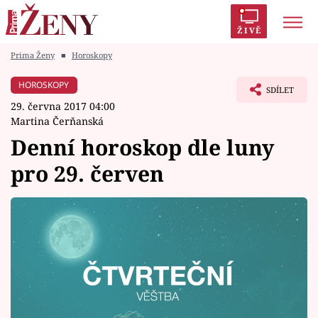
ŽIVĚ
Prima Ženy
■
Horoskopy
Trendy:
Polabí
Inspekce
Prostřeno!
AYTO?
HOROSKOPY
SDÍLET
Módní alarm
Zrádci
Proměny
29. června 2017 04:00
Martina Čerňanská
Denní horoskop dle luny
pro 29. červen
Témata
Celebrity
Vztahy
Seriály