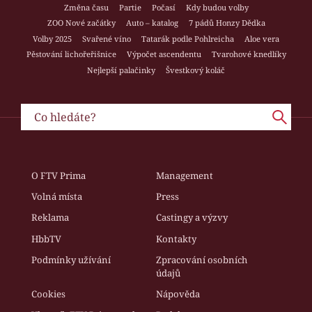
Změna času
Partie
Počasí
Kdy budou volby
ZOO Nové začátky
Auto – katalog
7 pádů Honzy Dědka
Volby 2025
Svařené víno
Tatarák podle Pohlreicha
Aloe vera
Pěstování lichořeřišnice
Výpočet ascendentu
Tvarohové knedlíky
Nejlepší palačinky
Švestkový koláč
O FTV Prima
Management
Volná místa
Press
Reklama
Castingy a výzvy
HbbTV
Kontakty
Podmínky užívání
Zpracování osobních
údajů
Cookies
Nápověda