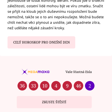
jednoduše se vzdát kontroly, Berani. Pokud jde o srdeční
záležitosti, ostatní lidé mohou být ve víru zmatku. Snažit
se přijít na kloub jejich duševnímu rozpoložení bude
nemožné, takže se o to ani nepokoušejte. Možná budete
chtít nechat věci plynout a uvidíte, jak dopadnete zítra,
než uděláte nějaké zásadní kroky.
CELÝ HOROSKOP PRO DNEŠNÍ DEN
Vaše šťastná čísla
36
33
10
4
9
46
2
ZKUSTE ŠTĚSTÍ