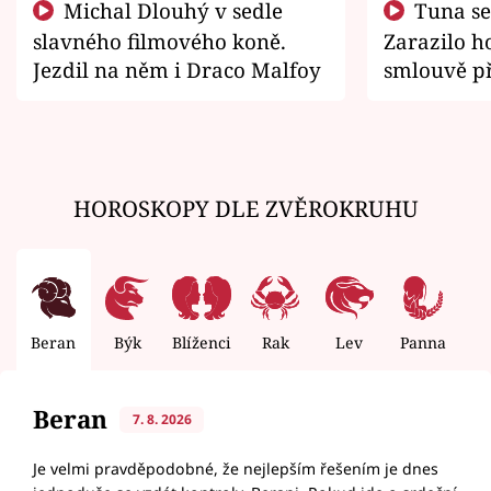
Michal Dlouhý v sedle
Tuna se chtěl vrátit domů.
slavného filmového koně.
Zarazilo ho
Jezdil na něm i Draco Malfoy
smlouvě př
zemřít
HOROSKOPY DLE ZVĚROKRUHU
Beran
Býk
Blíženci
Rak
Lev
Panna
V
Beran
7. 8. 2026
Je velmi pravděpodobné, že nejlepším řešením je dnes