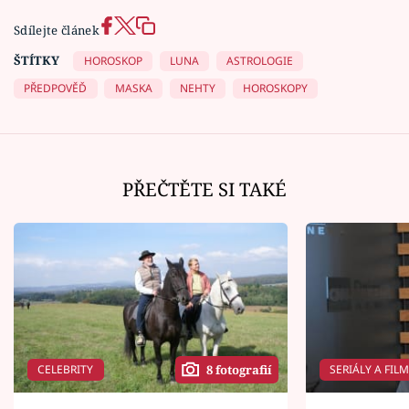
Sdílejte článek
ŠTÍTKY
HOROSKOP
LUNA
ASTROLOGIE
PŘEDPOVĚĎ
MASKA
NEHTY
HOROSKOPY
PŘEČTĚTE SI TAKÉ
CELEBRITY
SERIÁLY A FIL
8 fotografií