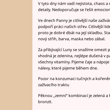
V tyto dny nám vadí nejistota, chaos 
detaily. Nedoporučuje se řešit emocio
Ve dnech Panny je citlivější naše zaží
podpoří práci našich střev. Citlivější 
proto je dobré dbát na její skladbu. S
nový střih, barva, maska nebo zábal.
Za přibývající Luny se snažíme omezit 
vhodná je zelenina, nejlépe dušená v 
všechny vitamíny. Pijeme čaje a nápoje
nálevy, které pijeme během dne.
Pozor na konzumaci tučných a kořeněnýc
zažívacího traktu
Pěknou „zemní“ kombinací je zelená 
bronzit.