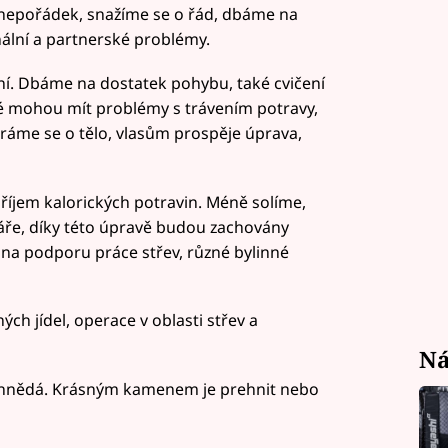
a nepořádek, snažíme se o řád, dbáme na
nální a partnerské problémy.
vání. Dbáme na dostatek pohybu, také cvičení
lidé mohou mít problémy s trávením potravy,
taráme se o tělo, vlasům prospěje úprava,
příjem kalorických potravin. Méně solíme,
páře, díky této úpravě budou zachovány
 na podporu práce střev, různé bylinné
h jídel, operace v oblasti střev a
Ná
a hnědá. Krásným kamenem je prehnit nebo