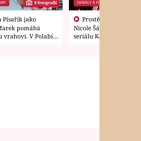
LMY
SERIÁLY A FILMY
8 fotografií
14 f
Prostě si o to řekla! Takhle
Marek pomáhá
Nicole Šáchová získala r
 vrahovi. V Polabí
seriálu Kamarádi
osti