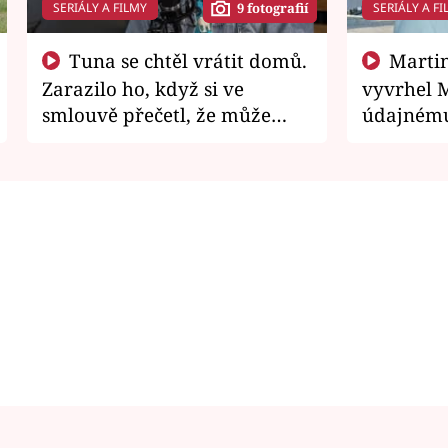
SERIÁLY A FILMY
SERIÁLY A FI
9 fotografií
Tuna se chtěl vrátit domů.
Martin Písařík jako
Zarazilo ho, když si ve
vyvrhel 
smlouvě přečetl, že může
údajnému
zemřít
je v nemil