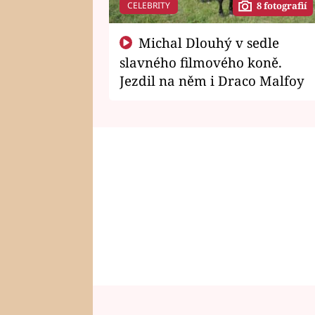
CELEBRITY
8 fotografií
Michal Dlouhý v sedle
slavného filmového koně.
Jezdil na něm i Draco Malfoy