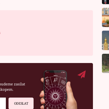
.
á
budeme zasílat
oskopem.
ODESLAT