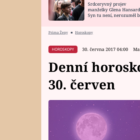
Srdceryvný projev
SNÁŘ
CELEBRITY
manželky Glena Hansard
Syn tu není, nerozuměl b
HOROSKOP NA
VAŘENÍ
tomu, vysvětlila
ROK 2023
Prima Ženy
■
Horoskopy
30. června 2017 04:00
Ma
HOROSKOPY
Denní horosko
30. červen