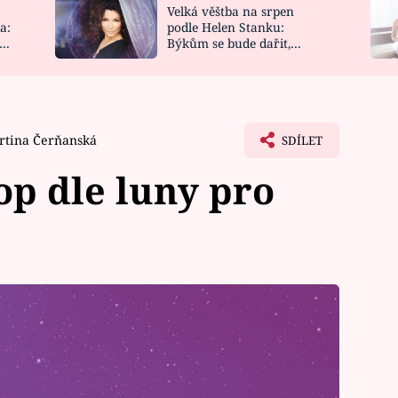
Velká věštba na srpen
NOVINKY
ZAHRADA
a:
podle Helen Stanku:
y
Býkům se bude dařit,
VIDEORECEPTY
DESIGN
Vodnáře čeká jízda
rtina Čerňanská
SDÍLET
p dle luny pro