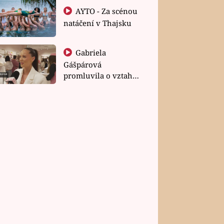
AYTO - Za scénou
natáčení v Thajsku
Gabriela
Gášpárová
promluvila o vztahu
a zakládání rodiny