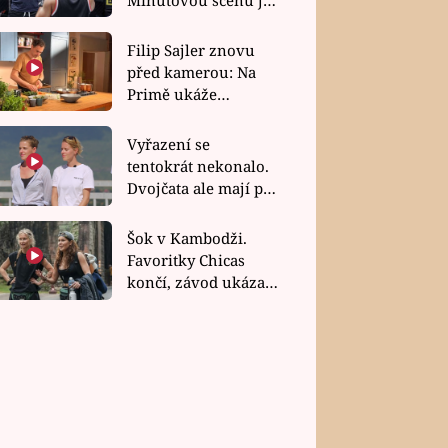
bez dubla
Filip Sajler znovu
před kamerou: Na
Primě ukáže
poctivou kuchyni i
rychlé recepty
Vyřazení se
tentokrát nekonalo.
Dvojčata ale mají po
uzavření třetí etapy
závodu nůž na krku
Šok v Kambodži.
Favoritky Chicas
končí, závod ukázal
svou nejtvrdší tvář