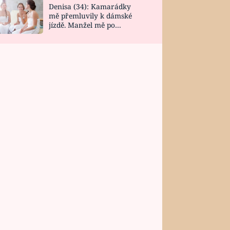
Denisa (34): Kamarádky
mě přemluvily k dámské
jízdě. Manžel mě po
návratu zaskočil