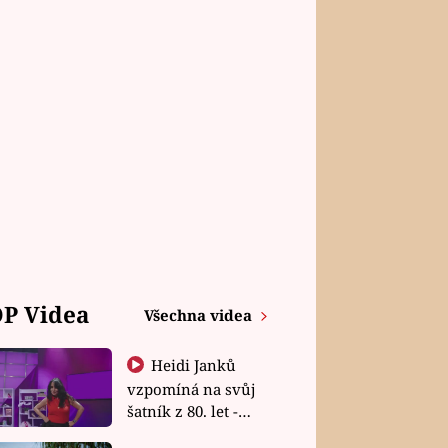
P Videa
Všechna videa
Heidi Janků
vzpomíná na svůj
šatník z 80. let -
Shopaholičky