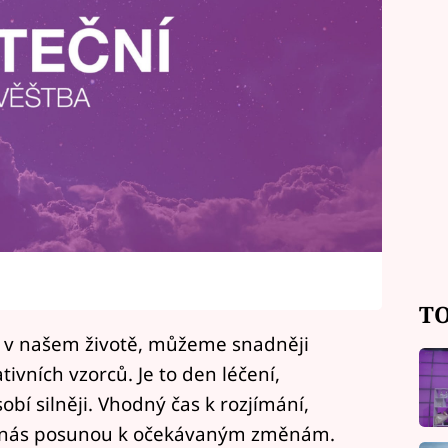
TO
 v našem životě, můžeme snadněji
tivních vzorců. Je to den léčení,
í silněji. Vhodný čas k rozjímání,
ré nás posunou k očekávaným změnám.