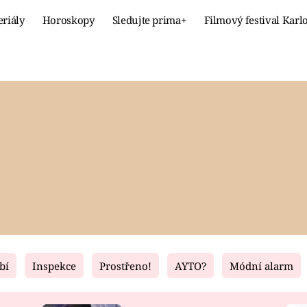
eriály
Horoskopy
Sledujte prima+
Filmový festival Karl
Celebrity
Recept
MÓDA A KRÁSA
HLAVNÍ JÍ
VZTAHY A SEX
SLADKÉ
PRIMA MAMINKA
ZDRAVÉ
bí
Inspekce
Prostřeno!
AYTO?
Módní alarm
Fresh
Living
RECEPTY
BYDLENÍ