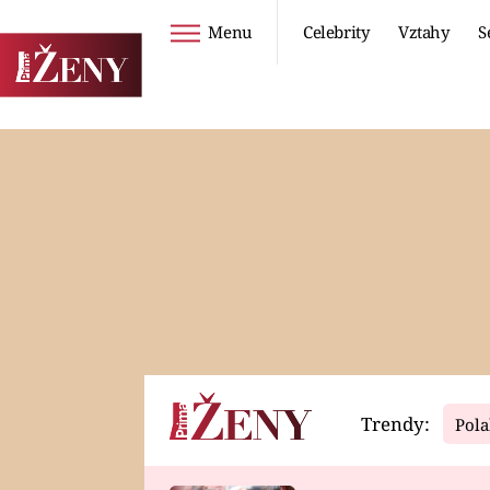
Menu
Celebrity
Vztahy
S
Seriály
Životní styl
ZOO
DIETY A HUBNUTÍ
PROSTŘENO!
CESTOVÁNÍ A
DOVOLENÁ
DUCH
ZDRAVÍ
Trendy:
Pola
Horoskopy
Video
ASTROČLÁNKY
SERIÁLY