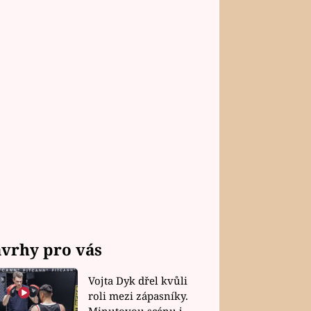
vrhy pro vás
Vojta Dyk dřel kvůli
roli mezi zápasníky.
Minutovou scénu jel