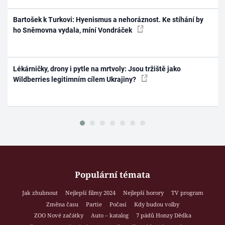
Bartošek k Turkovi: Hyenismus a nehoráznost. Ke stíhání by
ho Sněmovna vydala, míní Vondráček
Lékárničky, drony i pytle na mrtvoly: Jsou tržiště jako
Wildberries legitimním cílem Ukrajiny?
Populární témata
Jak zhubnout
Nejlepší filmy 2024
Nejlepší horory
TV program
Změna času
Partie
Počasí
Kdy budou volby
ZOO Nové začátky
Auto – katalog
7 pádů Honzy Dědka