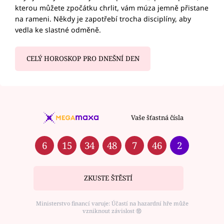
kterou můžete zpočátku chrlit, vám múza jemně přistane
na rameni. Někdy je zapotřebí trocha disciplíny, aby
vedla ke slastné odměně.
CELÝ HOROSKOP PRO DNEŠNÍ DEN
Vaše šťastná čísla
6
15
34
48
7
46
2
ZKUSTE ŠTĚSTÍ
Ministerstvo financí varuje: Účastí na hazardní hře může
vzniknout závislost ⑱