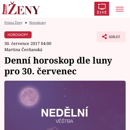
ŽIVĚ
Prima Ženy
■
Horoskopy
Trendy:
Polabí
Inspekce
Prostřeno!
AYTO?
HOROSKOPY
SDÍLET
Módní alarm
Zrádci
Proměny
30. července 2017 04:00
Martina Čerňanská
Denní horoskop dle luny
pro 30. červenec
Témata
Celebrity
Vztahy
Seriály