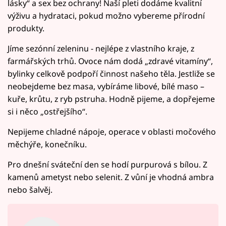
lásky“ a sex bez ochrany! Naší pleti dodáme kvalitní
výživu a hydrataci, pokud možno vybereme přírodní
produkty.
Jíme sezónní zeleninu - nejlépe z vlastního kraje, z
farmářských trhů. Ovoce nám dodá „zdravé vitamíny“,
bylinky celkově podpoří činnost našeho těla. Jestliže se
neobejdeme bez masa, vybíráme libové, bílé maso –
kuře, krůtu, z ryb pstruha. Hodně pijeme, a dopřejeme
si i něco „ostřejšího“.
Nepijeme chladné nápoje, operace v oblasti močového
měchýře, konečníku.
Pro dnešní sváteční den se hodí purpurová s bílou. Z
kamenů ametyst nebo selenit. Z vůní je vhodná ambra
nebo šalvěj.