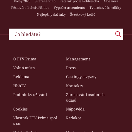
Volby 2025
Svařené víno
Tatarák podle Pohlreicha
Aloe vera
Pěstování lichořeřišnice
Výpočet ascendentu
Tvarohové knedlíky
Nejlepší palačinky
Švestkový koláč
O FTV Prima
Management
Volná místa
Press
Reklama
Castingy a výzvy
HbbTV
Kontakty
Podmínky užívání
Zpracování osobních
údajů
Cookies
Nápověda
Vlastník FTV Prima spol.
Redakce
s r.o.