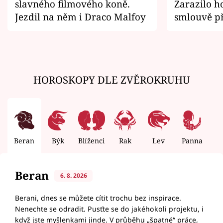
slavného filmového koně.
Zarazilo ho
Jezdil na něm i Draco Malfoy
smlouvě př
zemřít
HOROSKOPY DLE ZVĚROKRUHU
Beran
Býk
Blíženci
Rak
Lev
Panna
V
Beran
6. 8. 2026
Berani, dnes se můžete cítit trochu bez inspirace.
Nenechte se odradit. Pusťte se do jakéhokoli projektu, i
když jste myšlenkami jinde. V průběhu „špatné“ práce,