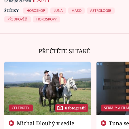
Sdílejte článek
ŠTÍTKY
HOROSKOP
LUNA
MASO
ASTROLOGIE
PŘEDPOVĚĎ
HOROSKOPY
PŘEČTĚTE SI TAKÉ
CELEBRITY
SERIÁLY A FIL
8 fotografií
Michal Dlouhý v sedle
Tuna se chtěl vrátit domů.