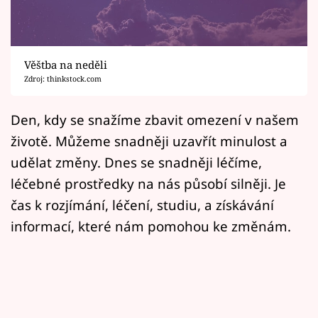
Horoskopy
Sledujte prima+
Věštba na neděli
Filmový festival Karlovy Vary
Zdroj: thinkstock.com
Pořady
Den, kdy se snažíme zbavit omezení v našem
životě. Můžeme snadněji uzavřít minulost a
Mámy sobě
udělat změny. Dnes se snadněji léčíme,
léčebné prostředky na nás působí silněji. Je
Přihlášení
čas k rozjímání, léčení, studiu, a získávání
informací, které nám pomohou ke změnám.
Sledujte nás