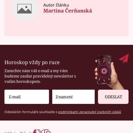
Autor článku
Martina Čerňanská
Horoskop vždy po ruce
Zanechte nám váš e-mail a my vám
budeme zasílat pravidelný newsletter s
vaším horoskopem.
ODESLAT
Odesláním formuláře souhlasíte s
podmínkami zpracování osobních údajů