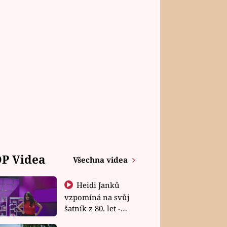
P Videa
Všechna videa
Heidi Janků
vzpomíná na svůj
šatník z 80. let -
Shopaholičky