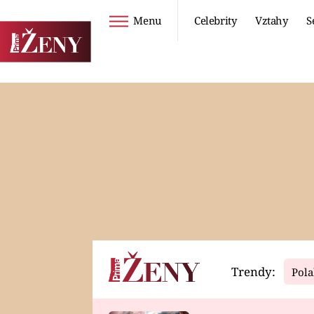
Menu
Celebrity
Vztahy
S
Seriály
Životní styl
ZOO
DIETY A HUBNUTÍ
PROSTŘENO!
CESTOVÁNÍ A
DOVOLENÁ
DUCH
ZDRAVÍ
Trendy:
Pola
Horoskopy
Video
ASTROČLÁNKY
SERIÁLY