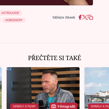
ASTROLOGIE
Sdílejte článek
HOROSKOPY
PŘEČTĚTE SI TAKÉ
SERIÁLY A FILMY
SERIÁLY A FI
9 fotografií