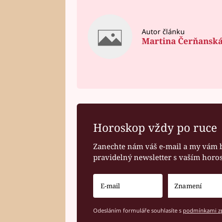
Autor článku
Martina Čerňansk
Horoskop vždy po ruce
Zanechte nám váš e-mail a my vám 
pravidelný newsletter s vaším hor
Odesláním formuláře souhlasíte s
podmínkami zp