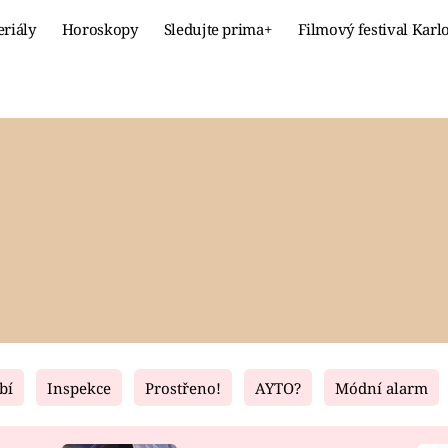
eriály
Horoskopy
Sledujte prima+
Filmový festival Karl
Celebrity
Recept
MÓDA A KRÁSA
HLAVNÍ JÍ
VZTAHY A SEX
SLADKÉ
PRIMA MAMINKA
ZDRAVÉ
bí
Inspekce
Prostřeno!
AYTO?
Módní alarm
Fresh
Living
RECEPTY
BYDLENÍ