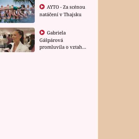
AYTO - Za scénou
natáčení v Thajsku
Gabriela
Gášpárová
promluvila o vztahu
a zakládání rodiny