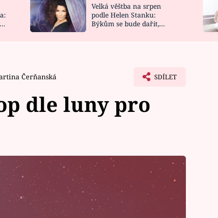
Velká věštba na srpen
NOVINKY
ZAHRADA
a:
podle Helen Stanku:
y
Býkům se bude dařit,
VIDEORECEPTY
DESIGN
Vodnáře čeká jízda
artina Čerňanská
SDÍLET
p dle luny pro