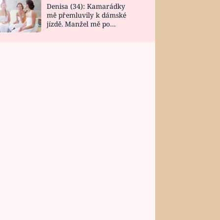
Denisa (34): Kamarádky
mě přemluvily k dámské
jízdě. Manžel mě po
návratu zaskočil