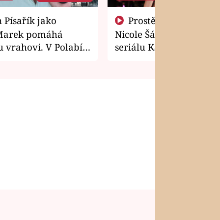
Prostě si o to řekla! Takhle
Marek pomáhá
Nicole Šáchová získala r
 vrahovi. V Polabí
seriálu Kamarádi
osti