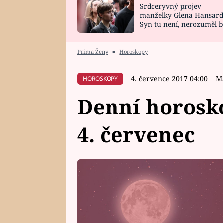
Srdceryvný projev
SNÁŘ
CELEBRITY
manželky Glena Hansard
Syn tu není, nerozuměl b
HOROSKOP NA
VAŘENÍ
tomu, vysvětlila
ROK 2023
Prima Ženy
■
Horoskopy
4. července 2017 04:00
M
HOROSKOPY
Denní horosko
4. červenec