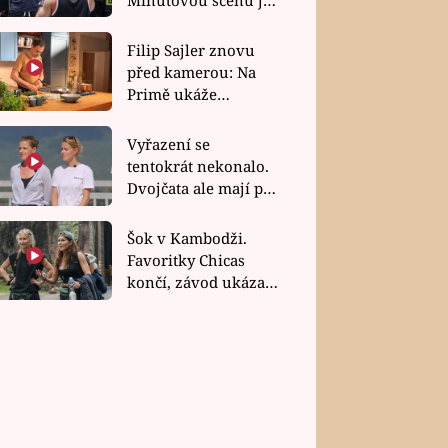
bez dubla
Filip Sajler znovu
před kamerou: Na
Primě ukáže
poctivou kuchyni i
rychlé recepty
Vyřazení se
tentokrát nekonalo.
Dvojčata ale mají po
uzavření třetí etapy
závodu nůž na krku
Šok v Kambodži.
Favoritky Chicas
končí, závod ukázal
svou nejtvrdší tvář