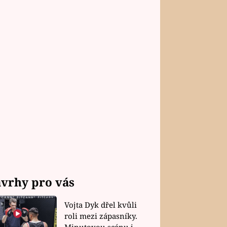
vrhy pro vás
Vojta Dyk dřel kvůli
roli mezi zápasníky.
Minutovou scénu jel