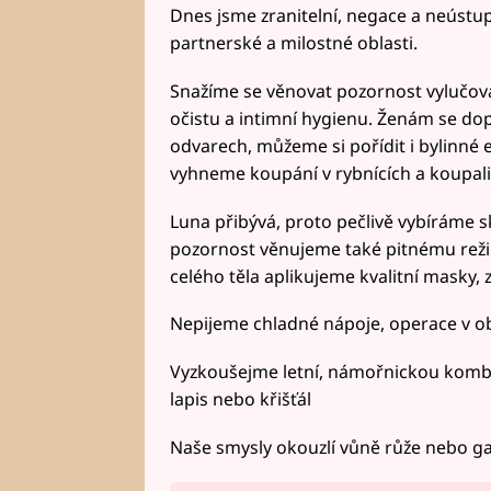
Dnes jsme zranitelní, negace a neústu
partnerské a milostné oblasti.
Snažíme se věnovat pozornost vylučo
očistu a intimní hygienu. Ženám se dop
odvarech, můžeme si pořídit i bylinné e
vyhneme koupání v rybnících a koupali
Luna přibývá, proto pečlivě vybíráme sk
pozornost věnujeme také pitnému režim
celého těla aplikujeme kvalitní masky, 
Nepijeme chladné nápoje, operace v o
Vyzkoušejme letní, námořnickou kombi
lapis nebo křišťál
Naše smysly okouzlí vůně růže nebo g