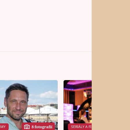
LMY
SERIÁLY A FILMY
8 fotografií
14 f