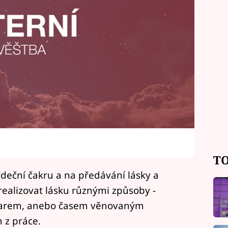
TO
deční čakru a na předávání lásky a
ealizovat lásku různými způsoby -
darem, anebo časem věnovaným
 z práce.