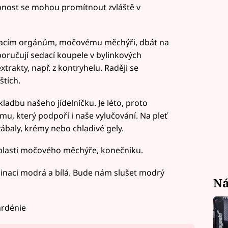
pnost se mohou promítnout zvláště v
vacím orgánům, močovému měchýři, dbát na
oručují sedací koupele v bylinkových
xtrakty, např. z kontryhelu. Raději se
štích.
ladbu našeho jídelníčku. Je léto, proto
u, který podpoří i naše vylučování. Na pleť
zábaly, krémy nebo chladivé gely.
blasti močového měchýře, konečníku.
naci modrá a bílá. Bude nám slušet modrý
Ná
ardénie