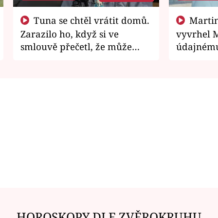
Tuna se chtěl vrátit domů.
Martin Písařík jako
Zarazilo ho, když si ve
vyvrhel 
smlouvě přečetl, že může
údajnému
zemřít
je v nemil
HOROSKOPY DLE ZVĚROKRUHU