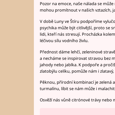
Pozor na emoce, naše nálada se může r
mohou promítnout v našich vztazích, j
V době Luny ve Štíru podpoříme vylučo
psychika může být citlivější, proto se s
lidi, kteří nás stresují. Procházka ko
léčivou sílu vodního živlu.
Přednost dáme lehčí, zeleninové strav
a necháme se inspirovat stravou bez m
jahody nebo jablka. K podpoře a pročiš
zlatobýlu celíku, pomůže nám i zlatavý,
Pěknou, přírodní kombinací je zelená a 
turmalínu, líbit se nám může i malachit
Osvěží nás vůně citrónové trávy nebo 