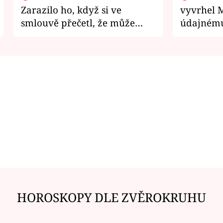
Zarazilo ho, když si ve
vyvrhel 
smlouvě přečetl, že může
údajnému
zemřít
je v nemil
HOROSKOPY DLE ZVĚROKRUHU