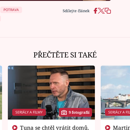
POTRAVA
Sdílejte článek
PŘEČTĚTE SI TAKÉ
SERIÁLY A FILMY
SERIÁLY A FI
9 fotografií
Tuna se chtěl vrátit domů.
Martin Písařík jako