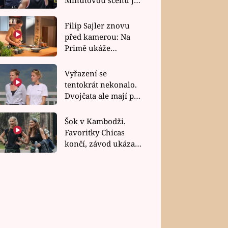
bez dubla
Filip Sajler znovu
před kamerou: Na
Primě ukáže
poctivou kuchyni i
rychlé recepty
Vyřazení se
tentokrát nekonalo.
Dvojčata ale mají po
uzavření třetí etapy
závodu nůž na krku
Šok v Kambodži.
Favoritky Chicas
končí, závod ukázal
svou nejtvrdší tvář