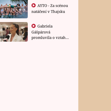
AYTO - Za scénou
natáčení v Thajsku
Gabriela
Gášpárová
promluvila o vztahu
a zakládání rodiny