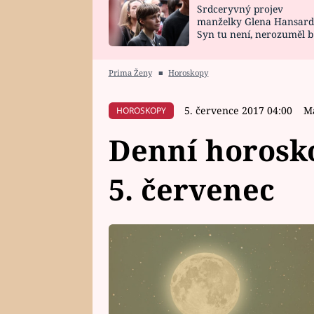
Srdceryvný projev
SNÁŘ
CELEBRITY
manželky Glena Hansard
Syn tu není, nerozuměl b
HOROSKOP NA
VAŘENÍ
tomu, vysvětlila
ROK 2023
Prima Ženy
■
Horoskopy
5. července 2017 04:00
M
HOROSKOPY
Denní horosko
5. červenec