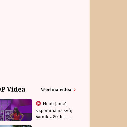
P Videa
Všechna videa
Heidi Janků
vzpomíná na svůj
šatník z 80. let -
Shopaholičky