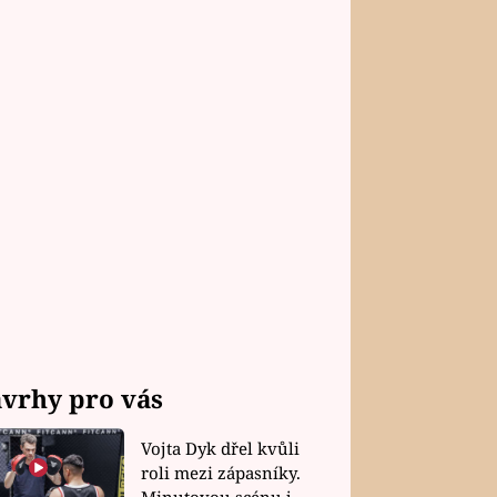
vrhy pro vás
Vojta Dyk dřel kvůli
roli mezi zápasníky.
Minutovou scénu jel