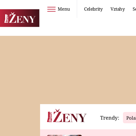
Menu
Celebrity
Vztahy
S
Seriály
Životní styl
ZOO
DIETY A HUBNUTÍ
PROSTŘENO!
CESTOVÁNÍ A
DOVOLENÁ
DUCH
ZDRAVÍ
Trendy:
Pola
Horoskopy
Video
ASTROČLÁNKY
SERIÁLY