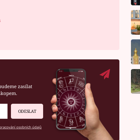
á
budeme zasílat
oskopem.
ODESLAT
racování osobních údajů