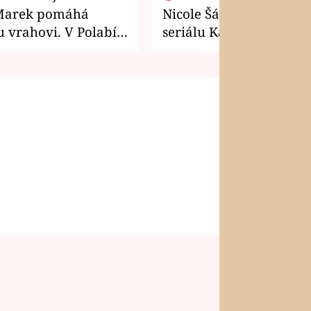
Marek pomáhá
Nicole Šáchová získala r
 vrahovi. V Polabí
seriálu Kamarádi
osti