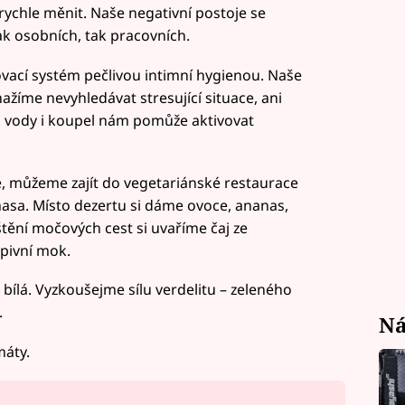
ychle měnit. Naše negativní postoje se
ak osobních, tak pracovních.
vací systém pečlivou intimní hygienou. Naše
nažíme nevyhledávat stresující situace, ani
lem vody i koupel nám pomůže aktivovat
ě, můžeme zajít do vegetariánské restaurace
asa. Místo dezertu si dáme ovoce, ananas,
tění močových cest si uvaříme čaj ze
 pivní mok.
bílá. Vyzkoušejme sílu verdelitu – zeleného
.
Ná
máty.