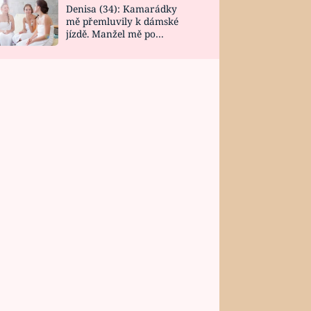
Denisa (34): Kamarádky
mě přemluvily k dámské
jízdě. Manžel mě po
návratu zaskočil