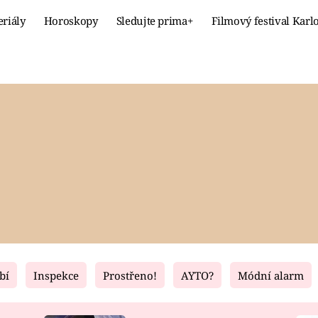
eriály
Horoskopy
Sledujte prima+
Filmový festival Karl
Celebrity
Recept
MÓDA A KRÁSA
HLAVNÍ JÍ
VZTAHY A SEX
SLADKÉ
PRIMA MAMINKA
ZDRAVÉ
bí
Inspekce
Prostřeno!
AYTO?
Módní alarm
Fresh
Living
RECEPTY
BYDLENÍ