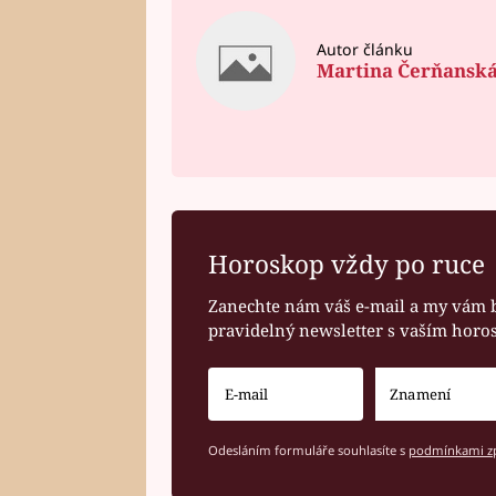
Autor článku
Martina Čerňansk
Horoskop vždy po ruce
Zanechte nám váš e-mail a my vám 
pravidelný newsletter s vaším hor
Odesláním formuláře souhlasíte s
podmínkami zp