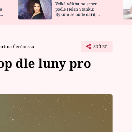
Velká věštba na srpen
NOVINKY
ZAHRADA
a:
podle Helen Stanku:
y
Býkům se bude dařit,
VIDEORECEPTY
DESIGN
Vodnáře čeká jízda
artina Čerňanská
SDÍLET
p dle luny pro