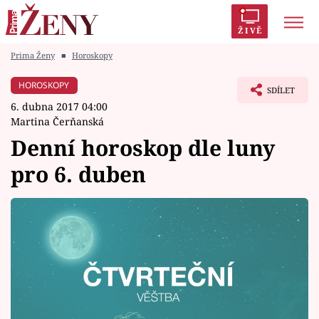
ŽIVĚ
Prima Ženy
■
Horoskopy
Trendy:
Polabí
Inspekce
Prostřeno!
AYTO?
HOROSKOPY
SDÍLET
Módní alarm
Zrádci
Proměny
6. dubna 2017 04:00
Martina Čerňanská
Denní horoskop dle luny
pro 6. duben
Témata
Celebrity
Vztahy
Seriály