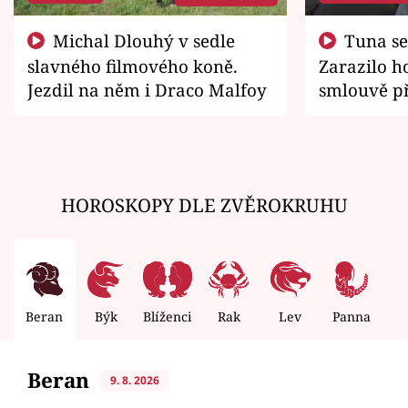
Michal Dlouhý v sedle
Tuna se chtěl vrátit domů.
slavného filmového koně.
Zarazilo ho
Jezdil na něm i Draco Malfoy
smlouvě př
zemřít
HOROSKOPY DLE ZVĚROKRUHU
Beran
Býk
Blíženci
Rak
Lev
Panna
V
Beran
9. 8. 2026