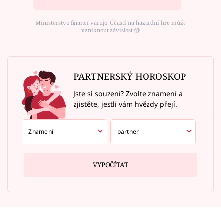
Ministerstvo financí varuje: Účastí na hazardní hře může
vzniknout závislost ⑱
PARTNERSKÝ HOROSKOP
Jste si souzení? Zvolte znamení a
zjistěte, jestli vám hvězdy přejí.
VYPOČÍTAT