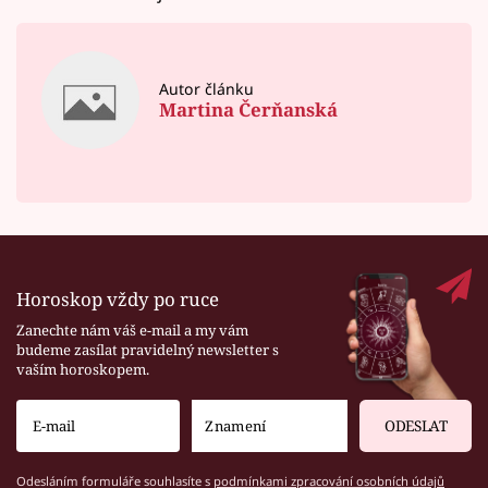
Autor článku
Martina Čerňanská
Horoskop vždy po ruce
Zanechte nám váš e-mail a my vám
budeme zasílat pravidelný newsletter s
vaším horoskopem.
ODESLAT
Odesláním formuláře souhlasíte s
podmínkami zpracování osobních údajů