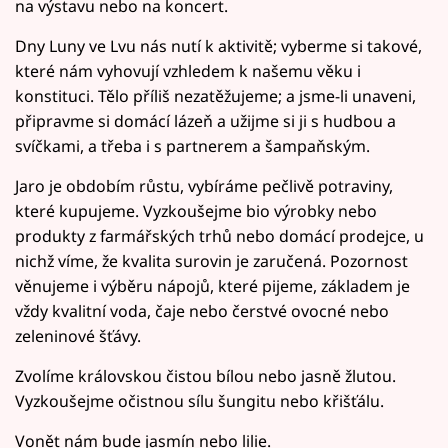
na výstavu nebo na koncert.
Dny Luny ve Lvu nás nutí k aktivitě; vyberme si takové,
které nám vyhovují vzhledem k našemu věku i
konstituci. Tělo příliš nezatěžujeme; a jsme-li unaveni,
připravme si domácí lázeň a užijme si ji s hudbou a
svíčkami, a třeba i s partnerem a šampaňským.
Jaro je obdobím růstu, vybíráme pečlivě potraviny,
které kupujeme. Vyzkoušejme bio výrobky nebo
produkty z farmářských trhů nebo domácí prodejce, u
nichž víme, že kvalita surovin je zaručená. Pozornost
věnujeme i výběru nápojů, které pijeme, základem je
vždy kvalitní voda, čaje nebo čerstvé ovocné nebo
zeleninové šťávy.
Zvolíme královskou čistou bílou nebo jasně žlutou.
Vyzkoušejme očistnou sílu šungitu nebo křišťálu.
Vonět nám bude jasmín nebo lilie.