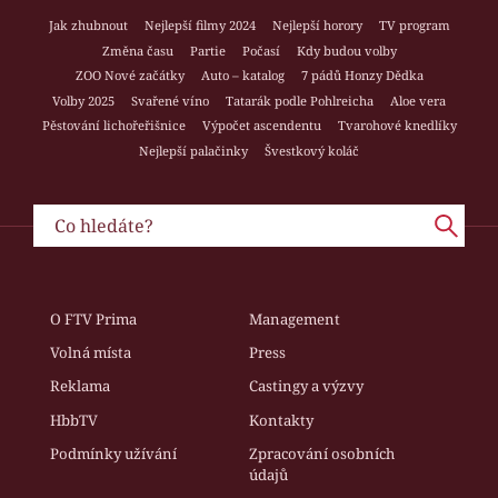
Jak zhubnout
Nejlepší filmy 2024
Nejlepší horory
TV program
Změna času
Partie
Počasí
Kdy budou volby
ZOO Nové začátky
Auto – katalog
7 pádů Honzy Dědka
Volby 2025
Svařené víno
Tatarák podle Pohlreicha
Aloe vera
Pěstování lichořeřišnice
Výpočet ascendentu
Tvarohové knedlíky
Nejlepší palačinky
Švestkový koláč
O FTV Prima
Management
Volná místa
Press
Reklama
Castingy a výzvy
HbbTV
Kontakty
Podmínky užívání
Zpracování osobních
údajů