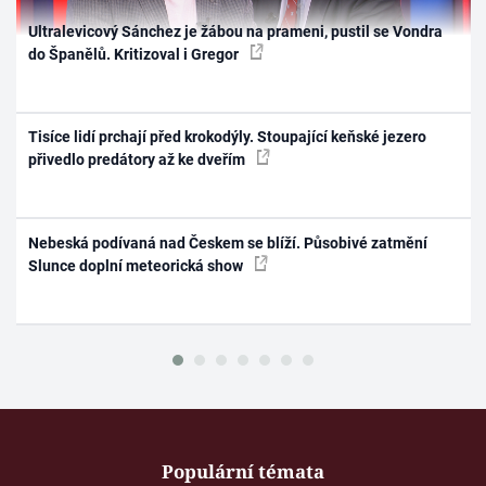
Ultralevicový Sánchez je žábou na prameni, pustil se Vondra
do Španělů. Kritizoval i Gregor
Tisíce lidí prchají před krokodýly. Stoupající keňské jezero
přivedlo predátory až ke dveřím
Nebeská podívaná nad Českem se blíží. Působivé zatmění
Slunce doplní meteorická show
Populární témata