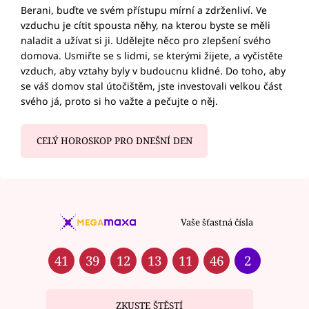
Berani, buďte ve svém přístupu mírní a zdrženliví. Ve
vzduchu je cítit spousta něhy, na kterou byste se měli
naladit a užívat si ji. Udělejte něco pro zlepšení svého
domova. Usmiřte se s lidmi, se kterými žijete, a vyčistěte
vzduch, aby vztahy byly v budoucnu klidné. Do toho, aby
se váš domov stal útočištěm, jste investovali velkou část
svého já, proto si ho važte a pečujte o něj.
CELÝ HOROSKOP PRO DNEŠNÍ DEN
Vaše šťastná čísla
41
39
12
13
11
46
2
ZKUSTE ŠTĚSTÍ