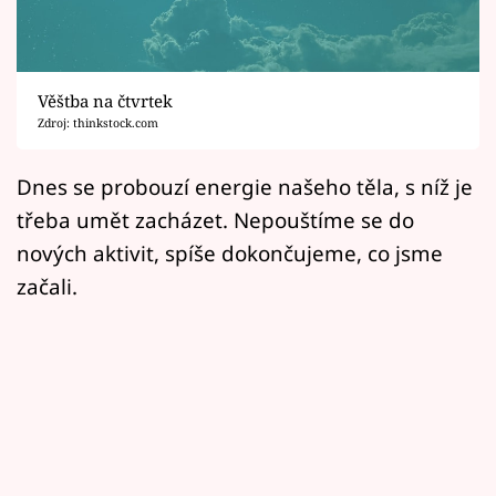
Horoskopy
Sledujte prima+
Věštba na čtvrtek
Filmový festival Karlovy Vary
Zdroj: thinkstock.com
Pořady
Dnes se probouzí energie našeho těla, s níž je
třeba umět zacházet. Nepouštíme se do
Mámy sobě
nových aktivit, spíše dokončujeme, co jsme
začali.
Přihlášení
Sledujte nás